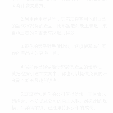
者為什麼要購買。
2.利用使用者見證，讓滿意顧客用他們自己
的話來稱讚你的產品。比起製造商老王賣瓜，來
自di三者的背書要有說服力得多。
3.跟你的競爭對手做比較，逐項解釋為什麼
你的產品功效更勝一籌。
4.假如你已經做過研究證實產品的優越性，
就把證據引述在文案中。你也可以提供免費的研
究副本給有興趣的讀者。
5.讓讀者知道你的公司值得信賴，而且會永
續經營。不妨提及公司的員工人數、經銷網的規
模、年銷售業績、已經維持多少年的成長。