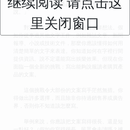
继续阅读 请点击这
「廣告的目標就是賣產品，沒有其他藉口可
說。」
里关闭窗口
對菜鳥寫手來說，這可能是個新鮮想法。假
如你從事過其他文字工作，例如雜誌文章、新聞
報導、小說或技術文件，那麼你應該懂得如何用
清楚簡單的文字來表達。你知道如何在字裡行間
提供資訊、說不定還能寫出娛樂效果。但現在你
面臨一個全新的挑戰：寫出能夠說服讀者購買產
品的文案。
這個挑戰令大部份的文案寫手茫然無措。你
得做出許多選擇，而且除非你待過銷售界或廣告
界，否則你不知道該怎麼寫。
舉例來說，你應該把文案寫得很長、還是短
一點好？（假如你寫得很長，民眾會去讀嗎？據