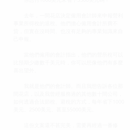
去年，一間花店決定僱用會計師來申報營利
事業所得稅的退稅。他們擔心僱用會計所費不
貲，但實在沒時間、也沒有足夠的專業知識來自
己申報。
當他們僱用的會計指出，他們的營所稅可以
比預期少繳數千美元時，你可以想像他們有多麼
喜出望外。
我就是他們的會計師。而且我想告訴各位那
間花店，以及我曾經服務過的其他數十間公司，
如何透過合法節稅、避稅的方式，每年省下1000
美元、2500美元、甚至55000美元。
這份文案還不甚完美，需要再經過一番修