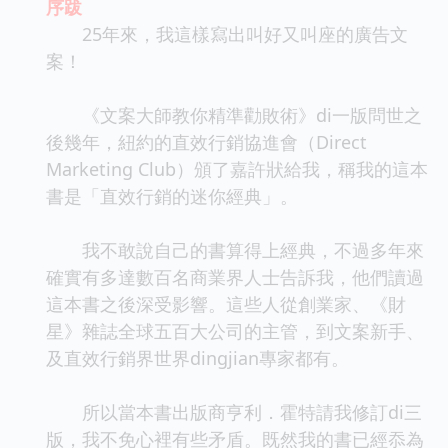
序跋
25年來，我這樣寫出叫好又叫座的廣告文
案！
《文案大師教你精準勸敗術》di一版問世之
後幾年，紐約的直效行銷協進會（Direct
Marketing Club）頒了嘉許狀給我，稱我的這本
書是「直效行銷的迷你經典」。
我不敢說自己的書算得上經典，不過多年來
確實有多達數百名商業界人士告訴我，他們讀過
這本書之後深受影響。這些人從創業家、《財
星》雜誌全球五百大公司的主管，到文案新手、
及直效行銷界世界dingjian專家都有。
所以當本書出版商亨利．霍特請我修訂di三
版，我不免心裡有些矛盾。既然我的書已經忝為