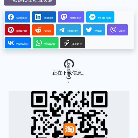
facebook
linkedin
mastodon
messenger
pinterest
reddit
telegram
twitter
viber
vkontakte
whatsapp
复制链接
Loading...
正在下载信息...