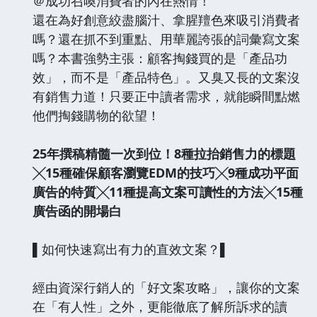
＠成功召喚消費者的內在熱情！
還在為好創意絞盡腦汁、拿腥羶色來吸引消費者
嗎？還在抓不到重點、用華麗誇張的詞彙寫文案
嗎？本書強勢主張：顧客掏錢買的是「產品功
效」，而不是「產品特色」。又臭又長的文案沒
有銷售力道！只要正中讀者需求，就能瞬間點燃
他們掏錢購物的欲望！
25年撰稿精髓一次到位！8種拉抬銷售力的標題
╳15種確保顧客瀏覽EDM的技巧╳9種成功平面
廣告的特質╳11種提高文案可讀性的方法╳15種
廣告函的開場白
▌如何快速寫出有力的直效文案？▌
經由資深行銷人的「好文案攻略」，讓你的文案
在「有人性」之外，更能徹底了解所訴求的讀