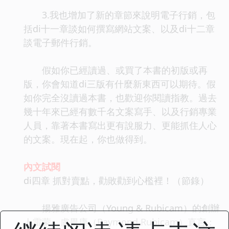
3.我也增加了新的章節來說明電子行銷，包
括di十一章談如何撰寫網站文案、以及di十二章
談電子郵件行銷。
假如你已經讀過、或買了本書的初版或再
版，你會知道di三版有什麼新東西可以期待。假
如你完全沒讀過本書，也歡迎你閱讀指教。過去
幾十年來已經有數千名文案寫手、以及行銷專業
人員，靠著本書寫出更有說服力、更能抓住人心
的文案。現在起，你也做得到。
內文試閱
di四章 抓對賣點，勸敗勸到心檻裡！（節錄）
揚雅廣告公司（Young & Rubicam）的創辦
人雷蒙．盧畢康（Raymond Rubicam）直言：