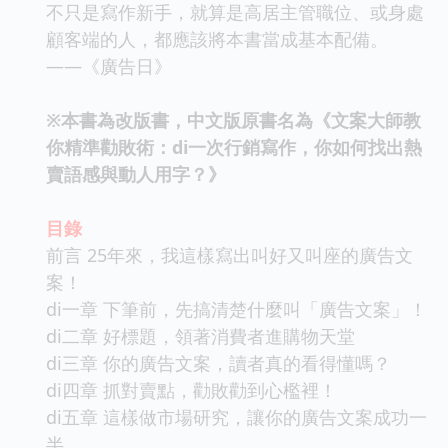
不只是寫作新手，就算是高居主管職位、或身處
顧客端的人，都應該將本書當成基本配備。
——《廣告日》
※本書為改版書，中文版原書名為《文案大師教
你精準勸敗術：di一次行銷寫作，你如何找出熱
賣語感與動人用字？》
目錄
前言 25年來，我這樣寫出叫好又叫座的廣告文
案！
di一章 下筆前，先搞清楚什麼叫「廣告文案」！
di二章 好標題，領著消費者進購物天堂
di三章 你的廣告文案，讀者真的看得懂嗎？
di四章 抓對賣點，勸敗勸到心檻裡！
di五章 這樣做市場研究，讓你的廣告文案成功一
半