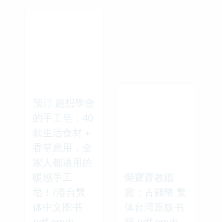
预订 超想學會
的手工皂：40
款生活食材＋
香草應用，全
家人都適用的
暖感手工
榮寶齋教鑑
皂！/港台繁
賞：古錢幣 繁
体中文图书
体台湾原版书
pdf epub
籍 pdf epub