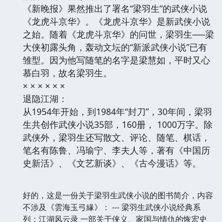
《新晚报》果然推出了署名“梁羽生”的武侠小说
《龙虎斗京华》。《龙虎斗京华》是新武侠小说
之始。随着《龙虎斗京华》的问世，梁羽生──梁
大侠初露头角，轰动文坛的“新派武侠小说”已有
雏型。因为他写随笔的名字是梁慧如，平时又心
慕白羽，故名梁羽生。
× × × × × ×
退隐江湖：
从1954年开始，到1984年“封刀”，30年间，梁羽
生共创作武侠小说35部，160册， 1000万字。除
武侠外，梁羽生还写散文、评论、随笔、棋话，
笔名有陈鲁、冯瑜宁、李夫人等，著有《中国历
史新活》、《文艺新谈》、《古今漫话》等。
好的，这是一份关于梁羽生武侠小说的图书简介，内容
不涉及《雲海玉弓緣》： --- 梁羽生武侠小说经典系
列：江湖风云录 一部关于侠义、家国与情仇的恢宏史