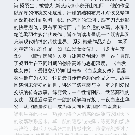
诗 梁羽生，被誉为“新派武侠小说开山祖师”，他的作品
以深厚的传统文化底蕴、严谨的结构布局和对侠义精神
的深刻探讨而独树一帜。他笔下的江湖，既有刀光剑影
的快意恩仇，更有家国情怀与个体命运的纠葛。本系列
精选梁羽生多部代表作，旨在为读者呈现一个既古典又
充满现代精神的武侠世界。 系列精选作品亮点： 本系
列精选的几部作品，如《白发魔女传》、《龙虎斗京
华》、《啼笑因缘》以及《冰河洗剑录》等，各自展现
了梁羽生在不同时期的创作高峰与思想深度。 《白发
魔女传》：爱恨交织的旷世奇恋 《白发魔女传》是梁
羽生最广为人知，也是最具传奇色彩的作品之一。故事
围绕明末清初的乱世，讲述了练霓裳与卓一航之间爱恨
交织的传奇故事。练霓裳，一个性情刚烈、武艺高强的
女侠，因遭遇挚爱卓一航的误解与背叛，一夜白发生华
发，从此隐居深山，成为令人闻风丧胆的“白发魔女”。
梁羽生在此书中，巧妙地将个人情感的波澜与家国天下
的动荡联系起来。卓一航的隐忍与抉择，练霓裳的炽热
与决绝，构成了极具张力的情感冲突。作品深刻探讨了