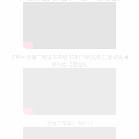
梁羽生 雲海玉弓緣.字幕版 1984 亞視劇集 詞盧國沾 曲
關聖佑 唱羅嘉良
雲海玉弓緣 (1966年)