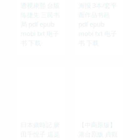
透视康熙 台版
海报 3本/套平
陈捷先 三民书
面作品书籍
局 pdf epub
pdf epub
mobi txt 电子
mobi txt 电子
书 下载
书 下载
日本歲時記 廣
【中商原版】
田千悅子 這是
港台原版 貞觀