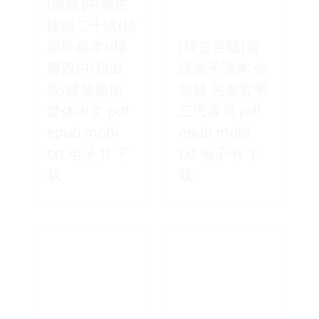
[港版]中國古
建築二十講(插
圖珍藏本)/樓
[现货台版]新
慶西/中和出
譯老子讀本 余
版/建築藝術
培林 先秦哲學
繁体中文 pdf
三民書局 pdf
epub mobi
epub mobi
txt 电子书 下
txt 电子书 下
载
载