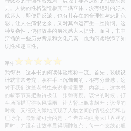
种微妙的平衡和潜规则，展现了非常深刻的社会洞察
力。人物的性格塑造极其丰满立体，没有绝对的好人
或坏人，即便是反派，也有其存在的合理性与悲剧色
彩，让人在痛恨之余，又对其命运产生一丝怜悯。这
种复杂性，使得故事的层次感大大提升。而且，书中
穿插的一些历史背景和文化元素，也为阅读增添了知
识性和趣味性。
☆
☆
☆
☆
☆
评分
我得说，这本书的阅读体验堪称一流。首先，装帧设
计就非常考究，拿在手上沉甸甸的，很有分量感，这
对于我们这些老书虫来说非常重要。内容上，这本书
的叙事节奏把握得极佳，张弛有度。该快的时候，打
斗场面描写得疾风骤雨，让人肾上腺素飙升；该慢的
时候，又细致入微地展现了人物之间的情感交流和心
理博弈。最难能可贵的是，作者在构建庞大世界观的
同时，并没有让故事显得臃肿复杂，每一个支线都服