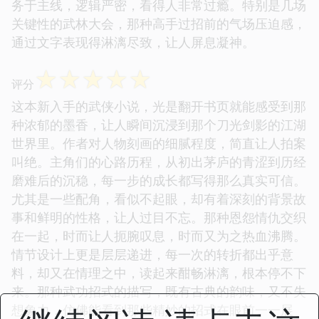
务于主线，逻辑严密，看得人非常过瘾。特别是几场
关键性的武林大会，那种高手过招前的气场压迫感，
通过文字表现得淋漓尽致，让人屏息凝神。
☆
☆
☆
☆
☆
评分
这本新入手的武侠小说，光是翻开书页就能感受到那
种浓郁的墨香，让人瞬间沉浸到那个刀光剑影的江湖
世界里。作者对人物刻画的细腻程度，简直让人拍案
叫绝。主角们的心路历程，从初出茅庐的青涩到历经
磨难后的沉稳，每一步的成长都写得那么真实可信。
尤其是一些配角，看似不起眼，却有着深刻的背景故
事和鲜明的性格，让人过目不忘。那种恩怨情仇交织
在一起，时而让人扼腕叹息，时而又为之热血沸腾。
情节设计上更是层层递进，每一次的转折都出乎意
料，却又在情理之中，读起来酣畅淋漓，根本停不下
来。那种武功招式的描写，既有古典的韵味，又不失
想象力，仿佛能看到那些精妙的招式在眼前一一展