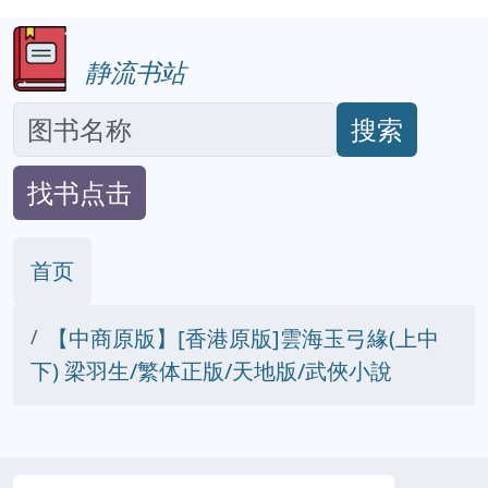
静流书站
搜索
找书点击
首页
【中商原版】[香港原版]雲海玉弓緣(上中
下) 梁羽生/繁体正版/天地版/武俠小說