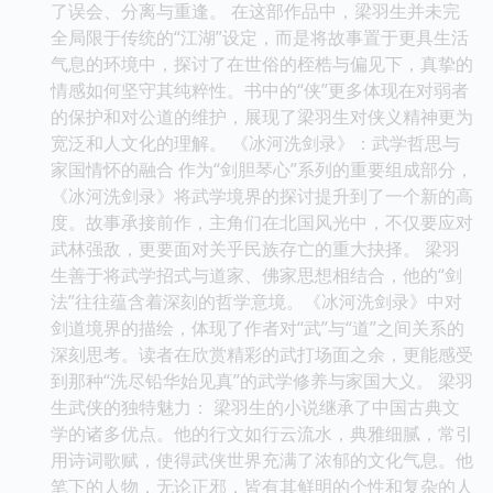
了误会、分离与重逢。 在这部作品中，梁羽生并未完
全局限于传统的“江湖”设定，而是将故事置于更具生活
气息的环境中，探讨了在世俗的桎梏与偏见下，真挚的
情感如何坚守其纯粹性。书中的“侠”更多体现在对弱者
的保护和对公道的维护，展现了梁羽生对侠义精神更为
宽泛和人文化的理解。 《冰河洗剑录》：武学哲思与
家国情怀的融合 作为“剑胆琴心”系列的重要组成部分，
《冰河洗剑录》将武学境界的探讨提升到了一个新的高
度。故事承接前作，主角们在北国风光中，不仅要应对
武林强敌，更要面对关乎民族存亡的重大抉择。 梁羽
生善于将武学招式与道家、佛家思想相结合，他的“剑
法”往往蕴含着深刻的哲学意境。《冰河洗剑录》中对
剑道境界的描绘，体现了作者对“武”与“道”之间关系的
深刻思考。读者在欣赏精彩的武打场面之余，更能感受
到那种“洗尽铅华始见真”的武学修养与家国大义。 梁羽
生武侠的独特魅力： 梁羽生的小说继承了中国古典文
学的诸多优点。他的行文如行云流水，典雅细腻，常引
用诗词歌赋，使得武侠世界充满了浓郁的文化气息。他
笔下的人物，无论正邪，皆有其鲜明的个性和复杂的人