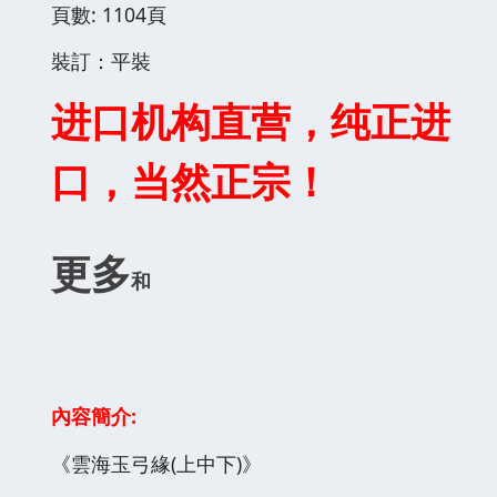
頁數: 1104頁
裝訂：平裝
进口机构直营，纯正进
口，当然正宗！
更多
和
內容簡介:
《雲海玉弓緣(上中下)》