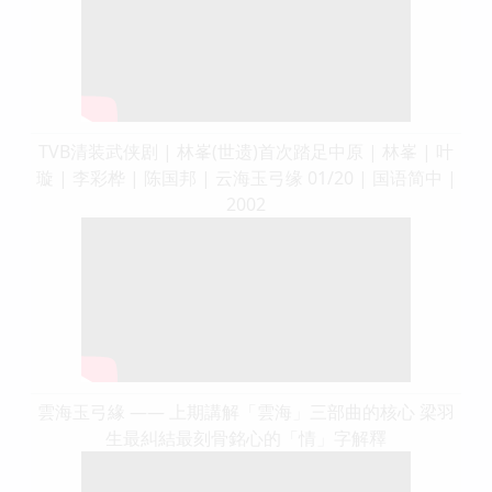
TVB清装武侠剧 | 林峯(世遗)首次踏足中原 | 林峯 | 叶
璇 | 李彩桦 | 陈国邦 | 云海玉弓缘 01/20 | 国语简中 |
2002
雲海玉弓緣 —— 上期講解「雲海」三部曲的核心 梁羽
生最糾結最刻骨銘心的「情」字解釋