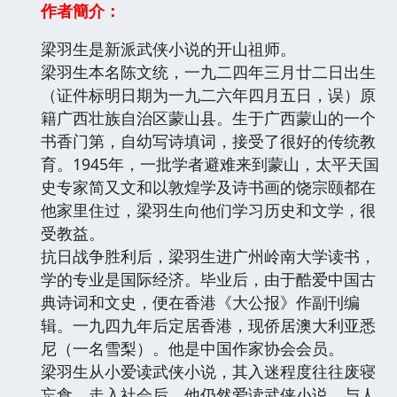
作者簡介：
梁羽生是新派武侠小说的开山祖师。
梁羽生本名陈文统，一九二四年三月廿二日出生
（证件标明日期为一九二六年四月五日，误）原
籍广西壮族自治区蒙山县。生于广西蒙山的一个
书香门第，自幼写诗填词，接受了很好的传统教
育。1945年，一批学者避难来到蒙山，太平天国
史专家简又文和以敦煌学及诗书画的饶宗颐都在
他家里住过，梁羽生向他们学习历史和文学，很
受教益。
抗日战争胜利后，梁羽生进广州岭南大学读书，
学的专业是国际经济。毕业后，由于酷爱中国古
典诗词和文史，便在香港《大公报》作副刊编
辑。一九四九年后定居香港，现侨居澳大利亚悉
尼（一名雪梨）。他是中国作家协会会员。
梁羽生从小爱读武侠小说，其入迷程度往往废寝
忘食。走入社会后，他仍然爱读武侠小说，与人