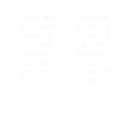
【港版】粵語
[台版]哈布斯
速成:高級教材
堡的滅亡：第
+MP3粤语学
一次世界大戰
习书籍 教程
的爆發和奧匈
+光盘 pdf
帝國的解體
epub mobi
pdf epub
txt 电子书 下
mobi txt 电子
载
书 下载