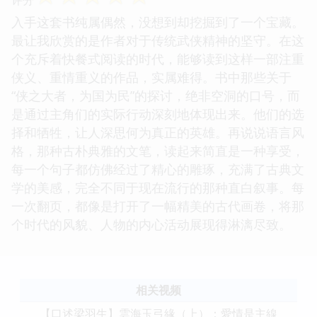
入手这套书纯属偶然，没想到却挖掘到了一个宝藏。
最让我欣赏的是作者对于传统武侠精神的坚守。在这
个充斥着快餐式阅读的时代，能够读到这样一部注重
侠义、重情重义的作品，实属难得。书中那些关于
“侠之大者，为国为民”的探讨，绝非空洞的口号，而
是通过主角们的实际行动深刻地体现出来。他们的选
择和牺牲，让人深思何为真正的英雄。再说说语言风
格，那种古朴典雅的文笔，读起来简直是一种享受，
每一个句子都仿佛经过了精心的雕琢，充满了古典文
学的美感，完全不同于现在流行的那种直白叙事。每
一次翻页，都像是打开了一幅精美的古代画卷，将那
个时代的风貌、人物的内心活动展现得淋漓尽致。
相关视频
【口述梁羽生】雲海玉弓緣（上）：愛情是主線