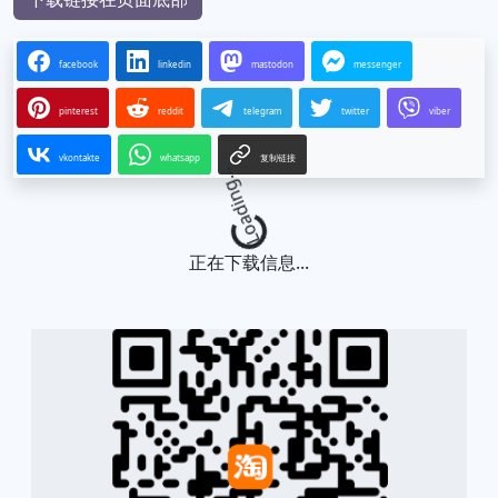
facebook
linkedin
mastodon
messenger
pinterest
reddit
telegram
twitter
viber
vkontakte
whatsapp
复制链接
Loading...
正在下载信息...