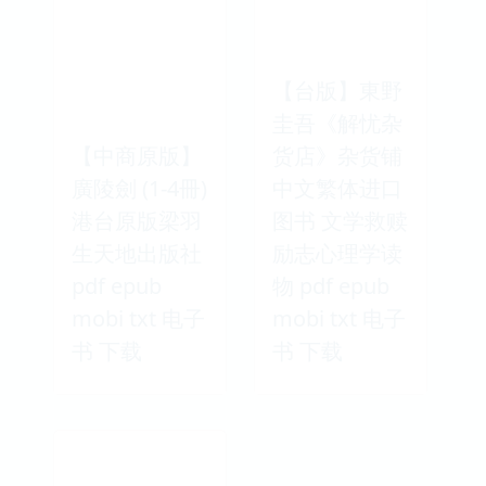
【台版】東野
圭吾《解忧杂
【中商原版】
货店》杂货铺
廣陵劍 (1-4冊)
中文繁体进口
港台原版梁羽
图书 文学救赎
生天地出版社
励志心理学读
pdf epub
物 pdf epub
mobi txt 电子
mobi txt 电子
书 下载
书 下载