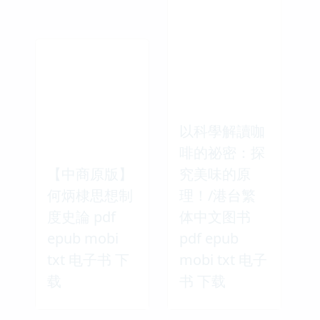
以科學解讀咖
啡的祕密：探
【中商原版】
究美味的原
何炳棣思想制
理！/港台繁
度史論 pdf
体中文图书
epub mobi
pdf epub
txt 电子书 下
mobi txt 电子
载
书 下载