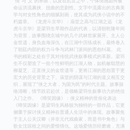
“情”与“义”的界限，以及在乱世之中，个体情感如何被
命运洪流裹挟、扭曲的悲剧性。文字中流露出的古典美
学与对女性角色的细腻刻画，使其成为武侠小说中的不
朽篇章。 《龙虎斗京华》：庙堂之高与江湖之远 《龙
虎斗京华》是梁羽生早期作品的代表，以清朝乾隆年间
为背景，故事围绕京城中的几个武林世家展开。主人公
金世遗，身负血海深仇，在江湖中历练成长，最终卷入
了朝廷内部的权力斗争与武林门派间的恩怨纠葛。 此
书的精彩之处在于其对传统武侠叙事模式的革新。梁羽
生不仅塑造了一批个性鲜明的江湖人物，如机敏聪慧的
柳凝芝、正直侠义的金世遗等，更将江湖的恩怨置于更
宏大的历史背景之下。庙堂的阴谋与江湖的道义相互交
织，展现了“侠之大者，为国为民”的时代主题。故事脉
络清晰，情节跌宕起伏，是领略梁羽生叙事功力的绝佳
入门之作。 《啼笑因缘》：侠义精神的世俗化表达
《啼笑因缘》是梁羽生风格较为独特的一部作品，它更
侧重于探讨侠义精神在普通人生活中的体现。故事聚焦
于主人公关汉卿（并非元代戏曲家，而是书中角色）与
歌女沈琼枝之间的爱恨情仇。这场爱情历经磨难，充满