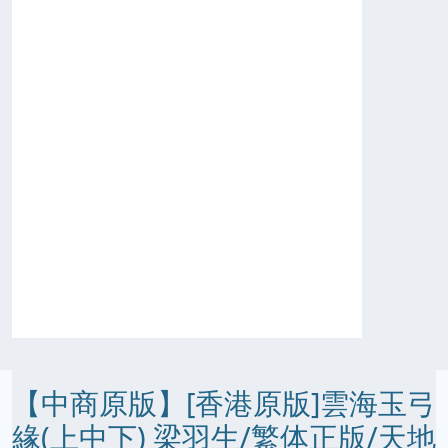
【中商原版】[香港原版]雲海玉弓
緣(上中下) 梁羽生/繁体正版/天地