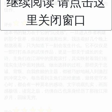
继续阅读 请点击这
现。总之，这是一部让人重拾对传统武侠小说热爱的
佳作。
里关闭窗口
☆
☆
☆
☆
☆
评分
这本书的魅力在于它的“沉浸感”。一旦进入作者构建
的那个世界，你就很难抽离出来。我连着好几个晚上
都熬夜看，只为知道下一刻会发生什么。它不仅仅是
一部打打杀杀的武侠作品，更是一部关于成长的史
诗。主角们在江湖中的摸爬滚打，其实映射着我们在
现实生活中面对挑战、做出选择的过程。那些关于忠
诚、背叛、自我救赎的主题，都被巧妙地融入到激烈
的冲突之中。每当看到主角们历经磨难，最终坚守本
心时，都会有一种莫名的感动。文字功底扎实，画面
感极强，读完之后，仿佛自己也亲身经历了那段江湖
岁月，回味无穷。
☆
☆
☆
☆
☆
评分