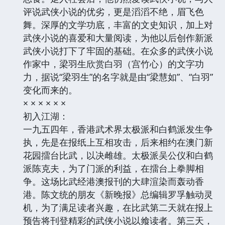
评说武侠小说的优劣，更是滔滔不绝，眉飞色
舞。深厚的文学功底，丰富的文史知识，加上对
武侠小说的喜爱和大量阅读，为他以后创作新派
武侠小说打下了牢固的基础。在众多的武侠小说
作家中，梁羽生欣赏白羽（宫竹心）的文字功
力，据说“梁羽生”的名字就是由“梁慧如”、“白羽”
变化而来的。
× × × × × ×
初入江湖：
一九五四年，香港武术界太极派和白鹤派发生争
执，先是在报纸上互相攻击，后来相约在澳门新
花园擂台比武，以决雌雄。太极派吴公仪和白鹤
派陈克夫，为了门派的利益，在擂台上拳脚相
争。这场比武经港澳报刊的大肆渲染而轰动香
港。陈文统的朋友《新晚报》总编辑罗孚触动灵
机，为了满足读者兴趣，在比武第二天就在报上
预告将刊登精彩的武侠小说以飨读者。第三天，