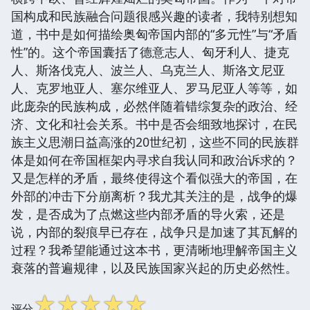
国构成和民族融合问题很感兴趣的读者，我特别想知
道，书中是如何描绘奥匈帝国内部的“多元性”与“矛盾
性”的。这个帝国囊括了德意志人、匈牙利人、捷克
人、斯洛伐克人、波兰人、乌克兰人、斯洛文尼亚
人、克罗地亚人、塞尔维亚人、罗马尼亚人等等，如
此庞杂的民族构成，必然伴随着错综复杂的政治、经
济、文化和社会关系。书中是否会细致地探讨，在民
族主义思潮日益高涨的20世纪初，这些不同的民族群
体是如何在帝国框架内寻求自我认同和政治诉求的？
又是怎样的矛盾，最终使得这个看似强大的帝国，在
外部的冲击下分崩离析？我尤其关注的是，战争的爆
发，是否成为了点燃这些内部矛盾的导火索，还是
说，内部的裂痕早已存在，战争只是加速了其瓦解的
过程？我希望能通过这本书，更清晰地理解帝国主义
衰落的普遍规律，以及民族国家兴起的历史必然性。
☆
☆
☆
☆
☆
评分