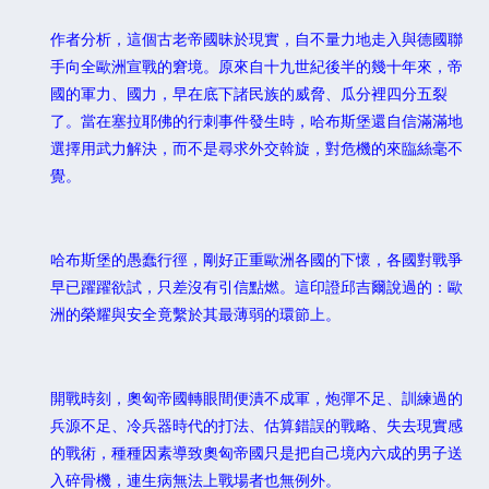
作者分析，這個古老帝國昧於現實，自不量力地走入與德國聯
手向全歐洲宣戰的窘境。原來自十九世紀後半的幾十年來，帝
國的軍力、國力，早在底下諸民族的威脅、瓜分裡四分五裂
了。當在塞拉耶佛的行刺事件發生時，哈布斯堡還自信滿滿地
選擇用武力解決，而不是尋求外交斡旋，對危機的來臨絲毫不
覺。
哈布斯堡的愚蠢行徑，剛好正重歐洲各國的下懷，各國對戰爭
早已躍躍欲試，只差沒有引信點燃。這印證邱吉爾說過的：歐
洲的榮耀與安全竟繫於其最薄弱的環節上。
開戰時刻，奧匈帝國轉眼間便潰不成軍，炮彈不足、訓練過的
兵源不足、冷兵器時代的打法、估算錯誤的戰略、失去現實感
的戰術，種種因素導致奧匈帝國只是把自己境內六成的男子送
入碎骨機，連生病無法上戰場者也無例外。