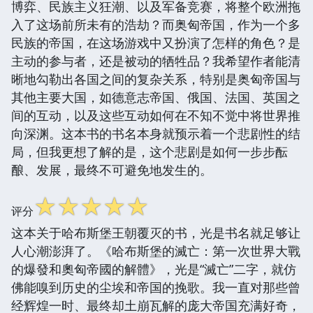
博弈、民族主义狂潮、以及军备竞赛，将整个欧洲拖
入了这场前所未有的浩劫？而奥匈帝国，作为一个多
民族的帝国，在这场游戏中又扮演了怎样的角色？是
主动的参与者，还是被动的牺牲品？我希望作者能清
晰地勾勒出各国之间的复杂关系，特别是奥匈帝国与
其他主要大国，如德意志帝国、俄国、法国、英国之
间的互动，以及这些互动如何在不知不觉中将世界推
向深渊。这本书的书名本身就预示着一个悲剧性的结
局，但我更想了解的是，这个悲剧是如何一步步酝
酿、发展，最终不可避免地发生的。
☆
☆
☆
☆
☆
评分
这本关于哈布斯堡王朝覆灭的书，光是书名就足够让
人心潮澎湃了。《哈布斯堡的滅亡：第一次世界大戰
的爆發和奧匈帝國的解體》，光是“滅亡”二字，就仿
佛能嗅到历史的尘埃和帝国的挽歌。我一直对那些曾
经辉煌一时、最终却土崩瓦解的庞大帝国充满好奇，