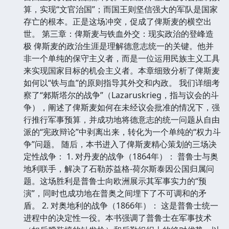
算，实现“文官治国”；而国王则坚信强大的军队是国家
存亡的根本。正是这场冲突，促成了俾斯麦的横空出
世。 第三章：俾斯麦与铁血外交：现实政治的登峰造
极 俾斯麦的政治生涯是理解德意志统一的关键。他并
非一个单纯的保守主义者，而是一位运用民族主义工具
来实现国家目标的机会主义者。本章细致分析了俾斯麦
如何以“铁与血”的原则指导其外交和内政。 我们详细考
察了“郲斯塔尔的战争”（Lazaruskrieg，指与议会的斗
争），阐述了俾斯麦如何在未经议会批准的情况下，强
行推行军事预算，并成功地将德意志的统一问题从自由
派的“宪政辩论”中剥离出来，转化为一个单纯的“权力斗
争”问题。 随后，本书进入了俾斯麦精心策划的三场决
定性战争： 1. 对丹麦的战争（1864年）： 普鲁士与奥
地利联手，解决了石勒苏益格-荷尔斯泰因公国归属问
题。这场胜利是普鲁士向欧洲展示其军事实力的“预
演”，同时也成功地在普奥之间埋下了不可调和的矛
盾。 2. 对奥地利的战争（1866年）： 这是普鲁士统一
进程中的决定性一役。本书强调了普鲁士在军事技术