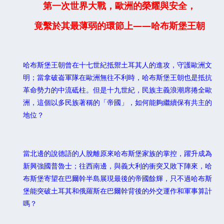
第一次世界大戰，歐洲的榮耀與安全，
竟繫於其最薄弱的環節上——哈布斯堡王朝
哈布斯堡王朝曾在十七世紀抵禦土耳其人的進攻，守護歐洲文
明；當拿破崙軍隊在歐洲無往不利時，哈布斯堡王朝也是抵抗
革命勢力的中流砥柱。但是十九世紀，民族主義浪潮席捲全歐
洲，這個以多民族著稱的「帝國」，如何能夠繼續保有共主的
地位？
當北邊的說德語的人脫離原來哈布斯堡家族的掌控，躍升成為
新興強國普魯士；往西南邊，與義大利的衝突又敗下陣來，哈
布斯堡寄望在巴爾幹半島展現最後的帝國餘輝，只不過哈布斯
堡能突破土耳其和俄羅斯在巴爾幹背後的外交運作和軍事算計
嗎？