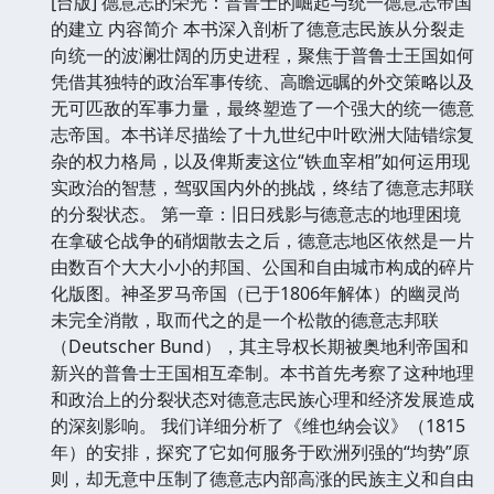
[台版] 德意志的荣光：普鲁士的崛起与统一德意志帝国
的建立 内容简介 本书深入剖析了德意志民族从分裂走
向统一的波澜壮阔的历史进程，聚焦于普鲁士王国如何
凭借其独特的政治军事传统、高瞻远瞩的外交策略以及
无可匹敌的军事力量，最终塑造了一个强大的统一德意
志帝国。本书详尽描绘了十九世纪中叶欧洲大陆错综复
杂的权力格局，以及俾斯麦这位“铁血宰相”如何运用现
实政治的智慧，驾驭国内外的挑战，终结了德意志邦联
的分裂状态。 第一章：旧日残影与德意志的地理困境
在拿破仑战争的硝烟散去之后，德意志地区依然是一片
由数百个大大小小的邦国、公国和自由城市构成的碎片
化版图。神圣罗马帝国（已于1806年解体）的幽灵尚
未完全消散，取而代之的是一个松散的德意志邦联
（Deutscher Bund），其主导权长期被奥地利帝国和
新兴的普鲁士王国相互牵制。本书首先考察了这种地理
和政治上的分裂状态对德意志民族心理和经济发展造成
的深刻影响。 我们详细分析了《维也纳会议》（1815
年）的安排，探究了它如何服务于欧洲列强的“均势”原
则，却无意中压制了德意志内部高涨的民族主义和自由