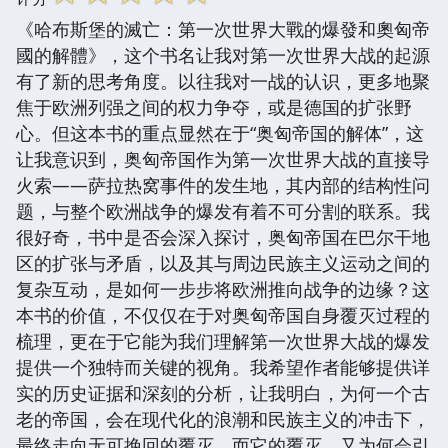
《哈布斯堡的滅亡：第一次世界大戰的爆發和奧匈帝
國的解體》，这个书名让我对第一次世界大战的起源
有了新的思考角度。以往我对一战的认识，更多地聚
焦于欧洲列强之间的权力争夺，或是德国的扩张野
心。但这本书的重点显然在于“奥匈帝国的解体”，这
让我意识到，奥匈帝国作为第一次世界大战的直接导
火索——萨拉热窝事件的发生地，其内部的结构性问
题，与整个欧洲战争的爆发有着不可分割的联系。我
很好奇，书中是否会深入探讨，奥匈帝国在巴尔干地
区的扩张与矛盾，以及其与周边民族主义运动之间的
复杂互动，是如何一步步将欧洲推向战争的边缘？这
本书的价值，不仅仅在于对奥匈帝国自身覆灭过程的
梳理，更在于它能为我们理解第一次世界大战的爆发
提供一个独特而关键的视角。我希望作者能够提供详
实的历史证据和深刻的分析，让我明白，为何一个古
老的帝国，会在现代化的浪潮和民族主义的冲击下，
最终走向无可挽回的覆灭，而它的覆灭，又为何会引