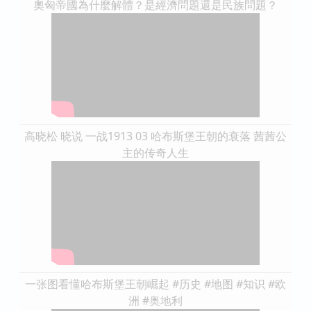
奧匈帝國為什麼解體？是經濟問題還是民族問題？
高晓松 晓说 一战1913 03 哈布斯堡王朝的衰落 茜茜公
主的传奇人生
一张图看懂哈布斯堡王朝崛起 #历史 #地图 #知识 #欧
洲 #奥地利