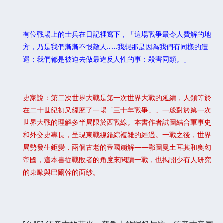
有位戰場上的士兵在日記裡寫下，「這場戰爭最令人費解的地
方，乃是我們漸漸不恨敵人……我想那是因為我們有同樣的遭
遇；我們都是被迫去做最違反人性的事：殺害同類。」
史家說：第二次世界大戰是第一次世界大戰的延續，人類等於
在二十世紀初又經歷了一場「三十年戰爭」。一般對於第一次
世界大戰的理解多半局限於西戰線。本書作者試圖結合軍事史
和外交史專長，呈現東戰線錯綜複雜的經過。一戰之後，世界
局勢發生鉅變，兩個古老的帝國崩解——鄂圖曼土耳其和奧匈
帝國，這本書從戰敗者的角度來閱讀一戰，也揭開少有人研究
的東歐與巴爾幹的面紗。