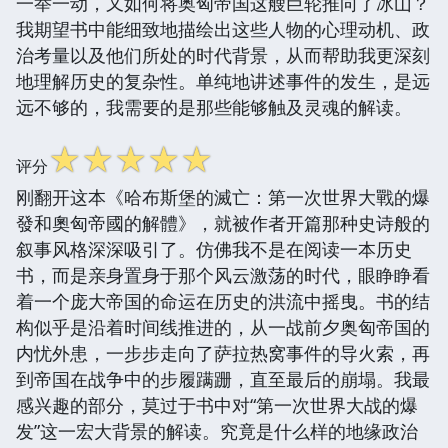
一举一动，又如何将奥匈帝国这艘巨轮推向了冰山？
我期望书中能细致地描绘出这些人物的心理动机、政
治考量以及他们所处的时代背景，从而帮助我更深刻
地理解历史的复杂性。单纯地讲述事件的发生，是远
远不够的，我需要的是那些能够触及灵魂的解读。
☆
☆
☆
☆
☆
评分
刚翻开这本《哈布斯堡的滅亡：第一次世界大戰的爆
發和奧匈帝國的解體》，就被作者开篇那种史诗般的
叙事风格深深吸引了。仿佛我不是在阅读一本历史
书，而是亲身置身于那个风云激荡的时代，眼睁睁看
着一个庞大帝国的命运在历史的洪流中摇曳。书的结
构似乎是沿着时间线推进的，从一战前夕奥匈帝国的
内忧外患，一步步走向了萨拉热窝事件的导火索，再
到帝国在战争中的步履蹒跚，直至最后的崩塌。我最
感兴趣的部分，莫过于书中对“第一次世界大战的爆
发”这一宏大背景的解读。究竟是什么样的地缘政治