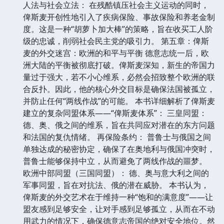
人法与社会立法： 在残酷镇压社会主义运动的同时，
俾斯麦开创性地引入了疾病保险、事故保险和养老金制
度。这是一种“胡萝卜加大棒”的策略，旨在收买工人阶
级的忠诚，削弱社会民主党的吸引力。 第五章：俾斯
麦的外交迷宫：欧洲的和平与平衡 德意志统一后，欧
洲大陆的平衡被彻底打破。俾斯麦深知，新生的帝国力
量过于强大，若不小心维系，必然会招致整个欧洲的联
合反扑。因此，他的核心外交目标是确保法国被孤立，
并防止任何“两线作战”的可能。 本书详细解析了俾斯麦
建立的复杂同盟体系——“俾斯麦体系”： 三皇同盟：
德、奥、俄之间的维系，旨在共同应对潜在的东方问题
和法国的复仇情绪。 再保险条约： 普鲁士与俄国之间
单独达成的秘密协定，确保了在奥地利与俄国冲突时，
普鲁士能够保持中立，从而避免了两线作战的噩梦。
欧洲中部同盟（三国同盟）： 德、奥与意大利之间的
军事同盟，旨在对抗法、俄的潜在威胁。 本书认为，
俾斯麦的外交艺术在于维持一种“饱和的满意度”——让
盟友感到足够安全，让对手感到足够孤立，从而在不动
用武力的情况下，确保德意志帝国的绝对安全地位。然