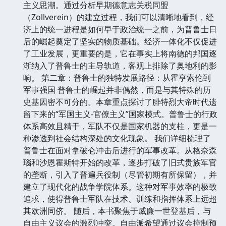
主义思潮。通过分析早期德意志关税同盟
（Zollverein）的建立过程，我们可以清晰地看到，经
济上的统一进程是如何早于政治统一之前，为普鲁士日
后的崛起奠定了坚实的物质基础。经济一体化不仅促进
了工业发展，更重要的是，它在事实上将南德的邦国逐
渐纳入了普鲁士的主导轨道，客观上排除了奥地利的影
响。 第二章：普鲁士的独特发展路径：从霍亨索伦到
军事强国 普鲁士的崛起并非偶然，而是与其特殊的历
史基因密不可分的。本章重点探讨了腓特烈大帝时代遗
留下来的“军国主义-官僚主义”国家模式。普鲁士的行政
体系高效且精干，军队不仅是国家机器的支柱，更是一
种渗透到社会结构深处的文化现象。 我们详细梳理了
普鲁士在面对拿破仑冲击后进行的军事改革。从格奈森
瑙和沙恩霍斯特开始的改革，逐步打破了旧式贵族军官
的垄断，引入了普遍兵役制（尽管初期有所保留），并
建立了现代化的战争学院体系。这种对军事效率的极致
追求，使得普鲁士军队在技术、训练和指挥体系上远超
其欧洲同侪。 随后，本书聚焦于威廉一世登基后，与
自由主义议会的激烈冲突。自由派希望通过议会控制预