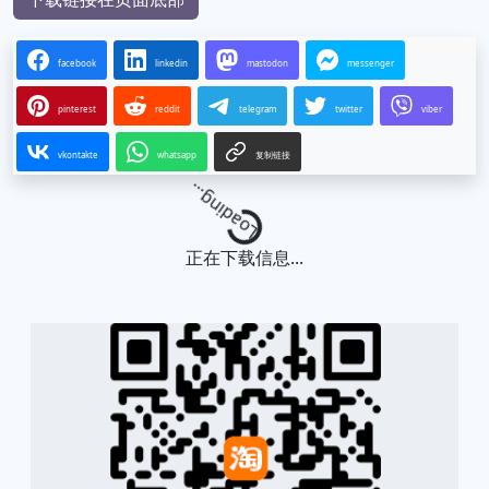
facebook
linkedin
mastodon
messenger
pinterest
reddit
telegram
twitter
viber
vkontakte
whatsapp
复制链接
Loading...
正在下载信息...