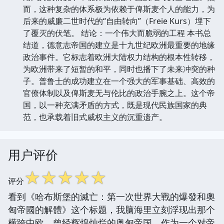
而，这种复杂的体系极为依赖于俾斯麦个人的能力，为
后来的威廉二世时代的“自由转向”（Freie Kurs）埋下
了覆灭的伏笔。 结论：一个伟大而脆弱的工程 本书总
结道，德意志帝国的建立是十九世纪欧洲最重要的地缘
政治事件。它标志着欧洲大陆权力结构的根本性转移，
为欧洲带来了短暂的和平，同时也播下了未来冲突的种
子。普鲁士的成功建立在一个强大的军事基础、高效的
官僚体制以及俾斯麦无与伦比的政治手腕之上。这个帝
国，以一种充满矛盾的方式，既是现代民族国家的典
范，也承载着旧式威权主义的沉重遗产。
用户评价
☆
☆
☆
☆
☆
评分
看到《哈布斯堡的滅亡：第一次世界大戰的爆發和奧
匈帝國的解體》这个标题，我脑海里立刻浮现出那个
横跨中欧、曾经辉煌灿烂的奥匈帝国。作为一个对帝