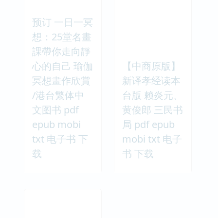
预订 一日一冥
想：25堂名畫
課帶你走向靜
心的自己 瑜伽
【中商原版】
冥想畫作欣賞
新译孝经读本
/港台繁体中
台版 赖炎元、
文图书 pdf
黄俊郎 三民书
epub mobi
局 pdf epub
txt 电子书 下
mobi txt 电子
载
书 下载