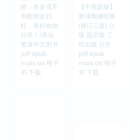
經：本多流不
【中商原版】
用動就收到
新译陶渊明集
好，美好收納
(修订三版) 台
日常！/港台
版 温洪隆 三
繁体中文图书
民出版 历史
pdf epub
pdf epub
mobi txt 电子
mobi txt 电子
书 下载
书 下载