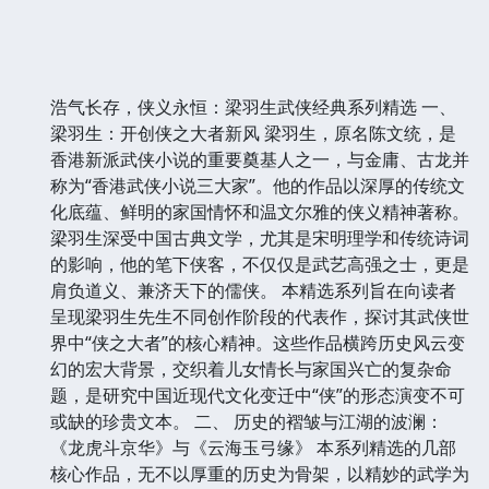
浩气长存，侠义永恒：梁羽生武侠经典系列精选 一、
梁羽生：开创侠之大者新风 梁羽生，原名陈文统，是
香港新派武侠小说的重要奠基人之一，与金庸、古龙并
称为“香港武侠小说三大家”。他的作品以深厚的传统文
化底蕴、鲜明的家国情怀和温文尔雅的侠义精神著称。
梁羽生深受中国古典文学，尤其是宋明理学和传统诗词
的影响，他的笔下侠客，不仅仅是武艺高强之士，更是
肩负道义、兼济天下的儒侠。 本精选系列旨在向读者
呈现梁羽生先生不同创作阶段的代表作，探讨其武侠世
界中“侠之大者”的核心精神。这些作品横跨历史风云变
幻的宏大背景，交织着儿女情长与家国兴亡的复杂命
题，是研究中国近现代文化变迁中“侠”的形态演变不可
或缺的珍贵文本。 二、 历史的褶皱与江湖的波澜：
《龙虎斗京华》与《云海玉弓缘》 本系列精选的几部
核心作品，无不以厚重的历史为骨架，以精妙的武学为