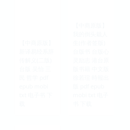
【中商原版】
我的倒头栽人
【中商原版】
生(作者签版)
新译易经系辞
台版书 台版心
传解义(二版)
灵励志 港台原
台版 吴怡 三
版书籍 中文版
民 哲学 pdf
徐若瑄 時報出
epub mobi
版 pdf epub
txt 电子书 下
mobi txt 电子
载
书 下载