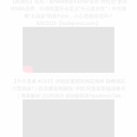
【路德社】笑死！前NBA球星Kanter宣布“跨性别”参加
WNBA选秀，吓得联盟开会定义“什么是女性”！中共捧
俄“主战派”唱衰Putin，小心思能得逞吗？
8/8/2026【ludepress.com】
【中天直播 #LIVE】伊朗提重開荷姆茲海峽 藉機測試
川普底線?｜跟美國毫無關係! 伊朗.阿曼最新協議曝光
｜專家解析 20260809 @頭條開講HeadlinesTalk