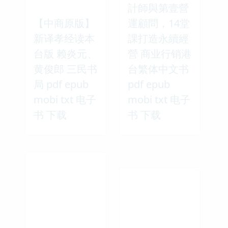
計師與第壹營
【中商原版】
運顧問，14堂
新译孝经读本
課打造永續經
台版 赖炎元、
營 商业行销港
黄俊郎 三民书
台繁体中文书
局 pdf epub
pdf epub
mobi txt 电子
mobi txt 电子
书 下载
书 下载