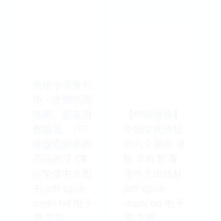
風格小店陳列
術：改變空間
氛圍、營造消
【中商原版】
費情境，157
中国文化传统
種提高銷售的
的六个面向 港
商品佈置 /港
版 李欧梵 香
台繁体中文图
港中大出版社
书 pdf epub
pdf epub
mobi txt 电子
mobi txt 电子
书 下载
书 下载