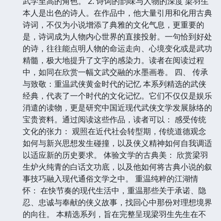
武学至高的角色。 2. 诗词的韵味与人物的深度 梁羽生
本人是出色的诗人。在作品中，他大量引用和化用古典
诗词，不仅为小说增添了典雅的文化气息，更重要的
是，诗词成为人物内心世界的直接投射。一句恰到好处
的诗，往往能点明人物的命运走向、心境变化或是武功
精髓，极大地提升了文字的感染力。读者在阅读过程
中，如同在欣赏一幅文武交融的水墨画卷。 四、 传承
与致敬：重温武侠黄金时代的记忆 本系列精选的武侠
经典，代表了一个时代的文化记忆。它们不仅仅是娱乐
消遣的读物，更是研究中国近现代武侠文学发展脉络的
宝贵资料。通过阅读这些作品，读者可以： 感受传统
文化的张力： 观照在近代社会转型期，传统道德观念
如何与新兴思想发生碰撞，以及侠义精神如何自我调适
以适应新的历史要求。 体验文学的古典美： 欣赏梁羽
生炉火纯青的白话文功底，以及他如何将古典小说的叙
事技巧融入现代通俗文学之中。 重温纯粹的江湖情
怀： 在快节奏的现代生活中，重温那些关于承诺、隐
忍、忠诚与奉献的侠义故事，找回心中那份对理想境界
的向往。 本精选系列，旨在完整呈现梁羽生先生在不