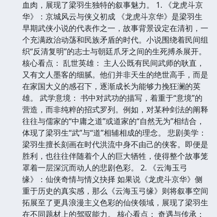
血肉，展现了梁羽生独特的叙事魅力。 1. 《龙虎斗京
华》：京城风云与侠义初成 《龙虎斗京华》是梁羽生
早期武侠小说的代表作之一，故事背景设定在清初，一
个充满政治动荡和民族矛盾的时代。小说围绕着民间组
织“反清复明”的志士与朝廷爪牙之间的生死搏杀展开。
核心看点： 乱世英雄： 主人公既有民间武师的耿直，
又有文人墨客的细腻。他们并非天生的绝世高手，而是
在家国大义的感召下，逐渐成长为能够力挽狂澜的英
雄。 武学意境： 书中对武功的描写，着重于“意境”的
营造，而非纯粹的招式罗列。例如，对某种剑法的阐释
往往与儒家的“中庸之道”或道家的“自然无为”相结合，
体现了梁羽生“武”与“道”相辅相成的理念。 悲剧美学：
梁羽生擅长刻画在时代洪流中身不由己的侠客。即便是
胜利，也往往伴随着个人的巨大牺牲，使得整个故事笼
罩着一层深沉而动人的悲剧色彩。 2. 《云海玉弓
缘》：仙侠奇情与情义抉择 如果说《龙虎斗京华》侧
重于历史的真实感，那么《云海玉弓缘》则将叙事空间
拓展至了更具浪漫主义色彩的仙侠领域，展现了梁羽生
在不同题材上的驾驭能力。 核心看点： 奇遇与传承：