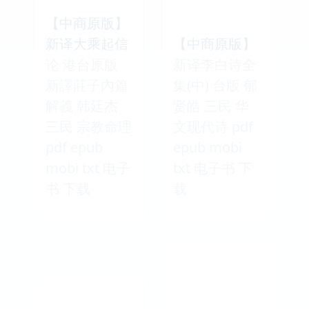
【中商原版】
新译大乘起信
【中商原版】
论 港台原版
新译李白诗全
新譯莊子內篇
集(中) 台版 郁
解義 韩廷杰
贤皓 三民 华
三民 宗教命理
文现代诗 pdf
pdf epub
epub mobi
mobi txt 电子
txt 电子书 下
书 下载
载