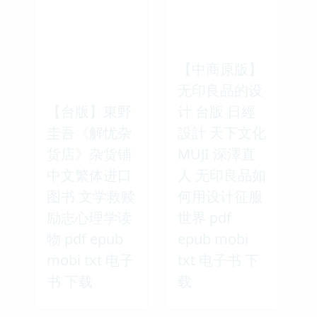
【中商原版】
无印良品的设
【台版】東野
计 台版 日經
圭吾《解忧杂
設計 天下文化
货店》杂货铺
MUJI 深澤直
中文繁体进口
人 无印良品如
图书 文学救赎
何用设计征服
励志心理学读
世界 pdf
物 pdf epub
epub mobi
mobi txt 电子
txt 电子书 下
书 下载
载