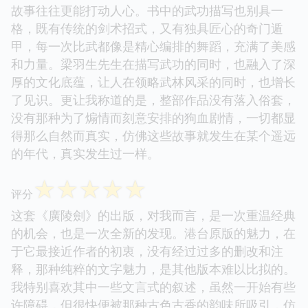
故事往往更能打动人心。书中的武功描写也别具一
格，既有传统的剑术招式，又有独具匠心的奇门遁
甲，每一次比武都像是精心编排的舞蹈，充满了美感
和力量。梁羽生先生在描写武功的同时，也融入了深
厚的文化底蕴，让人在领略武林风采的同时，也增长
了见识。更让我称道的是，整部作品没有落入俗套，
没有那种为了煽情而刻意安排的狗血剧情，一切都显
得那么自然而真实，仿佛这些故事就发生在某个遥远
的年代，真实发生过一样。
☆
☆
☆
☆
☆
评分
这套《廣陵劍》的出版，对我而言，是一次重温经典
的机会，也是一次全新的发现。港台原版的魅力，在
于它最接近作者的初衷，没有经过过多的删改和注
释，那种纯粹的文字魅力，是其他版本难以比拟的。
我特别喜欢其中一些文言式的叙述，虽然一开始有些
许障碍，但很快便被那种古色古香的韵味所吸引，仿