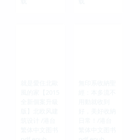
载
载
就是愛住北歐
無印系收納聖
風的家【2015
經：本多流不
全新個案升級
用動就收到
版】北欧风建
好，美好收納
筑设计 /港台
日常！/港台
繁体中文图书
繁体中文图书
pdf epub
pdf epub