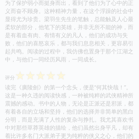
为了保护弱小而挺身而出，看到了他们为了心中的正
义而奋不顾身。这种精神力量，在这个浮躁的社会中
显得尤为珍贵。梁羽生先生的笔触，总能触及人心最
柔软的部分，他笔下的英雄，并非无所不能的神，而
是有着血有肉、有情有义的凡人，他们的成功与失
败，他们的喜怒哀乐，都与我们息息相关，更容易引
起共鸣。阅读的过程中，我仿佛也置身于那个江湖之
中，与他们一同经历风雨，一同成长。
☆
☆
☆
☆
☆
评分
读完《廣陵劍》的第一个念头，便是“何其快哉！”。
这是一种久违的阅读快感，一种被纯粹的武侠精神所
震撼的感动。书中的人物，无论是正派还是邪派，都
有着各自的立场和坚持，他们的选择并非简单的黑白
分明，而是充满了人性的复杂与挣扎。我尤其喜欢书
中对那些草莽英雄的描绘，他们虽然出身平凡，却有
着比许多名门大派弟子更为纯粹的侠义之心，他们的