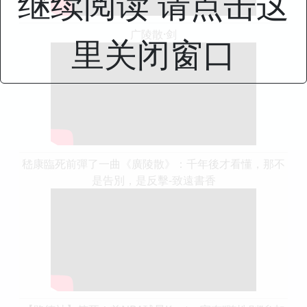
继续阅读 请点击这
广陵散·剑
里关闭窗口
嵇康臨死前彈了一曲《廣陵散》：千年後才看懂，那不
是告別，是反擊-致遠書香