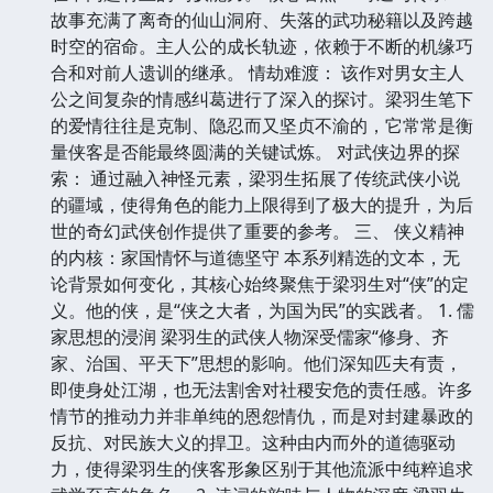
故事充满了离奇的仙山洞府、失落的武功秘籍以及跨越
时空的宿命。主人公的成长轨迹，依赖于不断的机缘巧
合和对前人遗训的继承。 情劫难渡： 该作对男女主人
公之间复杂的情感纠葛进行了深入的探讨。梁羽生笔下
的爱情往往是克制、隐忍而又坚贞不渝的，它常常是衡
量侠客是否能最终圆满的关键试炼。 对武侠边界的探
索： 通过融入神怪元素，梁羽生拓展了传统武侠小说
的疆域，使得角色的能力上限得到了极大的提升，为后
世的奇幻武侠创作提供了重要的参考。 三、 侠义精神
的内核：家国情怀与道德坚守 本系列精选的文本，无
论背景如何变化，其核心始终聚焦于梁羽生对“侠”的定
义。他的侠，是“侠之大者，为国为民”的实践者。 1. 儒
家思想的浸润 梁羽生的武侠人物深受儒家“修身、齐
家、治国、平天下”思想的影响。他们深知匹夫有责，
即使身处江湖，也无法割舍对社稷安危的责任感。许多
情节的推动力并非单纯的恩怨情仇，而是对封建暴政的
反抗、对民族大义的捍卫。这种由内而外的道德驱动
力，使得梁羽生的侠客形象区别于其他流派中纯粹追求