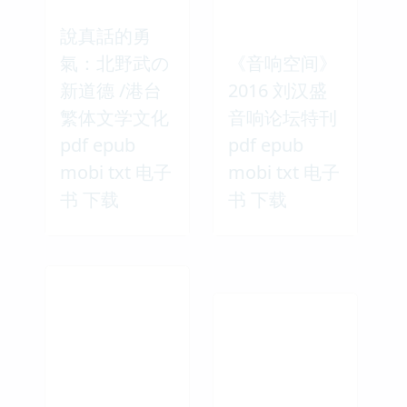
說真話的勇
氣：北野武の
《音响空间》
新道德 /港台
2016 刘汉盛
繁体文学文化
音响论坛特刊
pdf epub
pdf epub
mobi txt 电子
mobi txt 电子
书 下载
书 下载