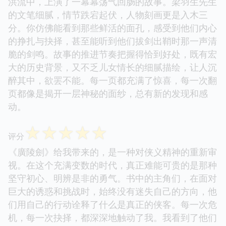
洪流中，上演了一幕幕荡气回肠的故事。梁羽生先生
的文笔细腻，情节跌宕起伏，人物刻画更是入木三
分。你仿佛能看到那些鲜活的面孔，感受到他们内心
的挣扎与抉择，甚至能听到他们拔剑出鞘时那一声清
脆的剑鸣。故事的推进节奏把握得恰到好处，既有宏
大的历史背景，又不乏儿女情长的细腻描绘，让人沉
醉其中，欲罢不能。每一页都充满了惊喜，每一次翻
页都像是揭开一层神秘的面纱，总有新的发现和感
动。
☆
☆
☆
☆
☆
评分
《廣陵劍》给我带来的，是一种对侠义精神的重新审
视。在这个充满变数的时代，真正难能可贵的是那种
坚守初心、明辨是非的勇气。书中的主角们，在面对
巨大的诱惑和挑战时，始终没有迷失自己的方向，他
们用自己的行动诠释了什么是真正的侠客。每一次危
机，每一次抉择，都深深地触动了我。我看到了他们