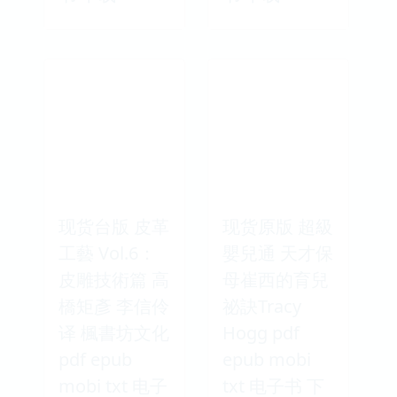
现货台版 皮革
现货原版 超級
工藝 Vol.6：
嬰兒通 天才保
皮雕技術篇 高
母崔西的育兒
橋矩彥 李信伶
祕訣Tracy
译 楓書坊文化
Hogg pdf
pdf epub
epub mobi
mobi txt 电子
txt 电子书 下