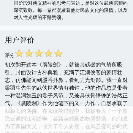
同阶段对侠义精神的思考与表达，是对这位武侠宗师的
深沉致敬。每一卷都凝聚着他对民族文化的深情，以及
对人性光辉的不懈赞颂。
用户评价
☆
☆
☆
☆
☆
评分
初次翻开这本《廣陵劍》，就被其磅礴的气势所吸
引。封面设计古朴典雅，充满了江湖侠客的豪情壮
志，仿佛能闻到墨香扑鼻，看到刀光剑影。我一直对
梁羽生先生的武侠世界情有独钟，他的作品总是带着
一种温润如玉的君子风范，又兼具侠骨铮铮的浩然正
气。《廣陵劍》作为他笔下的又一力作，自然承载了
我极高的期待。在阅读的过程中，我被卷入了一个波
诡云谲的江湖纷争，各路英雄豪杰粉墨登场，他们或
为了家国大义，或为了个人恩怨，在风云变幻的时代