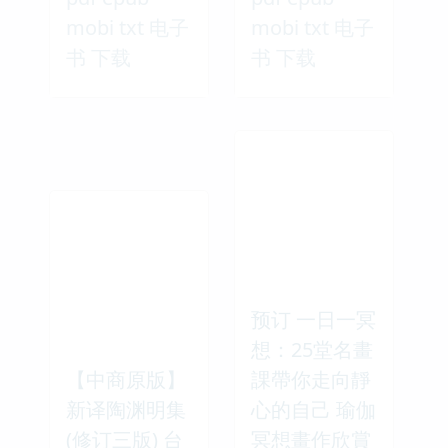
mobi txt 电子
mobi txt 电子
书 下载
书 下载
预订 一日一冥
想：25堂名畫
【中商原版】
課帶你走向靜
新译陶渊明集
心的自己 瑜伽
(修订三版) 台
冥想畫作欣賞