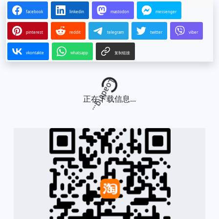
facebook
linkedin
mastodon
messenger
pinterest
reddit
telegram
twitter
viber
vkontakte
whatsapp
复制链接
Loading...
正在下载信息...