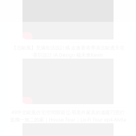
【北歐風】充滿生活設計感 走進香港導演北歐透天宅
荃巨設計 iA Design 楊禾聿Kevin
49坪北歐風住宅空間開箱🏠用老件家具的溫暖巧思打
造獨一無二的家｜House Tour｜Lo-Fi Tour ep4.Alvita