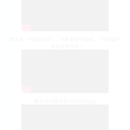
梁思成《中国建筑史》：木构里的中国魂，一场跨越千
年的文明寻根
家居-你可能会爱北欧风Hygge