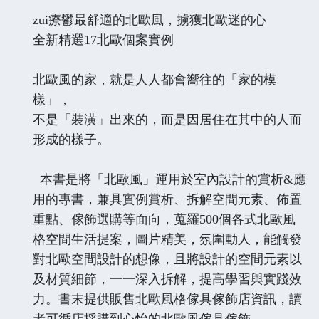
zui療鬱最舒適的北歐風，擄獲北歐迷的心
全新精選17北歐個案實例
北歐風的家，就是人人都會嚮往的「家的模
樣」，
不是「裝潢」出來的，而是因居住在其中的人而
形成的樣子。
本書是將「北歐風」運用於室內設計的賞析&應
用的專書，兼具實例賞析、拆解空間元素、佈置
重點、傢飾選購等面向，蒐羅500個各式北歐風
格空間生活提案，圖片精美，氛圍動人，能觸發
對北歐空間設計的想像，且將設計的空間元素以
及材質細節，一一深入拆解，提高學習與實踐效
力。書末提供販售北歐風格傢具傢飾店資訊，讀
者可循店採購到心怡的北歐風傢具傢飾。