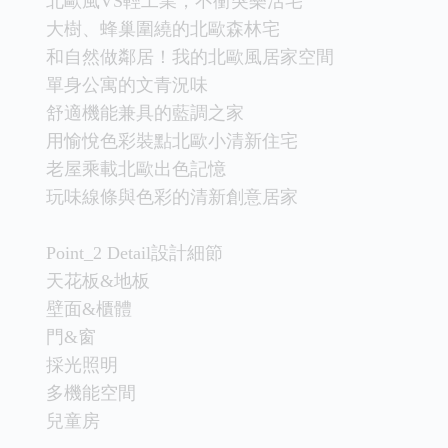
北歐風VS輕工業，不衝突樂活宅
大樹、蜂巢圍繞的北歐森林宅
和自然做鄰居！我的北歐風居家空間
單身公寓的文青況味
舒適機能兼具的藍調之家
用愉悅色彩裝點北歐小清新住宅
老屋乘載北歐出色記憶
玩味線條與色彩的清新創意居家
Point_2 Detail設計細節
天花板&地板
壁面&櫃體
門&窗
採光照明
多機能空間
兒童房