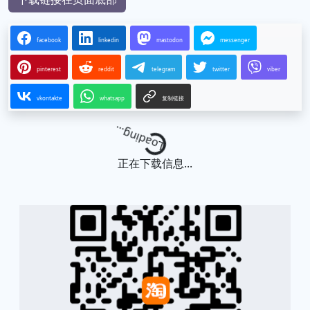
facebook
linkedin
mastodon
messenger
pinterest
reddit
telegram
twitter
viber
vkontakte
whatsapp
复制链接
Loading...
正在下载信息...