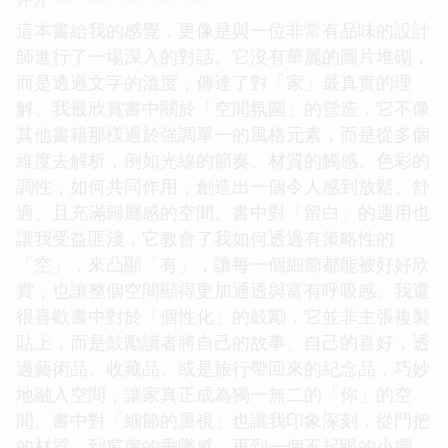
這本書給我的感覺，更像是與一位非常有品味的設計
師進行了一場深入的對話。它沒有華麗的圖片堆砌，
而是透過文字的溫度，傳達了對「家」最真實的理
解。我最欣賞書中關於「空間氛圍」的營造，它不像
其他書籍那樣過於強調單一的風格元素，而是從多個
維度去解析，例如光線的節奏、材質的觸感、色彩的
調性，如何共同作用，創造出一個令人感到放鬆、舒
適、且充滿歸屬感的空間。書中對「留白」的運用也
讓我受益匪淺，它教會了我如何透過有策略性的
「空」，來凸顯「有」，讓每一個細節都能被好好欣
賞，也讓整個空間顯得更加通透與富有呼吸感。我還
很喜歡書中對於「個性化」的鼓勵，它並非主張複製
貼上，而是鼓勵讀者將自己的故事、自己的喜好，透
過藝術品、收藏品、或是旅行帶回來的紀念品，巧妙
地融入空間，讓家真正成為獨一無二的「你」的空
間。書中對「細節的重視」也讓我印象深刻，從門把
的材質，到窗簾的垂墜感，再到一個不起眼的小擺