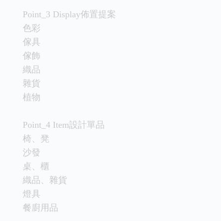
Point_3 Display佈置提案
色彩
傢具
傢飾
織品
雜貨
植物
Point_4 Item設計單品
椅、凳
沙發
桌、櫃
織品、雜貨
燈具
餐廚用品