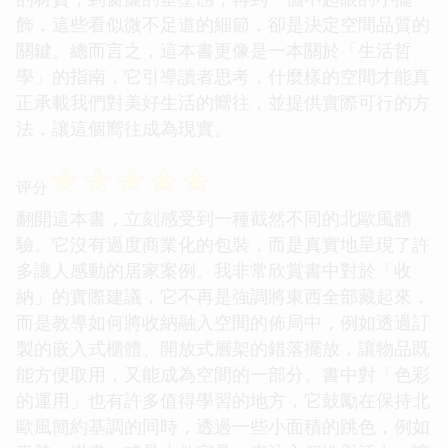
飾，這些看似微不足道的細節，卻是決定空間品質的
關鍵。總而言之，這本書更像是一本關於「生活哲
學」的指南，它引導讀者思考，什麼樣的空間才能真
正承載我們對美好生活的嚮往，並提供實際可行的方
法，讓這個嚮往成為現實。
☆
☆
☆
☆
☆
评分
翻開這本書，立刻感受到一種截然不同的北歐風體
驗。它沒有過度商業化的包裝，而是真實地呈現了許
多讓人感動的居家案例。我非常欣賞書中對於「收
納」的實際建議，它不再是強調將東西全部藏起來，
而是教導如何將收納融入空間的佈局中，例如透過訂
製的嵌入式櫃體、開放式層架的錯落擺放，讓物品既
能方便取用，又能成為空間的一部分。書中對「色彩
的運用」也有許多值得學習的地方，它鼓勵在保持北
歐風簡約基調的同時，透過一些小面積的跳色，例如