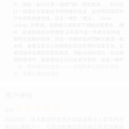
中，例如：如何設置一個專門的「冥想角落」、如何設
計一個適合全家圍坐享用簡餐的長桌、如何將閱讀區與
戶外景觀無縫連接。這是一種對「慢活」（Slow
Living）的實踐，強調儀式感和當下體驗的重要性。 總
結：超越風格的永恆價值 這本書不是一本教你如何複
製特定裝飾的指南，而是一份關於如何理解並實踐一種
永恆、健康且富含人性關懷的居住哲學的深度文本。它
邀請讀者去感受材質的溫度、理解光線的流向，並在極
簡的環境中，重新發現生活的本真與寧靜。這是一種對
「家」更深層次的追求——一個能夠真正抵禦外界喧
囂、滋養心靈的庇護所。
用户评价
☆
☆
☆
☆
☆
评分
我必須說，這本書絕對是我近期讀過最令人驚喜的居
家設計書籍之一。它並沒有像許多市面上常見的書籍