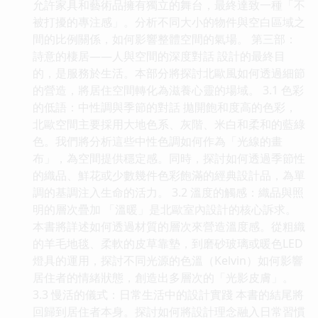
允許家具和藝術品擁有獨立的舞台，最終達致一種「不
被打擾的專注感」。分析不同大小的物件與空白區域之
間的比例關係，如何影響整體空間的氣場。 第三部：
詩意的棲居——人與空間的深度對話 設計的最終目
的，是服務於生活。本部分將探討北歐風如何透過細節
的營造，將居住空間轉化為滋養心靈的場域。 3.1 色彩
的低語：中性調與季節的對話 拋開飽和度高的色彩，
北歐空間主要採用大地色系、灰階、米白和柔和的藍綠
色。我們將分析這些中性色調如何作為「光線的畫
布」，為空間提供穩定感。同時，探討如何透過季節性
的織品、鮮花或少數幾件色彩飽滿的經典設計品，為單
調的基調注入生命的活力。 3.2 溫度的觸感：織品與照
明的層次疊加 「溫暖」是北歐室內設計的核心訴求。
本書將詳述如何透過材質的層次來營造溫度感。從粗織
的羊毛地毯、柔軟的皮草靠墊，到磨砂玻璃或暖色LED
燈具的運用，探討不同光源的色溫（Kelvin）如何影響
居住者的情緒狀態，創造出多層次的「光影皮膚」。
3.3 慢活的儀式：日常生活中的設計實踐 本書的結尾將
回歸到居住者本身。探討如何將設計理念融入日常習慣