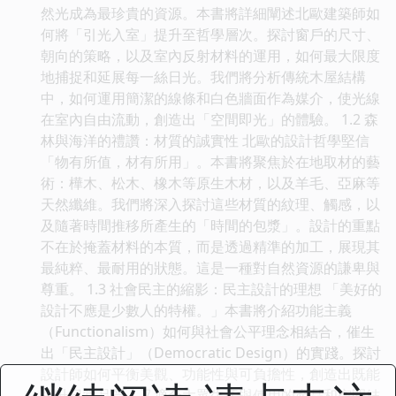
然光成為最珍貴的資源。本書將詳細闡述北歐建築師如
何將「引光入室」提升至哲學層次。探討窗戶的尺寸、
朝向的策略，以及室內反射材料的運用，如何最大限度
地捕捉和延展每一絲日光。我們將分析傳統木屋結構
中，如何運用簡潔的線條和白色牆面作為媒介，使光線
在室內自由流動，創造出「空間即光」的體驗。 1.2 森
林與海洋的禮讚：材質的誠實性 北歐的設計哲學堅信
「物有所值，材有所用」。本書將聚焦於在地取材的藝
術：樺木、松木、橡木等原生木材，以及羊毛、亞麻等
天然纖維。我們將深入探討這些材質的紋理、觸感，以
及隨著時間推移所產生的「時間的包漿」。設計的重點
不在於掩蓋材料的本質，而是透過精準的加工，展現其
最純粹、最耐用的狀態。這是一種對自然資源的謙卑與
尊重。 1.3 社會民主的縮影：民主設計的理想 「美好的
設計不應是少數人的特權。」本書將介紹功能主義
（Functionalism）如何與社會公平理念相結合，催生
出「民主設計」（Democratic Design）的實踐。探討
設計師如何平衡美觀、功能性與可負擔性，創造出既能
提升日常品質，又適合大眾生產與使用的產品和空間結