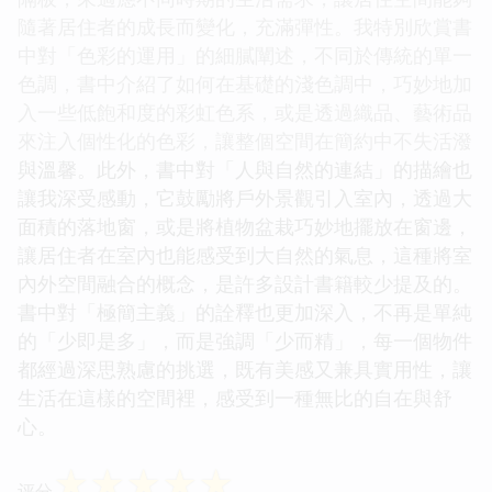
隨著居住者的成長而變化，充滿彈性。我特別欣賞書
中對「色彩的運用」的細膩闡述，不同於傳統的單一
色調，書中介紹了如何在基礎的淺色調中，巧妙地加
入一些低飽和度的彩虹色系，或是透過織品、藝術品
來注入個性化的色彩，讓整個空間在簡約中不失活潑
與溫馨。此外，書中對「人與自然的連結」的描繪也
讓我深受感動，它鼓勵將戶外景觀引入室內，透過大
面積的落地窗，或是將植物盆栽巧妙地擺放在窗邊，
讓居住者在室內也能感受到大自然的氣息，這種將室
內外空間融合的概念，是許多設計書籍較少提及的。
書中對「極簡主義」的詮釋也更加深入，不再是單純
的「少即是多」，而是強調「少而精」，每一個物件
都經過深思熟慮的挑選，既有美感又兼具實用性，讓
生活在這樣的空間裡，感受到一種無比的自在與舒
心。
☆
☆
☆
☆
☆
评分