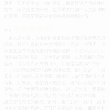
運用，它不是空無一物的堆砌，而是透過有策略性的
留白，讓視覺更加開闊，也讓重要的物件有更多呼吸
的空間，整體空間顯得更加精緻與有層次感。
☆
☆
☆
☆
☆
评分
一踏入這本書，彷彿瞬間被北歐的極簡與溫馨氣息所
環繞。我特別喜歡其中提到關於「光線」的運用，這
本書並沒有單純地羅列華麗的燈飾，而是深入探討如
何藉由窗戶的規劃、淺色系的牆面、以及鏡面的巧妙
擺設，最大化自然光的引入，即使是陰雨綿綿的日
子，也能感受到空間的明亮與通透。書中對於「木質
元素」的細膩描寫也讓我印象深刻，從溫潤的淺色木
地板，到餐桌、櫃體的天然紋理，再到細節處的木質
擺飾，這些元素巧妙地交織在一起，營造出一種溫暖
且舒適的居家氛圍，讓人忍不住想赤腳走在地板上，
感受那份質樸的觸感。此外，書中對於「綠植」的擺
放也有獨到的見解，不再只是單純的裝飾，而是將其