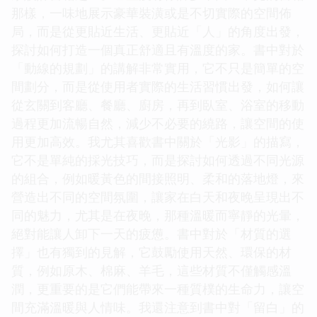
那樣，一味地展示豪華裝潢或是不切實際的空間佈
局，而是從更貼近生活、更貼近「人」的角度出發，
探討如何打造一個真正舒適且有溫度的家。書中對於
「動線的規劃」的講解非常實用，它不只是簡單的空
間劃分，而是從使用者實際的生活習慣出發，如何讓
從玄關到客廳、餐廳、廚房，再到臥室、浴室的移動
過程更加流暢自然，減少不必要的繞路，讓空間的使
用更加高效。我尤其喜歡書中關於「光影」的描寫，
它不是單純的採光技巧，而是探討如何透過不同光源
的組合，例如暖黃色的間接照明、柔和的落地燈，來
營造出不同的空間氛圍，讓家在白天和夜晚呈現出不
同的魅力，尤其是在夜晚，那種溫暖而寧靜的光暈，
絕對能讓人卸下一天的疲憊。書中對於「材質的選
擇」也有獨到的見解，它鼓勵使用天然、環保的材
質，例如原木、棉麻、羊毛，這些材質不僅觸感溫
潤，更重要的是它們能帶來一種質樸的生命力，讓空
間充滿溫暖與人情味。我還注意到書中對「留白」的