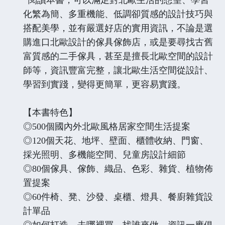
化繁為簡、多重機能、低調卻質感的設計技巧與
搭配美學，並有嚴選好店的實用資訊，不論是選
購進口北歐設計的傢具傢飾店，或是要尋找古舊
富質感的二手傢具，甚至是擅長北歐空間的設計
師等，資訊豐富完整，讓北歐生活空間從設計、
學習到實踐，變得更簡單，更容易實踐。
【本書特色】
◎500個國內外北歐風格居家空間生活提案
◎120個天花、地坪、壁面、櫃體收納、門窗、
採光照明、多機能空間、兒童房設計細節
◎80個傢具、傢飾、織品、色彩、雜貨、植物佈
置提案
◎60件椅、凳、沙發、桌櫃、燈具、餐廚雜貨設
計單品
◎如何打造，去哪裡買，找誰來做，資訊一應俱