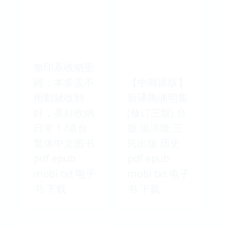
無印系收納聖
經：本多流不
【中商原版】
用動就收到
新译陶渊明集
好，美好收納
(修订三版) 台
日常！/港台
版 温洪隆 三
繁体中文图书
民出版 历史
pdf epub
pdf epub
mobi txt 电子
mobi txt 电子
书 下载
书 下载