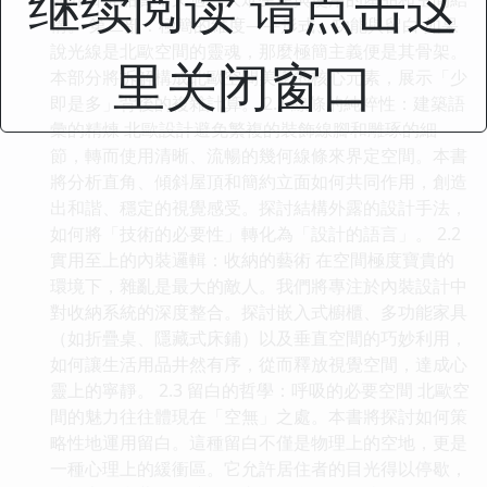
继续阅读 请点击这
構。 第二部：極簡的維度——形式、功能與留白 如果
說光線是北歐空間的靈魂，那麼極簡主義便是其骨架。
里关闭窗口
本部分將拆解構成北歐空間美學的核心元素，展示「少
即是多」背後的複雜計算。 2.1 線條的純粹性：建築語
彙的精煉 北歐設計避免繁複的裝飾線腳和雕琢的細
節，轉而使用清晰、流暢的幾何線條來界定空間。本書
將分析直角、傾斜屋頂和簡約立面如何共同作用，創造
出和諧、穩定的視覺感受。探討結構外露的設計手法，
如何將「技術的必要性」轉化為「設計的語言」。 2.2
實用至上的內裝邏輯：收納的藝術 在空間極度寶貴的
環境下，雜亂是最大的敵人。我們將專注於內裝設計中
對收納系統的深度整合。探討嵌入式櫥櫃、多功能家具
（如折疊桌、隱藏式床鋪）以及垂直空間的巧妙利用，
如何讓生活用品井然有序，從而釋放視覺空間，達成心
靈上的寧靜。 2.3 留白的哲學：呼吸的必要空間 北歐空
間的魅力往往體現在「空無」之處。本書將探討如何策
略性地運用留白。這種留白不僅是物理上的空地，更是
一種心理上的緩衝區。它允許居住者的目光得以停歇，