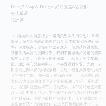
Point_5 Shop & Designer好店嚴選&設計師
好店嚴選
設計師
《北歐光影的詩意棲居：極簡美學與生活哲思》 書籍
導讀：探索永恆設計的純粹力量 這本關於北歐設計美
學的深度探索，旨在引領讀者進入一個超越物質表象、
直抵生活本質的空間哲學。我們不再聚焦於特定的個案
或年度更新，而是深入挖掘構成「北歐風」的文化基
因、設計核心與精神內涵。本書透過對材質、光線、人
與空間之間關係的細膩剖析，呈現一種兼具實用性與詩
意的居住哲學。 第一部：根源的呼喚——北歐設計的
文化土壤 北歐風並非單純的裝飾風格，它是一系列歷
史、地理與社會結構下的必然產物。本部分將追溯其源
頭，探討斯堪地那維亞半島獨特的自然環境如何形塑了
人們對光線、溫暖與簡樸的極致追求。 1.1 極端氣候下
的生存智慧：光線的信仰 在漫長而幽暗的冬季中，自