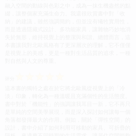
融入空間的動線與色彩之中，成為一抹生機盎然的點
綴，讓整個家充滿生命力。我還很欣賞書中對「收
納」的建議，雖然強調簡約，但並沒有犧牲實用性，
而是透過隱藏式設計、多功能家具，讓雜物巧妙地消
失於無形，維持視覺上的整潔與和諧。總體而言，這
本書讓我對北歐風格有了更深層次的理解，它不僅僅
是視覺上的美感，更是一種對生活品質的追求，一種
對自然與人文的尊重。
☆
☆
☆
☆
☆
评分
這本書的獨特之處在於它將北歐風從視覺上的「冷
淡」印象，轉化為一種溫暖且充滿個性的生活態度。
書中對於「機能性」的強調讓我耳目一新，它不再只
是單純的空間美學展現，而是深入探討如何讓每一個
角落都發揮最大的作用。例如，關於「彈性空間」的
設計，書中介紹了如何利用可移動的家具、可折疊的
隔板，來適應不同時期的生活需求，讓居住空間能夠