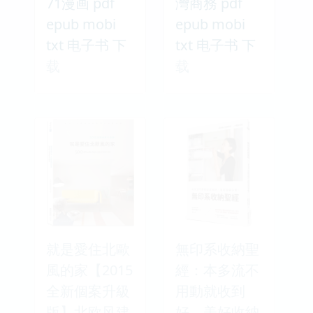
71漫画 pdf
灣商務 pdf
epub mobi
epub mobi
txt 电子书 下
txt 电子书 下
载
载
就是愛住北歐
無印系收納聖
風的家【2015
經：本多流不
全新個案升級
用動就收到
版】北欧风建
好，美好收納