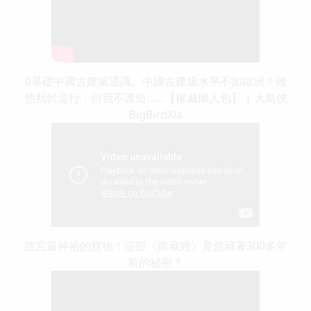
0基礎中國古建築通識。中國古建築水平不如歐洲？雖
然我幹這行，但我不護短……【權威懶人包】 | 大鳥俠
BigBirdXia
故宮最神祕的寶物！這部《龍藏經》竟然藏著300多年
前的秘密？