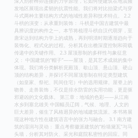
深入剖析榫卯连接的力学原理，它如何使建筑在地震频
发地区展现出柔韧的抗震性能。我们将对比抬梁式与穿
斗式两种主要结构方式的地域性差异和技术特点。 2.2
斗栱的演变：从承重到装饰： 斗栱是中国古建筑中最
具辨识度的构件之一。本节将梳理斗栱自汉代萌芽，至
唐宋达到结构力学上的成熟，再到明清时期逐渐趋向于
装饰化、程式化的过程。分析其在出檐深度控制和荷载
传递中的关键作用。 2.3 屋顶形制的多样性与象征意
义： 中国建筑的“帽子”——屋顶，是其艺术成就的集中
体现。我们将分类解析庑殿顶、歇山顶、悬山顶、硬山
顶的结构差异，并探讨不同屋顶形制在特定类型建筑
（如皇家、祭祀、民间住宅）中的选用规律。屋脊上的
吻兽、走兽装饰，不仅是排水防雷的实用功能，更是驱
邪避凶的文化载体。 第三章：地域的色彩——从江南
水乡到塞北雄关 中国幅员辽阔，气候、地理、人文的
巨大差异，催生了风格迥异的地域建筑流派。本书将展
现这种地方性在建筑语言中的张力与融合。 3.1 南方建
筑的湿润与灵动： 重点考察徽派建筑的“粉墙黛瓦”与马
头墙，分析其对防火、采光和庭院私密性的回应。同