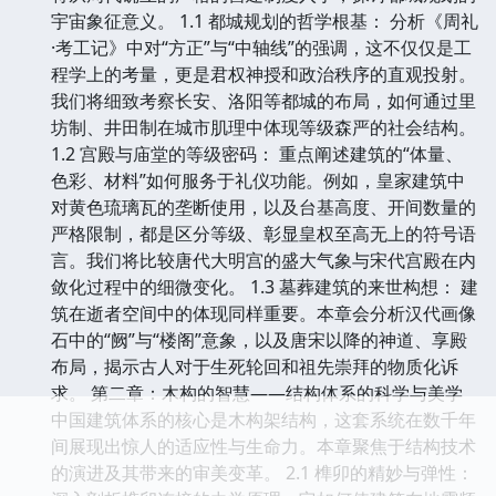
宇宙象征意义。 1.1 都城规划的哲学根基： 分析《周礼
·考工记》中对“方正”与“中轴线”的强调，这不仅仅是工
程学上的考量，更是君权神授和政治秩序的直观投射。
我们将细致考察长安、洛阳等都城的布局，如何通过里
坊制、井田制在城市肌理中体现等级森严的社会结构。
1.2 宫殿与庙堂的等级密码： 重点阐述建筑的“体量、
色彩、材料”如何服务于礼仪功能。例如，皇家建筑中
对黄色琉璃瓦的垄断使用，以及台基高度、开间数量的
严格限制，都是区分等级、彰显皇权至高无上的符号语
言。我们将比较唐代大明宫的盛大气象与宋代宫殿在内
敛化过程中的细微变化。 1.3 墓葬建筑的来世构想： 建
筑在逝者空间中的体现同样重要。本章会分析汉代画像
石中的“阙”与“楼阁”意象，以及唐宋以降的神道、享殿
布局，揭示古人对于生死轮回和祖先崇拜的物质化诉
求。 第二章：木构的智慧——结构体系的科学与美学
中国建筑体系的核心是木构架结构，这套系统在数千年
间展现出惊人的适应性与生命力。本章聚焦于结构技术
的演进及其带来的审美变革。 2.1 榫卯的精妙与弹性：