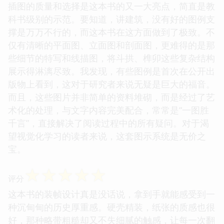
插图的质量和选择是这本书的又一大亮点，简直是教
科书级别的示范。要知道，讲建筑，没有好的图例支
撑是万万不行的，而这本书在这方面做到了极致。不
仅有清晰的平面图、立面图和剖面图，更难得的是那
些细节的特写和线描图，将斗拱、榫卯这些复杂结构
展示得淋漓尽致。我发现，有些图例是首次在公开出
版物上看到，这对于研究者来说无疑是巨大的福音。
而且，这些图片并非简单的资料堆砌，而是经过了艺
术化的处理，与文字内容完美配合，常常是“一图胜
千言”，直接解决了阅读过程中的所有疑问。对于渴
望视觉化学习的读者来说，这套图示系统是无价之
宝。
☆
☆
☆
☆
☆
评分
这本书的装帧设计真是没话说，拿到手就能感受到一
种沉甸甸的历史厚重感。硬壳精装，纸张的质感也很
好，那种略带粗糙却又不失细腻的触感，让每一次翻