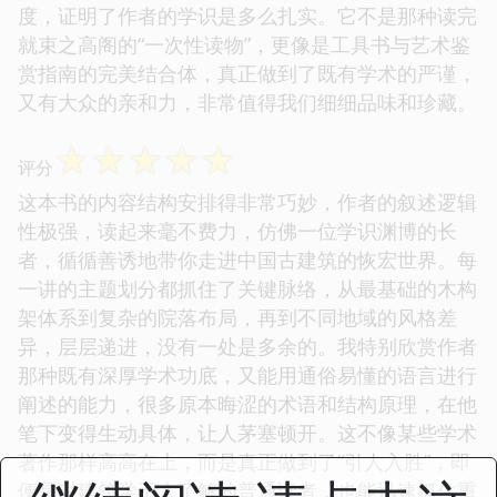
度，证明了作者的学识是多么扎实。它不是那种读完
就束之高阁的“一次性读物”，更像是工具书与艺术鉴
赏指南的完美结合体，真正做到了既有学术的严谨，
又有大众的亲和力，非常值得我们细细品味和珍藏。
☆
☆
☆
☆
☆
评分
这本书的内容结构安排得非常巧妙，作者的叙述逻辑
性极强，读起来毫不费力，仿佛一位学识渊博的长
者，循循善诱地带你走进中国古建筑的恢宏世界。每
一讲的主题划分都抓住了关键脉络，从最基础的木构
架体系到复杂的院落布局，再到不同地域的风格差
异，层层递进，没有一处是多余的。我特别欣赏作者
那种既有深厚学术功底，又能用通俗易懂的语言进行
阐述的能力，很多原本晦涩的术语和结构原理，在他
笔下变得生动具体，让人茅塞顿开。这不像某些学术
著作那样高高在上，而是真正做到了“引人入胜”，即
便是对建筑学不太了解的普通读者，也能迅速抓住重