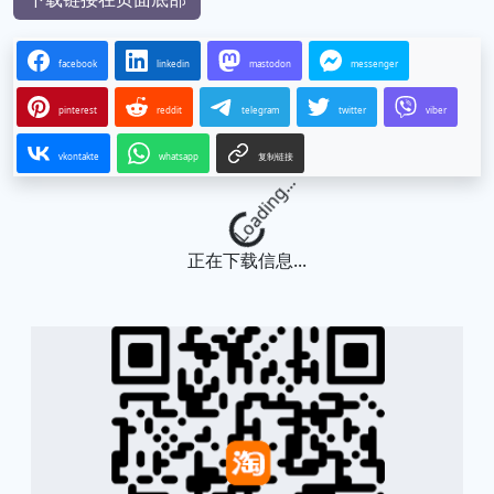
facebook
linkedin
mastodon
messenger
pinterest
reddit
telegram
twitter
viber
vkontakte
whatsapp
复制链接
Loading...
正在下载信息...