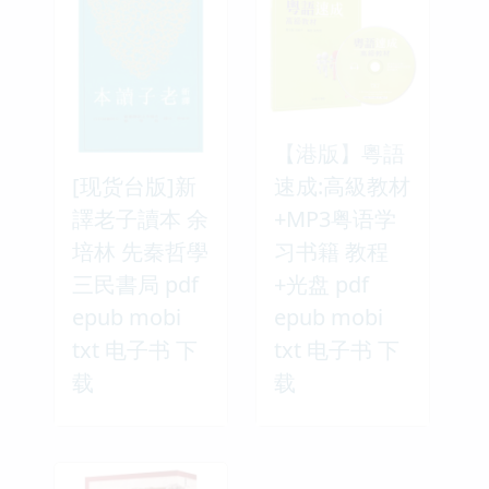
【港版】粵語
[现货台版]新
速成:高級教材
譯老子讀本 余
+MP3粤语学
培林 先秦哲學
习书籍 教程
三民書局 pdf
+光盘 pdf
epub mobi
epub mobi
txt 电子书 下
txt 电子书 下
载
载