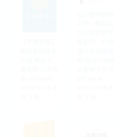
設計咖啡館開
店學：餐飲設
計師與第壹營
【中商原版】
運顧問，14堂
新译孝经读本
課打造永續經
台版 赖炎元、
營 商业行销港
黄俊郎 三民书
台繁体中文书
局 pdf epub
pdf epub
mobi txt 电子
mobi txt 电子
书 下载
书 下载