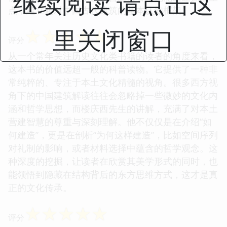
继续阅读 请点击这
点，建立起对中国古代建筑的基本认知框架。
里关闭窗口
☆
☆
☆
☆
☆
评分
从一个常年关注历史文化类书籍的读者的角度来看，
这本书的价值远超一般的科普读物。它提供了一种非
常纯粹的、专注于本土文化精髓的视角。很多西方视
角下的中国建筑解读往往会忽略掉一些微妙的文化内
涵和哲学思想，而楼庆西先生的讲解，充满了对本土
营建智慧的尊重与深刻理解。他不仅仅是在介绍“如
何建造”，更是在剖析“为何这样建造”，比如空间序列
对礼制的影响，或者材料选择中蕴含的哲学观念。这
种深度的挖掘，让读者在欣赏其美学形式的同时，也
能领悟到隐藏在结构背后的东方思维方式，这才是真
正的文化传承。
☆
☆
☆
☆
☆
评分