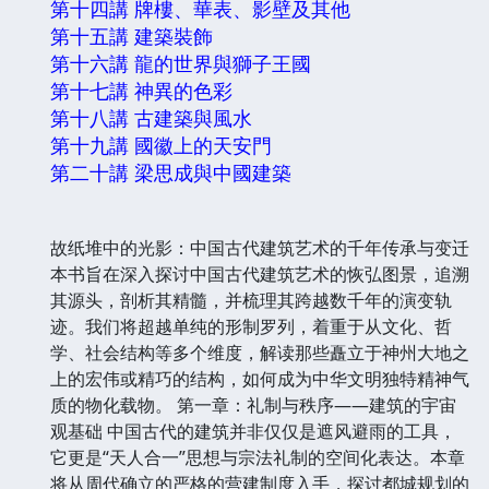
第十四講 牌樓、華表、影壁及其他
第十五講 建築裝飾
第十六講 龍的世界與獅子王國
第十七講 神異的色彩
第十八講 古建築與風水
第十九講 國徽上的天安門
第二十講 梁思成與中國建築
故纸堆中的光影：中国古代建筑艺术的千年传承与变迁
本书旨在深入探讨中国古代建筑艺术的恢弘图景，追溯
其源头，剖析其精髓，并梳理其跨越数千年的演变轨
迹。我们将超越单纯的形制罗列，着重于从文化、哲
学、社会结构等多个维度，解读那些矗立于神州大地之
上的宏伟或精巧的结构，如何成为中华文明独特精神气
质的物化载物。 第一章：礼制与秩序——建筑的宇宙
观基础 中国古代的建筑并非仅仅是遮风避雨的工具，
它更是“天人合一”思想与宗法礼制的空间化表达。本章
将从周代确立的严格的营建制度入手，探讨都城规划的