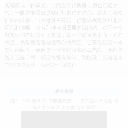
阅都变成一种享受。封面设计很典雅，用色沉稳大
气，一眼就能看出是精心打磨过的作品。我尤其喜欢
插图的排版，虽然是讲古建筑，但整体视觉效果非常
现代和清晰，没有那种老旧图册的沉闷感。对于一个
对实体书有执念的人来说，这本书简直是桌面上的艺
术品，光是摆着看都觉得心满意足。它不仅仅是一本
知识的载体，更像是一件值得收藏的工艺品，无论是
送人还是自用，都显得很有品味。我敢说，光是这本
书的物理呈现，就已经值回票价了。
相关视频
[第1～8课/全16课] 中国建筑史——史前至两宋辽金 清
华大学公开课 王贵祥 吕舟 贾珺