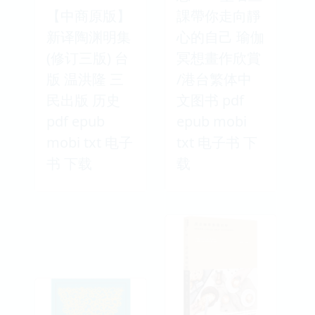
【中商原版】
課帶你走向靜
新译陶渊明集
心的自己 瑜伽
(修订三版) 台
冥想畫作欣賞
版 温洪隆 三
/港台繁体中
民出版 历史
文图书 pdf
pdf epub
epub mobi
mobi txt 电子
txt 电子书 下
书 下载
载