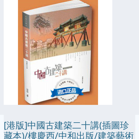
[港版]中國古建築二十講(插圖珍
藏本)/樓慶西/中和出版/建築藝術