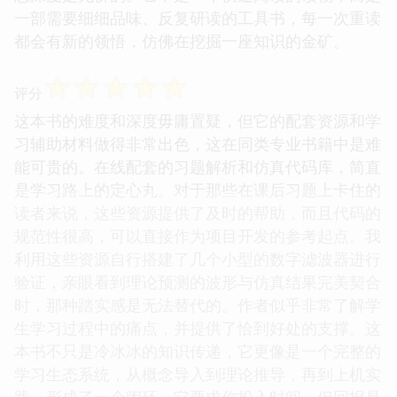
一部需要细细品味、反复研读的工具书，每一次重读
都会有新的领悟，仿佛在挖掘一座知识的金矿。
☆
☆
☆
☆
☆
评分
这本书的难度和深度毋庸置疑，但它的配套资源和学
习辅助材料做得非常出色，这在同类专业书籍中是难
能可贵的。在线配套的习题解析和仿真代码库，简直
是学习路上的定心丸。对于那些在课后习题上卡住的
读者来说，这些资源提供了及时的帮助，而且代码的
规范性很高，可以直接作为项目开发的参考起点。我
利用这些资源自行搭建了几个小型的数字滤波器进行
验证，亲眼看到理论预测的波形与仿真结果完美契合
时，那种踏实感是无法替代的。作者似乎非常了解学
生学习过程中的痛点，并提供了恰到好处的支撑。这
本书不只是冷冰冰的知识传递，它更像是一个完整的
学习生态系统，从概念导入到理论推导，再到上机实
践，形成了一个闭环。它要求你投入时间，但回报是