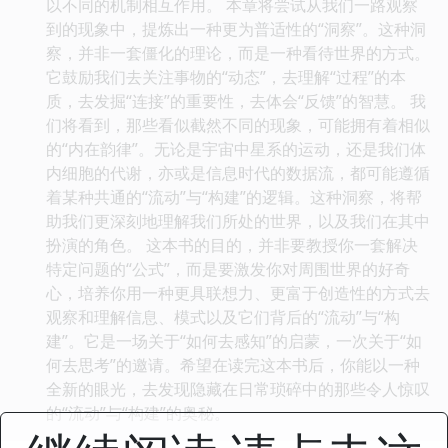
以不同的机制相互作用。 本章将尝试从我们一路观察
到的现象中，提炼出一种更为普适性的“洞察”。这种洞
察，并非一套僵化的理论，而是一种看待世界的方式。
它鼓励我们去关注事物的“动态”，去理解“过程”的本
质，去发掘“连接”的重要性，去体会“反馈”的智慧。 我
们将看到，那些看似截然不同的现象，可能拥有着相似
的“内在韵律”。无论是宇宙中星系的运动，还是我们体
内细胞的代谢，亦或是信息时代的数据流，都可能遵循
着某种共通的“流动”与“构建”的逻辑。这种洞察，将帮
助我们更深刻地理解我们所处的世界，以及我们在其中
扮演的角色。 这本书的目的，并非要教授你一套解决
特定问题的“公式”，而是要激发你对周围世界的好奇
心，培养你用一种更具联想力、更富于创造性的方式去
观察和理解信息、模式以及它们背后的“流动”与“构
建”。它是一场关于“如何去感知”的启蒙，一次关于“如
何去思考”的邀请。希望在读完这本书后，你能以一种
全新的眼光，去发现隐藏在日常琐碎中的那些令人惊叹
的“流动”与“构建”的奥秘。