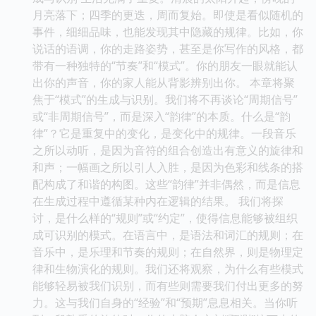
月亮落下；四季的更迭，周而复始。即使是看似随机的
事件，细细品味，也能发现其中隐藏的规律。比如，你
说话的语调，你的走路姿势，甚至是你写作的风格，都
带有一种独特的“节奏”和“模式”。你的朋友一眼就能认
出你的声音，你的家人能从背影辨别出你。 本章将聚
焦于“模式”的生成与识别。我们将不再谈论“周期信号”
或“非周期信号”，而是深入“韵律”的本质。什么是“韵
律”？它是重复中的变化，是变化中的规律。一段音乐
之所以动听，是因为音符的组合创造出有意义的旋律和
和声；一幅画之所以引人入胜，是因为色彩和线条的搭
配构成了和谐的构图。这些“韵律”并非偶然，而是信息
在生成过程中遵循某种内在逻辑的结果。 我们将探
讨，是什么样的“规则”或“约定”，使得信息能够被组织
成可识别的模式。在语言中，是语法和词汇的规则；在
音乐中，是乐理和节奏的规则；在自然界，则是物理定
律和生物演化的规则。我们还将观察，为什么有些模式
能够轻易被我们识别，而有些则需要我们付出更多的努
力。这与我们自身的“经验”和“预期”息息相关。当你听