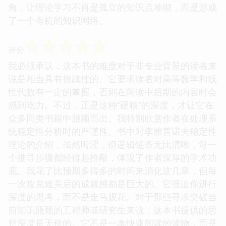
角，让理论学习不再是孤立的知识点堆砌，而是形成
了一个有机的知识网络。
☆
☆
☆
☆
☆
评分
我必须承认，这本书的难度对于非专业背景的读者来
说是相当具有挑战性的。它要求读者对高等数学和线
性代数有一定的掌握，否则在阅读中后期的内容时会
感到吃力。不过，正是这种“硬核”的深度，才让它在
众多同类书籍中脱颖而出。我特别欣赏作者在处理系
统稳定性分析时的严谨性。书中对李雅普诺夫稳定性
理论的介绍，虽然晦涩，但逻辑链条无比清晰，每一
个推导步骤都经得起推敲，体现了作者深厚的学术功
底。我花了比预期多得多的时间来消化这几章，但每
一次攻克难关后的成就感都是巨大的。它强迫你进行
深度的思考，而不是走马观花。对于那些寻求突破当
前知识瓶颈的工程师或研究生来说，这本书提供的思
想深度是无价的。它不是一本快速阅读的读物，而是