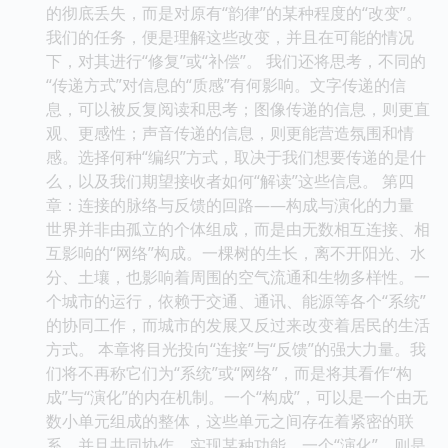
的彻底丢失，而是对原有“韵律”的某种程度的“改变”。
我们的任务，便是理解这些改变，并且在可能的情况
下，对其进行“修复”或“补偿”。 我们还将思考，不同的
“传递方式”对信息的“质感”有何影响。文字传递的信
息，可以被反复阅读和思考；图像传递的信息，则更直
观、更感性；声音传递的信息，则更能营造氛围和情
感。选择何种“编织”方式，取决于我们想要传递的是什
么，以及我们期望接收者如何“解读”这些信息。 第四
章：连接的脉络与反馈的回路——构成与演化的力量
世界并非由孤立的个体组成，而是由无数相互连接、相
互影响的“网络”构成。一棵树的生长，离不开阳光、水
分、土壤，也影响着周围的空气流通和生物多样性。一
个城市的运行，依赖于交通、通讯、能源等各个“系统”
的协同工作，而城市的发展又反过来改变着居民的生活
方式。 本章将目光投向“连接”与“反馈”的强大力量。我
们将不再称它们为“系统”或“网络”，而是将其看作“构
成”与“演化”的内在机制。一个“构成”，可以是一个由无
数小单元组成的整体，这些单元之间存在着紧密的联
系，并且共同协作，实现某种功能。一个“演化”，则是