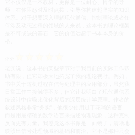
它不仅仅是一本教材，更像是一位耐心、博学的导
师，在你困惑时及时点拨，引导你构建起坚实的知识
体系。对于想要深入理解现代通信、控制理论或者任
何涉及动态过程的领域的人来说，这本书的理论框架
是不可或缺的基石，它的价值远超于书本本身的价
格。
☆
☆
☆
☆
☆
评分
老实说，这本书的某些章节对于我目前的实际工作帮
助有限，但它却极大地拓宽了我的理论视野。例如，
书中关于随机过程在信号处理中的应用部分，虽然我
日常工作中接触得不多，但它让我明白了现代通信系
统设计中信噪比优化背后的深层统计学原理。作者的
叙述风格非常“务实”，他很少使用过于花哨的语言，
而是用最精确的数学语言来描述物理现象，这种克制
反而更有力量。我感觉这本书像是一面镜子，清晰地
映照出信号处理领域的基础和前沿。它不是那种只会