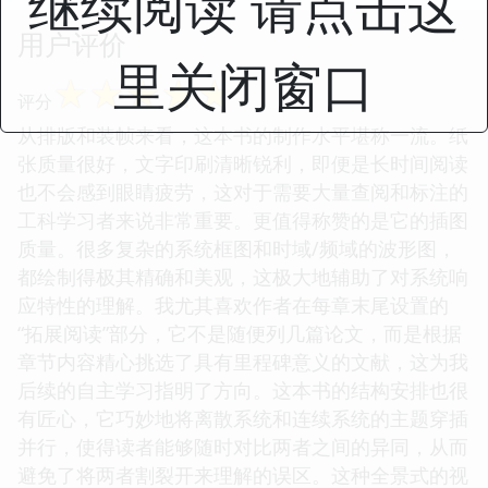
继续阅读 请点击这
用户评价
里关闭窗口
☆
☆
☆
☆
☆
评分
从排版和装帧来看，这本书的制作水平堪称一流。纸
张质量很好，文字印刷清晰锐利，即便是长时间阅读
也不会感到眼睛疲劳，这对于需要大量查阅和标注的
工科学习者来说非常重要。更值得称赞的是它的插图
质量。很多复杂的系统框图和时域/频域的波形图，
都绘制得极其精确和美观，这极大地辅助了对系统响
应特性的理解。我尤其喜欢作者在每章末尾设置的
“拓展阅读”部分，它不是随便列几篇论文，而是根据
章节内容精心挑选了具有里程碑意义的文献，这为我
后续的自主学习指明了方向。这本书的结构安排也很
有匠心，它巧妙地将离散系统和连续系统的主题穿插
并行，使得读者能够随时对比两者之间的异同，从而
避免了将两者割裂开来理解的误区。这种全景式的视