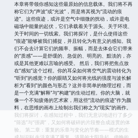
本章将带领你感知这些最原始的信息载体。我们将不再
称它们为“声波”或“光波”，而是将其视为“流动的痕
迹”。这些痕迹，或许是空气中细微的扰动，或许是电
磁场中能量的起伏，它们承载着关于源头、关于环境、
关于时间的一切线索。我们将探讨，是什么使得这些
“痕迹”能够被我们捕捉，并且转化为有意义的感知。我
们不会去计算它们的频率、振幅，而是去体会它们带来
的“质感”——是舒缓的、急促的、明亮的、黯淡的，亦
或是其他更难以言喻的感受。 然后，我们将把焦点放
在“感知”这个过程。你的耳朵如何将空气的震动转化为
“听到”的感觉？你的眼睛又如何将光线的强度与波长解
析为“看到”的颜色与形态？这并非简单的物理过程，而
是一个充满“解释”与“构建”的生动过程。你的大脑，就
像一个不知疲倦的艺术家，用这些“流动的痕迹”作为颜
料，在思维的画布上绘制出我们称之为“现实”的画作。
我们将探讨，在感知过程中，我们无意识地进行了多少
“筛选”与“强调”，又如何将破碎的片段整合成连贯的体
验。 第二章：重复的乐章与变化的节奏——模式的生
成与识别 生活充满了重复。清晨的太阳升起，傍晚的