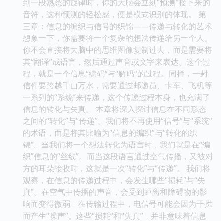
到一段熟悉的旋律时，你的大脑会立刻“预测”接下来的
音符，这种预测的轻松感，便是模式识别的体现。 第
三章：信息的编织与信号的织锦——传递与转化的艺术
想象一下，你需要将一个复杂的想法传递给另一个人。
你不会直接将大脑中的思维图像复制过去，而是需要将
其“翻译”成语言，然后通过声音或文字来表达。这个过
程，就是一个信息“编码”与“解码”的过程。同样，一封
信件要跨越千山万水，需要通过邮递员、卡车、飞机等
一系列的“系统”来传递，这个传递过程本身，也充满了
信息的转化与失真。 本章将深入探讨信息在不同形态
之间的“转化”与“传递”。我们将不再使用“信号”与“系统”
的术语，而是将其比喻为“信息的编织”与“转化的织
锦”。当我们将一个想法转化为语言时，我们就是在“编
织”信息的“丝线”。而当这段语言通过空气传播，又被对
方的耳朵接收时，这就是一次“转化”与“传递”。 我们将
观察，在信息的传递过程中，会发生哪些“损耗”与“失
真”。在空气中传播的声音，会受到距离和障碍物的影
响而变得微弱；在传输过程中，电信号可能会因为干扰
而产生“噪声”。这些“损耗”和“失真”，并非意味着信息