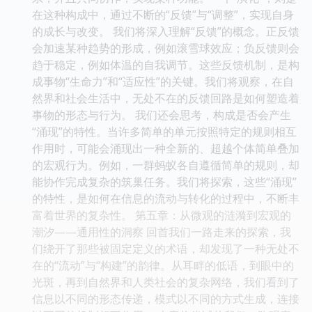
在这种构成中，通过不断的“反馈”与“调整”，实现自身
的成长与改变。 我们将深入理解“反馈”的概念。正反馈
会加速某种趋势的形成，例如滚雪球效应；负反馈则会
趋于稳定，例如体温的自我调节。这些反馈机制，是构
成事物“生命力”和“适应性”的关键。我们将观察，在自
然界和社会生活中，无处不在的反馈回路是如何塑造着
事物的形态与行为。 我们还会思考，构成是否会产生
“涌现”的特性。当许多简单的单元按照特定的规则相互
作用时，可能会涌现出一种全新的、超越个体简单叠加
的宏观行为。例如，一群蚂蚁各自遵循简单的规则，却
能协作完成复杂的筑巢任务。我们将探索，这些“涌现”
的特性，是如何在信息的流动与转化的过程中，不断丰
富着世界的复杂性。 第五章：从微观的涟漪到宏观的
潮汐——通用性的洞察 回首我们一路走来的探索，我
们绕开了那些被固定定义的术语，却发现了一种无处不
在的“流动”与“构建”的韵律。从耳畔的低语，到眼中的
光斑，再到自然界和人类社会的复杂网络，我们看到了
信息以不同的形态传递，模式以不同的方式生成，连接