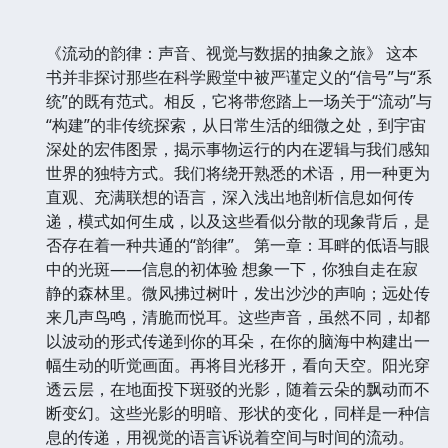
《流动的韵律：声音、视觉与数据的抽象之旅》 这本
书并非探讨那些在科学殿堂中被严谨定义的“信号”与“系
统”的既有范式。相反，它将带您踏上一场关于“流动”与
“构建”的非传统探索，从日常生活的细微之处，到宇宙
深处的宏伟图景，揭示事物运行的内在逻辑与我们感知
世界的独特方式。我们将绕开熟悉的术语，用一种更为
直观、充满联想的语言，深入浅出地剖析信息如何传
递，模式如何生成，以及这些看似分散的现象背后，是
否存在着一种共通的“韵律”。 第一章：耳畔的低语与眼
中的光斑——信息的初体验 想象一下，你独自走在寂
静的森林里。微风拂过树叶，发出沙沙的声响；远处传
来几声鸟鸣，清脆而悦耳。这些声音，虽然不同，却都
以波动的形式传递到你的耳朵，在你的脑海中构建出一
幅生动的听觉画面。再将目光移开，看向天空。阳光穿
透云层，在地面投下斑驳的光影，随着云朵的飘动而不
断变幻。这些光影的明暗、形状的变化，同样是一种信
息的传递，用视觉的语言诉说着空间与时间的流动。