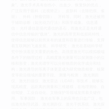
象”。激光手术具有创伤小、出血少、恢复快的优点，
广泛应用于眼科（近视矫正）、皮肤科（去除疤痕、雀
斑）、外科（肿瘤切除）、牙科等。同时，激光还被用
于辅助诊断（如光动力疗法）和医学成像。 信息通
信： 光纤通信是现代通信的基石，而激光正是光纤通
信中信息传输的“载体”。激光的高带宽和低损耗特性，
使得信息能够以前所未有的速度和容量进行传输，支撑
着互联网的飞速发展。 科学研究： 激光在基础科学研
究中扮演着至关重要的角色。高强度激光可以模拟极端
条件下的物理过程；高精度激光测量可以探测微小的位
移和形变；激光光谱学可以分析物质的化学成分和结
构；激光诱导的等离子体更是成为研究物质相变、核聚
变等前沿领域的重要手段。 测量与检测： 激光测距
仪、激光扫描仪、激光雷达（LiDAR）等技术，能够实
现高精度、远距离的测量和三维建模，在地理测绘、自
动驾驶、工业自动化、文物保护等领域发挥着关键作
用。 军事国防： 激光在军事上的应用也日益广泛，包
括激光制导武器、激光测距仪、激光干扰系统、激光探