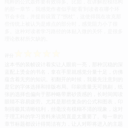
纯粹的公式轰炸要有效得多。比如，在讲解腔模结构
的那一章节，我感觉作者似乎能‘看’到读者在哪个环
节会卡住，并提前设置了“拐杖”，这使得我在攻克那
些传统上被认为是难点的部分时，感觉阻力小了很
多。这种对读者学习路径的体贴入微的关怀，是很多
理论教材所欠缺的。
☆
☆
☆
☆
☆
评分
这本书的装帧设计着实让人眼前一亮，那种沉稳的深
蓝配上烫金的书名，拿在手里就感觉分量十足，仿佛
蕴含着无穷的知识。初翻开的时候，我最先注意到的
是它的字体选择和排版布局。印刷质量无可挑剔，纸
张的选择也偏向于那种略带磨砂质感的，长时间阅读
眼睛不容易疲劳。尤其是那些复杂的公式和图表，印
制得极其清晰锐利，丝毫没有模糊不清的现象，这对
于理工科的学习资料来说简直是太重要了。每一章的
章节标题都设计得简洁有力，让人对即将进入的主题