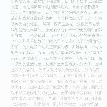
子内部的电子围绕原子核运动，它们并非处于任意能量
状态，而是遵循量子化的能级规则。当原子吸收能量
时，其内部的电子会跃迁到更高能级的激发态；当电子
从高能级跃迁回低能级时，就会释放出光子，这一过程
被称为自发辐射。 然而，要产生激光，仅仅依靠自发
辐射是远远不够的。激光的核心在于一种更为特殊的辐
射方式——受激辐射。当一个处于激发态的原子遇到一
个与其能量差恰好匹配的光子时，这个光子会“激发”该
原子，使其电子立刻跃迁回低能级，并释放出一个与入
射光子在频率、方向、相位和偏振都完全相同的“孪生”
光子。这意味着，一旦存在一个光子，它就有可能引发
一系列的受激辐射，从而产生大量同质化的光子，这就
是激光的雏形。 为了实现持续的受激辐射，我们需要
创造一种“粒子数反转”的态，即在某个能级上，处于高
能级的原子数量要多于处于低能级的原子数量。在自然
状态下，低能级上的原子数量总是多于高能级，因此难
以形成受激辐射的链式反应。要实现粒子数反转，我们
需要引入“泵浦”机制。泵浦可以是光学泵浦（利用其他
光源激发）、电学泵浦（通过电场激发）或化学泵浦