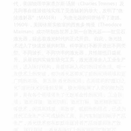
代，美国物理学家查尔斯·汤斯（Charles Townes）及
其同事在微波领域实现了受激辐射的放大，发明了“微
波激射器”（MASER），为激光器的问世铺平了道路。
1960年，美国休斯实验室的西奥多·梅曼（Theodore
Maiman）成功研制出世界上第一台激光器——红宝石
激光器，标志着激光时代的正式开启。 自此，激光技
术进入了快速发展的时期。科学家们不断开发出不同类
型、不同波长、不同功率的激光器，其性能也日益提
升。从最初的实验室研究工具，激光逐渐走入工业生产
线，进入医疗机构，并最终融入我们的日常生活。每一
次技术上的突破，都为激光器带来了新的应用领域和更
广阔的市场。 第五章 激光的应用：点亮世界的“魔幻之
光” 激光技术的蓬勃发展，极大地拓展了人类的能力边
界，并在各个领域催生了无数革命性的应用： 工业领
域： 激光焊接、激光切割、激光打标、激光精密加工
等技术，因其高精度、高效率、低损伤的特点，已成为
现代工业生产不可或缺的工具。从汽车制造到电子产品
生产，激光技术都在默默地提升着产品质量和生产效
率。 医疗领域： 激光在医疗上的应用可谓“包罗万