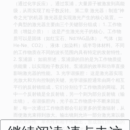
（通过化学反应）。通过泵浦，大量原子被激发到高能
级，从而实现了粒子数反转。 第二章 激光器：制造“神
奇之光”的机器 激光器是实现激光产生的核心装置。一
个典型的激光器主要由三个关键部分组成： 1. 工作物
质（增益介质）： 这是产生激光光子的核心。工作物
质可以是固体（如红宝石、Nd:YAG晶体）、气体（如
He-Ne、CO2）、液体（如染料）或半导体材料。不同
的工作物质在不同的波长范围内具有特定的发射特性。
2. 泵浦源： 如前所述，泵浦源的目的是为工作物质提
供能量，以实现粒子数反转。泵浦源的效率和功率直接
影响激光器的性能。 3. 光学谐振腔： 这是激光器实现
光放大和方向控制的关键。光学谐振腔通常由两个相互
平行的反射镜组成，它们分别位于工作物质的两端。其
中一个反射镜是全反射镜，另一个则为部分反射镜（输
出镜）。在谐振腔内，光子在工作物质中不断来回反
射，每一次通过工作物质都会引起更多的受激辐射，从
而使激光束得到放大。输出镜则允许一部分激光束以极
高的方向性、单色性和相干性输出，形成我们所熟知的
激光。 根据工作物质的不同，激光器可以分为多种类