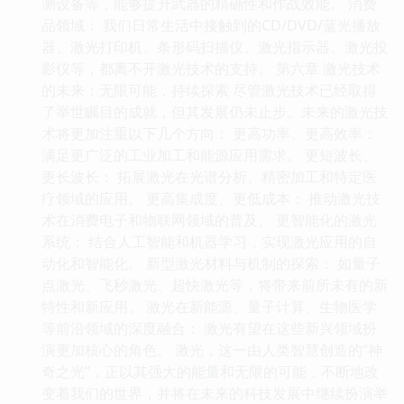
测设备等，能够提升武器的精确性和作战效能。 消费
品领域： 我们日常生活中接触到的CD/DVD/蓝光播放
器、激光打印机、条形码扫描仪、激光指示器、激光投
影仪等，都离不开激光技术的支持。 第六章 激光技术
的未来：无限可能，持续探索 尽管激光技术已经取得
了举世瞩目的成就，但其发展仍未止步。未来的激光技
术将更加注重以下几个方向： 更高功率、更高效率：
满足更广泛的工业加工和能源应用需求。 更短波长、
更长波长： 拓展激光在光谱分析、精密加工和特定医
疗领域的应用。 更高集成度、更低成本： 推动激光技
术在消费电子和物联网领域的普及。 更智能化的激光
系统： 结合人工智能和机器学习，实现激光应用的自
动化和智能化。 新型激光材料与机制的探索： 如量子
点激光、飞秒激光、超快激光等，将带来前所未有的新
特性和新应用。 激光在新能源、量子计算、生物医学
等前沿领域的深度融合： 激光有望在这些新兴领域扮
演更加核心的角色。 激光，这一由人类智慧创造的“神
奇之光”，正以其强大的能量和无限的可能，不断地改
变着我们的世界，并将在未来的科技发展中继续扮演举