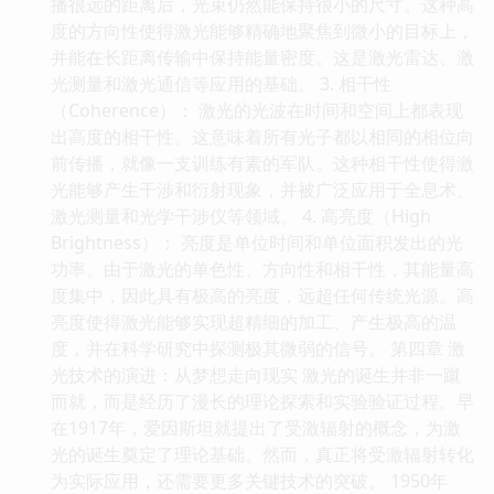
播很远的距离后，光束仍然能保持很小的尺寸。这种高
度的方向性使得激光能够精确地聚焦到微小的目标上，
并能在长距离传输中保持能量密度。这是激光雷达、激
光测量和激光通信等应用的基础。 3. 相干性
（Coherence）： 激光的光波在时间和空间上都表现
出高度的相干性。这意味着所有光子都以相同的相位向
前传播，就像一支训练有素的军队。这种相干性使得激
光能够产生干涉和衍射现象，并被广泛应用于全息术、
激光测量和光学干涉仪等领域。 4. 高亮度（High
Brightness）： 亮度是单位时间和单位面积发出的光
功率。由于激光的单色性、方向性和相干性，其能量高
度集中，因此具有极高的亮度，远超任何传统光源。高
亮度使得激光能够实现超精细的加工、产生极高的温
度，并在科学研究中探测极其微弱的信号。 第四章 激
光技术的演进：从梦想走向现实 激光的诞生并非一蹴
而就，而是经历了漫长的理论探索和实验验证过程。早
在1917年，爱因斯坦就提出了受激辐射的概念，为激
光的诞生奠定了理论基础。然而，真正将受激辐射转化
为实际应用，还需要更多关键技术的突破。 1950年