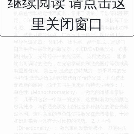
继续阅读 请点击这
型，例如： 气体激光器： 如He-Ne激光器，以其良好
的单色性和稳定性而闻名，常用于测量、干涉等精密应
里关闭窗口
用。CO2激光器则功率强大，适用于切割、焊接等工业
领域。 固体激光器： 如Nd:YAG激光器，具有输出功率
高、波长可调等优点，广泛应用于科研、医疗和工业。
半导体激光器： 体积小、效率高、易于集成，是我们
日常生活中最常见的激光器，如CD/DVD播放器、条形
码扫描仪、光纤通信中的光源等。 染料激光器： 能够
输出可调谐的激光，在光谱学研究和激光医疗等领域具
有重要价值。 第三章 激光的独特魅力：超乎寻常的光
学特性 激光之所以能够取代许多传统光源，并创造出
无数新的应用，源于其与生俱来的独特光学特性： 1.
单色性（Monochromaticity）： 激光的谱线非常狭
窄，几乎只包含一个单一的波长。这意味着激光的颜色
极其纯净，与普通光源发出的包含多种颜色的混合光截
然不同。这种高度的单色性使得激光在光谱测量、干涉
和衍射实验中具有无可比拟的优势。 2. 方向性
（Directionality）： 激光束的发散角极小，即使在传