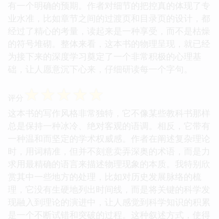
有一个明确的预期。作者对细节的把控真的体现了专
业水准，比如章节之间的过渡页和目录页的设计，都
经过了精心的考量，读起来是一种享受，而不是枯燥
的符号堆砌。整体来看，这本书的物理呈现，就已经
为接下来的深度学习奠定了一个非常积极的心理基
础，让人愿意沉下心来，仔细研读每一个字句。
☆
☆
☆
☆
☆
评分
这本书的写作风格非常独特，它不像某些教科书那样
总是保持一种冰冷、绝对客观的语调。相反，它带有
一种温和而坚定的学术权威感。作者在阐述复杂理论
时，用词精准，但并不刻意卖弄深奥的术语，而是力
求用最精确的语言来描述物理现象的本质。我特别欣
赏其中一些地方的处理，比如对历史发展脉络的梳
理，它没有生硬地列出时间线，而是将关键的科学发
现融入到理论的演进中，让人感觉到科学知识的积累
是一个不断试错和突破的过程。这种叙述方式，使得