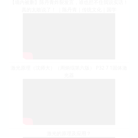
【墙内被删】陈丹青炸裂发言，谁也拦不住我说实话！
真的太敢说了！ ｜陈丹青｜传统文化｜国学
激光原理（沈师大）（周炳琨第六版） P32 7 1固体激
光器
激光的原理及应用？