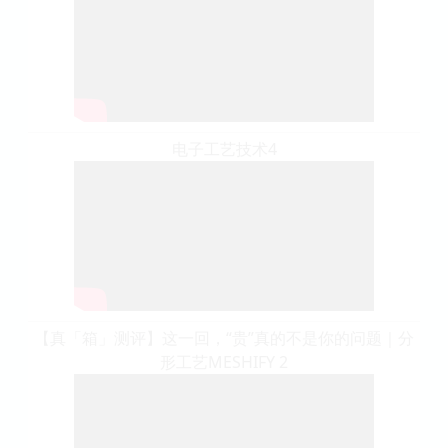
电子工艺技术4
【真「箱」测评】这一回，“贵”真的不是你的问题｜分
形工艺MESHIFY 2