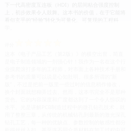
下一代高密度互连板（HDI）的层间粘合强度控制
上，初步效果令人鼓舞。这本书的价值，在于它能将
看似玄乎的“经验”转化为可量化、可复现的工程科
学。
☆
☆
☆
☆
☆
评分
这本《电子产品工艺（第2版）》的横空出世，简直
是电子制造领域的一剂强心针！我作为一名在这个行
业摸爬滚打多年的工程师，对市面上各种技术手册和
参考书的质量可以说是心知肚明。很多所谓的“新
版”，不过是把前一版里一些过时的信息稍作修改，
换个封面就想糊弄过去。然而，这本书完全不是那种
货色。它的内容深度和广度都达到了一个令人惊叹的
水平。光是讲解PCB制造过程中的微孔钻孔技术，就
用了整整三章，从传统的机械钻孔到最新的激光深孔
钻孔工艺，每一种的优缺点、参数控制的敏感性都分
析得丝丝入扣，甚至连不同介质材料在加工过程中可