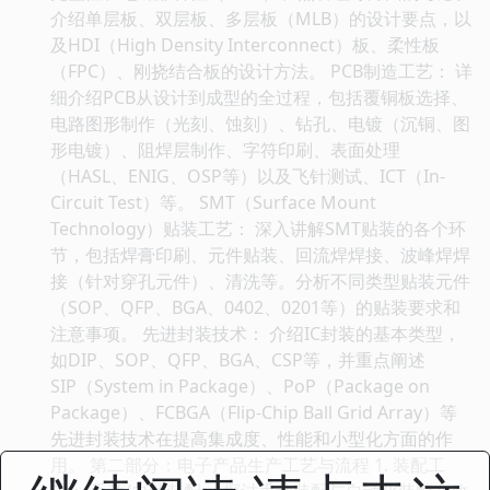
介绍单层板、双层板、多层板（MLB）的设计要点，以
及HDI（High Density Interconnect）板、柔性板
（FPC）、刚挠结合板的设计方法。 PCB制造工艺： 详
细介绍PCB从设计到成型的全过程，包括覆铜板选择、
电路图形制作（光刻、蚀刻）、钻孔、电镀（沉铜、图
形电镀）、阻焊层制作、字符印刷、表面处理
（HASL、ENIG、OSP等）以及飞针测试、ICT（In-
Circuit Test）等。 SMT（Surface Mount
Technology）贴装工艺： 深入讲解SMT贴装的各个环
节，包括焊膏印刷、元件贴装、回流焊焊接、波峰焊焊
接（针对穿孔元件）、清洗等。分析不同类型贴装元件
（SOP、QFP、BGA、0402、0201等）的贴装要求和
注意事项。 先进封装技术： 介绍IC封装的基本类型，
如DIP、SOP、QFP、BGA、CSP等，并重点阐述
SIP（System in Package）、PoP（Package on
Package）、FCBGA（Flip-Chip Ball Grid Array）等
先进封装技术在提高集成度、性能和小型化方面的作
用。 第二部分：电子产品生产工艺与流程 1. 装配工