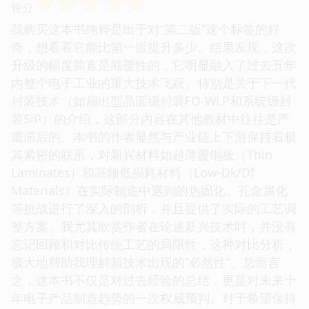
☆
☆
☆
☆
☆
评分
我购买这本书纯粹是出于对“第二版”这个标签的好
奇，想看看它能比第一版提升多少。结果发现，这次
升级的幅度简直是颠覆性的，它明显融入了过去五年
内整个电子工业的重大技术飞跃。特别是关于下一代
封装技术（如扇出型晶圆级封装FO-WLP和系统级封
装SiP）的介绍，这部分内容在其他教材中往往是严
重滞后的。本书的作者显然与产业链上下游保持着极
其紧密的联系，对新兴材料如超薄覆铜板（Thin
Laminates）和高频低损耗材料（Low-Dk/Df
Materials）在实际制造中遇到的热固化、孔金属化
等挑战进行了深入的剖析，并且提供了实际的工艺调
整方案。我尤其欣赏作者在论述新兴技术时，并没有
忘记回顾和对比传统工艺的局限性，这种对比分析，
极大地帮助我理解新技术出现的“必然性”。总而言
之，这本书不仅是对过去经验的总结，更是对未来十
年电子产品制造趋势的一次权威预判。对于希望保持