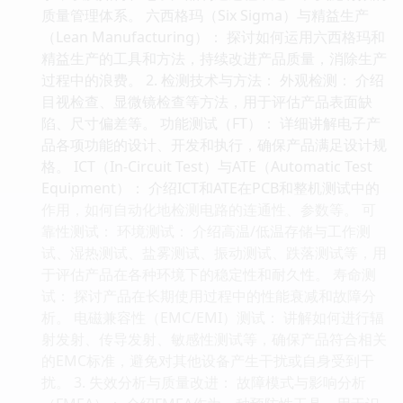
质量管理体系。 六西格玛（Six Sigma）与精益生产
（Lean Manufacturing）： 探讨如何运用六西格玛和
精益生产的工具和方法，持续改进产品质量，消除生产
过程中的浪费。 2. 检测技术与方法： 外观检测： 介绍
目视检查、显微镜检查等方法，用于评估产品表面缺
陷、尺寸偏差等。 功能测试（FT）： 详细讲解电子产
品各项功能的设计、开发和执行，确保产品满足设计规
格。 ICT（In-Circuit Test）与ATE（Automatic Test
Equipment）： 介绍ICT和ATE在PCB和整机测试中的
作用，如何自动化地检测电路的连通性、参数等。 可
靠性测试： 环境测试： 介绍高温/低温存储与工作测
试、湿热测试、盐雾测试、振动测试、跌落测试等，用
于评估产品在各种环境下的稳定性和耐久性。 寿命测
试： 探讨产品在长期使用过程中的性能衰减和故障分
析。 电磁兼容性（EMC/EMI）测试： 讲解如何进行辐
射发射、传导发射、敏感性测试等，确保产品符合相关
的EMC标准，避免对其他设备产生干扰或自身受到干
扰。 3. 失效分析与质量改进： 故障模式与影响分析