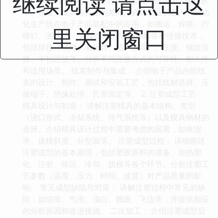
继续阅读 请点击这
艺： 手动/自动装配： 探讨手动装配与自动化装配在效
率、精度、成本等方面的差异。介绍工业机器人、自动
化生产线在电子产品装配中的应用，如搬运、焊接、拧
里关闭窗口
螺钉、测试等。 连接技术： 详细讲解各种连接技术，
包括焊接（锡焊、激光焊、超声波焊）、压接、螺纹连
接、卡扣连接等。分析不同连接方式的可靠性、耐久性
和适用场景。 线束制作与集成： 介绍电子产品内部线
束的设计、制作、测试和安装工艺，包括线材选择、压
接端子、绝缘处理、扎带固定等。 2. 注塑成型工艺：
模具设计与制造： 讲解注塑模具的基本结构、类型
（浇口形式、冷却系统、排气系统等）以及模具钢材的
选择。介绍模具设计过程中需要考虑的因素，如收缩
率、拔模斜度、分型面等。 注塑成型过程： 详细阐述
注塑成型的基本原理，包括塑胶原料的准备、加热塑
化、注射、保压、冷却、脱模等各个环节。分析注塑工
艺参数（温度、压力、时间、速度）对产品质量的影
响。 常见成型缺陷与对策： 讲解注塑过程中常见的缺
陷，如缩痕、气泡、顶白、翘曲、飞边等，并提供相应
的分析原因和改进措施。 二次加工： 介绍注塑成型后