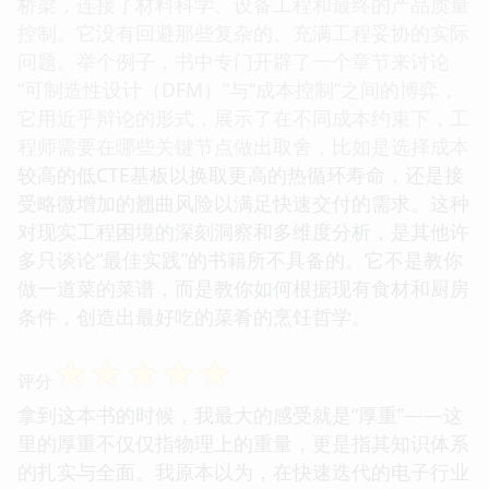
桥梁，连接了材料科学、设备工程和最终的产品质量
控制。它没有回避那些复杂的、充满工程妥协的实际
问题。举个例子，书中专门开辟了一个章节来讨论
“可制造性设计（DFM）”与“成本控制”之间的博弈，
它用近乎辩论的形式，展示了在不同成本约束下，工
程师需要在哪些关键节点做出取舍，比如是选择成本
较高的低CTE基板以换取更高的热循环寿命，还是接
受略微增加的翘曲风险以满足快速交付的需求。这种
对现实工程困境的深刻洞察和多维度分析，是其他许
多只谈论“最佳实践”的书籍所不具备的。它不是教你
做一道菜的菜谱，而是教你如何根据现有食材和厨房
条件，创造出最好吃的菜肴的烹饪哲学。
☆
☆
☆
☆
☆
评分
拿到这本书的时候，我最大的感受就是“厚重”——这
里的厚重不仅仅指物理上的重量，更是指其知识体系
的扎实与全面。我原本以为，在快速迭代的电子行业