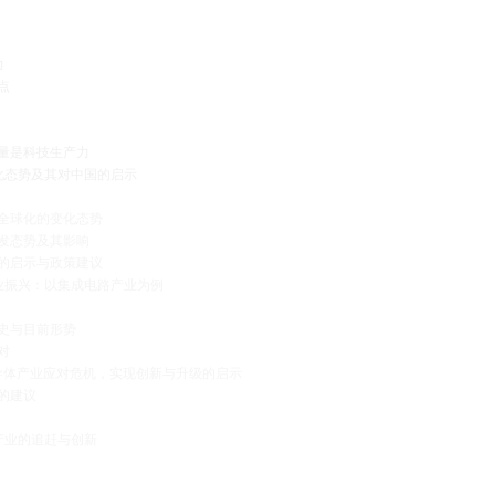
力
点
力量是科技生产力
化态势及其对中国的启示
发全球化的变化态势
研发态势及其影响
国的启示与政策建议
业振兴：以集成电路产业为例
历史与目前形势
对
国半导体产业应对危机，实现创新与升级的启示
机的建议
产业的追赶与创新