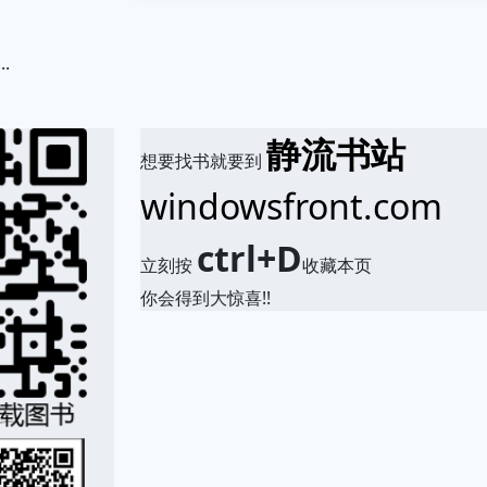
.
静流书站
想要找书就要到
windowsfront.com
ctrl+D
立刻按
收藏本页
你会得到大惊喜!!