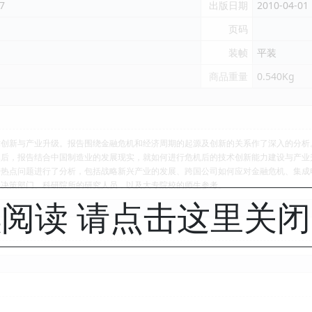
7
出版日期
2010-04-01
页码
装帧
平装
商品重量
0.540Kg
术创新与产业升级。报告围绕金融危机和经济周期的起源及创新的关系作了深入的分析
然后，报告结合中国制造业的发展现实，就如何进行危机后的技术创新能力建设与产业
干热点问题进行了分析，包括战略新兴产业的发展、跨国公司如何应对金融危机、集成
关决策部门、科研院所的研究人员，以及大专院校的师生参考。
阅读 请点击这里关