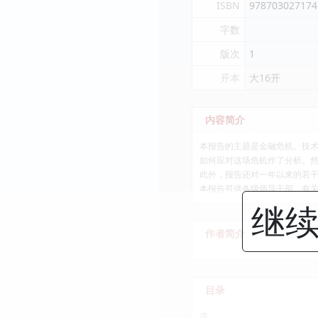
ISBN
978703027174
字数
版次
1
开本
大16开
内容简介
本报告的主题是金融危机、技
如何应对这场危机作了分析。
此外，报告还对一年以来的若
本报告可供各级领导干部、有
继续
作者简介
目录
序