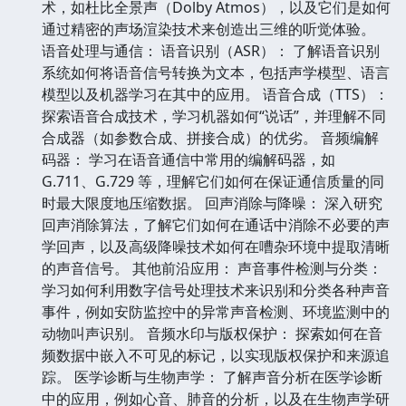
术，如杜比全景声（Dolby Atmos），以及它们是如何
通过精密的声场渲染技术来创造出三维的听觉体验。
语音处理与通信： 语音识别（ASR）： 了解语音识别
系统如何将语音信号转换为文本，包括声学模型、语言
模型以及机器学习在其中的应用。 语音合成（TTS）：
探索语音合成技术，学习机器如何“说话”，并理解不同
合成器（如参数合成、拼接合成）的优劣。 音频编解
码器： 学习在语音通信中常用的编解码器，如
G.711、G.729 等，理解它们如何在保证通信质量的同
时最大限度地压缩数据。 回声消除与降噪： 深入研究
回声消除算法，了解它们如何在通话中消除不必要的声
学回声，以及高级降噪技术如何在嘈杂环境中提取清晰
的声音信号。 其他前沿应用： 声音事件检测与分类：
学习如何利用数字信号处理技术来识别和分类各种声音
事件，例如安防监控中的异常声音检测、环境监测中的
动物叫声识别。 音频水印与版权保护： 探索如何在音
频数据中嵌入不可见的标记，以实现版权保护和来源追
踪。 医学诊断与生物声学： 了解声音分析在医学诊断
中的应用，例如心音、肺音的分析，以及在生物声学研