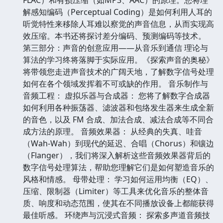
FLAC）和有损压缩（如MP3、AAC）的原理。您将理
解感知编码（Perceptual Coding）是如何利用人耳的
听觉特性来移除人耳难以察觉的声音信息，从而实现高
效压缩。本书还将探讨差分编码、预测编码等技术。
第三部分：声音的创意应用——从音乐到通信 理论与
算法的学习终将落脚于实际应用。《探索声音的奥秘》
将带领您走进声音技术的广阔天地，了解数字信号处理
如何在各个领域发挥着不可或缺的作用。 音乐制作与
音频工程： 虚拟乐器与合成器： 您将了解数字合成器
如何利用各种振荡器、滤波器和包络发生器来生成全新
的音色，以及 FM 合成、加法合成、减法合成等不同合
成方法的原理。 音频效果器： 从经典的失真、哇音
（Wah-Wah）到现代的延迟、合唱（Chorus）和镶边
（Flanger），我们将深入解析这些音频效果器背后的
数字信号处理算法，帮助您理解它们是如何塑造音乐的
风格和情感。 母带处理： 学习如何运用均衡（EQ）、
压缩、限制器（Limiter）等工具来优化音乐的整体音
质、响度和动态范围，使其在不同播放设备上都能获得
最佳听感。 环绕声与沉浸式音频： 探索多声道音频技