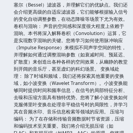
继续阅读 请点击这
塞尔（Bessel）滤波器，并理解它们的优缺点。我们还
会介绍更高级的自适应滤波器，它们能够根据输入信号
里关闭窗口
的变化自动调整参数，在动态降噪等场景下尤为有效。
卷积与混响： 声音的空间感和深度很大程度上依赖于
混响。本书将深入解释卷积（Convolution）运算，它
是实现数字混响的关键。您将学习如何使用脉冲响应
（Impulse Response）来模拟不同声学空间的特性，
并理解如何通过调整混响参数（如衰减时间、预延迟、
扩散度）来创造出各种各样的空间效果，从幽静的教堂
到开阔的音乐厅，甚至虚幻的科幻场景。 变换域处
理： 除了时域和频域，我们还将探索其他重要的变换
域，如小波变换（Wavelet Transform）。小波变换能
够同时提供时间和频率信息，在信号的局部特征分析、
去噪和压缩方面具有独特优势。您将了解小波变换如何
克服傅里叶变换在处理非平稳信号时的局限性，并学习
其在音频水印、音乐信息检索等领域的应用。 压缩与
编码： 为了在存储和传输音频数据时节省资源，压缩
和编码技术至关重要。我们将介绍无损压缩（如