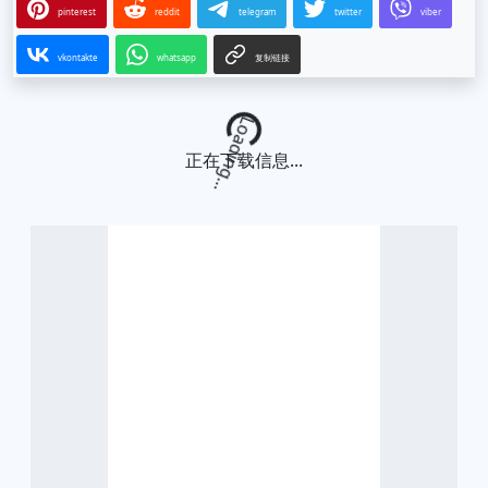
pinterest
reddit
telegram
twitter
viber
vkontakte
whatsapp
复制链接
Loading...
正在下载信息...