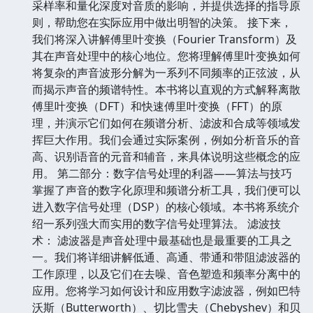
采样率和量化深度对音质的影响，并提供选择的指导原
则，帮助您在实际应用中做出明智的决策。 接下来，
我们将深入讲解傅里叶变换（Fourier Transform）及
其在声音处理中的核心地位。您将理解傅里叶变换如何
将复杂的声音波形分解为一系列不同频率的正弦波，从
而揭示声音的频谱特性。本书将以直观的方式解释离散
傅里叶变换（DFT）和快速傅里叶变换（FFT）的原
理，并演示它们如何在频谱分析、滤波和合成等领域发
挥巨大作用。我们会通过实际案例，例如分析音乐的音
高、识别语音的元音和辅音，来具体说明这些概念的应
用。 第二部分：数字信号处理的利器——算法与技巧
掌握了声音的数字化原理和频谱分析工具，我们便可以
进入数字信号处理（DSP）的核心领域。本书将系统介
绍一系列强大而实用的数字信号处理算法。 滤波技
术： 滤波器是声音处理中最基础也是最重要的工具之
一。我们将详细讲解低通、高通、带通和带阻滤波器的
工作原理，以及它们在去噪、音色塑造和频率分离中的
应用。您将学习如何设计和应用数字滤波器，例如巴特
沃斯（Butterworth）、切比雪夫（Chebyshev）和贝