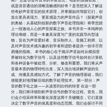
南》 您是否曾对音乐的丰富层次、电影的震撼音效，
或是语音通信的清晰流畅感到好奇？是否想深入了解这
些奇妙声音背后的技术原理，并掌握如何驾驭它们，创
造出更具表现力、更富感染力的声音作品？《探索声音
的奥秘：从基础到创新的数字声音处理指南》将带您踏
上一段激动人心的声音探索之旅。本书并非一本纯粹的
理论堆砌，而是一本兼具深度与广度的实践导向型读
物，旨在为声音爱好者、音乐制作人、音频工程师、以
及对声音技术感兴趣的初学者和进阶者提供一份详尽而
易懂的指南。 本书的核心在于揭示声音如何从模拟世
界被转化为数字信号，以及这些数字信号如何在计算机
和各种设备中被处理、分析、修改和重塑。我们将从声
音最本质的物理特性出发，深入浅出地讲解声波的生
成、传播及其感知方式。了解了声音的物理基础，我们
便能更好地理解后续的数字处理技术。 第一部分：声
音的数字化之旅——从波形到比特的转变 在这一部
分，我们将详细剖析声音信号的数字化过程。首先，我
们会介绍采样率和量化深度这两个关键概念，它们直接
决定了数字声音的保真度和动态范围。我们会探讨不同