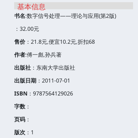
基本信息
书名
:数字信号处理——理论与应用(第2版)
：32.00元
售价
：21.8元,便宜10.2元,折扣68
作者
:傅一彪,孙兵著
出版社
：东南大学出版社
出版日期
：2011-07-01
ISBN
：9787564129026
字数
：
页码
：
版次
：1