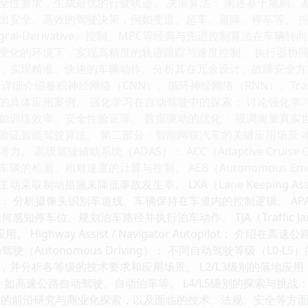
全性要求，生成最优的行驶轨迹。 决策算法： 阐述基于规则、
出安全、高效的驾驶决策，例如变道、超车、避障、停车等。 控
al-Integral-Derivative）控制、MPC等经典与先进控制
变化的环境下，实现高精度的轨迹跟踪与速度控制。 执行器协同
，实现精准、快速的车辆动作。分析其在冗余设计、故障安全方面
详细介绍卷积神经网络（CNN）、循环神经网络（RNN）、Tran
的具体应用案例。 强化学习在自动驾驶中的探索： 讨论强化学
如训练效率、安全性验证等。 数据驱动的优化： 强调海量真实
验证智能驾驶算法。 第二部分：智能网联汽车的关键应用场景 
 高级驾驶辅助系统（ADAS）： ACC（Adaptive Cruise 
检测、相对速度的计算与控制。 AEB（Autonomous Emerg
取制动措施来降低事故发生率。 LKA（Lane Keeping Assis
： 分析摄像头识别车道线、车辆保持在车道内的控制逻辑。 APA（Auto
感知停车位、规划泊车路径并执行泊车动作。 TJA（Traffic Ja
。 Highway Assist / Navigator Autopilot：
Autonomous Driving）： 不同自动驾驶等级（L0-L5）的定
，并分析各等级的技术要求和应用场景。 L2/L3级别的落地应
能，如高速公路自动驾驶、自动泊车等。 L4/L5级别的探索与挑战：
）下的前沿研究与商业化探索，以及面临的技术、法规、安全等方面的挑战