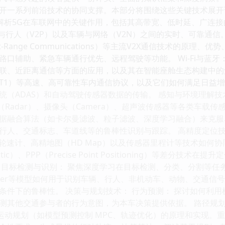
一系列前沿技术的协同支撑。本部分将围绕这些关键技术展开详述。 车
g）： 深入解析5G在车联网中的关键作用，包括其高带宽、低时延、广
行人（V2P）以及车辆与网络（V2N）之间的实时、可靠通信。我们将探
Short-Range Communications）等主流V2X通信技术
辅助、紧急车辆通行优先、远程驾驶等功能。 Wi-Fi与蓝牙： 分析W
联、近距离通信等方面的应用，以及其在智能座舱生态构建中的角色
ASE-T1）等高速、高可靠性车内通信协议，以及它们如何满足日益增长的 ECU
统（ADAS）和自动驾驶传感器数据的传输。 感知与环境理解技
达（Radar）、摄像头（Camera）、超声波传感器等各类车
据融合算法（如卡尔曼滤波、粒子滤波、深度学习融合）来克服
、交通标志、车道线等的鲁棒性识别与跟踪。 高精度定位技术： 深入分
Unit）、轮速计、高精地图（HD Map）以及传感器里程计等技术
inematic）、PPP（Precise Point Positioning）
标检测与识别： 聚焦深度学习在目标检测、分类、分割等任务中的应用，如
nsformer等模型如何用于识别车辆、行人、非机动车、动物、交
条件下的鲁棒性。 决策与规划技术： 行为预测： 探讨如何利
测其他交通参与者的行为意图，为本车决策提供依据。 路径规划
局部运动规划（如模型预测控制 MPC、轨迹优化）的原理和实现