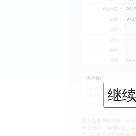
出版日期：
2017
ISBN：
978
印次：
版次：
装帧：
开本：
16开
内容简介
继续
本书内容围绕传输技术发展的历
五种技术，主要从概述、产生
聚焦智能网联汽车：核心
核心技术，详细阐述了其
产品经理以及对智能网联