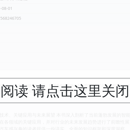
-08-01
7568246705
阅读 请点击这里关
程，研究了光网络技术的发展、应用及传输现场的基础维护。本书主要讲述SDH、MST
背景、关键技术三方面进行描述，合理地设置教学情境和学习型工作任务。
技术、关键应用与未来展望 本书深入剖析了当前蓬勃发展的智
在各领域的关键应用，并对行业的未来发展趋势进行了前瞻性展
汽车感兴趣的读者提供一份详实、全面的知识框架和深度洞察。 