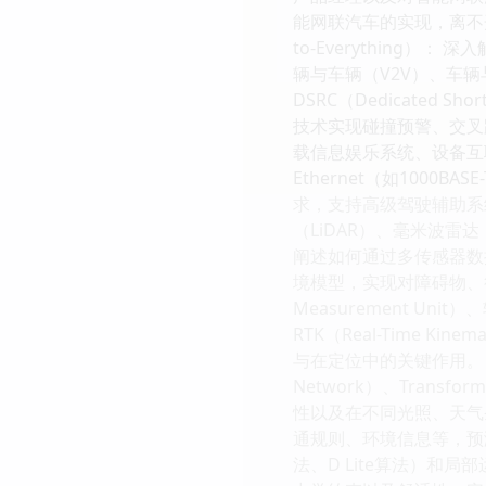
能网联汽车的实现，离不开
to-Everythin
辆与车辆（V2V）、车辆与
DSRC（Dedicated 
技术实现碰撞预警、交叉路口
载信息娱乐系统、设备互
Ethernet（如1000B
求，支持高级驾驶辅助系
（LiDAR）、毫米波雷
阐述如何通过多传感器数
境模型，实现对障碍物、行人
Measurement 
RTK（Real-Time K
与在定位中的关键作用。 目
Network）、Tra
性以及在不同光照、天气
通规则、环境信息等，预
法、D Lite算法）和