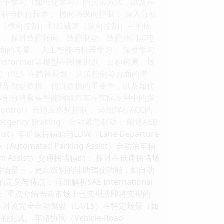
基于学习（如强化学习）的决策方法，以及在
制与执行技术： 横向与纵向控制： 深入分析
算法在车辆转向（横向控制）和加减速（纵向控制）中的应
： 探讨线控转向、线控制动、线控油门等电
的考量。 人工智能与机器学习： 深度学习
sformer等模型在图像识别、目标检测、场
习（RL）在路径规划、决策控制等方面的潜
世界驾驶数据、仿真数据的重要性，以及如何
本部分将聚焦智能网联汽车在实际应用中的多
Control）自适应巡航控制： 详细解析ACC的
ency Braking）自动紧急制动： 阐述AEB
t）车道保持辅助与LDW（Lane Departure
mated Parking Assist）自动泊车辅
m Assist）交通拥堵辅助： 探讨在低速拥堵场
 介绍在高速公路场景下，更高级别的辅助驾驶功能，如自动
义与特点： 详细解析SAE International
用： 重点介绍当前市场上已实现或即将实现的
 讨论完全自动驾驶（L4/L5）在特定场景（如
。 车路协同（Vehicle-Road