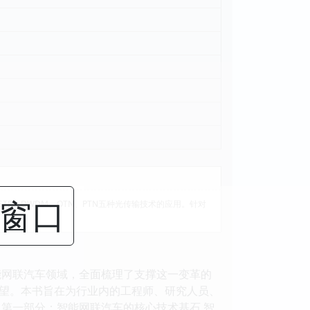
闭窗口
P、DWDM、OTN、PTN五种光传输技术的应用。针对
能网联汽车领域，全面梳理了支撑这一变革的
望。本书旨在为行业内的工程师、研究人员、
第一部分：智能网联汽车的核心技术基石 智