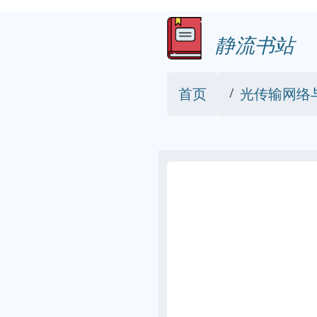
静流书站
首页
光传输网络