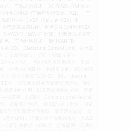
载通信技术： 5G与V2X（Vehicle-
连接的特性如何赋能车辆与基础设施（V2I）、车
讨C-V2X（Cellular-V2X）和
的原理、优势、劣势及发展路线图。重点关注如何利用V2X
i-Fi（如Wi-Fi 6/6E）和蓝牙技术在车
。 车内网络技术： 探讨CAN FD、
（Electronic Control Unit）通信需
术： 传感器融合： 详细介绍激光雷达
载传感器的技术原理、性能特点及适用场景。重点
单一传感器的局限性，构建更全面、精准的环
析GPS/GNSS、IMU（Inertial
如何协同工作，实现厘米级的高精度车辆定位。探讨
等差分技术在提升定位精度中的作用，以及高精地图的构建、更新
CNN（Convolutional Neural
通信号灯、道路障碍物等。讨论算法的实时性、准确
用机器学习和深度学习模型，基于历史轨迹、交
与运动规划： 详细介绍全局路径规划（如A算
。重点分析如何根据当前路况、交通规则、车辆动