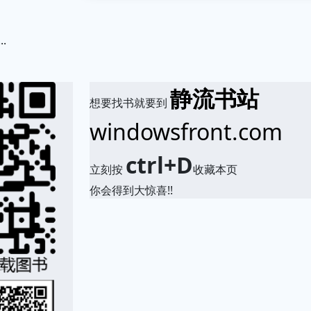
.
静流书站
想要找书就要到
windowsfront.com
ctrl+D
立刻按
收藏本页
你会得到大惊喜!!