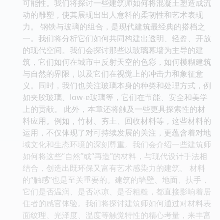
可能性。我们将探讨一些建筑师如何将混凝土塑造成流
动的雕塑，使其展现出出人意料的柔韧性和艺术表现
力。 钢铁与玻璃的组合，是现代建筑最经典的搭档之
一。我们将分析它们如何共同构建出透明、轻盈、开放
的现代空间。我们会探讨那些以玻璃幕墙为主导的建
筑，它们如何在城市中反射天空的色彩，如何模糊建筑
与自然的界限，以及它们在视觉上的冲击力和象征意
义。同时，我们也关注玻璃本身的种类和处理方式，例
如夹胶玻璃、low-e玻璃等，它们在节能、安全和美学
上的贡献。 此外，本章还将触及一些更具探索性的材
料应用。例如，竹材、夯土、回收材料等，这些材料的
运用，不仅体现了对可持续发展的关注，更蕴含着对地
域文化和生态环境的深刻尊重。我们会介绍一些建筑师
如何将这些“自然”或“再造”的材料，与现代设计手法相
结合，创造出既环保又富有艺术感染力的建筑。 材料
的“触感”也是至关重要的。建筑的墙壁、地面、扶手，
它们是否温润、是否冰凉、是否粗糙，都直接影响着居
住者的感官体验。我们将探讨建筑师如何通过对材料表
面纹理、光泽度、温度等触觉特性的精心考量，来丰富