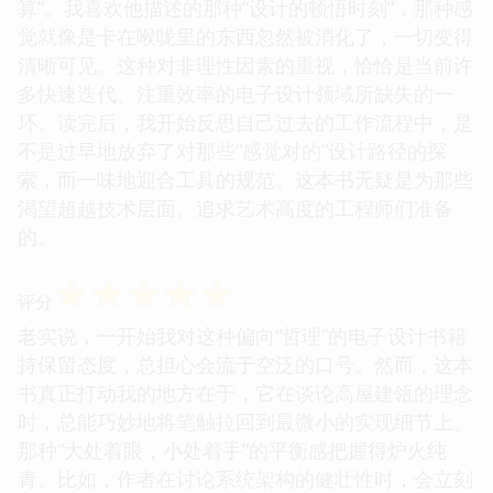
算”。我喜欢他描述的那种“设计的顿悟时刻”，那种感
觉就像是卡在喉咙里的东西忽然被消化了，一切变得
清晰可见。这种对非理性因素的重视，恰恰是当前许
多快速迭代、注重效率的电子设计领域所缺失的一
环。读完后，我开始反思自己过去的工作流程中，是
不是过早地放弃了对那些“感觉对的”设计路径的探
索，而一味地迎合工具的规范。这本书无疑是为那些
渴望超越技术层面、追求艺术高度的工程师们准备
的。
☆
☆
☆
☆
☆
评分
老实说，一开始我对这种偏向“哲理”的电子设计书籍
持保留态度，总担心会流于空泛的口号。然而，这本
书真正打动我的地方在于，它在谈论高屋建瓴的理念
时，总能巧妙地将笔触拉回到最微小的实现细节上。
那种“大处着眼，小处着手”的平衡感把握得炉火纯
青。比如，作者在讨论系统架构的健壮性时，会立刻