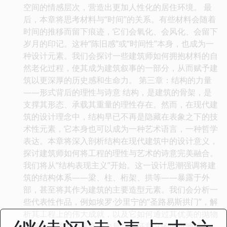
空间的情感层次，营造出更加人性化的居住环境。 最
后，本章将思考材料与“时间”的关系。有些材料会随着
时间的推移而留下痕迹，它们会氧化、会风化、会留下
岁月的印记。这种“陈旧感”或“时间性”本身，也成为一
种设计元素。我们会探讨一些建筑师如何拥抱材料的自
然老化过程，使其成为建筑叙事的一部分，从而赋予建
筑以更深厚的历史感和生命力。 第三章：结构的力量
——形式背后的理性与诗意 结构，是建筑的骨架，是
支撑其形态、承载其重量的理性存在。然而，在现代建
筑的设计理念中，结构早已不再是隐藏在表象之下的技
术性元素，它本身也可以成为一种艺术语言，一种哲学
表达。本章将深入剖析结构在现代建筑中的设计意义，
探讨建筑师如何将工程的理性与艺术的诗意完美融合。
我们将从“结构表现主义”开始。这一设计思潮强调将建
筑的结构体系——梁、柱、桁架、拱等——暴露于外
部，甚至将其作为建筑的主要造型元素。我们会分析一
些代表性作品，例如埃罗·沙里宁的“圣路易斯拱门”，解
析其工程上的伟大成就，以及它如何通过其优美的抛物
线形态，成为一座充满力量与象征意义的城市地标。