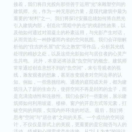
接着，我们将目光投向那些善于运用“光”来雕塑空间的
建筑师。光，作为一种无形的力量，是现代建筑中最为
重要的“材料”之一。我们将探讨安藤忠雄如何将自然光
引入建筑内部，创造出“黑暗中的光”的戏剧性效果，以
及他如何通过对混凝土的朴素运用，与光影产生对话，
从而营造出一种静谧而内省的空间氛围。我们会详细解
析他的“住吉的长屋”或“光之教堂”等作品，分析其光线
处理的精妙之处，以及这些光影如何与居住者的心灵产
生共鸣。 此外，本章还将涉及“负空间”的概念。建筑师
常常通过创造意想不到的“负空间”，来引导观者的视
线，激发观者的想象，甚至改变观者对空间边界的认
知。例如，一些悬挑结构、通透的庭院或天井，都为建
筑注入了新的生命力，使得空间不再是封闭的盒子，而
是充满流动性和连接性。我们会探讨一些案例，展示建
筑师如何利用坡道、楼梯、窗户的开启方式等元素，打
破空间的局限，实现内外环境的对话。 最后，我们将
思考“空间”与“居住者”之间的关系。一个成功的空间设
计，不仅仅是形式上的美观，更重要的是它能否与人的
活动、情感和心理需求产生连接。从“以人为本”的设计