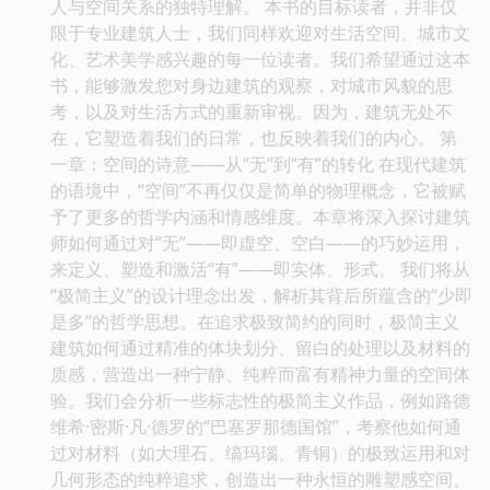
人与空间关系的独特理解。 本书的目标读者，并非仅
限于专业建筑人士，我们同样欢迎对生活空间、城市文
化、艺术美学感兴趣的每一位读者。我们希望通过这本
书，能够激发您对身边建筑的观察，对城市风貌的思
考，以及对生活方式的重新审视。因为，建筑无处不
在，它塑造着我们的日常，也反映着我们的内心。 第
一章：空间的诗意——从“无”到“有”的转化 在现代建筑
的语境中，“空间”不再仅仅是简单的物理概念，它被赋
予了更多的哲学内涵和情感维度。本章将深入探讨建筑
师如何通过对“无”——即虚空、空白——的巧妙运用，
来定义、塑造和激活“有”——即实体、形式。 我们将从
“极简主义”的设计理念出发，解析其背后所蕴含的“少即
是多”的哲学思想。在追求极致简约的同时，极简主义
建筑如何通过精准的体块划分、留白的处理以及材料的
质感，营造出一种宁静、纯粹而富有精神力量的空间体
验。我们会分析一些标志性的极简主义作品，例如路德
维希·密斯·凡·德罗的“巴塞罗那德国馆”，考察他如何通
过对材料（如大理石、缟玛瑙、青铜）的极致运用和对
几何形态的纯粹追求，创造出一种永恒的雕塑感空间。