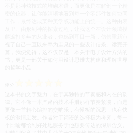
不是那种炫技式的堆砌术语，而更像是在解剖一个精
密的仪器，让你能清晰地看到每一个零部件如何协同
工作，最终达成某种美学或功能上的统一。这种由表
及里、由形到神的探索过程，让我这个在设计领域摸
爬滚打多年的从业者，也感到耳目一新，仿佛重新审
视了自己一直以来奉为圭臬的一些设计信条。读完开
篇，我便觉得，这不仅仅是一本关于电子设计方法的
书，更是一部关于如何用设计思维去构建和理解世界
的哲学小品。
☆
☆
☆
☆
☆
评分
这本书的文字魅力，在于其独特的节奏感和内在的韵
律。它不像一本严肃的技术手册那样节奏紧凑，而是
更像一首精心编排的交响乐，有慢板的沉思，也有快
板的激情迸发。作者对于词语的选择极为考究，每一
个比喻都恰到好处地服务于他想要传达的深层含义。
我特别留意了其中几处关于“信息熵与设计简洁性”的