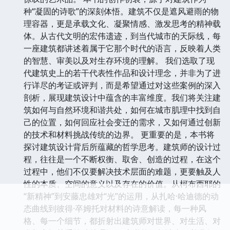
种“凝固的诗歌”的深刻体悟。建筑不仅是遮风避雨的物
理容器，更是承载文化、凝聚情感、激发思考的精神载
体。从古代文明的宏伟遗迹，到当代城市的天际线，每
一座建筑都讲述着属于它那个时代的语言，反映着人类
的智慧、审美以及对生存环境的理解。 我们选取了现
代建筑史上的若干代表性作品和设计理念，并非为了进
行详尽的考证或评判，而是希望通过对这些案例的深入
剖析，展现建筑设计中蕴含的丰富维度。我们将关注建
筑如何与自然环境和谐共处，如何在城市肌理中找到自
己的位置，如何回应社会变迁的需求，又如何通过创新
的技术和材料挑战传统的边界。 更重要的是，本书将
探讨建筑设计背后所蕴藏的哲学思考。建筑师的设计过
程，往往是一个不断权衡、取舍、创造的过程，在这个
过程中，他们不仅要解决技术层面的难题，更要触及人
性的本质、空间的意义以及存在的价值。从柯布西耶的
“新精神”到安藤忠雄对“光”的运用，从扎哈·哈迪德的动
态曲线到彼得·卒姆托对材料的诗意解读，每一种风
格、每一个细节，都折射出建筑师对世界、对生活、对