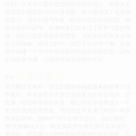
转到一个具体元器件选型时的容错机制上，这种从宏
观愿景到微观执行的无缝切换，极大地增强了论述的
说服力。书中的语气带着一种历经沉淀后的沉稳，没
有丝毫的浮躁气，仿佛作者已经走过了所有可能的弯
路，现在只是带着善意和智慧，为后来的探索者点亮
前方的路标。阅读过程中，我忍不住会停下来，在脑
海中构建一个与书中所述相符的虚拟系统模型，这种
主动的参与感，让阅读体验变得格外充实。
☆
☆
☆
☆
☆
评分
初次翻开这本书，我立刻被那种娓娓道来的叙事方式
所吸引。作者似乎并不急于灌输复杂的专业知识，而
是像一位经验丰富的长者，耐心地引导读者进入一个
更为宏观的思考维度。书中的文字充满了对设计本质
的深刻洞察，那种对“为什么做”的追问，远比“如何
做”更能触动人心。我尤其欣赏作者在探讨具体设计
案例时，所流露出的那种克制而精准的语言风格。它