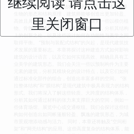
继续阅读 请点击这
接着，我们将探讨“仿生结构”的设计理念。借鉴自然界
生物的形态和结构原理，建筑师能够创造出更加轻盈、
里关闭窗口
高效且具有美学价值的建筑。我们会研究一些以模仿植
物、骨骼、或蜂巢结构为灵感的建筑案例，分析其结构
上的创新之处，以及这些设计如何在功能性与美学之间
取得平衡。 “预制与装配式结构”的兴起，是现代建筑技
术发展的重要标志。本章将探讨这种建造方式如何影响
建筑的设计语言，以及它如何实现高效、精确且具有工
业美学的建筑形态。我们会关注一些以预制构件为主要
元素的建筑，分析其模块化的设计特点，以及它们如何
通过标准化部件的组合，创造出丰富多样的空间。 “张
拉整体结构”和“膜结构”是现代建筑中极具表现力的结构
形式。我们将深入了解这些轻质、大跨度的结构体系，
分析其如何通过材料的张力来支撑巨大的空间，例如一
些体育场馆、展览中心或交通枢纽。我们会探讨这些结
构如何创造出如同帐篷般轻盈、飘逸的建筑形态，为城
市景观增添动感与活力。 同时，本章还将触及“空间桁
架”和“网壳结构”的应用。这些高度复杂的结构体系，能