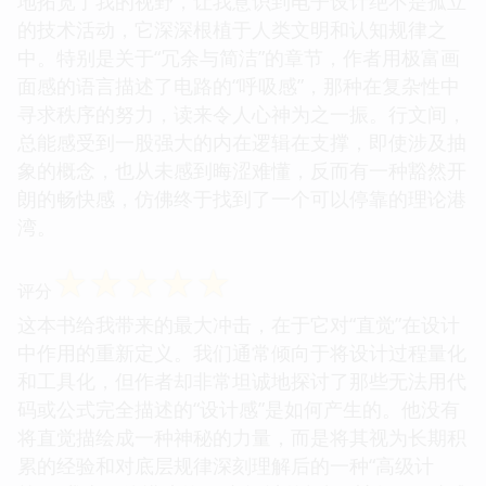
地拓宽了我的视野，让我意识到电子设计绝不是孤立
的技术活动，它深深根植于人类文明和认知规律之
中。特别是关于“冗余与简洁”的章节，作者用极富画
面感的语言描述了电路的“呼吸感”，那种在复杂性中
寻求秩序的努力，读来令人心神为之一振。行文间，
总能感受到一股强大的内在逻辑在支撑，即使涉及抽
象的概念，也从未感到晦涩难懂，反而有一种豁然开
朗的畅快感，仿佛终于找到了一个可以停靠的理论港
湾。
☆
☆
☆
☆
☆
评分
这本书给我带来的最大冲击，在于它对“直觉”在设计
中作用的重新定义。我们通常倾向于将设计过程量化
和工具化，但作者却非常坦诚地探讨了那些无法用代
码或公式完全描述的“设计感”是如何产生的。他没有
将直觉描绘成一种神秘的力量，而是将其视为长期积
累的经验和对底层规律深刻理解后的一种“高级计