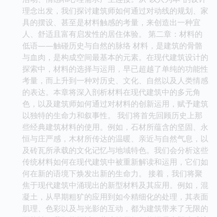
理念出发，我们探讨建筑师如何通过对动线的规划、家
具的摆设、甚至是材料触感的考量，来创造出一种宜
人、舒适且富有启发性的居住体验。 第二章：材料的
低语——触碰历史与自然的脉络 材料，是建筑的骨骼
与血肉，是构成空间最基本的元素。在现代建筑设计的
探索中，材料的选择与运用，早已超越了单纯的功能性
考量，而上升到一种对历史、文化、自然以及人类情感
的表达。本章将深入剖析材料在现代建筑中的多元角
色，以及建筑师如何通过对材料的创新运用，赋予建筑
以独特的生命力和叙事性。 我们将首先回顾历史上那
些经典建筑材料的使用。例如，石材所蕴含的坚固、永
恒与庄严感，木材所传达的温暖、亲近与自然气息，以
及砖瓦所承载的文化记忆与地域特色。我们会分析这些
传统材料如何在现代建筑中被重新解读和运用，它们如
何在新的语境下焕发出新的生命力。 接着，我们将聚
焦于现代建筑中涌现出的新型材料及其应用。例如，混
凝土，从早期粗犷的应用到如今精细化的处理，其表面
肌理、色彩以及与光影的互动，都为建筑带来了无限的