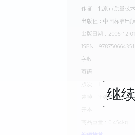
作者：北京市质量技术
出版社：中国标准出
出版日期：2006-12-0
ISBN：978750664351
字数：
页码：
版次：1
继续
装帧：平装
开本：
商品重量：0.454kg
编辑推荐