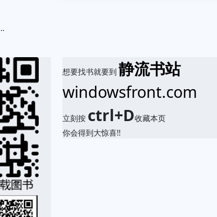
.
静流书站
想要找书就要到
windowsfront.com
ctrl+D
立刻按
收藏本页
你会得到大惊喜!!