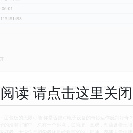
-06-01
7115481498
6开
阅读 请点击这里关
实物图片和简单有趣的制作项目，在轻松愉快的氛围中快速进入电子技术的，掌握基础
妙，并能举一反三，学以致用。
：面包板的无限可能 你是否曾对电子设备的奇妙运作感到好奇
子的浩瀚宇宙中，总有一个起点，它简洁、直观，却蕴含着无限
爱好者，无论你是初学者还是经验丰富的工程师，都能以最便捷