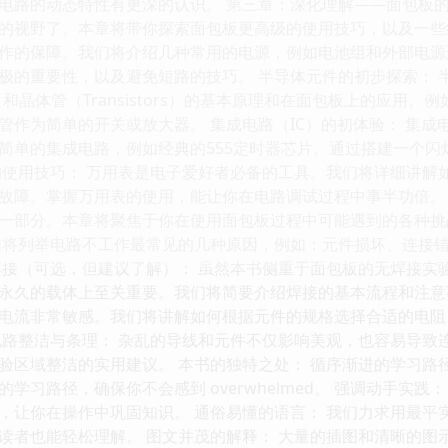
电路的动态特性有更深的认识。 第三章：深化理解——面包板的
的视野了。本章将带你探索面包板更高级的使用技巧，以及一些经
作的保障。我们将介绍几种常用的电源，例如电池组和外部电源
极的重要性，以及避免短路的技巧。 半导体元件的初步探索： 
s）和晶体管（Transistors）的基本原理和在面包板上的应
管作为简单的开关或放大器。 集成电路（IC）的初体验： 集
简单的集成电路，例如经典的555定时器芯片。通过搭建一个闪
的使用技巧： 万用表是电子爱好者必备的工具。我们将详细讲解
故障。掌握万用表的使用，能让你在电路调试过程中事半功倍。 
一部分。本章将聚焦于你在使用面包板过程中可能遇到的各种挑
们将列举电路不工作最常见的几种原因，例如：元件损坏、连接
焊接（可选，但建议了解）： 虽然本书侧重于面包板的无焊接实
永久的载体上至关重要。我们将简要介绍焊接的基本流程和注意事
电流非常敏感。我们将讲解如何根据元件的规格选择合适的电阻
电路整洁与条理： 杂乱的导线和元件不仅影响美观，也容易导致
验区域整洁的实用建议。 本书的独特之处： 循序渐进的学习路
学习路径，确保你不会感到 overwhelmed。 强调动手实
，让你在操作中巩固知识。 通俗易懂的语言： 我们力求用最平
读者也能轻松理解。 图文并茂的解释： 大量的插图和清晰的图