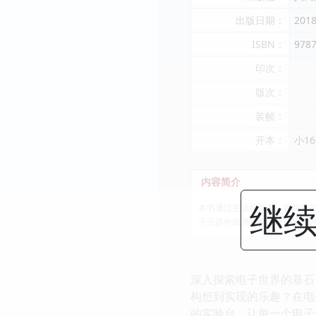
出版日期：
2018
ISBN：
978
印次：
版次：
装帧：
开本：
小1
内容简介
继续
本书通过生动的语言、直观的
子元器件应用和电路设计的美
深入探索电子世界的基石
构想到实现的乐趣？在电
的实验台，让每一个电子