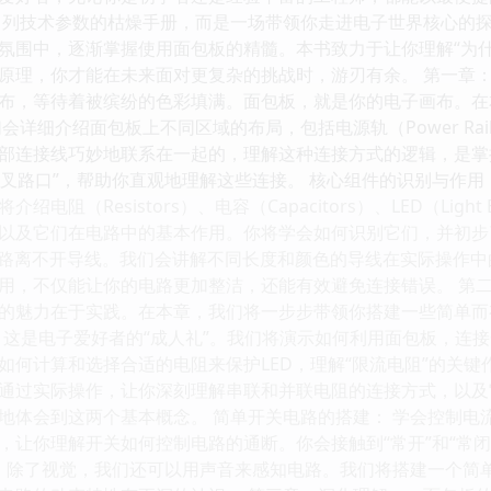
罗列技术参数的枯燥手册，而是一场带领你走进电子世界核心的
氛围中，逐渐掌握使用面包板的精髓。本书致力于让你理解“为什么
原理，你才能在未来面对更复杂的挑战时，游刃有余。 第一章：
布，等待着被缤纷的色彩填满。面包板，就是你的电子画布。在
详细介绍面包板上不同区域的布局，包括电源轨（Power Rails）和
部连接线巧妙地联系在一起的，理解这种连接方式的逻辑，是掌
“交叉路口”，帮助你直观地理解这些连接。 核心组件的识别与作
（Resistors）、电容（Capacitors）、LED（Light Emit
以及它们在电路中的基本作用。你将学会如何识别它们，并初步了解
构建电路离不开导线。我们会讲解不同长度和颜色的导线在实际操作
用，不仅能让你的电路更加整洁，还能有效避免连接错误。 第二
的魅力在于实践。在本章，我们将一步步带领你搭建一些简单而
： 这是电子爱好者的“成人礼”。我们将演示如何利用面包板，连
如何计算和选择合适的电阻来保护LED，理解“限流电阻”的关键
通过实际操作，让你深刻理解串联和并联电阻的连接方式，以及
地体会到这两个基本概念。 简单开关电路的搭建： 学会控制电
，让你理解开关如何控制电路的通断。你会接触到“常开”和“常
： 除了视觉，我们还可以用声音来感知电路。我们将搭建一个简