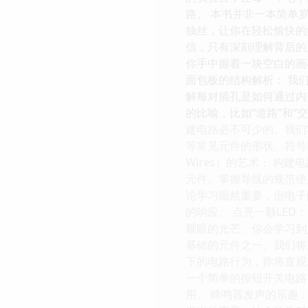
路。 本书并非一本简单
抽丝，让你在轻松愉快的
信，只有深刻理解背后的
你手中握着一块空白的画
面包板的结构解析： 我们会
解每对插孔是如何通过内
的比喻，比如“道路”和
建电路必不可少的。我们将介绍电阻
等常见元件的形状、符号
Wires）的艺术： 
元件。掌握导线的规范使
论学习固然重要，但电子
的响应。 点亮一颗LED
耀眼的光芒。你会学习到
基础的元件之一。我们将
下的电路行为，你将直观
一个简单的按钮开关电路
用。 蜂鸣器发声的乐趣