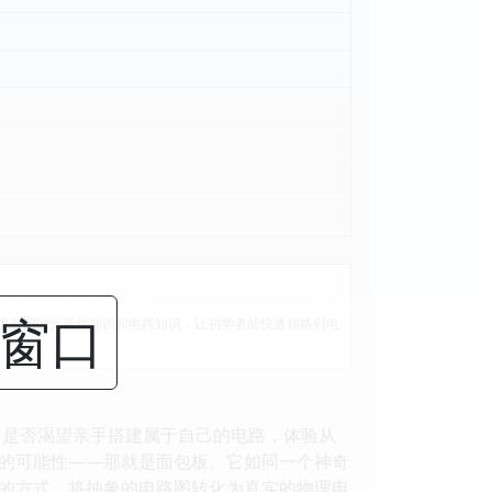
闭窗口
但有用的元器件知识和电路知识，让初学者能快速领略到电
？是否渴望亲手搭建属于自己的电路，体验从
的可能性——那就是面包板。它如同一个神奇
的方式，将抽象的电路图转化为真实的物理电