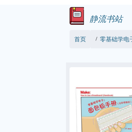
静流书站
首页
零基础学电子:面