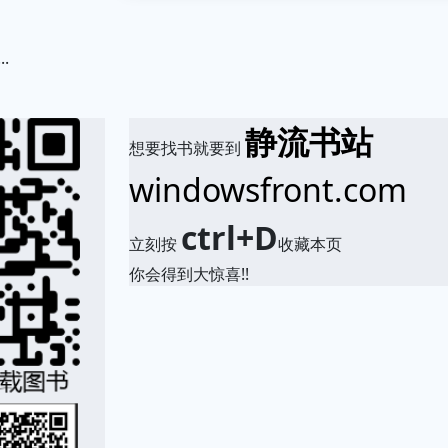
.
静流书站
想要找书就要到
windowsfront.com
ctrl+D
立刻按
收藏本页
你会得到大惊喜!!