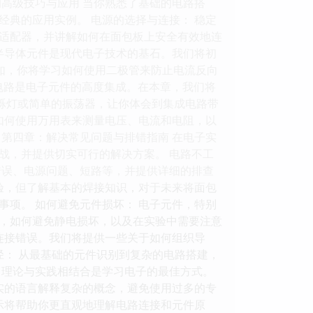
高级技巧与应用 当你熟悉了基础的电路搭
典的应用实例。 电源的选择与连接： 稳定
适配器，并讲解如何在面包板上安全有效地连
半导体元件是现代电子技术的基石。我们将初
用。例如，你将学习如何使用二极管来防止电流反向
成电路是电子元件的高度集成。在本章，我们将
烁灯或简单的振荡器，让你体会到集成电路带
如何使用万用表来测量电压、电流和电阻，以
第四章：解决常见问题与排错指南 在电子实
战，并提供切实可行的解决方案。 电路不工
错误、电源问题、短路等，并提供详细的排查
验，但了解基本的焊接知识，对于未来将面包
项。 如何避免元件损坏： 电子元件，特别
，如何避免静电损坏，以及在实验中需要注意
连接错误。我们将提供一些关于如何组织导
径： 从最基础的元件识别到复杂的电路搭建，
践： 理论与实践相结合是学习电子的最佳方式。
实的语言解释复杂的概念，避免使用过多的专
示将帮助你更直观地理解电路连接和元件原