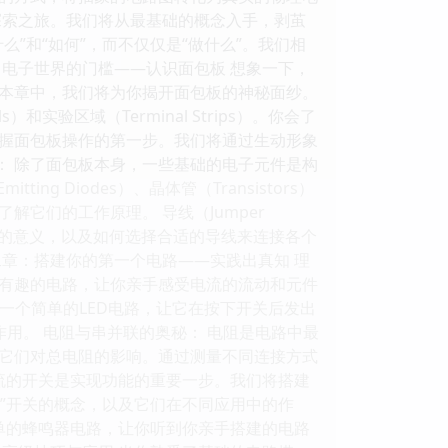
探索之旅。我们将从最基础的概念入手，剥茧
”和“如何”，而不仅仅是“做什么”。我们相
电子世界的门槛——认识面包板 想象一下，
本章中，我们将为你揭开面包板的神秘面纱。
实验区域（Terminal Strips）。你会了
握面包板操作的第一步。我们将通过生动形象
用： 除了面包板本身，一些基础的电子元件是构
ting Diodes）、晶体管（Transistors）
它们的工作原理。 导线（Jumper
中的意义，以及如何选择合适的导线来连接各个
章：搭建你的第一个电路——实践出真知 理
有趣的电路，让你亲手感受电流的流动和元件
接一个简单的LED电路，让它在按下开关后发出
作用。 电阻与串并联的奥秘： 电阻是电路中最
它们对总电阻的影响。通过测量不同连接方式
流的开关是实现功能的重要一步。我们将搭建
闭”开关的概念，以及它们在不同应用中的作
单的蜂鸣器电路，让你听到你亲手搭建的电路