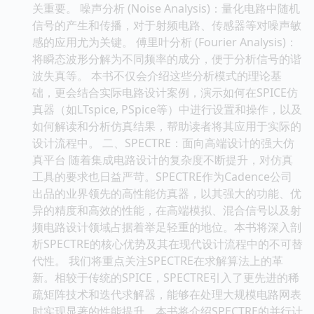
关重要。 噪声分析 (Noise Analysis)：量化电路中随机
信号的产生和传播，对于射频电路、传感器等对噪声敏
感的应用尤为关键。 傅里叶分析 (Fourier Analysis)：
将瞬态波形分解为不同频率的成分，便于分析信号的谐
波失真等。 本书不仅会介绍这些分析模式的理论基
础，更会结合实际电路设计案例，演示如何在SPICE仿
真器（如LTspice, PSpice等）中进行设置和操作，以及
如何解读和分析仿真结果，帮助读者将其应用于实际的
设计流程中。 二、SPECTRE：面向高端设计的强大仿
真平台 随着集成电路设计的复杂度不断提升，对仿真
工具的要求也日益严苛。SPECTRE作为Cadence公司
出品的业界领先的高性能仿真器，以其强大的功能、优
异的精度和高效的性能，在高端模拟、混合信号以及射
频电路设计领域占据着举足轻重的地位。本书将深入剖
析SPECTRE的核心优势及其在现代设计流程中的不可替
代性。 我们将重点关注SPECTRE在求解算法上的革
新。相较于传统的SPICE，SPECTRE引入了更先进的稀
疏矩阵技术和迭代求解器，能够在处理大规模电路网表
时实现显著的性能提升。本书将介绍SPECTRE的并行计