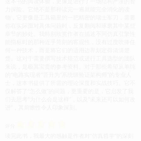
这本书的阅读体验，更像是进行了一场结构严谨的智
力探险。它绝不是那种读完一遍就能完全消化的读
物，它更像是工具箱里的一把精密的瑞士军刀，需要
你在实际面对具体问题时，反复翻阅和琢磨其中某些
章节的妙处。我特别欣赏作者在描述不同仿真引擎性
能指标时的那种近乎苛刻的客观性，没有过度吹捧任
何一种技术，而是将它们的适用边界划定得清清楚
楚。这对于需要撰写技术规范或进行工具选型的团队
来说，是极其宝贵的参考资料。对于那些希望从单纯
的“电路实现者”晋升为“系统级验证架构师”的专业人
士，这本书提供了所需的理论深度和实战技巧。它不
仅解答了“怎么做”的问题，更重要的是，它启发了我
们去思考“为什么会是这样”，以及“未来还可以如何改
进”，其前瞻性令人印象深刻。
☆
☆
☆
☆
☆
评分
读完此书，我最大的感触是作者对“仿真哲学”的深刻