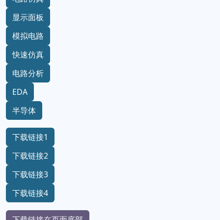
显示面板
模拟电路
快速仿真
电路分析
EDA
半导体
下载链接1
下载链接2
下载链接3
下载链接4
下载链接在页面底部