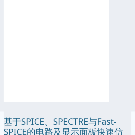
基于SPICE、SPECTRE与Fast-
SPICE的电路及显示面板快速仿