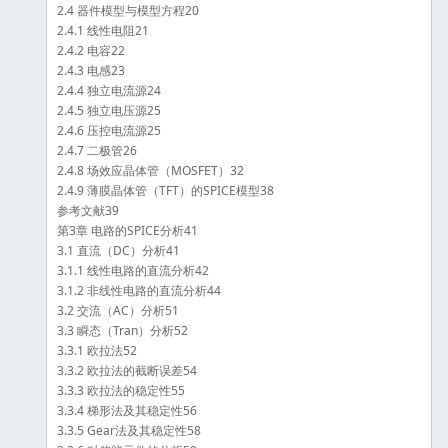
2.4 器件模型与模型方程20
2.4.1 线性电阻21
2.4.2 电容22
2.4.3 电感23
2.4.4 独立电流源24
2.4.5 独立电压源25
2.4.6 压控电流源25
2.4.7 二极管26
2.4.8 场效应晶体管（MOSFET）32
2.4.9 薄膜晶体管（TFT）的SPICE模型38
参考文献39
第3章 电路的SPICE分析41
3.1 直流（DC）分析41
3.1.1 线性电路的直流分析42
3.1.2 非线性电路的直流分析44
3.2 交流（AC）分析51
3.3 瞬态（Tran）分析52
3.3.1 欧拉法52
3.3.2 欧拉法的截断误差54
3.3.3 欧拉法的稳定性55
3.3.4 梯形法及其稳定性56
3.3.5 Gear法及其稳定性58