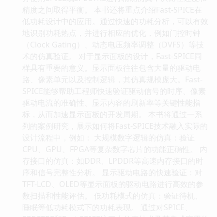
精度之间取得平衡。 本书还将重点介绍Fast-SPICE在
低功耗设计中的应用。通过快速的功耗分析，可以有效
地识别功耗热点，并进行相应的优化，例如门控时钟
（Clock Gating）、动态电压频率调整（DVFS）等技
术的仿真验证。 对于显示面板的设计，Fast-SPICE同
样具有重要的意义。显示面板往往包含大量的驱动电
路、像素单元以及控制逻辑，其仿真规模庞大。Fast-
SPICE能够帮助工程师快速验证驱动信号的时序、像素
驱动电流的准确性、显示内容的刷新率等关键性能指
标，从而加速显示面板的开发周期。 本书将通过一系
列的案例研究，展示如何将Fast-SPICE技术融入实际的
设计流程中，例如： 大规模数字逻辑的仿真：验证
CPU、GPU、FPGA等复杂数字芯片的功能正确性。 内
存接口的仿真：如DDR、LPDDR等高速内存接口的时
序和信号完整性分析。 显示驱动电路的快速验证：对
TFT-LCD、OLED等显示面板的驱动电路进行高效的参
数扫描和性能评估。 低功耗模式的仿真：验证待机、
睡眠等低功耗模式下的功耗表现。 通过对SPICE、