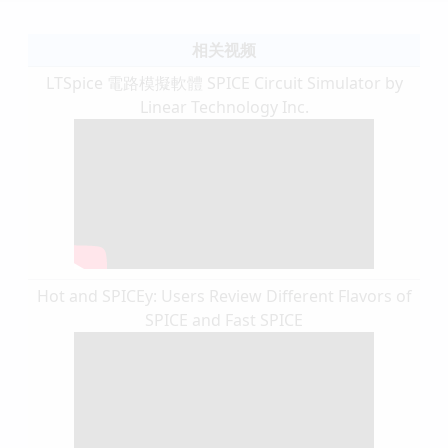
相关视频
LTSpice 電路模擬軟體 SPICE Circuit Simulator by
Linear Technology Inc.
Hot and SPICEy: Users Review Different Flavors of
SPICE and Fast SPICE