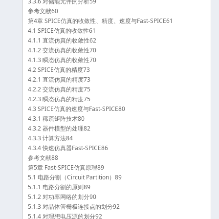
3.3.6 对储能元件的分析59
参考文献60
第4章 SPICE仿真的收敛性、精度、速度与Fast-SPICE61
4.1 SPICE仿真的收敛性61
4.1.1 直流仿真的收敛性62
4.1.2 交流仿真的收敛性70
4.1.3 瞬态仿真的收敛性70
4.2 SPICE仿真的精度73
4.2.1 直流仿真的精度73
4.2.2 交流仿真的精度75
4.2.3 瞬态仿真的精度75
4.3 SPICE仿真的速度与Fast-SPICE80
4.3.1 稀疏矩阵技术80
4.3.2 器件模型的处理82
4.3.3 计算方法84
4.3.4 快速仿真器Fast-SPICE86
参考文献88
第5章 Fast-SPICE仿真原理89
5.1 电路分割（Circuit Partition）89
5.1.1 电路分割的原则89
5.1.2 对功率网络的划分90
5.1.3 对晶体管栅极连接点的划分92
5.1.4 对理想电压源的划分92