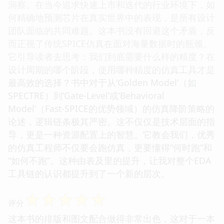
洞察。在当今追求快速上市和迭代的行业环境下，如
何精确地预测芯片在真实世界中的表现，是所有设计
团队面临的共同难题。这本书没有回避这个矛盾，反
而正视了传统SPICE仿真在面对海量数据时的瓶颈。
它引导读者去思考：我们到底需要什么样的精度？在
设计周期的哪个阶段，使用哪种精度的仿真工具才是
最高效的选择？书中对于从‘Golden Model’（如
SPECTRE）到‘Gate-Level’或‘Behavioral
Model’（Fast-SPICE的优势领域）的仿真降阶策略的
论述，逻辑链条极其严密。这不仅仅是技术层面的指
导，更是一种资源配置上的智慧。它教会我们，优秀
的仿真工程师不仅要会跑仿真，更要懂得“何时跑”和
“如何不跑”。这种由表及里的提升，让我对整个EDA
工具链的认识都提升到了一个新的层次。
☆
☆
☆
☆
☆
评分
这本书的排版和图文配合做得非常出色，这对于一本