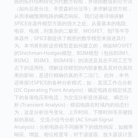
路的拓扑结构转化为代数方程组，并借由数值积分方法
（如向后差分法、辛普森积分法等）来求解这些方程，
从而准确预测电路的瞬态响应。 我们还将详细讲解
SPICE在器件模型方面的强大之处。从最基本的电阻、
电容、电感，到复杂的二极管、MOSFET、BJT等半导
体器件，SPICE都提供了精密的数学模型来描述其行
为。本书将剖析这些模型是如何建立的，例如MOSFET
的Shichman-Hodges模型、BSIM模型（包括BSIM1、
BSIM2、BSIM3、BSIM4等）的演进及其在不同工艺节
点下的适用性。理解这些模型的内部参数及其对仿真结
果的影响，是进行精确仿真的不二法门。 此外，本书
还将探讨SPICE的各种分析模式，如： 直流工作点分析
(DC Operating Point Analysis)：确定电路在稳定状态
下的各项电压和电流，为交流分析提供基础。 瞬态分
析 (Transient Analysis)：模拟电路在时域内的动态行
为，这是分析信号变化、上升时间、下降时间等关键指
标的基础。 交流小信号分析 (AC Small-Signal
Analysis)：分析电路在不同频率下的线性响应，如频率
响应、增益、相位裕度等，对于滤波器、放大器设计至