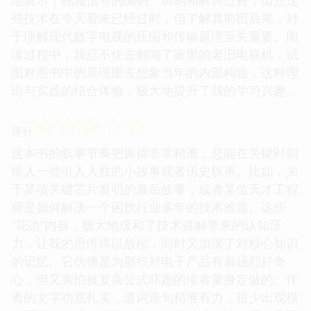
些技术在今天看来已经过时，但了解其前因后果，对
于理解现代数字电视的压缩和传输原理至关重要。阅
读过程中，我忍不住去翻阅了家里的老旧电视机，试
图对照书中的原理图去想象当年的内部构造，这种理
论与实践的结合体验，极大地提升了我的学习兴趣。
☆
☆
☆
☆
☆
评分
这本书的叙事节奏把握得非常精准，总能在关键时刻
插入一些引人入胜的小故事或者历史轶事。比如，关
于某项关键芯片发明的幕后故事，或者某位天才工程
师是如何解决一个困扰行业多年的技术难题。这些
“花边”内容，极大地缓和了技术讲解带来的认知压
力，让我的思维得以放松，同时又加深了对核心知识
的记忆。它仿佛是为那些对电子产品有着强烈好奇
心，但又害怕被复杂公式吓跑的读者量身定做的。作
者的文字功底扎实，遣词造句精准有力，很少出现模