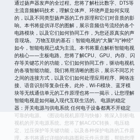
通过扬声器发声的全过程。您将了解杜比数字、DTS等
主流音频解码技术，理解立体声、环绕声是如何实现
的，以及不同类型扬声器的工作原理和它们对音质的影
响。本书将提供详尽的图解，展示音频信号流经的各个
电路模块，以及它们如何协同工作，为您还原真实的声
音现场。 万物互联的基石：智能电视的“大脑”与“神经”
如今，智能电视已成为主流。本书将重点解析智能电视
的核心——主板电路。您将了解CPU、GPU、内存、闪
存等关键芯片的功能，它们如何协同工作，驱动电视机
的各项智能功能。我们将用清晰的图示，展示不同芯片
之间的连接方式，以及它们如何处理应用程序、网络连
接、语音识别等复杂任务。此外，Wi-Fi模块、蓝牙模
块等无线通信单元的工作原理也将一一揭示，让您理解
智能电视是如何融入现代互联生活的。 电源的稳定
器：开关电源与供电系统 任何电子设备都离不开稳定
可靠的电源。《图说电视机原理与快修》将深入剖析电
视机的开关电源系统。您将了解AC/DC转换、电压稳
定、过压保护等关键功能，以及各种保护电路的工作原
理。本书将通过详细的电路图和元件示意图，帮助您理