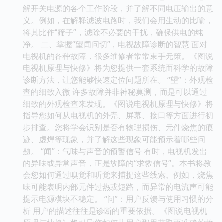
解开关电源的各个工作阶段，并了解不同电压输出的意
义。例如，在解释滤波电路时，我们会用生动的比喻，
将其比作“筛子”，滤除不必要的干扰，确保供电的纯
净。 二、掌握“望闻问切”，电视故障诊断的智慧 面对
电视机的各种故障，很多维修者常常束手无策。《图说
电视机原理与快修》将为您提供一套系统而科学的故障
诊断方法，让您能够快速定位问题所在。 “望”：外观检
查的细致入微 许多故障并非神秘莫测，而是可以通过
细致的外观检查来发现。《图说电视机原理与快修》将
指导您如何从电视机的外壳、屏幕、接口等方面进行初
步排查。您将学会识别是否有物理损伤、元件烧焦的痕
迹、虚焊等现象，并了解这些现象可能预示着哪些问
题。 “闻”：气味与声音的预警信号 有时，电视机发出
的异味或异常声音，正是故障的“求救信号”。本书将教
会您如何通过嗅觉和听觉来捕捉这些线索。例如，烧焦
味可能表明内部元件过热或短路，而异常的电流声可能
提示电源模块不稳定。 “问”：用户反馈与使用习惯的分
析 用户的描述往往是诊断的重要依据。《图说电视机