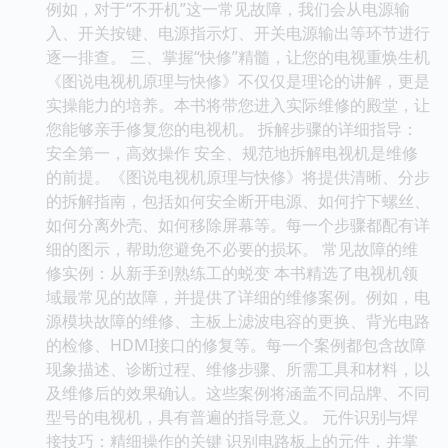
例如，对于“不开机”这一常见故障，我们会从电源输
入、开关按键、电源指示灯、开关电源输出等环节进行
逐一排查。 三、掌握“快修”精髓，让您的电视重焕生机
《图说电视机原理与快修》不仅仅是理论的讲解，更是
实操能力的培养。本书将带您进入实际维修的殿堂，让
您能够亲手修复您的电视机。 拆解步骤的详细指导：
安全第一，高效操作 安全、规范地拆解电视机是维修
的前提。《图说电视机原理与快修》将提供清晰、分步
的拆解指南，包括如何安全断开电源、如何拧下螺丝、
如何分离外壳、如何移除屏幕等。每一个步骤都配有详
细的图示，帮助您避免不必要的损坏。 常见故障的维
修实例：从新手到熟练工的蜕变 本书精选了电视机领
域最常见的故障，并提供了详细的维修案例。例如，电
源模块故障的维修、主板上滤波电容的更换、背光电路
的检修、HDMI接口的修复等。每一个案例都包含故障
现象描述、诊断过程、维修步骤、所需工具和材料，以
及维修后的效果确认。这些案例将涵盖不同品牌、不同
型号的电视机，具有普遍的指导意义。 元件识别与焊
接技巧：精细操作的关键 识别电路板上的元件，并掌