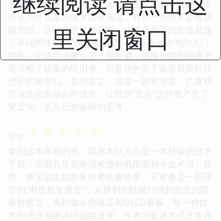
继续阅读 请点击这
的名称，而是从材料学、人机交互学等多个维度，去
论证为什么某些技术会被淘汰，而另一些技术能够脱
里关闭窗口
颖而出。这种前瞻性的分析，使得这本书的价值超越
了单纯的“科普”范畴，更像是一份行业白皮书的入门
指南。它成功地建立了一座桥梁，连接了那些痴迷于
老式电子设备的怀旧者，和那些热衷于追逐最新科技
进步的极客们。总而言之，这是一部将深度、广度和
可读性完美融合的佳作，让我对“显示”这件事产生了
更宏大、更具历史纵深的思考。
☆
☆
☆
☆
☆
评分
拿到这本厚厚的书，我原本以为会是一本枯燥的技术
手册，里面充斥着晦涩难懂的电路图和专业术语。然
而，事实远比我想象的要有趣得多。它更像是一部详
尽的“电视机发展史”，从最初的机械扫描到后来的阴
极射线管，再到如今的液晶和OLED屏幕，每一种技
术的演进都被讲得娓娓道来。作者的叙述方式非常具