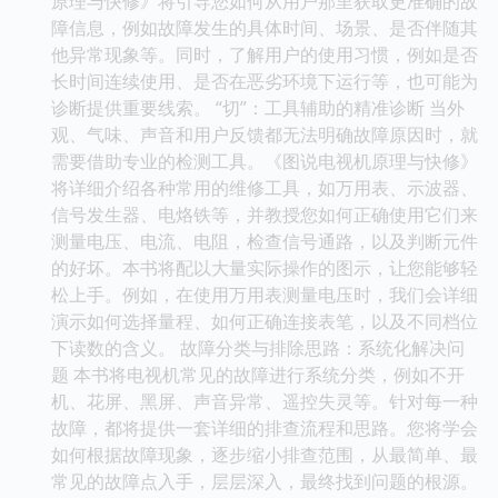
原理与快修》将引导您如何从用户那里获取更准确的故
障信息，例如故障发生的具体时间、场景、是否伴随其
他异常现象等。同时，了解用户的使用习惯，例如是否
长时间连续使用、是否在恶劣环境下运行等，也可能为
诊断提供重要线索。 “切”：工具辅助的精准诊断 当外
观、气味、声音和用户反馈都无法明确故障原因时，就
需要借助专业的检测工具。《图说电视机原理与快修》
将详细介绍各种常用的维修工具，如万用表、示波器、
信号发生器、电烙铁等，并教授您如何正确使用它们来
测量电压、电流、电阻，检查信号通路，以及判断元件
的好坏。本书将配以大量实际操作的图示，让您能够轻
松上手。例如，在使用万用表测量电压时，我们会详细
演示如何选择量程、如何正确连接表笔，以及不同档位
下读数的含义。 故障分类与排除思路：系统化解决问
题 本书将电视机常见的故障进行系统分类，例如不开
机、花屏、黑屏、声音异常、遥控失灵等。针对每一种
故障，都将提供一套详细的排查流程和思路。您将学会
如何根据故障现象，逐步缩小排查范围，从最简单、最
常见的故障点入手，层层深入，最终找到问题的根源。