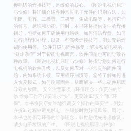
握熟练的焊接技巧，是维修的核心。《图说电视机原理
与快修》将详细介绍各种常见电子元件的识别方法，如
电阻、电容、二极管、三极管、集成电路等，包括它们
的符号、标识和功能。同时，本书还将提供专业的焊接
指导，包括如何正确使用电烙铁、如何清洁焊盘、如何
进行拆焊和补焊，以及一些高级焊接技巧，例如无铅焊
锡的使用等。 软件升级与固件修复：解决智能电视的
“疑难杂症” 对于智能电视而言，软件问题也可能导致各
种故障。《图说电视机原理与快修》将指导您如何进行
电视机的软件升级，以及如何应对一些常见的固件问
题，例如系统卡顿、应用程序崩溃等。您将了解如何进
入恢复模式，如何刷写固件，从而解决一些非硬件原因
导致的故障。 安全注意事项与环保理念：负责任的维
修 维修工作不仅要追求“快”，更要注重“安全”和“环
保”。本书将贯穿始终地强调安全操作的重要性，例如
在拆卸过程中避免触电、在焊接时做好通风等。同时，
本书也将倡导环保的维修理念，鼓励您优先考虑修复，
减少电子垃圾的产生。 《图说电视机原理与快修》