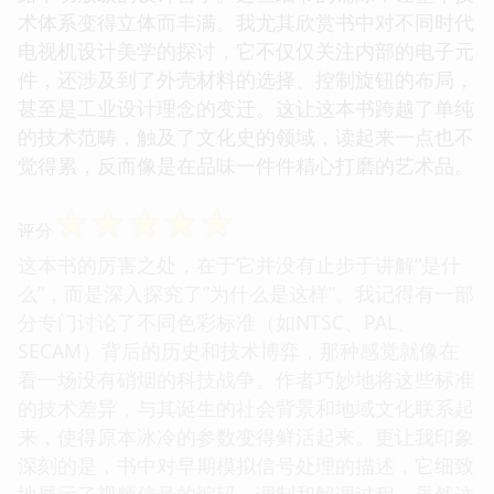
术体系变得立体而丰满。我尤其欣赏书中对不同时代
电视机设计美学的探讨，它不仅仅关注内部的电子元
件，还涉及到了外壳材料的选择、控制旋钮的布局，
甚至是工业设计理念的变迁。这让这本书跨越了单纯
的技术范畴，触及了文化史的领域，读起来一点也不
觉得累，反而像是在品味一件件精心打磨的艺术品。
☆
☆
☆
☆
☆
评分
这本书的厉害之处，在于它并没有止步于讲解“是什
么”，而是深入探究了“为什么是这样”。我记得有一部
分专门讨论了不同色彩标准（如NTSC、PAL、
SECAM）背后的历史和技术博弈，那种感觉就像在
看一场没有硝烟的科技战争。作者巧妙地将这些标准
的技术差异，与其诞生的社会背景和地域文化联系起
来，使得原本冰冷的参数变得鲜活起来。更让我印象
深刻的是，书中对早期模拟信号处理的描述，它细致
地展示了视频信号的编码、调制和解调过程，虽然这