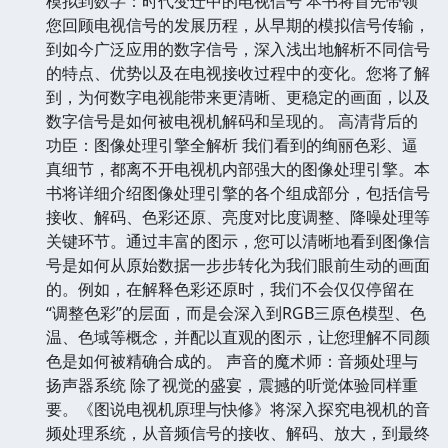
模拟到数字：时代变迁中的电视信号 本书将首先带领
您回顾电视信号的发展历程，从早期的模拟信号传输，
到如今广泛应用的数字信号，深入浅出地解析不同信号
的特点、优势以及在电视接收过程中的变化。您将了解
到，为何数字电视能带来更清晰、更稳定的画面，以及
数字信号是如何被电视机解码和呈现的。 高清背后的
功臣：图像处理引擎全解析 我们看到的绚丽色彩、逼
真细节，都离不开电视机内部强大的图像处理引擎。本
书将详细介绍图像处理引擎的各个组成部分，包括信号
接收、解码、色彩还原、亮度对比度调整、降噪处理等
关键环节。通过丰富的图示，您可以清晰地看到图像信
号是如何从原始数据一步步转化为我们眼前生动的画面
的。例如，在解释色彩还原时，我们不会仅仅停留在
“调整色彩”的层面，而是会深入到RGB三原色模型、色
温、色域等概念，并配以直观的图示，让您理解不同颜
色是如何被精确合成的。 声音的魔术师：音频处理与
扬声器系统 除了视觉的盛宴，震撼的听觉体验同样重
要。《图说电视机原理与快修》将深入探究电视机的音
频处理系统，从音频信号的接收、解码、放大，到最终