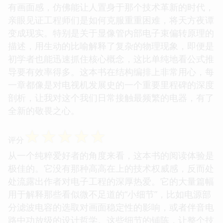
有画面感，仿佛能让人置身于那个技术革新的时代，
亲眼见证工程师们是如何克服重重困难，将天方夜谭
变成现实。特别是关于显像管内部电子束偏转原理的
描述，用生动的比喻解释了复杂的物理现象，即便是
初学者也能迅速抓住核心概念，这比单纯地看公式推
导要有效率得多。这本书在结构编排上非常用心，每
一章都像是对电视机发展史的一个重要里程碑的深度
剖析，让我对这个我们日常接触最频繁的电器，有了
全新的敬畏之心。
☆
☆
☆
☆
☆
评分
从一个纯粹爱好者的角度来看，这本书的阅读体验是
极佳的。它没有那种高高在上的技术权威感，反而处
处流露出作者对电子工程的深厚热爱。它的大量篇幅
用于解释那些看似微不足道的“小细节”，比如电源部
分滤波电容的选取对画面稳定性的影响，或者伴音电
路中功放级的设计哲学。这些细节的铺陈，让整个技