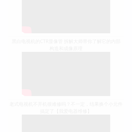
黑白电视机的CTR显像管 拆解大师带你了解它的内部
构造和成像原理
老式电视机不开机很难修吗？不一定，结果换个小元件
搞定了【我爱电器维修】