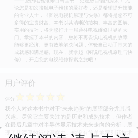
—— 您的电视维修百科全书，更是您自信的源泉！ 无
论您是初次接触电子维修的爱好者，还是希望提升技能
的专业人士，《图说电视机原理与快修》都将是您不可
多得的宝贵财富。本书以其清晰的结构、丰富的图解、
实用的技巧，将为您打开一扇通往电视维修世界的大
门。掌握了本书的内容，您将不再畏惧电视机的故障，
能够更经济、更有效地解决问题，体验自己动手带来的
成就感和满足感。现在，就拿起《图说电视机原理与快
修》，开启您的电视维修探索之旅吧！
用户评价
☆
☆
☆
☆
☆
评分
我个人对这本书中对于“未来趋势”的展望部分尤其感
兴趣。尽管它主要关注的是历史和成熟技术，但作者
在最后几章中对半导体显示技术未来走向的分析，展
现了其深厚的行业洞察力。他没有简单地罗列新技术