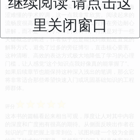
继续阅读 请点击这
这本书的语言风格非常平实、直接，几乎没有那种晦
涩难懂的学术腔调，这一点我非常欣赏。阅读起来的
里关闭窗口
流畅度很高，仿佛一位经验丰富的工程师在旁边耐心
讲解，而不是一本冷冰冰的教科书。特别是对于一些
关键概念的阐述，作者似乎总是能找到最贴近直觉的
解释方式，避免了过多的旁征博引，直击核心要害。
这种清晰、高效的表达方式极大地降低了学习的心理
门槛，让人感觉“这个知识点我好像真的能掌握了”。
如果后续章节也能保持这种深入浅出的笔调，那么它
将非常适合那些希望快速入门或巩固基础知识的工程
师群体。
☆
☆
☆
☆
☆
评分
这本书的篇幅看起来相当可观，厚度让人对其中内容
的深度和广度抱有很高的期待。从侧面反映出作者在
知识的广度把握上非常到位，试图构建一个较为全面