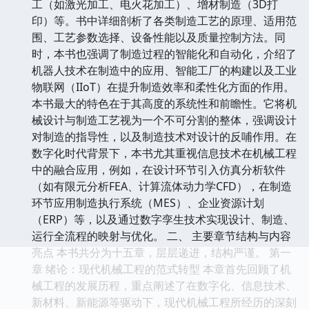
工（如激光加工、电火花加工）、增材制造（3D打
印）等。书中详细剖析了各类制造工艺的原理、适用范
围、工艺参数选择、设备性能以及质量控制方法。同
时，本书也强调了制造过程的智能化和自动化，介绍了
机器人技术在制造中的应用、智能工厂的构建以及工业
物联网（IIoT）在提升制造效率和柔性化方面的作用。
本书最大的特色在于其高度的系统性和前瞻性。它将机
械设计与制造工艺视为一个不可分割的整体，强调设计
对制造的指导性，以及制造技术对设计的反哺作用。在
数字化时代背景下，本书尤其重视信息技术在机械工程
中的融合应用，例如，在设计环节引入仿真分析软件
（如有限元分析FEA、计算流体动力学CFD），在制造
环节应用制造执行系统（MES）、企业资源计划
（ERP）等，以及通过数字孪生技术实现设计、制造、
运行全流程的映射与优化。 二、 主要章节结构与内容
亮点 本书共分为十五章，层层递进，结构严谨。 第一
章 绪论：现代机械工程的范式转型 本章首先回顾了机
械工程的发展历程，重点阐述了在数字化、信息技术、
新材料、新能源等驱动下，现代机械工程所经历的深刻