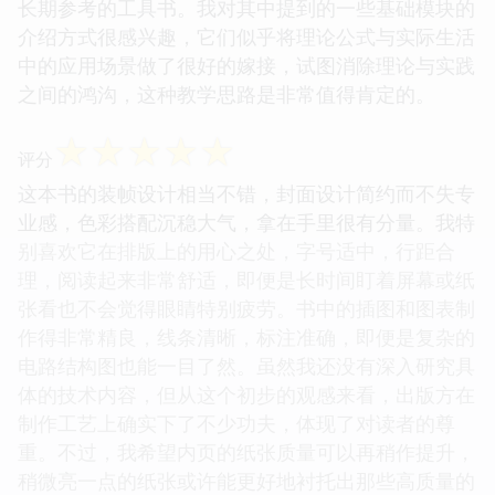
长期参考的工具书。我对其中提到的一些基础模块的
介绍方式很感兴趣，它们似乎将理论公式与实际生活
中的应用场景做了很好的嫁接，试图消除理论与实践
之间的鸿沟，这种教学思路是非常值得肯定的。
☆
☆
☆
☆
☆
评分
这本书的装帧设计相当不错，封面设计简约而不失专
业感，色彩搭配沉稳大气，拿在手里很有分量。我特
别喜欢它在排版上的用心之处，字号适中，行距合
理，阅读起来非常舒适，即便是长时间盯着屏幕或纸
张看也不会觉得眼睛特别疲劳。书中的插图和图表制
作得非常精良，线条清晰，标注准确，即便是复杂的
电路结构图也能一目了然。虽然我还没有深入研究具
体的技术内容，但从这个初步的观感来看，出版方在
制作工艺上确实下了不少功夫，体现了对读者的尊
重。不过，我希望内页的纸张质量可以再稍作提升，
稍微亮一点的纸张或许能更好地衬托出那些高质量的