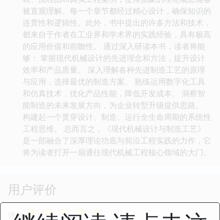
被直观理解。每一个章节都经过精心设计，确保知识的
连贯性和逻辑性。此外，书中提出的许多方法和技术，
都来自于作者在工业界和学术界的实践经验，具有极高
的应用价值和前瞻性。 通过深入研读本书，读者将能
够： 掌握现代机械设计的先进理念和方法，提升设计
效率和产品质量。 深入理解各种先进制造工艺的原理
与应用，选择最优的制造方案。 熟练运用数字化工具
和仿真技术，优化产品性能，降低开发成本。 洞察智
能制造的未来发展方向，为企业转型升级提供思路。
构建起一个贯穿设计、制造、运行全生命周期的系统性
工程思维。 总而言之，《现代机械设计与制造工艺》
是一部融合了深厚理论功底与前沿工程实践的力作，它
将为读者打开一扇通往现代机械工程核心领域的大门。
用户评价
☆
☆
☆
☆
☆
评分