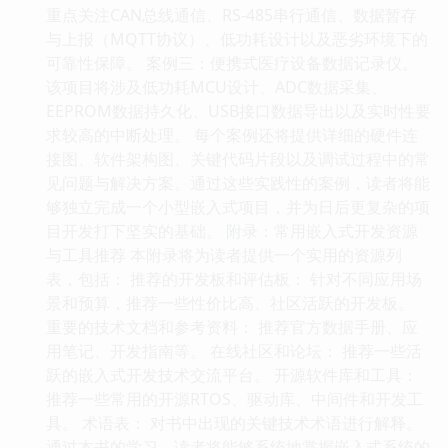
重点关注CAN总线通信、RS-485串行通信、数据暂存
与上报（MQTT协议）、低功耗设计以及恶劣环境下的
可靠性保障。 案例三：便携式医疗设备数据记录仪。
该项目将涉及低功耗MCU设计、ADC数据采集、
EEPROM数据持久化、USB接口数据导出以及实时性要
求较高的中断处理。 每个案例还将提供详细的硬件连
接图、软件架构图、关键代码片段以及调试过程中的常
见问题与解决方案。通过这些实践性的案例，读者将能
够独立完成一个小型嵌入式项目，并为日后更复杂的项
目开发打下坚实的基础。 附录：常用嵌入式开发资源
与工具推荐 本附录将为读者提供一个实用的资源列
表，包括： 推荐的开发板和评估板： 针对不同应用场
景和预算，推荐一些性价比高、社区活跃的开发板。
重要的技术文档和参考资料： 推荐官方数据手册、应
用笔记、开发指南等。 在线社区和论坛： 推荐一些活
跃的嵌入式开发技术交流平台。 开源软件库和工具：
推荐一些常用的开源RTOS、驱动库、中间件和开发工
具。 术语表： 对书中出现的关键技术术语进行解释。
通过本书的学习，读者将能够系统地掌握嵌入式系统的