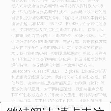
嵌入式系统通信协议与网络 本章将深入探讨嵌入式系
统中常见的通信协议和网络技术，为构建互联互通的智
能设备提供理论和实践指导。我们将从基础的串行通信
协议讲起，如UART、RS-232、RS-485，介绍它们的原
理、接口规范以及在点对点通信中的应用。 接着，我
们将重点介绍主流的片上通信协议，如SPI和I2C。我们
会详细讲解它们的通信时序、主从模式、数据传输方式
以及在连接多个设备时的应用。对于更复杂的通信需
求，我们将介绍CAN（控制器局域网络）总线，其在汽
车电子和工业自动化中的广泛应用，以及其报文结构和
通信特性。 在无线通信方面，本章将涵盖Wi-Fi、
Bluetooth（Classic和BLE）、Zigbee、LoRa等短距离
和远距离无线通信技术。我们会分析它们的协议栈、通
信范围、功耗特性以及在智能家居、物联网（IoT）等
领域的典型应用。 对于网络层通信，我们将重点介绍
TCP/IP协议栈在嵌入式系统中的应用。我们将讲解IP地
址、端口号、TCP和UDP的工作原理，以及如何使用
Socket编程接口在嵌入式设备上实现网络通信。