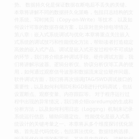
势。 数据持久化是保证数据在断电后不丢失的关键。
本章将讲解不同的数据持久化策略，包括日志结构的文
件系统、写时拷贝（Copy-on-Write）等技术，以及如
何设计可靠的数据存储方案，以应对意外掉电等情况。
第八章：嵌入式系统调试与优化 本章将重点关注嵌入
式系统的调试技巧和性能优化方法，帮助读者打造稳定
高效的嵌入式产品。调试是嵌入式开发过程中不可或缺
的环节，我们将介绍多种调试手段。硬件调试方面，我
们将讲解示波器、逻辑分析仪、协议分析仪等工具的使
用，如何通过观察信号波形和数据流来定位硬件问题。
软件调试方面，我们将再次强调JTAG/SWD调试接口的
重要性，以及如何利用IDE和GDB进行代码调试，包括
设置断点、观察变量、内存跟踪等。 对于程序运行过
程中出现的异常情况，我们将介绍coredump的生成和
分析方法，以及如何利用日志（Logging）机制来记录
系统运行信息，辅助问题定位。 性能优化是嵌入式系
统设计的关键考量之一。本章将从多个维度探讨优化策
略。首先是代码优化，包括算法优化、数据结构选择、
编译器优化选项的配置等。其次是内存优化，讲解如何