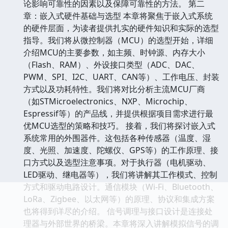
论影响可靠性的因素以及保障可靠性的方法。 第二
章：嵌入式硬件基础与选型 本章将聚焦于嵌入式系统
的硬件层面，为读者提供扎实的硬件知识和实际的选型
指导。我们将从微控制器（MCU）的选型开始，详细
介绍MCU的主要参数，如主频、时钟源、内存大小
（Flash、RAM）、外设接口类型（ADC、DAC、
PWM、SPI、I2C、UART、CAN等）、工作电压、封装
方式以及功耗特性。我们将对比分析主流MCU厂商
（如STMicroelectronics、NXP、Microchip、
Espressif等）的产品线，并提供根据项目需求进行最
优MCU选型的策略和技巧。 接着，我们将探讨嵌入式
系统常用的外围器件。这包括各种传感器（温度、湿
度、光照、加速度、陀螺仪、GPS等）的工作原理、接
口方式以及选型注意事项。对于执行器（电机驱动、
LED驱动、继电器等），我们将讲解其工作模式、控制
方式和驱动电路设计。通信模块（Wi-Fi、Bluetooth、
LoRa、Zigbee、以太网等）的原理、协议和集成方案
也将得到详尽的介绍。 信号调理与接口设计是连接处
理器与外部世界的桥梁。本章将深入讲解模拟信号的调