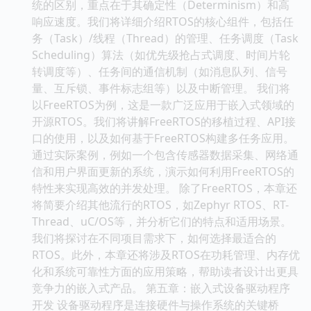
统的区别，重点在于其确定性（Determinism）和高
响应速度。我们将详细介绍RTOS的核心组件，包括任
务（Task）/线程（Thread）的管理、任务调度（Task
Scheduling）算法（如优先级抢占式调度、时间片轮
转调度等）、任务间的通信机制（如消息队列、信号
量、互斥锁、事件标志组等）以及中断管理。 我们将
以FreeRTOS为例，这是一款广泛应用于嵌入式领域的
开源RTOS。我们将讲解FreeRTOS的移植过程、API接
口的使用，以及如何基于FreeRTOS构建多任务应用。
通过实际案例，例如一个包含传感器数据采集、网络通
信和用户界面更新的系统，演示如何利用FreeRTOS的
特性来实现高效的并发处理。 除了FreeRTOS，本章还
将简要介绍其他流行的RTOS，如Zephyr RTOS、RT-
Thread、uC/OS等，并分析它们的特点和适用场景。
我们将探讨在不同项目需求下，如何选择最适合的
RTOS。此外，本章还将涉及RTOS在功耗管理、内存优
化和系统可靠性方面的应用策略，帮助读者设计出更具
竞争力的嵌入式产品。 第五章：嵌入式设备驱动程序
开发 设备驱动程序是连接硬件与操作系统的关键桥