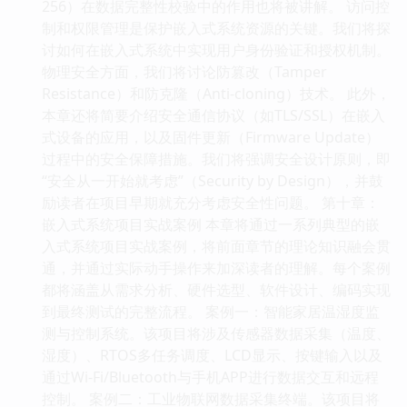
256）在数据完整性校验中的作用也将被讲解。 访问控
制和权限管理是保护嵌入式系统资源的关键。我们将探
讨如何在嵌入式系统中实现用户身份验证和授权机制。
物理安全方面，我们将讨论防篡改（Tamper
Resistance）和防克隆（Anti-cloning）技术。 此外，
本章还将简要介绍安全通信协议（如TLS/SSL）在嵌入
式设备的应用，以及固件更新（Firmware Update）
过程中的安全保障措施。我们将强调安全设计原则，即
“安全从一开始就考虑”（Security by Design），并鼓
励读者在项目早期就充分考虑安全性问题。 第十章：
嵌入式系统项目实战案例 本章将通过一系列典型的嵌
入式系统项目实战案例，将前面章节的理论知识融会贯
通，并通过实际动手操作来加深读者的理解。每个案例
都将涵盖从需求分析、硬件选型、软件设计、编码实现
到最终测试的完整流程。 案例一：智能家居温湿度监
测与控制系统。该项目将涉及传感器数据采集（温度、
湿度）、RTOS多任务调度、LCD显示、按键输入以及
通过Wi-Fi/Bluetooth与手机APP进行数据交互和远程
控制。 案例二：工业物联网数据采集终端。该项目将