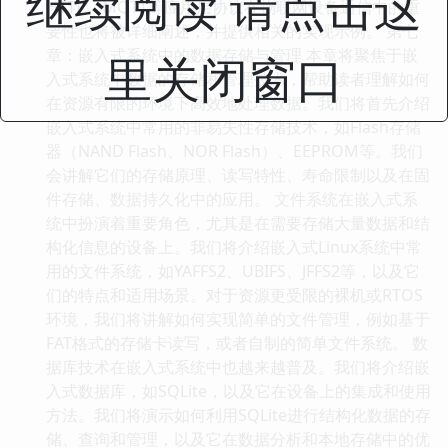
继续阅读 请点击这
HTTP、MQTT等应用层协议在物联网设备通信中的重
要性也将被详细阐述，并提供相关的实现示例。 第七
章：嵌入式系统中的数据存储与管理 本章将聚焦于嵌
里关闭窗口
入式系统中数据的存储和管理技术，帮助读者理解如何
在资源有限的环境下高效地处理数据。我们将首先介绍
嵌入式系统中常用的非易失性存储技术，如Flash存储
器（NAND Flash、NOR Flash）、EEPROM等。我们
会讲解它们的存储原理、读写特性、寿命限制以及在固
件存储、数据持久化中的应用。 文件系统在嵌入式系
统中扮演着重要角色，尤其是在需要存储大量数据和结
构化信息的设备上。我们将介绍嵌入式Linux系统中常
用的文件系统，如YAFFS2、UBIFS、JFFS2等，以及它
们的特点和适用场景。对于资源更受限的裸机或RTOS
环境，我们将讲解如何实现简单的文件管理，例如基于
FAT格式的存储卡读写，或者自制的简单文件系统。 数
据库技术在嵌入式系统中也越来越普及。我们将介绍嵌
入式数据库，如SQLite，以及它在设备上的集成和使用
方法。我们将演示如何利用SQLite进行结构化数据的存
储、查询和管理，以及它在数据分析和本地存储中的优