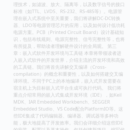
理技术，如滤波、放大、隔离等，以及数字信号的接口
标准（如TTL、LVDS、RS-232、RS-485等）。电源管
理在嵌入式系统中至关重要，我们将讲解DC-DC转换
器、LDO等电源管理芯片的应用，以及如何设计低功耗
电源方案。PCB（Printed Circuit Board）设计基础知
识，包括布线规则、电源完整性、信号完整性等，也将
有所提及，帮助读者理解硬件设计的全局观。 第三
章：嵌入式软件开发环境与工具链 本章将带领读者进
入嵌入式软件的开发世界，介绍主流的开发环境和高效
的工具链。我们将首先讲解交叉编译（Cross-
compilation）的概念和重要性，以及如何搭建交叉编
译环境。不同于PC上的本地编译，嵌入式开发需要在
宿主机上为目标嵌入式平台生成可执行代码。 我们将
重点介绍常用的嵌入式集成开发环境（IDE），如Keil
MDK、IAR Embedded Workbench、SEGGER
Embedded Studio、VS Code配合PlatformIO等。这
些IDE集成了代码编辑器、编译器、调试器等多种功
能，极大地提高了开发效率。我们会详细介绍这些IDE
的安装、配置以及基本操作，包括创建新项目、编写代