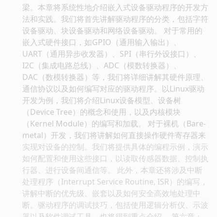
梁。本章将系统性地介绍嵌入式设备驱动程序的开发方
法和实践。我们将首先讲解驱动程序的分类，包括字符
设备驱动、块设备驱动和网络设备驱动。 对于常用的
嵌入式硬件接口，如GPIO（通用输入输出）、
UART（通用异步收发器）、SPI（串行外设接口）、
I2C（集成电路总线）、ADC（模数转换器）、
DAC（数模转换器）等，我们将详细讲解其硬件原理、
通信协议以及如何编写对应的驱动程序。以Linux驱动
开发为例，我们将介绍Linux设备模型、设备树
（Device Tree）的概念和使用，以及内核模块
（Kernel Module）的编写和加载。 对于裸机（Bare-
metal）开发，我们将讲解如何直接操作硬件寄存器来
实现对设备的控制。我们将提供具体的编程示例，演示
如何配置和使用这些接口，以读取传感器数据、控制执
行器、进行设备间通信等。 此外，本章还将涉及中断
处理程序（Interrupt Service Routine, ISR）的编写，
讲解中断的优先级、嵌套以及如何安全高效地处理中
断。驱动程序的调试技巧，包括使用逻辑分析仪、示波
器以及软件调试工具，也将得到重点介绍。 第六章：