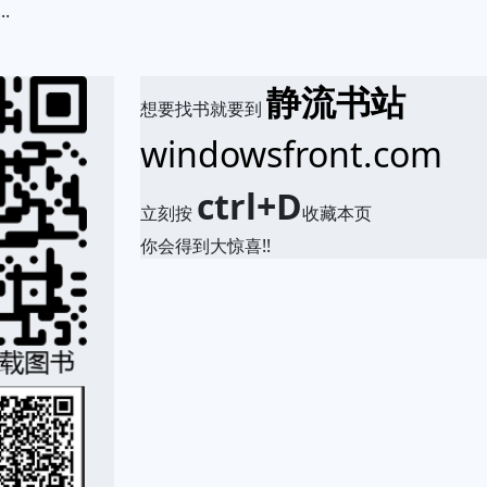
.
静流书站
想要找书就要到
windowsfront.com
ctrl+D
立刻按
收藏本页
你会得到大惊喜!!