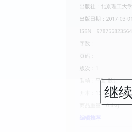
出版社：北京理工大
出版日期：2017-03-0
ISBN：978756823564
字数：
页码：
版次：1
装帧：平装-胶订
继续
开本：16开
商品重量：0.4kg
编辑推荐