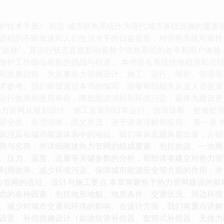
护技术手册》 前言 城市供热系统作为现代城市基础设施的重要
进程的不断加速和人们生活水平的日益提高，对供热系统可靠性
“血脉”，其运行状态直接影响着整个供热系统的效率和用户体
维护工作面临着新的挑战与机遇。 本书旨在系统性地梳理和总
和发展趋势，为从事热力管网设计、施工、运行、维护、管理等
术参考。我们希望通过本书的编写，能够帮助相关从业人员更深
运行效率和使用寿命，降低能源消耗和环境污染，最终为建设更
热力管网从规划设计、施工安装到日常运行、故障诊断、抢修处
容全面，条理清晰，图文并茂，便于读者理解和应用。 第一章 
原理及在城市能源体系中的地位。我们将从宏观角度出发，介绍
势与劣势，并详细阐述热力管网的组成要素，包括热源、一次网
、压力、温度、流量等关键参数的分析，帮助读者建立对热力管
利用效率、减少环境污染、保障城市能源安全等方面的作用，并
热力管网的选址、设计与施工要点 本章将聚焦于热力管网建设的
虑的各种因素，包括地形地貌、地质条件、交通状况、周边环境
、减少对城市交通和环境的影响。在设计方面，我们将重点讲解
设置、补偿措施设计（如波纹管补偿器、套筒式补偿器、无推力