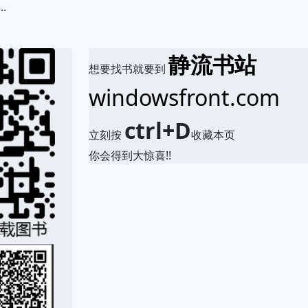
.
静流书站
想要找书就要到
windowsfront.com
ctrl+D
立刻按
收藏本页
你会得到大惊喜!!