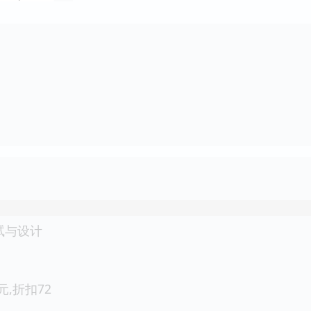
试与设计
3元,折扣72