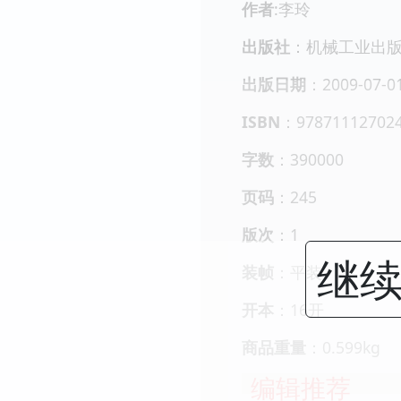
作者
:李玲
出版社
：机械工业出
出版日期
：2009-07-0
ISBN
：97871112702
字数
：390000
页码
：245
版次
：1
继续
装帧
：平装
开本
：16开
商品重量
：0.599kg
编辑推荐