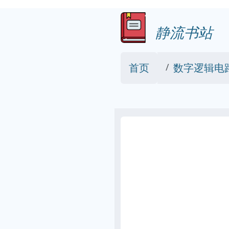
静流书站
首页
数字逻辑电