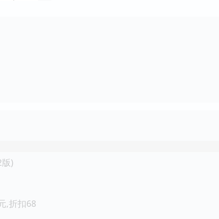
版)
3元,折扣68