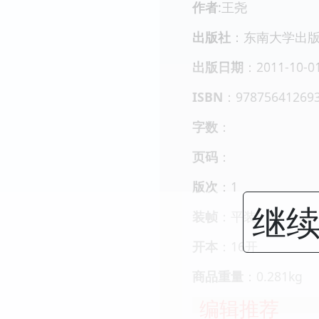
作者
:王尧
出版社
：东南大学出
出版日期
：2011-10-0
ISBN
：97875641269
字数
：
页码
：
版次
：1
继续
装帧
：平装
开本
：16开
商品重量
：0.281kg
编辑推荐