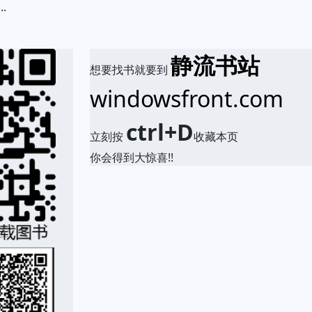
.
静流书站
想要找书就要到
windowsfront.com
ctrl+D
立刻按
收藏本页
你会得到大惊喜!!