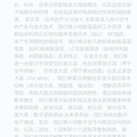
合。此外，还将介绍多级放大器的概念，以及反馈在放
大电路中的作用，包括负反馈对电路稳定性和性能的改
善。 第五章：信号的产生与放大 本章将深入探讨信号
的产生与放大技术。我们将介绍振荡器的工作原理，解
释如何利用正反馈和频率选择元件（如LC、RC电路）
来产生周期性的电信号。我们将分析几种经典的振荡器
电路，如RC移相振荡器、LC谐振振荡器（如哈特利振
荡器、科勒振荡器）及其特点。 在放大方面，我们将
进一步探讨不同类型的放大器，包括宽带放大器（用于
信号传输）、功率放大器（用于驱动负载）以及运算放
大器（Op-amp）。我们将重点讲解运算放大器的基本
结构（差分放大器、增益级、输出级），理解其高开环
增益、高输入阻抗和低输出阻抗的特性。通过虚短和虚
断等概念，我们将展示如何利用运算放大器构建各种基
本模拟电路，如加法器、减法器、积分器、微分器等。
第六章：数字逻辑基础 从本章开始，我们将转向数字
电子领域。首先，我们将介绍数字信号与模拟信号的区
别，以及二进制、十进制和十六进制等数制转换。接
着，我们将详细讲解数字逻辑中最基本也是最重要的