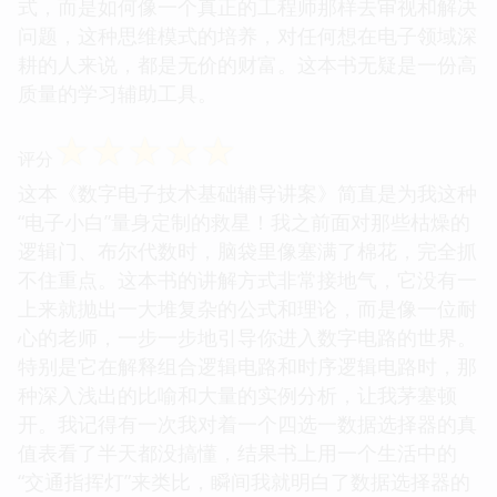
式，而是如何像一个真正的工程师那样去审视和解决
问题，这种思维模式的培养，对任何想在电子领域深
耕的人来说，都是无价的财富。这本书无疑是一份高
质量的学习辅助工具。
☆
☆
☆
☆
☆
评分
这本《数字电子技术基础辅导讲案》简直是为我这种
“电子小白”量身定制的救星！我之前面对那些枯燥的
逻辑门、布尔代数时，脑袋里像塞满了棉花，完全抓
不住重点。这本书的讲解方式非常接地气，它没有一
上来就抛出一大堆复杂的公式和理论，而是像一位耐
心的老师，一步一步地引导你进入数字电路的世界。
特别是它在解释组合逻辑电路和时序逻辑电路时，那
种深入浅出的比喻和大量的实例分析，让我茅塞顿
开。我记得有一次我对着一个四选一数据选择器的真
值表看了半天都没搞懂，结果书上用一个生活中的
“交通指挥灯”来类比，瞬间我就明白了数据选择器的