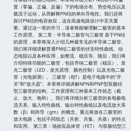
置（零偏、正偏、反偏）下的电场分布、势垒电压以及
载流子运动，从而解释PN结的单向导电性。我们还将
探讨PN结的电容效应，这在高速电路设计中至关重
要。通过这一章的学习，读者将能够理解二极管的基本
工作原理。 第二章：半导体二极管与三极管 基于PN结
的原理，本章将深入介绍几种最常见的半导体二极管。
我们将详细讲解普通PN结二极管的伏安特性曲线、动
态电阻以及各种应用，如整流、稳压等。随后，我们将
介绍特殊功能的二极管，包括齐纳二极管（稳压）、发
光二极管（LED，发光原理、颜色控制）以及光电二极
管（光电探测）。 三极管（BJT）是电子电路中的“开
关”和“放大器”。本章将详细讲解NPN和PNP型双极结
型三极管的结构、工作原理和三种基本工作状态（截
止、放大、饱和）。我们将详细分析三极管的各电极电
流关系、输入特性曲线、输出特性曲线以及电流放大系
数（β）和跨导（gm）的概念。重点将放在三极管的
放大电路，包括不同组态（共射、共集、共基）的特点
和应用。 第三章：场效应晶体管（FET） 与双极结型三