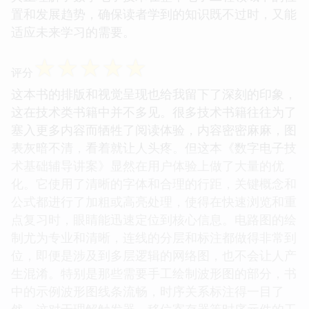
置和发展趋势，确保读者学到的知识既不过时，又能
适应未来学习的需要。
☆
☆
☆
☆
☆
评分
这本书的排版和视觉呈现也给我留下了深刻的印象，
这在技术类书籍中并不多见。很多技术书籍往往为了
塞入更多内容而牺牲了阅读体验，内容密密麻麻，图
表灰暗不清，看着就让人头疼。但这本《数字电子技
术基础辅导讲案》显然在用户体验上做了大量的优
化。它使用了清晰的字体和合理的行距，关键概念和
公式都进行了加粗或高亮处理，使得在快速浏览和重
点复习时，眼睛能迅速定位到核心信息。电路图的绘
制尤为专业和清晰，连线的分层和标注都做得非常到
位，即便是涉及到多层逻辑的网络图，也不会让人产
生混淆。特别是那些需要手工绘制波形图的部分，书
中的示例波形图线条流畅，时序关系标注得一目了
然，这对于理解触发器、移位寄存器等时序元件的工