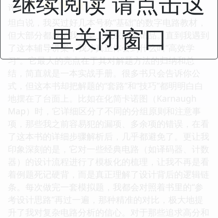
继续阅读 请点击这
☆
☆
☆
☆
☆
评分
坦白说，我买过好几本号称“基础”的数字电路教材，
里关闭窗口
但大部分都成了我书架上积灰的装饰品。直到我遇到
了这本辅导讲案，我才真正体会到什么叫“高效学
习”。它最大的亮点在于其对解题方法的归纳和总
结，简直就是一本实战手册。很多书只会告诉你公
式，但这本书却把解题的“套路”和“技巧”都明明白白
地摆在了台面上。比如在化简卡诺图（Karnaugh
Map）时，它详细区分了不同的分组原则和注意事
项，那些我之前容易犯的漏项、多余项的错误，在看
了这本书的详细步骤解析后，几乎都避免了。更让我
印象深刻的是，它对一些经典电路（如译码器、计数
器）的设计流程进行了模板化的梳理，让我不再是看
着例题死记硬背，而是真正理解了设计背后的逻辑链
条。每次做完一套模拟题，我都会对照着书里的“参
考设计思路”再过一遍，那种精准的对比，极大地提
升了我对复杂电路分析的信心。对于那些追求高分和