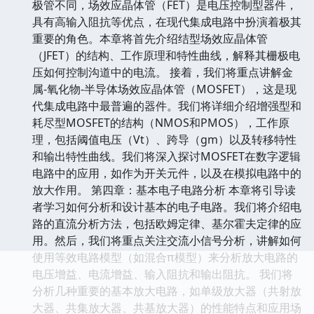
极管不同，场效应晶体管（FET）是电压控制型器件，
具有高输入阻抗等优点，在现代集成电路中扮演着极其
重要的角色。本章将首先介绍结型场效应晶体管
（JFET）的结构、工作原理和特性曲线，解释其栅极电
压如何控制沟道中的电流。 接着，我们将重点讲解金
属-氧化物-半导体场效应晶体管（MOSFET），这是现
代集成电路中最普遍的器件。我们将详细介绍增强型和
耗尽型MOSFET的结构（NMOS和PMOS），工作原
理，包括阈值电压（Vt）、跨导（gm）以及转移特性
和输出特性曲线。我们将深入探讨MOSFET在数字逻辑
电路中的应用，如作为开关元件，以及在模拟电路中的
放大作用。 第四章：基本电子电路分析 本章将引导读
者学习如何分析和设计基本的电子电路。我们将介绍电
路的直流分析方法，包括欧姆定律、基尔霍夫定律的应
用。然后，我们将重点关注交流小信号分析，讲解如何
使用等效电路模型（如混合π模型）来分析放大电路的
电压增益、电流增益、输入阻抗和输出阻抗。 我们将
分析几种重要的基本放大电路，如单级放大器（共射放
大器、共集放大器、共基放大器）的性能特点和应用场