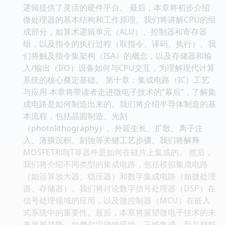
逻辑提供了灵活的硬件平台。 最后，本章将初步介绍
微处理器的基本结构和工作原理。我们将讲解CPU的组
成部分，如算术逻辑单元（ALU）、控制器和寄存器
组，以及指令的执行过程（取指令、译码、执行）。我
们将触及指令集架构（ISA）的概念，以及存储器和输
入/输出（I/O）设备如何与CPU交互，为理解现代计算
系统的核心奠定基础。 第十章：集成电路（IC）工艺
与应用 本章将带读者走进微电子技术的“幕后”，了解集
成电路是如何制造出来的。我们将介绍半导体制造的基
本流程，包括晶圆制造、光刻
（photolithography）、外延生长、扩散、离子注
入、薄膜沉积、刻蚀等关键工艺步骤。我们将解释
MOSFET和BJT等器件是如何在硅片上集成的。 然后，
我们将介绍不同类型的集成电路，包括模拟集成电路
（如运算放大器、稳压器）和数字集成电路（如微处理
器、存储器）。我们将讨论数字信号处理器（DSP）在
信号处理领域的应用，以及微控制器（MCU）在嵌入
式系统中的重要性。最后，本章将展望微电子技术的未
来发展趋势，如摩尔定律的延续、三维集成、新兴材料