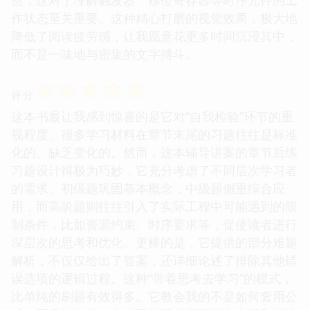
作状态至关重要。这种精心打磨的视觉效果，极大地
降低了阅读疲劳感，让我愿意花更多时间沉浸其中，
而不是一味地与密集的文字搏斗。
☆
☆
☆
☆
☆
评分
这本书最让我感到惊喜的是它对“自我检验”环节的重
视程度。很多学习材料在章节末尾的习题往往是标准
化的、缺乏变化的。然而，这本辅导讲案的章节后练
习题设计得极为巧妙，它充分考虑了不同层次学习者
的需求。初级题巩固基本概念，中级题侧重综合应
用，而高阶题则往往引入了实际工程中可能遇到的限
制条件，比如资源约束、时序要求等，促使读者进行
深层次的思考和优化。更棒的是，它提供的部分难题
解析，不仅仅给出了答案，还详细论述了排除其他错
误选项的逻辑过程。这种“带着思考去学习”的模式，
比单纯的刷题有效得多。它教会我的不是如何套用公