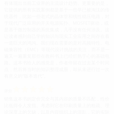
有体现出当前工业界的主流设计趋势。更重要的是，
它提供的所有实践案例都是基于一些早已被淘汰的传
统器件，比如一些老式的晶体管和线性稳压电路，对
于现代广泛应用的开关电源拓扑、MOSFET驱动，或
是基于微控制器的系统集成，几乎没有任何涉及。这
让读者感到自己学的知识与现实工业应用之间存在着
一道巨大的鸿沟。我们现在需要的是对高频特性、电
磁兼容性（EMC）等现代设计挑战的关注，而不是一
遍又一遍重复那些在教科书上已经烂熟于心的基础电
路。这本书给人的感觉是，作者停留在过去某个时间
点，然后将当时的知识整理成册，却从未进行过一次
有意义的“版本迭代”。
☆
☆
☆
☆
☆
评分
销售这本书的定价完全与其内容的质量不匹配，性价
比低得令人发指。考虑到它在印刷质量上的粗疏、理
论深度上的欠缺，以及内容组织上的混乱，它的实际