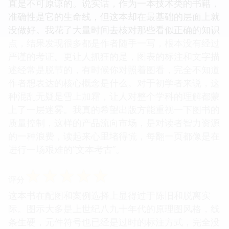
直是不可原谅的。说实话，作为一本技术类的书籍，
准确性是它的生命线，但这本却在最基础的层面上就
没做好。我花了大量时间去核对那些看似正确的知识
点，结果发现很多都是作者随手一写，根本没有经过
严谨的考证。更让人抓狂的是，图表的标注和文字描
述经常是脱节的，有时候你对照着图看，完全不知道
作者想表达的核心概念是什么。对于初学者来说，这
种混乱无疑是雪上加霜，让人对整个学科的理解都蒙
上了一层迷雾。我真的希望出版方能重视一下图书的
质量控制，这样的产品流向市场，是对读者智力资源
的一种浪费，读起来心里堵得慌，每翻一页都像是在
进行一场艰难的“文本考古”。
☆
☆
☆
☆
☆
评分
这本书在配图和案例选择上显得过于陈旧和脱离实
际。图示大多是上世纪八九十年代的原理图风格，线
条生硬，元件符号也已经是过时的标注方式，完全没