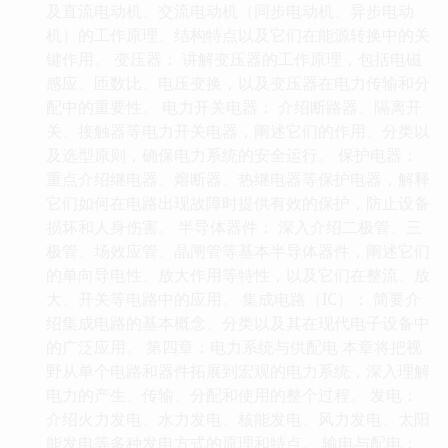
及直流电动机、交流电动机（同步电动机、异步电动
机）的工作原理、结构特点以及它们在能源转换中的关
键作用。 变压器： 讲解变压器的工作原理，包括电磁
感应、匝数比、电压变换，以及变压器在电力传输和分
配中的重要性。 电力开关电器： 介绍断路器、隔离开
关、接触器等电力开关电器，阐述它们的作用、分类以
及选型原则，确保电力系统的安全运行。 保护电器：
重点介绍继电器、熔断器、热继电器等保护电器，解释
它们如何在电路出现故障时提供有效的保护，防止设备
损坏和人身伤害。 半导体器件： 深入介绍二极管、三
极管、场效应管、晶闸管等基本半导体器件，阐述它们
的单向导电性、放大作用等特性，以及它们在整流、放
大、开关等电路中的应用。 集成电路（IC）： 简要介
绍集成电路的基本概念、分类以及其在现代电子设备中
的广泛应用。 第四章：电力系统与供配电 本章将把视
野从单个电路和器件拓展到宏观的电力系统，深入理解
电力的产生、传输、分配和使用的整个过程。 发电：
介绍火力发电、水力发电、核能发电、风力发电、太阳
能发电等多种发电方式的原理和特点。 输电与配电：