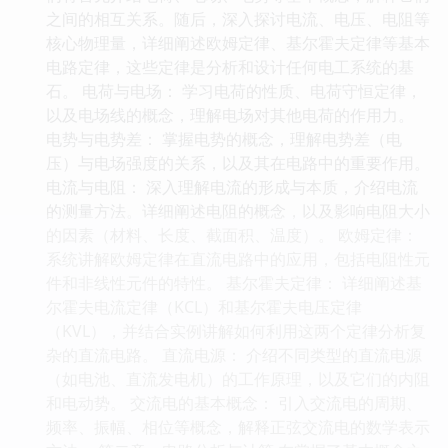
之间的相互关系。随后，深入探讨电流、电压、电阻等
核心物理量，详细阐述欧姆定律、基尔霍夫定律等基本
电路定律，这些定律是分析和设计任何电工系统的基
石。 电荷与电场： 学习电荷的性质、电荷守恒定律，
以及电场线的概念，理解电场对其他电荷的作用力。
电势与电势差： 掌握电势的概念，理解电势差（电
压）与电场强度的关系，以及其在电路中的重要作用。
电流与电阻： 深入理解电流的形成与本质，介绍电流
的测量方法。详细阐述电阻的概念，以及影响电阻大小
的因素（材料、长度、截面积、温度）。 欧姆定律：
系统讲解欧姆定律在直流电路中的应用，包括电阻性元
件和非线性元件的特性。 基尔霍夫定律： 详细阐述基
尔霍夫电流定律（KCL）和基尔霍夫电压定律
（KVL），并结合实例讲解如何利用这两个定律分析复
杂的直流电路。 直流电源： 介绍不同类型的直流电源
（如电池、直流发电机）的工作原理，以及它们的内阻
和电动势。 交流电的基本概念： 引入交流电的周期、
频率、振幅、相位等概念，解释正弦交流电的数学表示