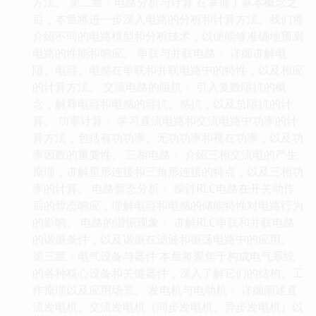
方法。 第二章：电路分析与计算 在掌握了基本概念之
后，本章将进一步深入电路的分析和计算方法。我们将
介绍不同的电路模型和分析技术，以便能够准确地预测
电路的性能和响应。 串联与并联电路： 详细讲解电
阻、电容、电感在串联和并联电路中的特性，以及相应
的计算方法。 交流电路的阻抗： 引入复数阻抗的概
念，解释电容和电感的容抗、感抗，以及总阻抗的计
算。 功率计算： 学习直流电路和交流电路中功率的计
算方法，包括有功功率、无功功率和视在功率，以及功
率因数的重要性。 三相电路： 介绍三相交流电的产生
原理，讲解星形连接和三角形连接的特点，以及三相功
率的计算。 电路暂态分析： 探讨RLC电路在开关动作
后的暂态响应，理解电容和电感的储能特性对电路行为
的影响。 电路的谐振现象： 讲解RLC串联和并联电路
的谐振条件，以及谐振在滤波和振荡电路中的应用。
第三章：电气设备与器件 本章将聚焦于构成电气系统
的各种核心设备和关键器件，深入了解它们的结构、工
作原理以及应用场景。 发电机与电动机： 详细阐述直
流发电机、交流发电机（同步发电机、异步发电机）以