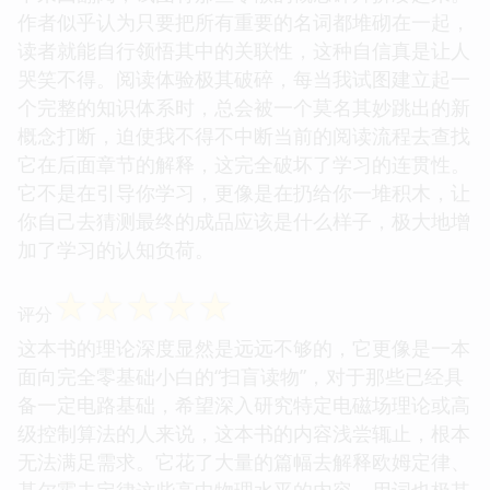
作者似乎认为只要把所有重要的名词都堆砌在一起，
读者就能自行领悟其中的关联性，这种自信真是让人
哭笑不得。阅读体验极其破碎，每当我试图建立起一
个完整的知识体系时，总会被一个莫名其妙跳出的新
概念打断，迫使我不得不中断当前的阅读流程去查找
它在后面章节的解释，这完全破坏了学习的连贯性。
它不是在引导你学习，更像是在扔给你一堆积木，让
你自己去猜测最终的成品应该是什么样子，极大地增
加了学习的认知负荷。
☆
☆
☆
☆
☆
评分
这本书的理论深度显然是远远不够的，它更像是一本
面向完全零基础小白的“扫盲读物”，对于那些已经具
备一定电路基础，希望深入研究特定电磁场理论或高
级控制算法的人来说，这本书的内容浅尝辄止，根本
无法满足需求。它花了大量的篇幅去解释欧姆定律、
基尔霍夫定律这些高中物理水平的内容，用词也极其