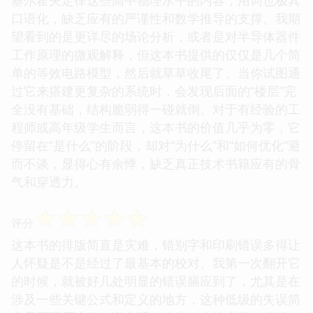
口语化，缺乏应有的严谨性和数学推导的支撑。我期
望看到的是更详尽的场论分析，或者是对半导体器件
工作原理的微观解释，但这本书提供的仅仅是几个简
单的等效电路模型，然后就草草收尾了。当你试图通
过它来搭建更复杂的系统时，会发现后面的“楼层”完
全没有基础，结构脆弱得一碰就倒。对于有经验的工
程师或高年级学生而言，这本书的价值几乎为零，它
停留在“是什么”的阶段，却对“为什么”和“如何优化”避
而不谈，显得心有余悸，缺乏真正技术书籍应有的骨
气和穿透力。
☆
☆
☆
☆
☆
评分
这本书的排版简直是灾难，错别字和印刷错误多得让
人怀疑是不是经过了最基本的校对。我第一次翻开它
的时候，就被好几处明显的错误膈应到了，尤其是在
涉及一些关键公式和定义的地方，这种低级的失误简