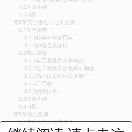
7.6本章小结
7.7习题
第8章安全用电与电工测量
8.1安全用电
8.1.1触电与安全用电
8.1.2触电急救知识
8.2电工测量
8.2.1电工测量的基本知识
8.2.2电工测量的误差和准确级
8.2.3指示仪表的组成及原理
8.2.4万用表
8.2.5测量技术
8.3本章小结
8.4习题
第9章综合实训
9.1电度表的安装与使用
9.2照明电路的安装