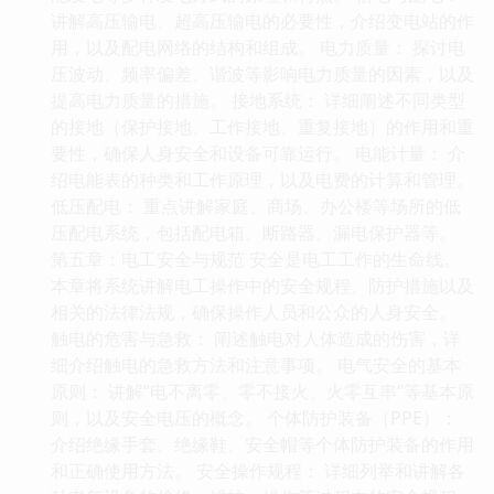
讲解高压输电、超高压输电的必要性，介绍变电站的作
用，以及配电网络的结构和组成。 电力质量： 探讨电
压波动、频率偏差、谐波等影响电力质量的因素，以及
提高电力质量的措施。 接地系统： 详细阐述不同类型
的接地（保护接地、工作接地、重复接地）的作用和重
要性，确保人身安全和设备可靠运行。 电能计量： 介
绍电能表的种类和工作原理，以及电费的计算和管理。
低压配电： 重点讲解家庭、商场、办公楼等场所的低
压配电系统，包括配电箱、断路器、漏电保护器等。
第五章：电工安全与规范 安全是电工工作的生命线。
本章将系统讲解电工操作中的安全规程、防护措施以及
相关的法律法规，确保操作人员和公众的人身安全。
触电的危害与急救： 阐述触电对人体造成的伤害，详
细介绍触电的急救方法和注意事项。 电气安全的基本
原则： 讲解“电不离零、零不接火、火零互串”等基本原
则，以及安全电压的概念。 个体防护装备（PPE）：
介绍绝缘手套、绝缘鞋、安全帽等个体防护装备的作用
和正确使用方法。 安全操作规程： 详细列举和讲解各