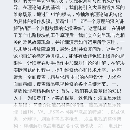
拨》的另一重要组成部分，便是极具针对性的实践指
导。在理论知识的基础上，我们将引入大量贴近实际的
维修场景，通过“1+1”的模式，将抽象的理论知识转化
为具体的操作步骤。所谓“1+1”，即“一个原理的深入讲
解”搭配“一个典型故障的实操演练”。这意味着，在讲解
了某个电路模块的工作原理后，我们会立刻呈现与之相
关的常见故障现象，并详细演示如何运用所学原理，一
步步地分析故障原因，最终找到并修复问题。这种“理
论+实践”的循环递进模式，能够有效避免纸上谈兵的局
限性，让读者在动手操作中加深对理论的理解，在解决
实际问题的过程中，提升维修信心和技术水平。 内容
聚焦：全面覆盖，精益求精 本书的内容设计，力求全
面而精细，覆盖液晶电视检修的各个关键环节。 一、
基础原理与结构解析： 首先，我们将从最基础的知识
入手，为读者打下坚实的根基。这包括： 液晶显示技
术基础： 简要介绍液晶材料的特性、液晶屏的显示原
理（如TN、VA、IPS等不同类型液晶的特点），以及像
素、分辨率、刷新率等基本概念。 液晶电视的整体架
构： 详细解析液晶电视的各个功能模块，如： 电源部