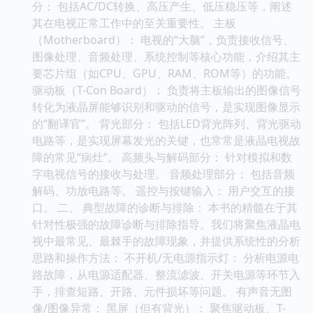
分： 包括AC/DC转换、高压产生、低压稳压等，阐述
其在电视正常工作中的至关重要性。 主板
（Motherboard）： 电视的“大脑”，负责接收信号、
图像处理、音频处理、系统控制等核心功能，介绍其主
要芯片组（如CPU、GPU、RAM、ROM等）的功能。
驱动板（T-Con Board）： 负责将主板输出的图像信号
转化为液晶屏能够识别和驱动的信号，是实现图像显示
的“翻译官”。 背光部分： 包括LED背光阵列、背光驱动
电路等，是实现屏幕发光的关键，也常常是液晶电视故
障的常见“病灶”。 高频头与解码部分： 针对模拟和数
字电视信号的接收与处理。 音频处理部分： 包括音频
解码、功放电路等。 遥控与按键输入： 用户交互的接
口。 二、 典型故障的诊断与排除： 本书的精髓在于其
针对性极强的故障诊断与排除指导。我们将聚焦液晶电
视中最常见、最棘手的故障现象，并提供系统性的分析
思路和操作方法： 不开机/无电源指示灯： 分析电源电
路故障，从电源适配器、整流滤波、开关电源等环节入
手，排查短路、开路、元件损坏等问题。 有声音无图
像/图像异常： 黑屏（但有背光）： 聚焦驱动板、T-