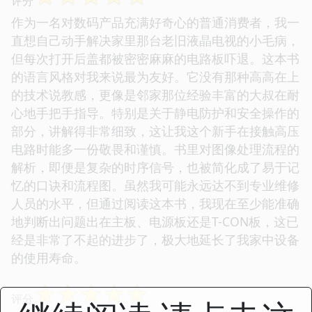
评分
作为一名对数码产品充满好奇心的普通消费者，我一
直想自己动手解决家里那台老旧液晶电视的小毛病，
但每次打开后盖都被密密麻麻的电路板吓退。这本书
的语言风格对我来说最为友好。它没有那种高高在上
的技术说教感，更像是邻家那位经验丰富的大叔在耐
心地手把手指导。特别是关于静电防护和安全操作的
部分，讲解得非常细致，这让我这个新手在接触高压
电路时能多一份敬畏和谨慎。书里对图像处理流程的
解析，即便是复杂的时序信号，也被简化成了易于记
忆的口诀和流程图。虽然我可能永远达不到专业维修
人员的水平，但通过阅读这本书，我现在至少能准确
地判断出问题出在主板、电源板还是T-CON板，这已
经是非常了不起的进步了，极大地延长了我家中设备
的使用寿命。
☆
☆
☆
☆
☆
评分