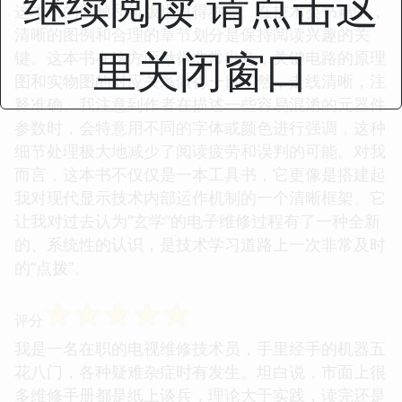
继续阅读 请点击这
这本书的装帧和排版也值得称赞。在技术类书籍中，
清晰的图例和合理的章节划分是保持阅读兴趣的关
里关闭窗口
键。这本书在这方面做得非常出色，关键电路的原理
图和实物图的对应关系做得一目了然，走线清晰，注
释准确。我注意到作者在描述一些容易混淆的元器件
参数时，会特意用不同的字体或颜色进行强调，这种
细节处理极大地减少了阅读疲劳和误判的可能。对我
而言，这本书不仅仅是一本工具书，它更像是搭建起
我对现代显示技术内部运作机制的一个清晰框架。它
让我对过去认为“玄学”的电子维修过程有了一种全新
的、系统性的认识，是技术学习道路上一次非常及时
的“点拨”。
☆
☆
☆
☆
☆
评分
我是一名在职的电视维修技术员，手里经手的机器五
花八门，各种疑难杂症时有发生。坦白说，市面上很
多维修手册都是纸上谈兵，理论大于实践，读完还是