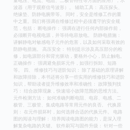
量电压、电流、电阻、二极管特性等方面的应用），示
波器（用于观察信号波形）。 辅助工具： 高压探头、
绝缘垫、防静电腕带等。 同时，安全是维修工作的重
中之重。我们将强调在维修过程中必须遵守的安全规
范，包括： 断电操作： 强调在进行任何内部操作前，
必须断开电视电源，并等待电容放电。 防静电措施：
讲解静电对敏感电子元件的危害，以及如何采取有效的
防静电措施。 高压安全： 特别提示涉及高压部分的检
修，如电源部分和背光驱动，要格外小心，防止触电。
正确操作： 强调避免损坏元件，如强行拆卸、短路
等。 四、 维修技巧与进阶知识： 除了基础的原理讲解
和故障排除，本书还将分享一些实用的维修技巧和进阶
知识，帮助读者提升维修效率和准确性： 故障预判技
巧： 结合故障现象，快速缩小故障范围的思维方法。
元件检测方法： 如何准确判断电阻、电容、电感、二
极管、三极管、集成电路等常用元件的良否。 代换原
则： 在元件损坏时，如何选择合适的代换元件。 电路
图的阅读与理解： 培养阅读电路图的能力，是深入理
解复杂电路的关键。 软件刷写与固件升级： 针对一些