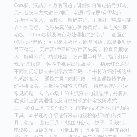
Con板、液晶屏本身的问题，讲解如何通过信号测试、
元件替换等方式进行判断。 花屏/雪花屏/有雪花点：
分析信号输入、高频头、解码芯片、主板处理电路可能
存在的隐患。 色彩失真/偏色/图像倒置： 重点关注驱
动板、T-Con板以及与色彩处理相关的芯片。 画面跳
帧/闪烁/定格： 可能是主板信号处理问题，或是驱动信
号不稳定。 无声音/声音断续/声音失真： 检查音频输
入、解码芯片、功放电路、扬声器等环节。 指示灯闪
烁/异常报警： 许多电视在出现故障时，指示灯会通过
不同的闪烁模式来指示故障代码，本书将详细解析这些
代码的含义。 遥控失灵/按键无效： 检查遥控器本身、
红外接收头、主板的按键输入电路。 特定品牌/型号的
常见问题： 结合市场上的主流液晶电视品牌，分析其
在设计上的共通性以及可能出现的特定故障模式。
三、 检修工具与安全操作： 精湛的技术离不开得力的
工具。本书还将介绍进行液晶电视检修所需的各类工
具，包括： 基础工具： 螺丝刀套装、镊子、剥线钳、
电烙铁、吸锡器等。 测量工具： 万用表（掌握其在测