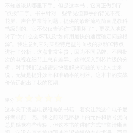
不知道该从哪里下手。但是这本书，它真正做到了
“点拨”二字。书中针对一些常见但棘手的背光不亮、
花屏、声音异常等问题，提供的诊断流程简直是教科
书级别的。它不仅仅告诉你“哪里坏了”，更深入地探
讨了“为什么会坏”以及“如何用最快的速度确定问题根
源”。我注意到它对某些特定型号面板的驱动IC特点
进行了分析，这点非常宝贵，因为不同品牌、不同批
次的电视在细节上总有差异。这种深入到芯片级的分
析，对于我们这些需要快速解决问题的专业人士来
说，无疑是提升效率和准确率的利器。这本书的实战
价值远超出了我的预期。
☆
☆
☆
☆
☆
评分
这本关于液晶电视维修的书籍，着实让我这个电子爱
好者眼前一亮。我之前对电路板上的元件和信号流向
总是感觉有些模糊，但这本书的讲解方式非常清晰直
观。它没有直接堆砌那些晦涩难懂的专业术语，而是