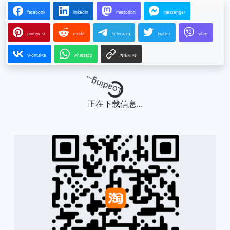
facebook
linkedin
mastodon
messenger
pinterest
reddit
telegram
twitter
viber
vkontakte
whatsapp
复制链接
Loading...
正在下载信息...