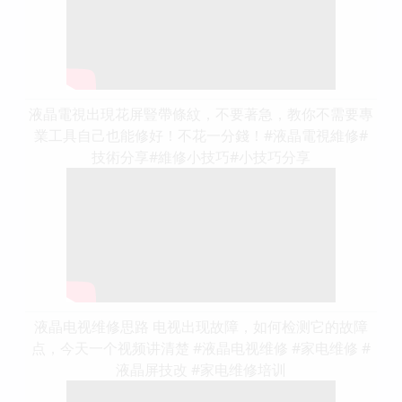
液晶電視出現花屏豎帶條紋，不要著急，教你不需要專
業工具自己也能修好！不花一分錢！#液晶電視維修#
技術分享#維修小技巧#小技巧分享
液晶电视维修思路 电视出现故障，如何检测它的故障
点，今天一个视频讲清楚 #液晶电视维修 #家电维修 #
液晶屏技改 #家电维修培训