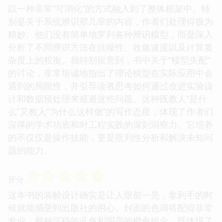
以一种非常“可消化”的方式融入到了整体框架中。特
别是关于系统辨识那几章的内容，作者们处理得极为
精妙。他们没有简单地罗列各种辨识模型，而是深入
分析了不同辨识方法在抗噪性、收敛速度以及计算复
杂度上的权衡。我特别留意到，书中关于“模型失配”
的讨论，非常坦诚地指出了理论模型在实际应用中会
遇到的局限性，并引导读者思考如何通过改进实验设
计和数据预处理来规避这些问题。这种既教人“是什
么”又教人“为什么这样做”的写作态度，体现了作者们
深厚的学术功底和对工程实践的深刻洞察力。它培养
的不仅仅是操作技能，更是批判性分析和解决未知问
题的能力。
☆
☆
☆
☆
☆
评分
这本书的装帧设计确实是让人眼前一亮，拿到手的时
候就能感受到出版社的用心。封面的色调搭配得非常
专业，那种沉稳的蓝色和明亮的橙色组合，既体现了