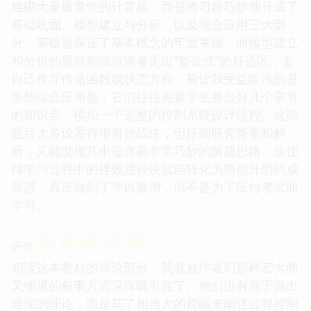
堆砌大量重复性的计算题，而是将习题巧妙地分成了
基础巩固、模型建立与分析、以及综合应用三大部
分。基础题保证了基本概念的牢固掌握，而模型建立
和分析的题目则强迫读者走出“套公式”的舒适区，去
自己推导传递函数或状态方程。最让我受益匪浅的是
那些综合应用题，它们往往需要学生整合好几个章节
的知识点，模拟一个完整的控制系统设计流程。这些
题目大多设置得很有挑战性，但仔细研究答案和解
析，又能发现其中蕴含着非常巧妙的解题思路。这使
得学习过程中的挫败感很快就能转化为豁然开朗的成
就感，真正做到了学以致用，而不是为了应付考试而
学习。
☆
☆
☆
☆
☆
评分
初读这本教材的导论部分，我就被作者们那种宏大而
又细腻的叙事方式深深吸引住了。他们没有急于抛出
艰深的理论，而是花了相当大的篇幅来阐述过程控制