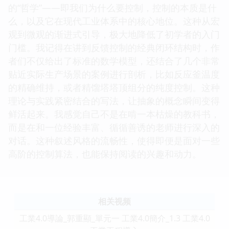
的“哲学”——即我们为什么要控制，控制的本质是什
么，以及它在现代工业体系中的核心地位。这种从宏
观到微观的渐进式引导，极大地降低了初学者的入门
门槛。我记得在讲到反馈控制的经典闭环结构时，作
者们不仅给出了标准的数学模型，还结合了几个非常
贴近实际生产场景的案例进行剖析，比如反应釜温度
的精确维持，或者精馏塔塔顶组分的纯度控制。这种
理论与实践紧密结合的写法，让抽象的概念瞬间变得
鲜活起来。我感觉自己不是在啃一本枯燥的教科书，
而是在和一位经验丰富、循循善诱的老师进行深入的
对话。这种叙述风格的流畅性，使得即便是面对一些
高阶的控制算法，也能保持阅读的兴趣和动力。
相关视频
工業4.0導論_郭重顯_單元一 工業4.0簡介_1.3 工業4.0