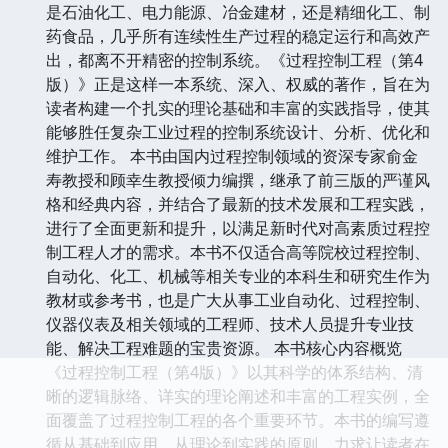
是石油化工、电力能源、冶金建材，还是精细化工、制
药食品，几乎所有连续性生产过程的稳定运行和高效产
出，都离不开精密的控制系统。《过程控制工程（第4
版）》正是这样一本系统、深入、权威的著作，旨在为
读者构建一个扎实的理论基础和丰富的实践指导，使其
能够胜任复杂工业过程的控制系统设计、分析、优化和
维护工作。 本书由国内过程控制领域的资深专家俞金
寿教授和顾幸生教授倾力编撰，继承了前三版的严谨风
格和经典内容，并结合了最新的技术发展和工程实践，
进行了全面更新和提升，以满足新时代对高素质过程控
制工程人才的需求。本书不仅适合高等院校过程控制、
自动化、化工、机械等相关专业的本科生和研究生作为
教材或参考书，也是广大从事工业自动化、过程控制、
仪器仪表及相关领域的工程师、技术人员提升专业技
能、解决工程难题的宝贵资源。 本书核心内容概览
《过程控制工程（第4版）》以其科学的体系结构、清
晰的逻辑脉络、详实的理论阐述和丰富的工程实例，全
面覆盖了过程控制工程的各个重要环节。本书的编写遵
循从基础到应用、从理论到实践的原则，力求让读者在