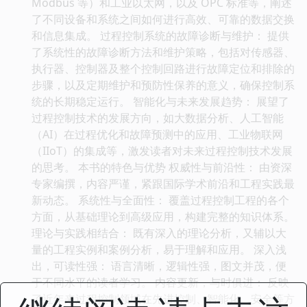
Modbus 等）和工业以太网，以及 OPC 标准等，阐述
了不同设备和系统之间如何进行高效、可靠的数据交换
和信息集成。 过程控制系统的故障诊断与维护： 提供
了系统性的故障诊断方法和维护策略，包括对传感器、
执行器、控制器及整个控制回路进行故障定位和排除的
步骤，以及定期维护和预防性保养的意义，确保控制系
统的长期稳定运行。 智能化与未来发展趋势： 展望了
过程控制技术的发展方向，如大数据分析、人工智能
（AI）在过程优化和故障预测中的应用、工业物联网
（IIoT）的集成等，激发读者对未来过程控制技术发展
的思考。 本书的特色与优势 权威性与前沿性： 由资深
专家编撰，内容严谨，紧跟国际学术前沿和工程实践最
新动态。 系统性与全面性： 覆盖过程控制工程的各个
方面，从基础理论到高级应用，构建完整的知识体系。
理论与实践相结合： 既有深入的理论分析，又辅以大
量的工程实例和案例分析，易于理解和应用。 深入浅
出，可读性强： 语言清晰，逻辑性强，图文并茂，便
于不同水平的读者学习。 内容更新，与时俱进： 反映
了近年来过程控制领域在先进控制、智能化、安全等方