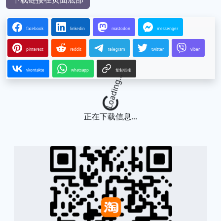
facebook
linkedin
mastodon
messenger
pinterest
reddit
telegram
twitter
viber
vkontakte
whatsapp
复制链接
Loading...
正在下载信息...