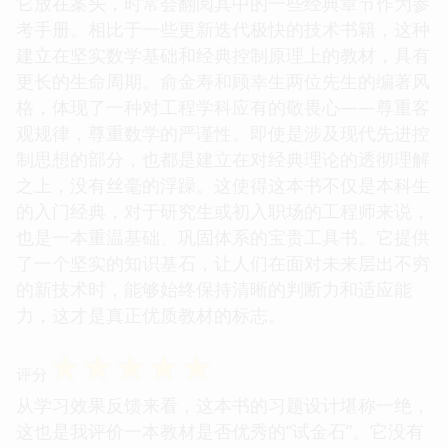
它放在案头，时常会翻阅其中的一些经典章节作为参
考手册。相比于一些更新迭代极快的技术书籍，这种
建立在坚实数学基础和经典控制原理上的教材，具有
更长的生命周期。俞金寿和顾幸生两位先生的编著风
格，体现了一种对工程学科应有的敬畏心——尊重客
观规律，尊重数学的严谨性。即使是涉及现代先进控
制思想的部分，也都是建立在对经典理论的透彻理解
之上，没有丝毫的浮躁。这使得这本书不仅是本科生
的入门经典，对于研究生或初入职场的工程师来说，
也是一本重温基础、巩固体系的宝贵工具书。它提供
了一个坚实的知识基石，让人们在面对未来层出不穷
的新技术时，能够始终保持清晰的判断力和适应能
力，这才是真正优质教材的标志。
☆
☆
☆
☆
☆
评分
从学习效果反馈来看，这本书的习题设计堪称一绝，
这也是我评价一本教材是否优秀的“试金石”。它没有