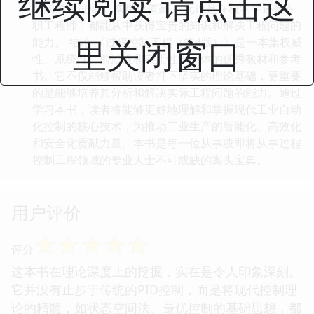
继续阅读 请点击这
面的最新进展。 实用价值高： 无论是在校学生还是在
职工程师，都能从中获得宝贵的知识和解决工程问题的
里关闭窗口
能力。 结论 《过程控制工程（第4版）》是一本集权威
性、系统性、前沿性和实用性于一体的优秀教材和参考
书。它不仅能够帮助读者打下坚实的理论基础，更重要
的是能够培养其分析和解决实际工程问题的能力。通过
学习本书，读者将能够更好地理解和掌握现代工业自动
化控制的核心技术，为推动工业生产的智能化、高效化
和安全化贡献力量。本书是每一位从事或即将从事过程
控制工程领域的专业人士不可或缺的案头宝典。
用户评价
☆
☆
☆
☆
☆
评分
这本书在理论深度上的挖掘，实在是令人印象深刻。
它并没有止步于传统的PID控制，而是将现代控制理
论的精髓，如状态空间法、最优控制的基础思想，都