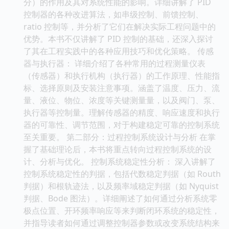
分）的作用及其对系统性能的影响。详细讲解了 PID
控制器的各种改进算法，如串级控制、前馈控制、
ratio 控制等，并分析了它们在解决实际工程问题中的
优势。本书不仅讲解了 PID 控制的基础，还深入探讨
了其在工程实践中的各种应用技巧和优化策略。 传感
器与执行器： 详细介绍了各种常用的过程测量仪表
（传感器）和执行机构（执行器）的工作原理、性能指
标、选择原则及安装注意事项。涵盖了温度、压力、流
量、液位、物位、浓度等关键测量量，以及阀门、泵、
执行器等控制量。理解传感器的精度、响应速度和执行
器的可靠性、调节范围，对于构建稳定可靠的控制系统
至关重要。 第二部分：过程控制系统设计与分析 在掌
握了基础理论后，本书将重点转向过程控制系统的设
计、分析与优化。 控制系统稳定性分析： 深入讲解了
控制系统稳定性的判据，包括代数稳定判据（如 Routh
判据）和根轨迹法，以及频率域稳定判据（如 Nyquist
判据、Bode 图法）。详细阐述了如何通过分析系统零
极点位置、开环频率响应等来判断闭环系统的稳定性，
并指导读者如何通过调整控制器参数或改变系统结构来