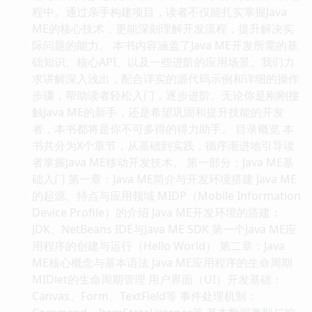
程中。通过亲手构建项目，读者不仅能扎实掌握Java
ME的核心技术，更能深刻理解开发流程，提升解决实
际问题的能力。 本书内容涵盖了Java ME开发所需的基
础知识、核心API、以及一些进阶的应用场景。我们力
求讲解深入浅出，配合详实的源代码示例和详细的操作
步骤，帮助读者轻松入门，逐步进阶。无论你是刚刚接
触Java ME的新手，还是希望巩固和提升技能的开发
者，本书都将是你不可多得的得力助手。 目录概览 本
书共分为X个章节，从基础到实践，循序渐进地引导读
者掌握Java ME移动开发技术。 第一部分：Java ME基
础入门 第一章：Java ME简介与开发环境搭建 Java ME
的起源、特点与应用领域 MIDP（Mobile Information
Device Profile）的介绍 Java ME开发环境的搭建：
JDK、NetBeans IDE与Java ME SDK 第一个Java ME应
用程序的创建与运行（Hello World） 第二章：Java
ME核心概念与基本语法 Java ME应用程序的生命周期
MIDlet的生命周期管理 用户界面（UI）开发基础：
Canvas、Form、TextField等 事件处理机制：