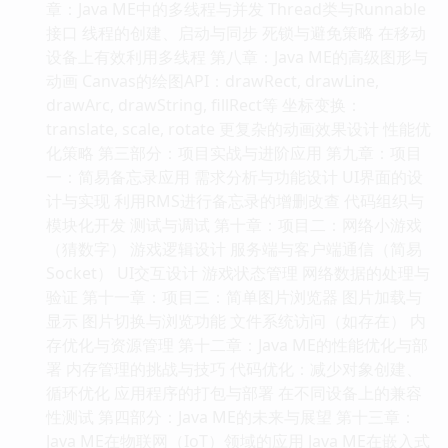
章：Java ME中的多线程与并发 Thread类与Runnable
接口 线程的创建、启动与同步 死锁与避免策略 在移动
设备上有效利用多线程 第八章：Java ME的高级图形与
动画 Canvas的绘图API：drawRect, drawLine,
drawArc, drawString, fillRect等 坐标变换：
translate, scale, rotate 更复杂的动画效果设计 性能优
化策略 第三部分：项目实战与进阶应用 第九章：项目
一：简易备忘录应用 需求分析与功能设计 UI界面的设
计与实现 利用RMS进行备忘录的增删改查 代码组织与
模块化开发 测试与调试 第十章：项目二：网络小游戏
（猜数字） 游戏逻辑设计 服务端与客户端通信（简易
Socket） UI交互设计 游戏状态管理 网络数据的处理与
验证 第十一章：项目三：简单图片浏览器 图片加载与
显示 图片切换与浏览功能 文件系统访问（如存在） 内
存优化与资源管理 第十二章：Java ME的性能优化与部
署 内存管理的挑战与技巧 代码优化：减少对象创建、
循环优化 应用程序的打包与部署 在不同设备上的兼容
性测试 第四部分：Java ME的未来与展望 第十三章：
Java ME在物联网（IoT）领域的应用 Java ME在嵌入式