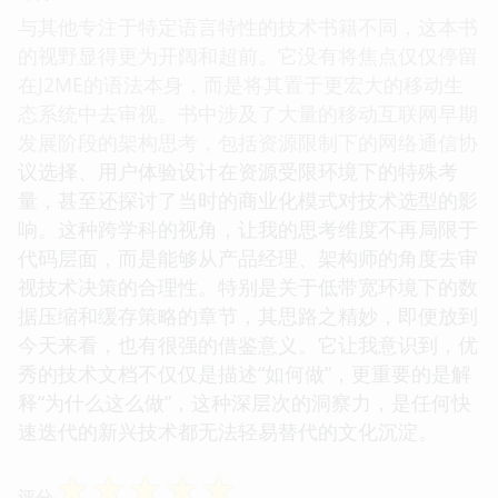
与其他专注于特定语言特性的技术书籍不同，这本书
的视野显得更为开阔和超前。它没有将焦点仅仅停留
在J2ME的语法本身，而是将其置于更宏大的移动生
态系统中去审视。书中涉及了大量的移动互联网早期
发展阶段的架构思考，包括资源限制下的网络通信协
议选择、用户体验设计在资源受限环境下的特殊考
量，甚至还探讨了当时的商业化模式对技术选型的影
响。这种跨学科的视角，让我的思考维度不再局限于
代码层面，而是能够从产品经理、架构师的角度去审
视技术决策的合理性。特别是关于低带宽环境下的数
据压缩和缓存策略的章节，其思路之精妙，即便放到
今天来看，也有很强的借鉴意义。它让我意识到，优
秀的技术文档不仅仅是描述“如何做”，更重要的是解
释“为什么这么做”，这种深层次的洞察力，是任何快
速迭代的新兴技术都无法轻易替代的文化沉淀。
☆
☆
☆
☆
☆
评分