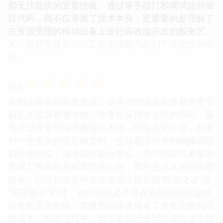
都无法提供的宝贵经验。通过亲手敲打和调试这些项
目代码，我不仅掌握了技术本身，更重要的是理解了
在资源受限的移动设备上进行高效能开发的权衡艺
术，这对于提升我的工程实践能力起到了决定性的作
用。
☆
☆
☆
☆
☆
评分
从阅读体验的角度来说，这本书的语言风格是非常平
易近人且富有激情的。作者在保持专业性的同时，避
免了过度使用晦涩难懂的术语，即使是初学者，在面
对一些复杂的底层概念时，也能通过作者的细腻铺陈
和生动比喻，迅速抓住核心要点。书中的语气更像是
资深工程师在与后辈交流心得，而不是冷冰冰的机器
指令。我特别欣赏作者在关键点设置的“经验之谈”或
“陷阱警示”栏目，这些往往是作者在实际踩坑后总结
出来的宝贵教训，直接帮助读者规避了大量无效的试
错成本。阅读过程中，我常常能感受到作者对这个领