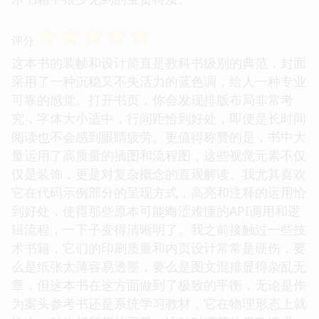
☆
☆
☆
☆
☆
评分
这本书的装帧和设计简直是教科书级别的典范，封面
采用了一种沉稳又不失活力的蓝色调，给人一种专业
可靠的感觉。打开书页，你会发现排版布局非常考
究，字体大小适中，行间距恰到好处，即便是长时间
阅读也不会感到眼睛疲劳。更值得称赞的是，书中大
量运用了高质量的插图和流程图，这些视觉元素不仅
仅是装饰，更是对复杂概念的直观解读。我尤其喜欢
它在代码示例部分的呈现方式，高亮和注释的运用恰
到好处，使得那些原本可能晦涩难懂的API调用和逻
辑流程，一下子变得清晰明了。我之前接触过一些技
术书籍，它们的印刷质量和内页设计常常是硬伤，要
么是纸张太薄容易透墨，要么是图文混排显得杂乱无
章，但这本书在这方面做到了极致的平衡，无论是作
为案头参考书还是系统学习教材，它在物理形态上就