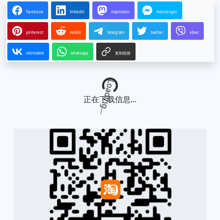
facebook
linkedin
mastodon
messenger
pinterest
reddit
telegram
twitter
viber
vkontakte
whatsapp
复制链接
Loading...
正在下载信息...