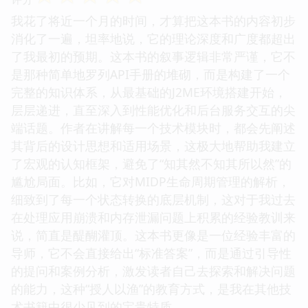
我花了将近一个月的时间，才算把这本书的内容初步
消化了一遍，坦率地说，它的理论深度和广度都超出
了我最初的预期。这本书的叙事逻辑非常严谨，它不
是那种简单地罗列API手册的堆砌，而是构建了一个
完整的知识体系，从最基础的J2ME环境搭建开始，
层层递进，直至深入到性能优化和后台服务交互的尖
端话题。作者在讲解每一个技术模块时，都会先阐述
其背后的设计思想和适用场景，这极大地帮助我建立
了宏观的认知框架，避免了“知其然不知其所以然”的
尴尬局面。比如，它对MIDP生命周期管理的解析，
细致到了每一个状态转换的底层机制，这对于我过去
在处理应用崩溃和内存泄漏问题上积累的经验教训来
说，简直是醍醐灌顶。这本书更像是一位经验丰富的
导师，它不会直接给出“标准答案”，而是通过引导性
的提问和案例分析，激发读者自己去探索和解决问题
的能力，这种“授人以渔”的教育方式，是我在其他技
术书籍中很少见到的宝贵特质。