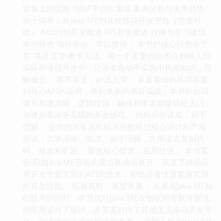
设备上的优势 与IoT平台的集成 案例分析与未来趋势
第十四章：从Java ME到其他移动开发平台（简要对
比） Android开发概述 iOS开发概述 迁移与学习建议
本书特色 项目驱动，学以致用： 本书的核心特色在于
其“项目式”的教学方法。每一个重要的技术点都融入到
实际的项目开发中，让读者在动手实践中巩固知识，理
解概念。 循序渐进，由浅入深： 从最基础的环境搭建
到核心API的应用，再到复杂的项目实战，本书的知识
体系构建清晰，逻辑性强，确保初学者能够轻松入门，
并逐步掌握更高级的开发技巧。 代码示例详实，易于
理解： 提供的所有源代码示例都经过精心设计和严格
测试，力求清晰、简洁、易于理解，方便读者复制代
码、修改和扩展。 聚焦核心技术，实用性强： 本书紧
密围绕Java ME开发的重点和难点展开，涵盖了移动应
用开发中最常用的API和技术，帮助读者快速掌握实用
的开发技能。 拓展视野，展望未来： 在掌握Java ME核
心技术的同时，本书也对Java ME在物联网等新兴领域
的应用进行了探讨，并简要对比了其他主流移动开发平