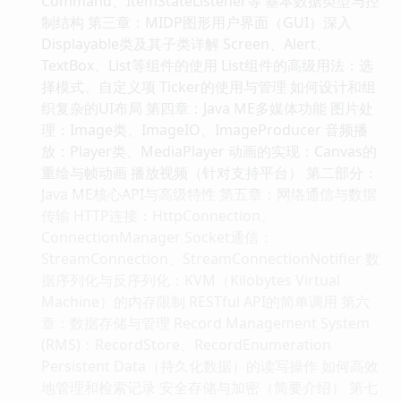
Command、ItemStateListener等 基本数据类型与控
制结构 第三章：MIDP图形用户界面（GUI）深入
Displayable类及其子类详解 Screen、Alert、
TextBox、List等组件的使用 List组件的高级用法：选
择模式、自定义项 Ticker的使用与管理 如何设计和组
织复杂的UI布局 第四章：Java ME多媒体功能 图片处
理：Image类、ImageIO、ImageProducer 音频播
放：Player类、MediaPlayer 动画的实现：Canvas的
重绘与帧动画 播放视频（针对支持平台） 第二部分：
Java ME核心API与高级特性 第五章：网络通信与数据
传输 HTTP连接：HttpConnection、
ConnectionManager Socket通信：
StreamConnection、StreamConnectionNotifier 数
据序列化与反序列化：KVM（Kilobytes Virtual
Machine）的内存限制 RESTful API的简单调用 第六
章：数据存储与管理 Record Management System
(RMS)：RecordStore、RecordEnumeration
Persistent Data（持久化数据）的读写操作 如何高效
地管理和检索记录 安全存储与加密（简要介绍） 第七