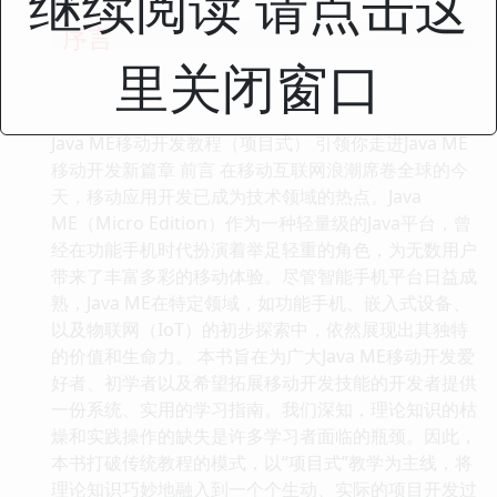
继续阅读 请点击这
序言
里关闭窗口
Java ME移动开发教程（项目式） 引领你走进Java ME
移动开发新篇章 前言 在移动互联网浪潮席卷全球的今
天，移动应用开发已成为技术领域的热点。Java
ME（Micro Edition）作为一种轻量级的Java平台，曾
经在功能手机时代扮演着举足轻重的角色，为无数用户
带来了丰富多彩的移动体验。尽管智能手机平台日益成
熟，Java ME在特定领域，如功能手机、嵌入式设备、
以及物联网（IoT）的初步探索中，依然展现出其独特
的价值和生命力。 本书旨在为广大Java ME移动开发爱
好者、初学者以及希望拓展移动开发技能的开发者提供
一份系统、实用的学习指南。我们深知，理论知识的枯
燥和实践操作的缺失是许多学习者面临的瓶颈。因此，
本书打破传统教程的模式，以“项目式”教学为主线，将
理论知识巧妙地融入到一个个生动、实际的项目开发过