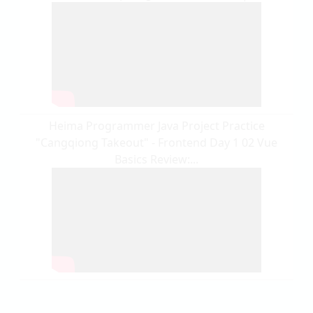
Heima Programmer Java Project Practice
"Cangqiong Takeout" - Frontend Day 1 02 Vue
Basics Review:...