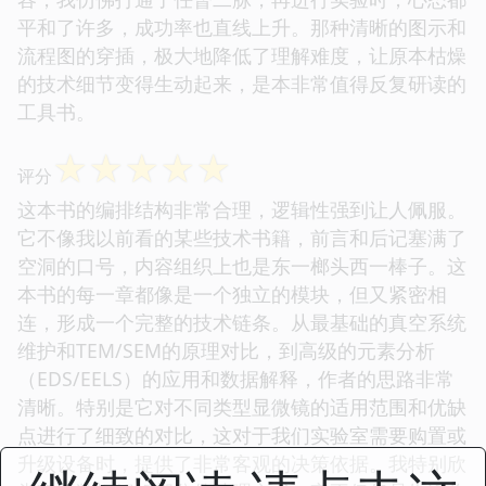
平和了许多，成功率也直线上升。那种清晰的图示和
流程图的穿插，极大地降低了理解难度，让原本枯燥
的技术细节变得生动起来，是本非常值得反复研读的
工具书。
☆
☆
☆
☆
☆
评分
这本书的编排结构非常合理，逻辑性强到让人佩服。
它不像我以前看的某些技术书籍，前言和后记塞满了
空洞的口号，内容组织上也是东一榔头西一棒子。这
本书的每一章都像是一个独立的模块，但又紧密相
连，形成一个完整的技术链条。从最基础的真空系统
维护和TEM/SEM的原理对比，到高级的元素分析
（EDS/EELS）的应用和数据解释，作者的思路非常
清晰。特别是它对不同类型显微镜的适用范围和优缺
点进行了细致的对比，这对于我们实验室需要购置或
升级设备时，提供了非常客观的决策依据。我特别欣