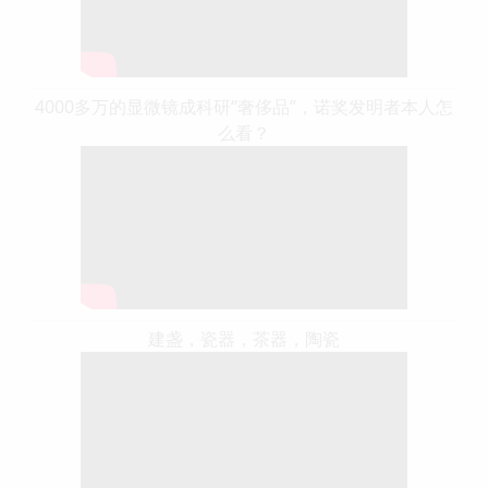
4000多万的显微镜成科研“奢侈品”，诺奖发明者本人怎
么看？
建盏，瓷器，茶器，陶瓷