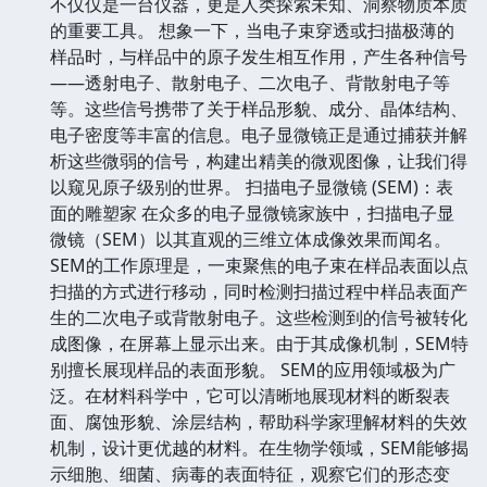
不仅仅是一台仪器，更是人类探索未知、洞察物质本质
的重要工具。 想象一下，当电子束穿透或扫描极薄的
样品时，与样品中的原子发生相互作用，产生各种信号
——透射电子、散射电子、二次电子、背散射电子等
等。这些信号携带了关于样品形貌、成分、晶体结构、
电子密度等丰富的信息。电子显微镜正是通过捕获并解
析这些微弱的信号，构建出精美的微观图像，让我们得
以窥见原子级别的世界。 扫描电子显微镜 (SEM)：表
面的雕塑家 在众多的电子显微镜家族中，扫描电子显
微镜（SEM）以其直观的三维立体成像效果而闻名。
SEM的工作原理是，一束聚焦的电子束在样品表面以点
扫描的方式进行移动，同时检测扫描过程中样品表面产
生的二次电子或背散射电子。这些检测到的信号被转化
成图像，在屏幕上显示出来。由于其成像机制，SEM特
别擅长展现样品的表面形貌。 SEM的应用领域极为广
泛。在材料科学中，它可以清晰地展现材料的断裂表
面、腐蚀形貌、涂层结构，帮助科学家理解材料的失效
机制，设计更优越的材料。在生物学领域，SEM能够揭
示细胞、细菌、病毒的表面特征，观察它们的形态变