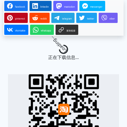
facebook
linkedin
mastodon
messenger
pinterest
reddit
telegram
twitter
viber
vkontakte
whatsapp
复制链接
Loading...
正在下载信息...