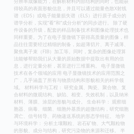
分辨率成像能力，在解析材料内部结构的同时，也能获
得较高的表面形貌信息，并且可以通过能量色散X射线
谱（EDS）或电子能量损失谱（ELS）进行原子成分的
谱学分析，实现“看”和“成分分析”的同步进行。 除了硬
件设备的升级，配套的样品制备技术和图像处理技术也
同样重要。为了在电子显微镜下获得高质量的图像，样
品往往需要经过精细的制备，如超薄切片、离子减薄、
聚焦离子束（FIB）加工等。同时，复杂的图像处理算
法能够帮助我们从大量的原始数据中提取出有用的信
息，进行定量分析，甚至进行三维重构。 电子显微镜
技术在各个领域的应用 电子显微镜技术的应用范围之
广，几乎涵盖了所有与物质结构和形貌相关的科学领
域。 材料科学与工程： 研究金属、陶瓷、聚合物、复
合材料的微观结构、缺陷、相变、失效机制，以及纳米
材料、薄膜、涂层的形貌与成分。 生命科学： 观察细
胞器、病毒、细菌、细胞外基质的超微结构，研究细胞
凋亡、信号转导、药物递送系统的形态学特征。 地学
与环境科学： 分析土壤颗粒、岩石矿物、大气颗粒物
的形貌、成分与结构，研究污染物的来源和迁移。 半