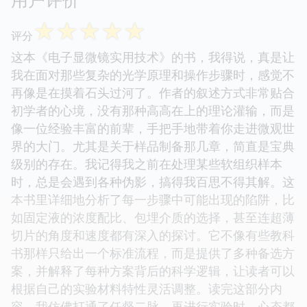
☆
☆
☆
☆
☆
评分
这本《电子显微镜实用技术》的书，我得说，真是让
我在面对那些复杂的光学原理和操作步骤时，感觉不
再像是在摸着石头过河了。作者的叙述方式非常贴合
初学者的心境，没有那种高高在上的理论灌输，而是
像一位经验丰富的前辈，手把手地带着你走进微观世
界的大门。尤其是关于样品制备那几章，简直是宝典
级别的存在。我记得我之前在处理某些软组织样本
时，总是会遇到各种伪影，搞得我百思不得其解。这
本书里详细地分析了每一步骤中可能出现的陷阱，比
如固定液的浓度配比、包埋介质的选择，甚至连超薄
切片的角度和速度都有深入的探讨。它不像有些教科
书那样只给出一个标准流程，而是提供了多种备选方
案，并解释了每种方案背后的科学逻辑，让读者可以
根据自己的实验材料特性灵活调整。读完这部分内
容，我仿佛打通了任督二脉，再进行实验时，心态都