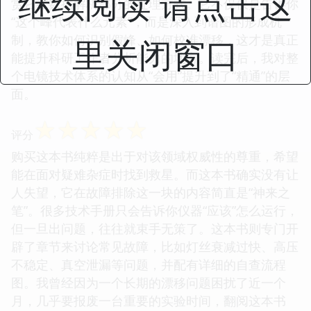
继续阅读 请点击这
赏它在数据解析部分的处理方式。它不仅仅是告诉你
“这个峰代表什么元素”，而是深入到谱图的形成机
制，教你如何识别假峰、如何校准漂移，这才是真正
里关闭窗口
能提升科研工作者分析能力的地方。读完后，我对整
个电镜技术体系的认知从“会用”提升到了“精通”的层
面。
☆
☆
☆
☆
☆
评分
购买这本书纯粹是出于对该领域权威性的尊重，希望
能在面对疑难杂症时找到救星。而这本书确实没有让
人失望，它在故障排除这一块的内容简直是“神来之
笔”。很多技术手册只会告诉你仪器“应该”怎么运行，
但一旦出问题，往往就束手无策了。这本书则专门开
辟了章节来讨论常见故障，比如灯丝衰减过快、高压
不稳定、真空泄漏等问题，并配有详细的自查流程
图。我曾经因为一个长期的漂移问题困扰了近一个
月，几乎要报废一台重要的实验时间，翻阅这本书