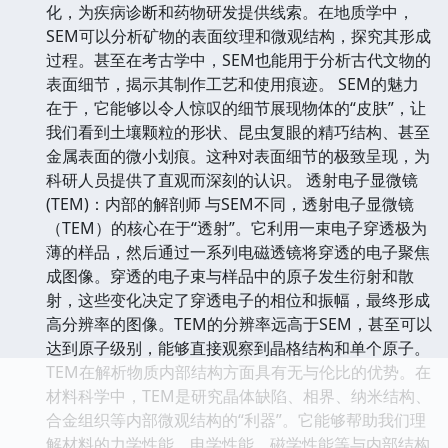
化，为疾病诊断和药物研发提供线索。在地质学中，
SEM可以分析矿物的表面纹理和微观结构，探究其形成
过程。甚至在考古学中，SEM也能用于分析古代文物的
表面细节，揭示其制作工艺和使用痕迹。 SEM的魅力
在于，它能够以令人惊叹的细节展现物体的“皮肤”，让
我们看到土壤颗粒的形状、昆虫复眼的精巧结构、甚至
金属表面的微小划痕。这种对表面细节的极致呈现，为
科研人员提供了直观而深刻的认识。 透射电子显微镜
(TEM)：内部的解剖师 与SEM不同，透射电子显微镜
（TEM）的核心在于“透射”。它利用一束电子穿透极为
薄的样品，然后通过一系列电磁透镜将穿透的电子聚焦
成图像。穿透的电子束与样品中的原子发生衍射和散
射，这些变化决定了穿透电子的相位和振幅，最终形成
高分辨率的图像。TEM的分辨率远高于SEM，甚至可以
达到原子级别，能够直接观察到晶格结构和单个原子。
TEM在解析物质内部结构方面具有无与伦比的优势。在
材料科学中，TEM是研究晶体缺陷、相界、纳米结构、
合金组织等内部微观结构的“利器”。它能够帮助我们理
解材料的力学性能、电学性能、磁学性能等与内部结构