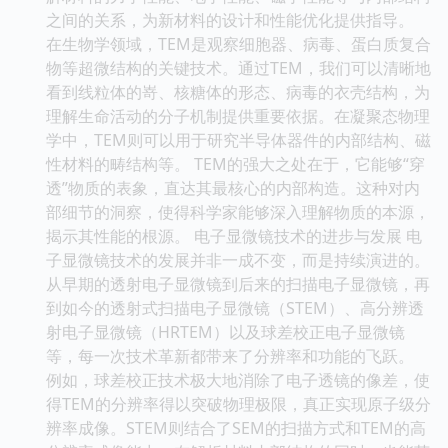
之间的关系，为新材料的设计和性能优化提供指导。
在生物学领域，TEM是观察细胞器、病毒、蛋白质复合
物等超微结构的关键技术。通过TEM，我们可以清晰地
看到线粒体的嵜、核糖体的形态、病毒的衣壳结构，为
理解生命活动的分子机制提供重要依据。在凝聚态物理
学中，TEM则可以用于研究半导体器件的内部结构、磁
性材料的畴结构等。 TEM的强大之处在于，它能够“穿
透”物质的表象，直达其最核心的内部构造。这种对内
部细节的洞察，使得科学家能够深入理解物质的本源，
揭示其性能的根源。 电子显微镜技术的进步与发展 电
子显微镜技术的发展并非一成不变，而是持续演进的。
从早期的透射电子显微镜到后来的扫描电子显微镜，再
到如今的透射式扫描电子显微镜（STEM）、高分辨透
射电子显微镜（HRTEM）以及球差校正电子显微镜
等，每一次技术革新都带来了分辨率和功能的飞跃。
例如，球差校正技术极大地消除了电子透镜的像差，使
得TEM的分辨率得以突破物理极限，真正实现原子级分
辨率成像。STEM则结合了SEM的扫描方式和TEM的高