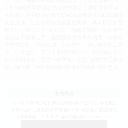
ONU侧的恶意数据泛洪或越权接入，都是非常现实
的问题。书中提出的基于MAC地址绑定和端口隔离的
安全措施，结合实际的设备配置案例，具有极强的可
操作性。阅读这本书的过程，就像是跟随一位经验丰
富的老工程师走了一趟完整的网络生命周期：从最初
的需求分析、网络规划、设备选型，到后期的施工验
收、日常运维，直至未来的容量扩展。它所提供的不
仅仅是知识点，更是一种严谨、负责任的技术工作态
度，确保每一次部署和测试都能经得起时间的考验。
相关视频
【中天直播 #LIVE】伊朗提重開荷姆茲海峽 藉機測試
川普底線?｜跟美國毫無關係! 伊朗.阿曼最新協議曝光
｜專家解析 20260809 @頭條開講HeadlinesTalk