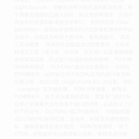
(Light Source)： 讲解光功率计和光源的配合使用，用
于测量光链路的总插入损耗，验证光功率预算。介绍不
同波长的光源和标准的光功率计。 光纤识别器 (Fiber
Identifier)： 说明如何使用光纤识别器来检测光纤中的
光信号，识别其方向和大致功率，避免误操作。 清洁
工具与检查： 强调光纤连接器清洁的重要性，介绍各
种清洁工具（清洁笔、清洁液、无尘布）以及显微镜检
查连接器端面，防止脏污造成的损耗和故障。 PON 网
络特有的测试： OLT/ONU 激活与注册测试： 介绍在
PON网络中，如何验证OLT与ONU之间的成功激活和
注册过程，包括LLID（Logical Link ID）的分配、测距
（ranging）等关键步骤。 PON 功率测量： 解释在
PON网络中，由于光分路器的存在，需要专门的PON
功率计来测量光信号在各个端口的功率，以及区分上行
和下行信号。 OLT/ONU 端口性能测试： 介绍如何测
试OLT和ONU的吞吐量、丢包率、时延等关键性能指
标，确保设备符合设计规范。 ODN 性能测试： 除了
OTDR，还包括对光分路器插入损耗、串扰等进行测