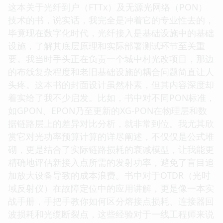
这本关于光纤到户（FTTx）及无源光网络（PON）
技术的书，说实话，我完全是冲着它的专业性去的，
毕竟现在数字化时代，光纤接入是基础设施中的基础
设施，了解其底层原理和实际部署测试环节至关重
要。我当时手头正在负责一个城中村光改项目，那边
的布线复杂程度和老旧基础设施的耦合问题简直让人
头疼。这本书的封面设计虽然朴素，但其内容深度却
着实给了我不少启发。比如，书中对不同PON标准，
如GPON、EPON乃至更新的XG-PON在物理层和数
据链路层上的差异对比分析，就非常到位。我尤其欣
赏它对光功率预算计算的详尽阐述，不仅仅是公式堆
砌，更是结合了实际链路损耗的衰减模型，让我能更
精确地评估新接入点所需的发射功率，避免了盲目追
加放大设备导致的成本浪费。书中对于OTDR（光时
域反射仪）在故障定位中的应用讲解，更是像一本实
战手册，手把手教你如何区分熔接点损耗、连接器回
波损耗和光缆断裂点，这些经验对于一线工程师来说