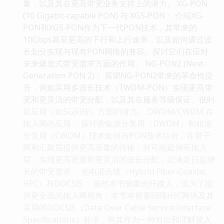
量，以及其在更高带宽业务支持上的潜力。 XG-PON
(10 Gigabit-capable PON) 与 XGS-PON： 介绍XG-
PON和XGS-PON作为下一代PON技术，其带来的
10Gbps甚至更高的下行和上行速率，以及如何通过波
长划分实现与现有PON网络的兼容。探讨它们在应对
未来爆发式带宽需求方面的作用。 NG-PON2 (Next-
Generation PON 2)： 展望NG-PON2带来的革命性提
升，例如采用多波长技术（TWDM-PON）实现更高带
宽和更灵活的带宽分配，以及其在服务等级保证、低时
延应用（如5G回传）方面的潜力。 DWDM/CWDM 在
接入网的应用： 探讨密集波分复用（DWDM）和粗波
分复用（CWDM）技术如何与PON技术结合，在骨干
网和汇聚层提供更高容量的传输，并可能延伸至接入
层，实现更高密度和更灵活的波长分配，以满足日益增
长的带宽需求。 光电混合缆（Hybrid Fiber-Coaxial,
HFC）与DOCSIS： 虽然本书侧重光纤接入，但为了提
供更全面的接入网视角，本节将简要回顾HFC网络及其
采用的DOCSIS（Data Over Cable Service Interface
Specifications）标准，将其作为一种对比和理解接入