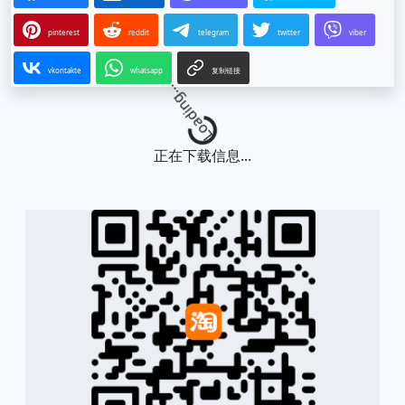
pinterest
reddit
telegram
twitter
viber
vkontakte
whatsapp
复制链接
Loading...
正在下载信息...