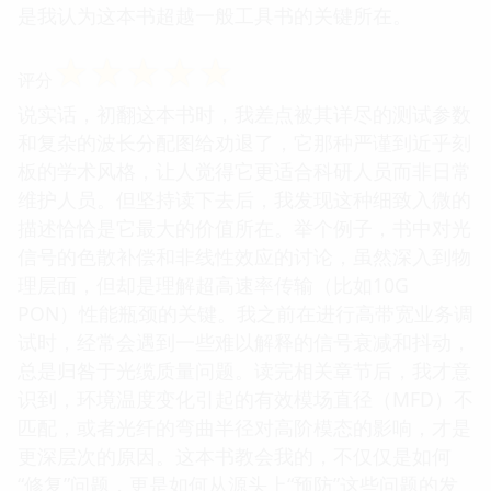
是我认为这本书超越一般工具书的关键所在。
☆
☆
☆
☆
☆
评分
说实话，初翻这本书时，我差点被其详尽的测试参数
和复杂的波长分配图给劝退了，它那种严谨到近乎刻
板的学术风格，让人觉得它更适合科研人员而非日常
维护人员。但坚持读下去后，我发现这种细致入微的
描述恰恰是它最大的价值所在。举个例子，书中对光
信号的色散补偿和非线性效应的讨论，虽然深入到物
理层面，但却是理解超高速率传输（比如10G
PON）性能瓶颈的关键。我之前在进行高带宽业务调
试时，经常会遇到一些难以解释的信号衰减和抖动，
总是归咎于光缆质量问题。读完相关章节后，我才意
识到，环境温度变化引起的有效模场直径（MFD）不
匹配，或者光纤的弯曲半径对高阶模态的影响，才是
更深层次的原因。这本书教会我的，不仅仅是如何
“修复”问题，更是如何从源头上“预防”这些问题的发