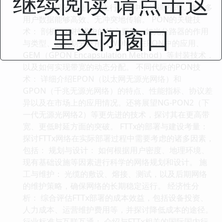
继续阅读 请点击这
CDMA（码分多址）在上行传输中的协调方式，确保多
用户数据能够高效、无冲突地传输。 PON的关键技
里关闭窗口
术： 剖析PON技术中的核心要素，如光分路器的作用
与类型、波长划分复用（WDM）在PON中的应用、
GEM（GPON Encapsulation Method）等封装技术，
以及如何实现带宽的动态分配。 不同代际的PON技
术： 详细介绍EPON（以太网无源光网络）和
GPON（千兆无源光网络）的特点、性能指标、协议差
异以及在市场上的应用情况。还将展望NG-PON2（下
一代无源光网络2）等更先进的技术，探讨其在更高带
宽、更低时延方面的突破。 FTTx的部署与建设考量：
探讨FTTx网络在实际部署过程中需要考虑的诸多因素，
包括： 规划与设计： 如何根据用户密度、地理环境、
现有基础设施等因素进行科学的网络规划和设计。 施
工与维护： 光缆的敷设、熔接、测试，以及后期网络
的维护策略，确保网络的长期稳定运行。 经济性分
析： 综合评估FTTx部署的成本效益，包括设备投资、
人力成本、运营维护费用等，并探讨降低成本的途径。
行业标准与互联互通： 介绍与FTTx相关的国际国内行