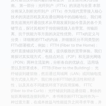
南。 第一部分：光纤到户（FTTx）的演进与全景 本部
分将深入剖析光纤到户（FTTx）作为现代宽带接入核心
技术的演进历程及其在通信网络中的战略地位。我们将
首先追溯光纤通信技术从早期发展到如今普及的各个关
键节点，探讨其相对于传统铜缆接入在带宽、传输距
离、抗干扰能力等方面的决定性优势。 FTTx的定义与
分类： 详细阐述FTTx的内涵，并细致区分不同类型的
FTTx部署模式，例如： FTTH (Fiber to the Home)：
光纤直接铺设到用户家庭，提供极致的宽带体验。我们
将探讨其实现方式，包括点对点（P2P）和无源光网络
（PON）两种主流架构，分析各自的优缺点、适用场
景以及部署成本。 FTTB (Fiber to the Building)： 光
纤铺设到建筑物，然后通过局域网（LAN）或同轴电缆
等方式接入用户。我们将分析FTTB的灵活性和经济
性，以及其在不同建筑环境下的应用策略。 FTTC
(Fiber to the Curb)： 光纤铺设到路边通信箱，剩余的
短距离铜缆连接到用户。本书将剖析FTTC如何作为一
种过渡方案，在成本效益与性能提升之间寻求平衡，并