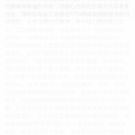
然整体风格偏向传统，但核心内容的呈现方式非常专
业化。我特别喜欢它在描述FTTx网络架构时使用的分
层视图，从接入网到汇聚网，再到核心网的接口定
义，层次感极其清晰。尤其是对OLT（光线路终端）
和ONU（光网络单元）内部逻辑结构的功能划分，
它清晰地勾勒出了数据包在不同设备中经过处理的完
整路径。这对于我们开发上层管理软件和进行网管系
统对接时，理解底层协议交互至关重要。很多时候，
我们只知道配置了某个参数，但不知道这个参数在
OLT的哪个处理单元中生效，以及它如何影响到下游
的ONU。这本书弥补了这种知识断层。另外，它在
介绍故障管理和性能监控方面，也提供了非常实用的
指导，比如如何利用SNMP或OMCI协议进行远程诊
断，以及如何设置合理的告警阈值来避免系统因误报
而过度繁忙。它不仅仅是教你如何搭建光纤网络，更
是教你如何“管理”和“维护”这个复杂的系统，确保其
长期、稳定地为用户服务。这种系统性的思维构建，