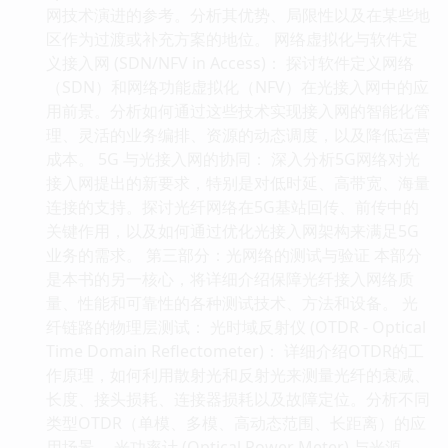
网技术演进的参考。分析其优势、局限性以及在某些地
区作为过渡或补充方案的地位。 网络虚拟化与软件定
义接入网 (SDN/NFV in Access)： 探讨软件定义网络
（SDN）和网络功能虚拟化（NFV）在光接入网中的应
用前景。分析如何通过这些技术实现接入网的智能化管
理、灵活的业务编排、资源的动态调度，以及降低运营
成本。 5G 与光接入网的协同： 深入分析5G网络对光
接入网提出的新要求，特别是对低时延、高带宽、海量
连接的支持。探讨光纤网络在5G基站回传、前传中的
关键作用，以及如何通过优化光接入网架构来满足5G
业务的需求。 第三部分：光网络的测试与验证 本部分
是本书的另一核心，将详细介绍保障光纤接入网络质
量、性能和可靠性的各种测试技术、方法和设备。 光
纤链路的物理层测试： 光时域反射仪 (OTDR - Optical
Time Domain Reflectometer)： 详细介绍OTDR的工
作原理，如何利用散射光和反射光来测量光纤的衰减、
长度、接头损耗、连接器损耗以及故障定位。分析不同
类型OTDR（单模、多模、高动态范围、长距离）的应
用场景。 光功率计 (Optical Power Meter) 与光源