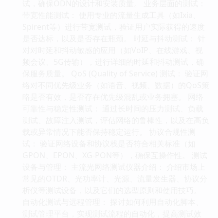
试，确保ODN的设计和安装质量。 业务层面的测试：
带宽性能测试： 使用专业的流量生成工具（如Ixia、
Spirent等）进行带宽测试，验证用户实际获得的速度
是否达标，以及是否存在瓶颈。 时延与抖动测试： 针
对对时延和抖动敏感的应用（如VoIP、在线游戏、视
频会议、5G传输），进行详细的时延和抖动测试，确
保服务质量。 QoS (Quality of Service) 测试： 验证网
络对不同优先级业务（如语音、视频、数据）的QoS策
略是否有效，是否存在优先级混乱或业务拥塞。 网络
可靠性与稳定性测试： 通过长时间的压力测试、负载
测试、故障注入测试，评估网络的鲁棒性，以及在高负
载或异常情况下能否保持稳定运行。 协议合规性测
试： 验证网络设备和协议栈是否符合相关标准（如
GPON、EPON、XG-PON等），确保互操作性。 测试
设备与管理： 主流光网络测试仪器介绍： 介绍市场上
常见的OTDR、光功率计、光源、流量发生器、协议分
析仪等测试设备，以及它们的选型原则和使用技巧。
自动化测试与远程管理： 探讨如何利用自动化脚本、
测试管理平台，实现测试流程的自动化，提高测试效