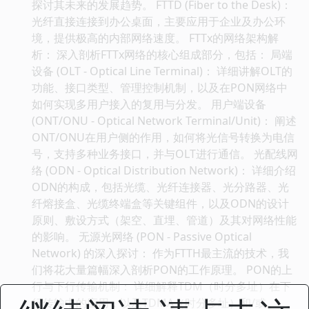
探讨其未来的发展趋势。 FTTD (Fiber to the Desk)：
光纤直接连接到办公桌面，主要应用于企业及办公环
境，提供极高的内部网络速度。 FTTx的网络架构解
析： 深入剖析FTTx网络的核心组成部分，包括： 局端
设备 (OLT - Optical Line Terminal)： 详细讲解OLT的
功能、接口类型、管理控制机制，以及在PON网络中
如何实现多用户接入的复用与分发。 用户端设备
(ONT/ONU - Optical Network Terminal/Unit)： 阐述
ONT/ONU在用户侧的作用，如何将光信号转换为电信
号，支持多种业务接口，并与OLT进行通信。 光配线网
络 (ODN - Optical Distribution Network)： 详细介绍
ODN的构成，包括光缆、光纤连接器、光分路器、光
纤熔接盒、光缆终端盒等关键组件，以及ODN的设计
原则、敷设方式（架空、直埋、管道）及其对网络性能
的影响。 无源光网络 (PON - Passive Optical
Network) 的深入探讨： 作为FTTH最主流的技术，我
们将花大量篇幅深入剖析PON的工作原理。 PON的上
行与下行传输机制： 详细解释TDM（时分多址）在下
行传输中的应用，以及TDMA（时分多址）和/或