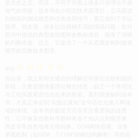
是无价之宝。而且，不同于市面上很多只讲理论不接
地气的书籍，这本书在介绍完技术原理后，立马跟进
到相应的测试规范和仪表使用技巧，真正做到了学以
致用。我发现，很多以往模糊不清的现场问题，在对
照书中描述的典型曲线图和参数标准后，都有了清晰
的判断依据。总之，它提供了一个从宏观架构到微观
细节的完整技术图景。
☆
☆
☆
☆
☆
评分
坦白讲，我之前对光通信的理解还停留在比较初级的
阶段，主要是围绕着理论概念转悠，缺乏一个将理论
与工程实践紧密结合起来的桥梁。直到我接触到这本
书，才真正体会到“实践出真知”这句话在光接入网领
域的体现。这本书的叙述方式非常注重逻辑的连贯
性，它不像某些教科书那样将各个知识点割裂开来，
而是非常自然地将光电转换、ODN网络搭建、业务
承载机制（如GEM、T-CONT的帧结构解析）等内容