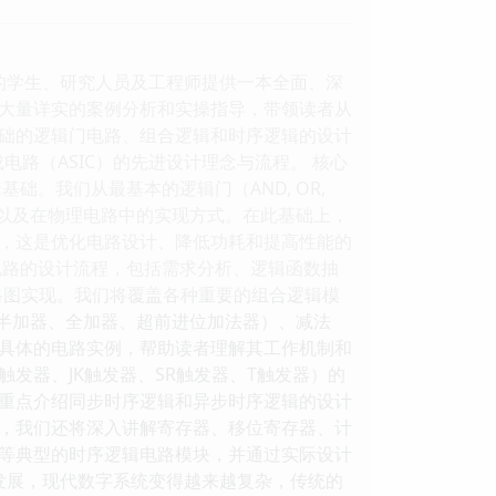
的学生、研究人员及工程师提供一本全面、深
大量详实的案例分析和实操指导，带领读者从
础的逻辑门电路、组合逻辑和时序逻辑的设计
电路（ASIC）的先进设计理念与流程。 核心
。我们从最基本的逻辑门（AND, OR,
尔表达式以及在物理电路中的实现方式。在此基础上，
，这是优化电路设计、降低功耗和提高性能的
电路的设计流程，包括需求分析、逻辑函数抽
路图实现。我们将覆盖各种重要的组合逻辑模
（半加器、全加器、超前进位加法器）、减法
具体的电路实例，帮助读者理解其工作机制和
发器、JK触发器、SR触发器、T触发器）的
重点介绍同步时序逻辑和异步时序逻辑的设计
，我们还将深入讲解寄存器、移位寄存器、计
等典型的时序逻辑电路模块，并通过实际设计
发展，现代数字系统变得越来越复杂，传统的