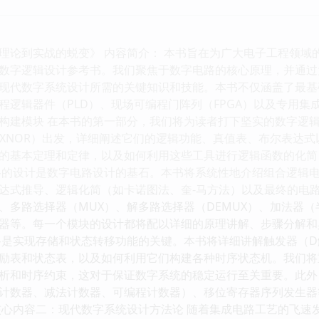
理论到实战的蜕变》 内容简介： 本书旨在为广大电子工程领域
数字逻辑设计参考书。我们聚焦于数字电路的核心原理，并通过
现代数字系统设计所需的关键知识和技能。本书不仅涵盖了最基
逻辑器件（PLD）、现场可编程门阵列（FPGA）以及专用集成
构建模块 在本书的第一部分，我们将为读者打下坚实的数字逻辑基础
R, XOR, XNOR）出发，详细阐述它们的逻辑功能、真值表、布
的基本定理和定律，以及如何利用这些工具进行逻辑函数的化简
路的设计是数字电路设计的基石。本书将系统性地介绍组合逻辑
达式推导、逻辑化简（如卡诺图法、奎-马方法）以及最终的电
、多路选择器（MUX）、解多路选择器（DEMUX）、加法器
器等。每一个模块的设计都将配以详细的原理讲解、步骤分解和
路是实现存储和状态转移功能的关键。本书将详细讲解触发器（D触
励表和状态表，以及如何利用它们构建各种时序状态机。我们将
析和时序约束，这对于保证数字系统的稳定运行至关重要。此外
计数器、减法计数器、可编程计数器）、移位寄存器序列发生器
核心内容二：现代数字系统设计方法论 随着集成电路工艺的飞速