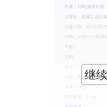
作者：刘鸣,陈世利著
出版社：机械工业出
出版日期：2014-08-0
ISBN：978711140362
字数：
页码：
版次：1
继续
装帧：平装
开本：16开
商品重量：0.4kg
编辑推荐