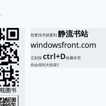
.
静流书站
想要找书就要到
windowsfront.com
ctrl+D
立刻按
收藏本页
你会得到大惊喜!!