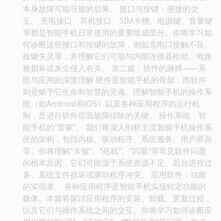
本身故障可能导致的后果。 接口与按键：便捷的交
互。 充电接口、耳机接口、SIM卡槽、电源键、音量键
等都是智能手机日常使用的重要组成部分。你将学习如
何诊断这些接口和按键的故障，例如充电口接触不良、
按键失灵等，并理解它们可能与内部连接器松动、电路
板损坏或灰尘侵入有关。 第二篇：软件的脉搏——系
统与应用的深度理解 硬件是智能手机的骨架，而软件
则是赋予它生命和智慧的灵魂。理解智能手机的操作系
统（如Android和iOS）以及各种应用程序的运行机
制，是进行软件层面故障排除的关键。 操作系统：智
能手机的“管家”。 我们将深入剖析主流智能手机操作系
统的架构，包括内核、驱动程序、系统服务、用户界面
等。你将理解“卡顿”、“死机”、“闪退”等常见软件问题
的根本原因，它们可能源于系统资源不足、后台进程过
多、系统文件损坏或驱动程序冲突。 应用软件：功能
的实现者。 各种应用程序是智能手机实现特定功能的
载体。本篇将探讨应用程序的安装、卸载、更新过程，
以及它们与操作系统之间的交互。你将学习如何诊断应