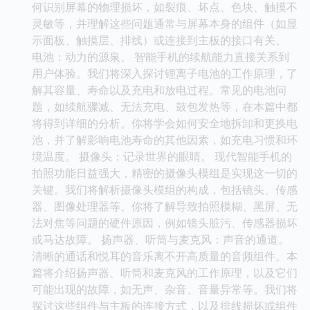
何识别屏幕的物理损坏，如裂痕、坏点、色块、触摸不
灵敏等，并理解这些问题通常与屏幕本身的组件（如显
示面板、触摸层、排线）或连接到主板的接口有关。
电池：动力的源泉。 智能手机的续航能力直接关系到
用户体验。我们将深入探讨锂离子电池的工作原理，了
解其容量、寿命以及充电和放电过程。常见的电池问
题，如续航骤减、无法充电、鼓包发热等，在本篇中都
将得到详细的分析。你将学会如何安全地拆卸和更换电
池，并了解影响电池寿命的其他因素，如充电习惯和环
境温度。 摄像头：记录世界的眼睛。 现代智能手机的
拍照功能日益强大，精密的摄像头模组是实现这一切的
关键。我们将解析摄像头模组的构成，包括镜头、传感
器、图像处理器等。你将了解导致拍照模糊、黑屏、无
法对焦等问题的硬件原因，例如镜头脏污、传感器损坏
或马达故障。 扬声器、听筒与麦克风：声音的通道。
清晰的通话和悦耳的音乐离不开高质量的音频组件。本
篇将介绍扬声器、听筒和麦克风的工作原理，以及它们
可能出现的故障，如无声、杂音、音量异常等。我们将
探讨这些组件与主板的连接方式，以及排线损坏或组件