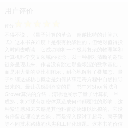
用户评价
☆
☆
☆
☆
☆
评分
不得不说，《量子计算的革命：超越比特的计算范
式》这本书在难度上是很有挑战性的，但绝对值得投
入时间去啃读。它成功地将一个极其复杂的物理学和
计算机科学交叉领域的概念，以一种相对清晰的逻辑
链条呈现出来。作者没有跳过那些艰涩的数学基础，
而是用大量的类比和图示，耐心地解释了叠加态、量
子纠缠这些核心概念是如何从薛定谔方程中自然推导
出来的。最让我感到兴奋的是，书中对Shor算法和
Grover算法的介绍，清晰地展示了量子计算机一旦
成熟，将对现有加密体系造成何种颠覆性的影响，这
种紧迫感和未来感是其他科普读物难以比拟的。它没
有停留在理论的空谈，而是深入探讨了超导、离子阱
等不同技术路线的优劣和工程化难题。这本书的价值