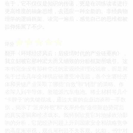
在于，它不仅仅是知识的传递，更是在训练读者进行
更高维度的抽象思维，去适应一种全新的、非经典物
理学的逻辑框架。读完一遍后，感觉自己的思维都被
拉伸拓展了不少。
☆
☆
☆
☆
☆
评分
翻开《环球经济风云：后疫情时代的产业链重构》，
我立刻被它那种宏大而又细致的分析框架所吸引。这
本书完全没有那种空泛的宏观经济理论说教，而是聚
焦于过去几年全球供应链遭受冲击后，各个主要经济
体和关键产业采取了哪些“自救”和“转型”的策略。作
者深入到半导体、新能源汽车电池、稀土材料等几个
“卡脖子”的关键领域，通过大量的企业访谈和一手数
据，揭示了“近岸外包”和“友岸外包”这些新趋势背后
的真实逻辑和经济成本。我特别欣赏它对地缘政治影
响的分析，它把经济问题上升到国家安全和战略竞争
的高度来审视，观点犀利且不失客观。比如，书中对