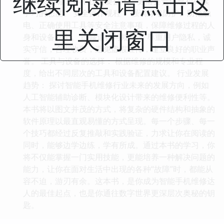
继续阅读 请点击这
与未来 维修工作不仅需要技术，更需要责任感和持续
学习的态度。 安全操作规程： 强调静电防护、防范触
电、正确使用工具等安全注意事项，保障维修过程的人
里关闭窗口
身和设备安全。 维修道德与规范： 尊重用户隐私，诚
实守信，合理收费，避免虚假宣传，建立良好的职业声
誉。 工具与设备的选择： 根据维修的规模和专业程
度，给出不同层次的工具和设备配置建议。 行业发展
趋势： 探讨智能手机维修行业未来的发展方向，例如
人工智能辅助诊断、模块化设计带来的维修便利性等。
本书将以图文并茂的方式，将复杂的硬件结构和抽象的
软件原理以最直观易懂的方式呈现。每一个步骤、每一
个技巧都经过反复推敲和实践验证，力求让你在阅读的
同时，能够边学边练，学有所成。通过本书的学习，你
将不仅能掌握一门实用技能，更能培养一种解决问题的
能力，让你在面对生活中出现的各种“故障”时，都能从
容不迫，游刃有余。这本书，是你成为智能手机维修达
人的最佳起点，也是你通往数字世界更深层次奥秘的钥
匙。