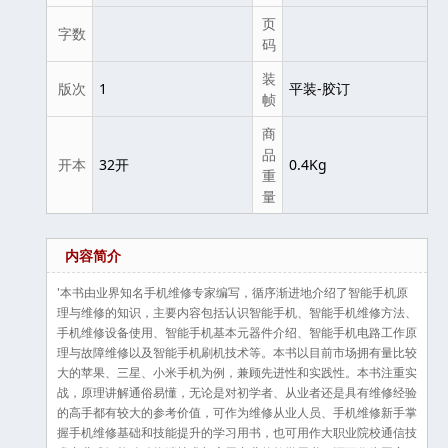
页
字数
码
装
版次
1
平装-胶订
帧
商
品
开本
32开
0.4Kg
重
量
内容简介
'本书由业界知名手机维修专家编写，循序渐进地介绍了智能手机原
理与维修的知识，主要内容包括认识智能手机、智能手机维修方法、
手机维修设备使用、智能手机基本元器件介绍、智能手机电路工作原
理与故障维修以及智能手机刷机技术等。本书以目前市场拥有量比较
大的苹果、三星、小米手机为例，兼顾先进性和实践性。本书注重实
战，原理讲解通俗易懂，无论是对初学者、从业者还是具有维修经验
的高手都有较大的参考价值，可作为维修从业人员、手机维修新手掌
握手机维修基础和技能提升的学习用书，也可用作大职业院校通信技