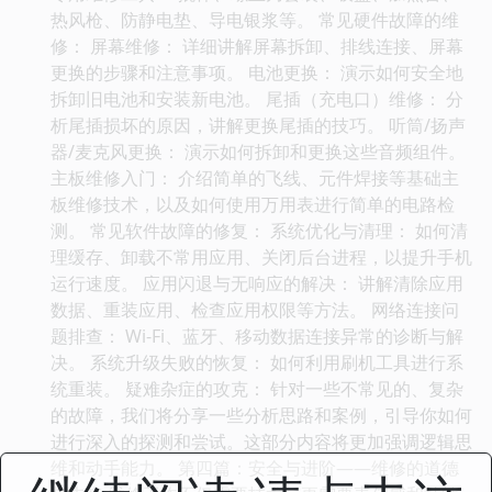
热风枪、防静电垫、导电银浆等。 常见硬件故障的维
修： 屏幕维修： 详细讲解屏幕拆卸、排线连接、屏幕
更换的步骤和注意事项。 电池更换： 演示如何安全地
拆卸旧电池和安装新电池。 尾插（充电口）维修： 分
析尾插损坏的原因，讲解更换尾插的技巧。 听筒/扬声
器/麦克风更换： 演示如何拆卸和更换这些音频组件。
主板维修入门： 介绍简单的飞线、元件焊接等基础主
板维修技术，以及如何使用万用表进行简单的电路检
测。 常见软件故障的修复： 系统优化与清理： 如何清
理缓存、卸载不常用应用、关闭后台进程，以提升手机
运行速度。 应用闪退与无响应的解决： 讲解清除应用
数据、重装应用、检查应用权限等方法。 网络连接问
题排查： Wi-Fi、蓝牙、移动数据连接异常的诊断与解
决。 系统升级失败的恢复： 如何利用刷机工具进行系
统重装。 疑难杂症的攻克： 针对一些不常见的、复杂
的故障，我们将分享一些分析思路和案例，引导你如何
进行深入的探测和尝试。这部分内容将更加强调逻辑思
维和动手能力。 第四篇：安全与进阶——维修的道德