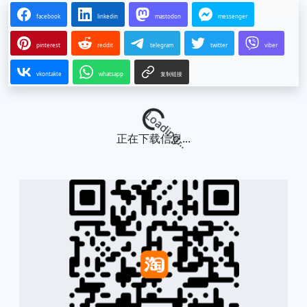
facebook
linkedin
mastodon
messenger
pinterest
reddit
telegram
twitter
viber
vkontakte
whatsapp
复制链接
Loading...
正在下载信息...