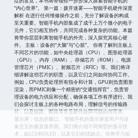
症的攻克，本书将带领你一步步深入探索智能手机的
“内心世界”。 第一篇：拨开迷雾——智能手机硬件深度
解析 在进行任何维修操作之前，充分了解设备的构成
至关重要。智能手机内部集成了成千上万个微小的电子
元件，它们相互协作，共同完成各种复杂的功能。本篇
将带你层层剥离智能手机的外壳，深入探究其核心硬
件。 主板：设备的“大脑”与“心脏”。 你将了解到主板上
不同芯片的功能，如中央处理器（CPU）、图形处理器
（GPU）、内存（RAM）、存储芯片（ROM）、电源
管理芯片（PMIC）、射频芯片（RFIC）等。我们将详
细讲解这些芯片的职责，以及它们之间如何协同工作。
例如，CPU负责处理所有指令和计算，GPU则负责图形
渲染，而PMIC则像一个精密的“交通指挥官”，负责管
理设备的电力供应和分配，确保各项工作有序进行。我
们会探讨主板上的各种电路布局，理解信号的传输路
径，以及短路、断路等常见硬件故障可能由何而来。
显示屏：信息的窗口。 智能手机的显示屏是用户与设
备交互的最直接界面。我们将介绍不同类型的显示技
术，如LCD和OLED，以及它们的优缺点。你将学习如