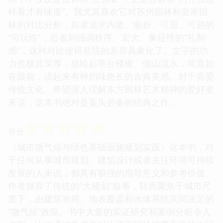
样看才有味道”。我尤其喜欢它对苏州园林和皇家园
林的对比分析，前者追求内敛、曲折、可居、可游的
“可玩性”，后者则强调秩序、宏大、象征性的“礼制
感”，这种对比使得意境的差异具象化了。文字的功
力也极其深厚，描绘起亭台楼榭、假山流水，简直如
在眼前，读起来有种韵味悠长的古典美感。对于喜爱
传统文化、希望深入理解东方园林艺术精神的爱好者
来说，这本书绝对是案头必备的经典之作。
☆
☆
☆
☆
☆
评分
《城市微气候与绿色基础设施规划实践》这本书，对
于任何从事城市规划、建筑设计或者关注环境可持续
发展的人来说，都具有极强的指导意义和参考价值。
作者摒弃了传统的“大规划”叙事，转而聚焦于城市尺
度下，由建筑布局、地表覆盖和水体系统共同决定的
“微气候”效应。书中大量的实证研究和案例分析令人