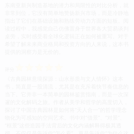
东南亚新兴制造基地的潜力和局限性的对比分析，就
非常到位，它没有简单地赞扬新兴市场，而是冷静地
指出了它们在基础设施和熟练劳动力方面的短板。阅
读过程中，我感觉自己仿佛置身于世界各大贸易谈判
桌旁，实时感受着全球化逻辑正在如何被重写。对于
希望了解未来商业格局和投资方向的人来说，这本书
提供的洞察力是无价的。
☆
☆
☆
☆
☆
评分
《古典园林意境探源：山水形质与文人情怀》这本
书，简直是一股清流，尤其是在充斥着快节奏信息的
当下。它并非一本简单的园林鉴赏指南，而是一次深
邃的文化解码之旅。作者从美学和哲学的高度切入，
探讨了中国古典园林是如何将“天人合一”的哲学理念
物化为可感知的空间艺术。书中对“借景”、“对景”、
“框景”这些造园手法背后的文化内涵解释得极其透
彻，不仅仅是告诉你“怎么看”，更是告诉你“为什么这