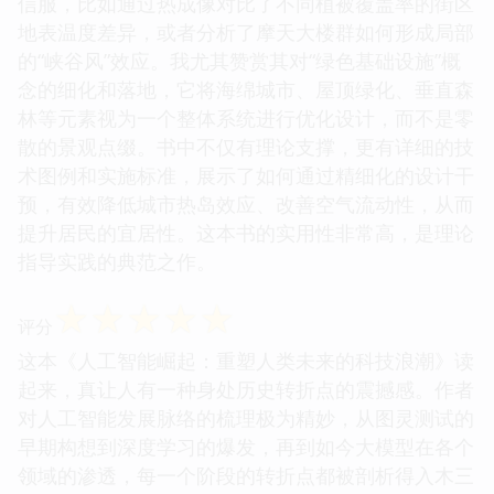
信服，比如通过热成像对比了不同植被覆盖率的街区
地表温度差异，或者分析了摩天大楼群如何形成局部
的“峡谷风”效应。我尤其赞赏其对“绿色基础设施”概
念的细化和落地，它将海绵城市、屋顶绿化、垂直森
林等元素视为一个整体系统进行优化设计，而不是零
散的景观点缀。书中不仅有理论支撑，更有详细的技
术图例和实施标准，展示了如何通过精细化的设计干
预，有效降低城市热岛效应、改善空气流动性，从而
提升居民的宜居性。这本书的实用性非常高，是理论
指导实践的典范之作。
☆
☆
☆
☆
☆
评分
这本《人工智能崛起：重塑人类未来的科技浪潮》读
起来，真让人有一种身处历史转折点的震撼感。作者
对人工智能发展脉络的梳理极为精妙，从图灵测试的
早期构想到深度学习的爆发，再到如今大模型在各个
领域的渗透，每一个阶段的转折点都被剖析得入木三