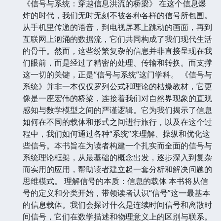
《信号与系统：穿越信息洪流的桥梁》 在这个信息爆
炸的时代，我们无时无刻不被各种各样的信号所包围。
从手机里传递的语音，到电视屏幕上跳动的画面，再到
互联网上汹涌的数据流，它们共同构成了我们现代生活
的骨干。然而，这些纷繁复杂的信息并非直接呈现在我
们眼前，而是经过了精密的处理、传输和转换。而支撑
这一切的关键，正是“信号与系统”这门学科。 《信号与
系统》并非一本仅仅罗列公式和理论的枯燥教材，它更
像是一座宏伟的桥梁，连接着我们对自然界现象的直观
感知与数学模型之间的严谨逻辑。它为我们揭示了信息
如何在不同的载体和形式之间进行旅行，以及在这个过
程中，我们如何通过各种“系统”来理解、操纵和优化这
些信号。本书旨在为读者构建一个扎实而全面的信号与
系统理论框架，从最基础的概念出发，逐步深入到复杂
而实用的应用，帮助读者建立起一套分析和解决问题的
思维模式。 理解信号的本质：信息的载体 本书将从信
号的定义和分类开始，带领读者认识“信号”这一最基本
的信息载体。我们会探讨什么是连续时间信号和离散时
间信号，它们在数学描述和物理意义上的区别与联系。