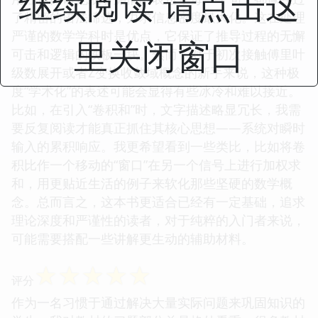
继续阅读 请点击这
了精密的语法筛选，力求信息密度最大化。这在处理
严谨的数学学科时是优点，它保证了推导过程的无懈
里关闭窗口
可击和逻辑的铁板一块。然而，对于初次接触傅里叶
级数展开或者Z变换收敛域概念的新手来说，这种极
度“学术化”的表述可能会显得有些冰冷和难以接近。
比如，在引入“卷积和”时，文字描述略显冗长，我需
要反复阅读才能真正抓住其核心思想——系统对瞬时
输入的累积响应。我更希望看到一些类比，比如将卷
积比作一个移动的“窗口”在另一个信号上进行加权求
和，用更贴近生活的例子来软化那些坚硬的数学概
念。总而言之，这本书更适合已经有一定基础，追求
理论深度和严谨性的读者，对于纯粹的入门者来说，
可能需要搭配一些讲解更生动的辅助材料。
☆
☆
☆
☆
☆
评分
作为一名习惯于通过解决大量实际问题来巩固知识的