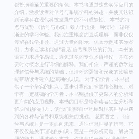
都扮演着至关重要的角色。本书将通过这些实际应用的
介绍，激发读者对信号与系统学科的兴趣，并使其认识
到该学科在现代科技发展中的不可或缺性。 本书的特
点与优势 《信号与系统》致力于提供一种清晰、循序
渐进的学习体验。我们注重概念的直观理解，而非仅仅
停留在数学推导。通过大量的图示、仿真示例和实际案
例，力求让读者能够“看见”信号和系统的行为。 本书的
语言力求通俗易懂，避免过多的专业术语堆砌，并在必
要时对概念进行详细的解释。我们相信，严谨的数学是
理解信号与系统的基础，但清晰的逻辑和形象的比喻更
能帮助读者建立起深刻的认识。 对于初学者，本书提
供了一个坚实的起点，逐步引导他们掌握核心概念。对
于有一定基础的学习者，本书则提供了更深入的分析和
更广阔的应用视野。本书的目标是培养读者独立分析和
解决问题的能力，使他们能够自信地应对现实世界中遇
到的各种与信号和系统相关的挑战。 总而言之，《信
号与系统》是一本面向未来、通往信息世界的指南。它
不仅仅是关于理论的知识，更是一种分析问题、解决问
题的能力。通过学习本书，你将获得一双“火眼金睛”，