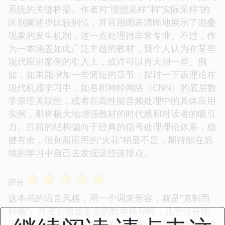
系统的关键桥梁。作者对“理想采样”和“实际采样”的
区别阐述得比较到位，并且用图表清晰地展示了混叠
现象的发生机制，这一点处理得非常专业。不过，作
为一本涵盖如此广泛主题的教材，我个人认为在某些
现代应用案例的引入上，或许可以再大胆一些。例
如，如果能增加一些简短的章节，探讨一下该理论在
现代机器学习中，如卷积神经网络（CNN）的底层数
学原理关联性，或者在高性能音频处理中的具体应用
实例，那将极大地增强教材的时代感和对读者的吸引
力。目前的结构偏向于经典的信号处理理论体系，稳
健有余，但创新应用的“火花”稍显不足，期待能在后
续的学习中自己去发掘这些连接点。
☆
☆
☆
☆
☆
评分
这本书的语言风格，用一个词来形容，就是“克制而
精确”。作者在叙述复杂的数学推导时，几乎没有使
用任何口语化或者煽情的表达，每一个句子都像经过