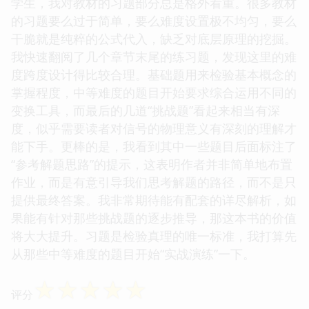
学生，我对教材的习题部分总是格外看重。很多教材
的习题要么过于简单，要么难度设置极不均匀，要么
干脆就是纯粹的公式代入，缺乏对底层原理的挖掘。
我快速翻阅了几个章节末尾的练习题，发现这里的难
度跨度设计得比较合理。基础题用来检验基本概念的
掌握程度，中等难度的题目开始要求综合运用不同的
变换工具，而最后的几道“挑战题”看起来相当有深
度，似乎需要读者对信号的物理意义有深刻的理解才
能下手。更棒的是，我看到其中一些题目后面标注了
“参考解题思路”的提示，这表明作者并非简单地布置
作业，而是有意引导我们思考解题的路径，而不是只
提供最终答案。我非常期待能有配套的详尽解析，如
果能有针对那些挑战题的逐步推导，那这本书的价值
将大大提升。习题是检验真理的唯一标准，我打算先
从那些中等难度的题目开始“实战演练”一下。
☆
☆
☆
☆
☆
评分