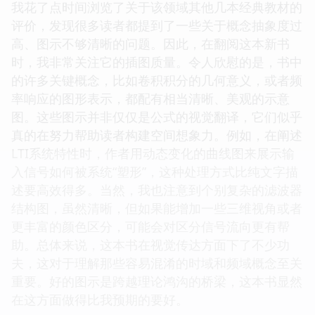
我花了点时间浏览了关于该领域其他几本经典教材的
评价，发现很多读者都提到了一些关于概念抽象度过
高、图示不够清晰的问题。因此，在翻阅这本新书
时，我非常关注它的插图质量。令人欣慰的是，书中
的许多关键概念，比如卷积积分的几何意义，或者频
率响应的图形表示，都配有相当清晰、美观的示意
图。这些图示并非仅仅是公式的视觉翻译，它们似乎
真的在努力帮助读者构建空间想象力。例如，在阐述
LTI系统特性时，作者用动态变化的曲线图来展示输
入信号如何被系统“塑形”，这种处理方式比纯文字描
述要高效得多。当然，我也注意到个别复杂的滤波器
结构图，虽然清晰，但如果能增加一些三维视角或者
更丰富的颜色区分，可能会对区分信号流向更有帮
助。总体来说，这本书在视觉传达方面下了不少功
夫，这对于理解那些容易混淆的时域和频域概念至关
重要。好的图示是跨越理论鸿沟的桥梁，这本书显然
在这方面做得比我预期的要好。