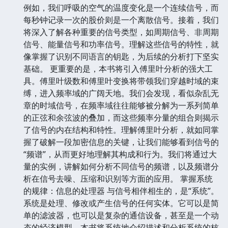
例如，我们呼吸的空气的温度变化是一个连续信号，而
每秒钟记录一次的股价则是一个离散信号。接着，我们
将深入了解各种重要的信号类型，如周期信号、非周期
信号、能量信号和功率信号。理解这些信号的特性，就
像掌握了识别不同语言的钥匙，为后续的分析打下坚实
基础。 更重要的是，本书将引入傅里叶分析的强大工
具。傅里叶级数和傅里叶变换将带领我们穿越时域的束
缚，进入频率域的广阔天地。我们会发现，看似杂乱无
章的时域信号，在频率域往往能够被分解为一系列简单
的正弦和余弦波的叠加，而这些频率分量的组合则揭示
了信号的内在结构和特性。理解傅里叶分析，就如同掌
握了破解一段加密信息的关键，让我们能够看到信号的
“频谱”，从而更好地理解其构成和行为。我们将通过大
量的实例，讲解如何分析不同信号的频谱，以及频谱分
析在信号去噪、压缩和识别等方面的应用。 掌握系统
的规律：信息的处理器 与信号相伴相生的，是“系统”。
系统是处理、修改或产生信号的任何实体。它可以是简
单的滤波器，也可以是复杂的通信设备，甚至是一个动
态的经济模型。本书将系统地介绍描述和分析系统的核