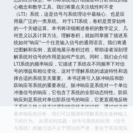
心概念和数学工具。我们将重点关注线性时不变
（LTI）系统，这是信号与系统理论中最核心、也是应
用最广泛的一类系统。 对于LTI系统，卷积是贯穿始终
的一个关键运算。本书将详细阐述卷积的数学定义、几
何意义以及计算方法。理解卷积，就如同掌握了描述系
统如何“响应”一个任意输入信号的通用语言。我们将通
过图解和实例，直观地展示卷积过程，帮助读者深刻理
解系统对信号的作用是如何产生的。同时，我们会介绍
LTI系统的频率响应，它描述了系统在不同频率下对信
号的增益和相位变化，这对于理解系统的滤波特性和选
择合适的系统至关重要。 本书还将引入脉冲响应和阶
跃响应等系统的重要表征。脉冲响应是系统对一个单位
冲激信号的响应，它包含了系统的全部动态特性。阶跃
响应则是系统对单位阶跃信号的响应，它更直观地反映
了系统从静止状态过渡到稳定状态的过程。通过对这些
基本响应的分析，我们可以预测和理解系统在各种输入
下的行为。 从理论到实践：信号与系统的应用 《信号
与系统》的魅力远不止于理论的严谨，更在于其在现实