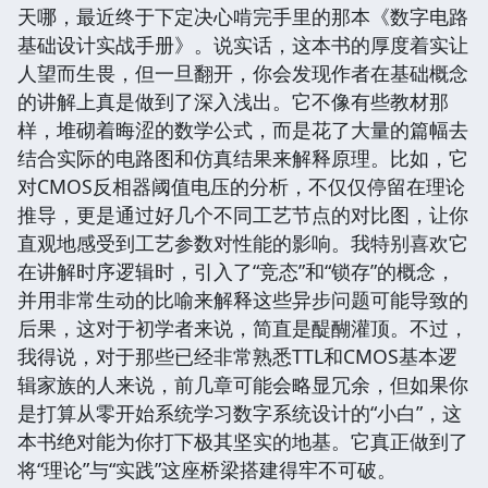
天哪，最近终于下定决心啃完手里的那本《数字电路
基础设计实战手册》。说实话，这本书的厚度着实让
人望而生畏，但一旦翻开，你会发现作者在基础概念
的讲解上真是做到了深入浅出。它不像有些教材那
样，堆砌着晦涩的数学公式，而是花了大量的篇幅去
结合实际的电路图和仿真结果来解释原理。比如，它
对CMOS反相器阈值电压的分析，不仅仅停留在理论
推导，更是通过好几个不同工艺节点的对比图，让你
直观地感受到工艺参数对性能的影响。我特别喜欢它
在讲解时序逻辑时，引入了“竞态”和“锁存”的概念，
并用非常生动的比喻来解释这些异步问题可能导致的
后果，这对于初学者来说，简直是醍醐灌顶。不过，
我得说，对于那些已经非常熟悉TTL和CMOS基本逻
辑家族的人来说，前几章可能会略显冗余，但如果你
是打算从零开始系统学习数字系统设计的“小白”，这
本书绝对能为你打下极其坚实的地基。它真正做到了
将“理论”与“实践”这座桥梁搭建得牢不可破。