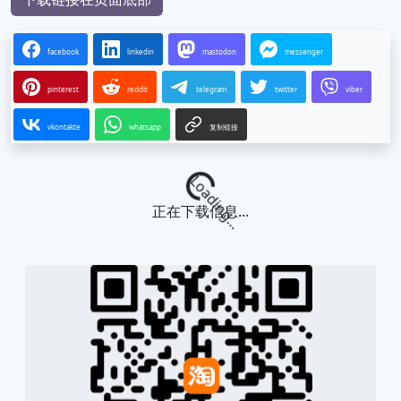
facebook
linkedin
mastodon
messenger
pinterest
reddit
telegram
twitter
viber
vkontakte
whatsapp
复制链接
Loading...
正在下载信息...