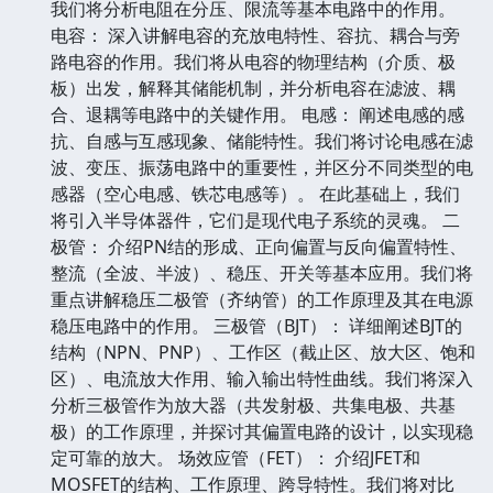
我们将分析电阻在分压、限流等基本电路中的作用。
电容： 深入讲解电容的充放电特性、容抗、耦合与旁
路电容的作用。我们将从电容的物理结构（介质、极
板）出发，解释其储能机制，并分析电容在滤波、耦
合、退耦等电路中的关键作用。 电感： 阐述电感的感
抗、自感与互感现象、储能特性。我们将讨论电感在滤
波、变压、振荡电路中的重要性，并区分不同类型的电
感器（空心电感、铁芯电感等）。 在此基础上，我们
将引入半导体器件，它们是现代电子系统的灵魂。 二
极管： 介绍PN结的形成、正向偏置与反向偏置特性、
整流（全波、半波）、稳压、开关等基本应用。我们将
重点讲解稳压二极管（齐纳管）的工作原理及其在电源
稳压电路中的作用。 三极管（BJT）： 详细阐述BJT的
结构（NPN、PNP）、工作区（截止区、放大区、饱和
区）、电流放大作用、输入输出特性曲线。我们将深入
分析三极管作为放大器（共发射极、共集电极、共基
极）的工作原理，并探讨其偏置电路的设计，以实现稳
定可靠的放大。 场效应管（FET）： 介绍JFET和
MOSFET的结构、工作原理、跨导特性。我们将对比