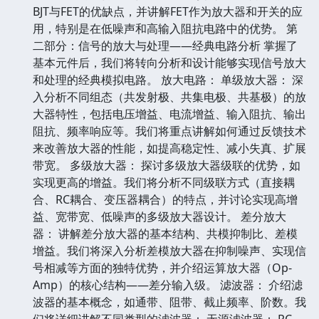
BJT与FET的优缺点，并讲解FET作为放大器和开关的应
用，特别是在低噪声和高输入阻抗电路中的优势。 第
二部分：信号的放大与处理——经典电路分析 掌握了
基本元件后，我们将转向分析和设计能够实现信号放大
和处理的经典模拟电路。 放大电路： 单级放大器： 深
入分析不同组态（共发射极、共集电极、共基极）的放
大器特性，包括电压增益、电流增益、输入阻抗、输出
阻抗、频率响应等。我们将重点讲解如何通过反馈技术
来改善放大器的性能，如提高稳定性、减小失真、扩展
带宽。 多级放大器： 探讨多级放大器级联的优势，如
实现更高的增益。我们将分析不同级联方式（直接耦
合、RC耦合、变压器耦合）的特点，并讨论实现高增
益、宽带宽、低噪声的多级放大器设计。 差分放大
器： 讲解差分放大器的基本结构、共模抑制比、差模
增益。我们将深入分析差模放大器在抑制噪声、实现信
号相减等方面的独特优势，并介绍运算放大器（Op-
Amp）的核心结构——差分输入级。 滤波器： 介绍滤
波器的基本概念，如通带、阻带、截止频率、阶数。我
们将详细讲解不同类型的滤波器： 无源滤波器： RC、