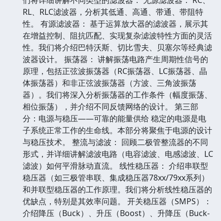
RL、RLC滤波器，分析其低通、高通、带通、带阻特
性。 有源滤波器： 基于运算放大器的滤波器，展示其
在增益控制、阻抗匹配、实现复杂滤波特性方面的灵活
性。我们将介绍巴特沃斯、切比雪夫、贝塞尔等经典滤
波器设计。 振荡器： 讲解振荡电路产生周期性信号的
原理，包括正弦波振荡器（RC振荡器、LC振荡器、晶
体振荡器）和非正弦波振荡器（方波、三角波振荡
器）。我们将深入分析振荡器的工作条件（幅度振荡、
相位振荡），并介绍不同反馈网络的设计。 第三部
分：电源与稳压——可靠的能量供给 稳定的电源是电
子系统正常工作的生命线。本部分将聚焦于电源的设计
与稳压技术。 整流与滤波： 回顾二极管整流器的不同
形式，并详细讲解滤波电路（电容滤波、电感滤波、LC
滤波）如何平滑脉动直流。 线性稳压器： 介绍串联型
稳压器（如三极管串联、集成稳压器78xx/79xx系列）
和并联型稳压器的工作原理。我们将分析线性稳压器的
优缺点，特别是其效率问题。 开关稳压器（SMPS）：
介绍降压（Buck）、升压（Boost）、升降压（Buck-