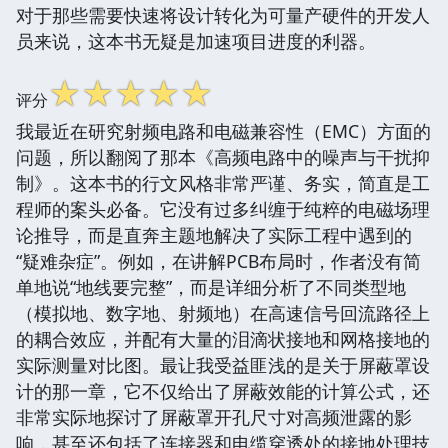
对于那些需要快速将设计转化为可量产硬件的开发人
员来说，这本书无疑是加速项目进度的利器。
☆
☆
☆
☆
☆
评分
我最近在研究射频电路和电磁兼容性（EMC）方面的
问题，所以翻阅了那本《高频电路中的噪声与干扰抑
制》。这本书的行文风格非常严谨、务实，简直是工
程师的案头必备。它没有过多纠缠于纯粹的电磁场理
论推导，而是直奔主题地解决了实际工程中遇到的
“疑难杂症”。例如，在讲解PCB布局时，作者没有简
单地说“地线要完整”，而是详细分析了不同类型地
（模拟地、数字地、射频地）在高速信号回流路径上
的耦合效应，并配有大量的泪滴状接地和网格接地的
实际测量对比图。最让我受益匪浅的是关于屏蔽罩设
计的那一章，它不仅给出了屏蔽效能的计算公式，还
非常实际地探讨了屏蔽罩开孔尺寸对高频泄露的影
响，甚至还包括了连接器和电缆穿透处的接地处理技