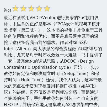
☆
☆
☆
☆
☆
评分
最近在尝试用VHDL/Verilog进行复杂的SoC接口设
计，手里拿的正好是那本《FPGA设计流程与IP核开
发指南（第三版）》。这本书的视角非常侧重于工具
链的使用和流程的优化，而不是底层硬件原理的深
挖，这很符合我当前的需求。作者对Xilinx和
Intel（Altera）两大学派的综合流程做了非常详尽的
对比，尤其是对于时序收敛这一大难题，书中提供了
一套非常系统化的调试思路，从DCOC（Design
Constraints & Optimization Cycle）开始，一步步
教你如何定位和解决建立时间（Setup Time）和保
持时间（Hold Time）违例。我个人认为，这本书最
大的亮点在于它对IP核复用和接口标准（如AXI协
议）的讲解。它不仅仅是罗列标准文档，而是通过一
个完整的例子，手把手教你如何封装一个自定义的
FIFO IP，并确保它能无缝集成到AXI总线架构中去。