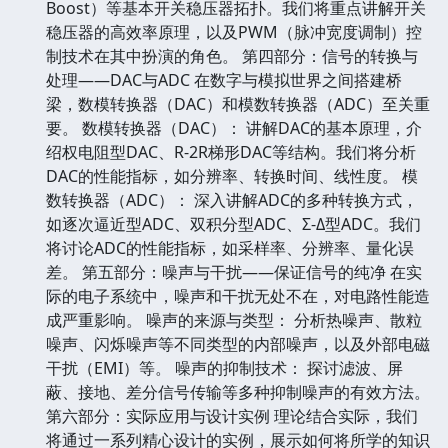
Boost）等基本开关稳压器拓扑。我们将重点讲解开关
稳压器的高效率原理，以及PWM（脉冲宽度调制）控
制技术在其中扮演的角色。 第四部分：信号的转换与
处理——DAC与ADC 在数字与模拟世界之间搭建桥
梁，数模转换器（DAC）和模数转换器（ADC）至关重
要。 数模转换器（DAC）： 讲解DAC的基本原理，介
绍权电阻型DAC、R-2R梯形DAC等结构。我们将分析
DAC的性能指标，如分辨率、转换时间、线性度。 模
数转换器（ADC）： 深入讲解ADC的多种转换方式，
如逐次逼近型ADC、双积分型ADC、Σ-Δ型ADC。我们
将讨论ADC的性能指标，如采样率、分辨率、量化误
差。 第五部分：噪声与干扰——保证信号的纯净 在实
际的电子系统中，噪声和干扰无处不在，对电路性能造
成严重影响。 噪声的来源与类型： 分析热噪声、散粒
噪声、闪烁噪声等不同类型的内部噪声，以及外部电磁
干扰（EMI）等。 噪声的抑制技术： 探讨滤波、屏
蔽、接地、差分信号传输等多种抑制噪声的有效方法。
第六部分：实际应用与设计实例 理论结合实际，我们
将通过一系列精心设计的实例，展示如何将所学的知识