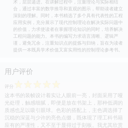
术，层层递进。在讲解过程中，注重理论与实际相结
合，通过丰富的数学推导和直观的图示，帮助读者建立
深刻的理解。同时，本书精选了多个具有代表性的工程
应用实例，充分展示了现代控制理论在解决实际问题中
的价值，力求使读者在掌握理论知识的同时，培养解决
工程问题的能力。本书的编写力求语言清晰、逻辑严
谨，避免冗余，注重知识点的提炼与归纳，旨在为读者
提供一本既具学术价值又富实用性的控制理论参考书。
用户评价
☆
☆
☆
☆
☆
评分
这本书的装帧设计着实让人眼前一亮，封面采用了哑
光处理，触感细腻，即便是放在书架上，那种低调的
质感也足以吸引眼球。色彩的搭配上，主色调选择了
沉稳的深蓝与少许的亮色点缀，既体现了理工科书籍
应有的严谨性，又不至于显得过于刻板。我尤其欣赏