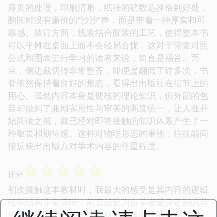
扉页的处理，印刷清晰，纸张的磅数选择恰到好处，
翻阅时没有廉价的“沙沙”声，而是带着一种厚实和可
靠感。装订方面，线装结合胶装的工艺，使得整本书
可以平摊在桌面上而不会轻易合拢，这对于需要对照
公式和图表进行学习的读者来说，简直是福音。而
且，侧边裁切得非常整齐，即便是翻阅了许多次，书
脊依然保持着良好的形态，看得出出版社在细节上的
用心。虽然内容本身是硬核的理论知识，但外部的包
装却做到了兼顾实用性与审美的高度统一，让人在开
始阅读之前，就已经对即将接触的知识体系产生了一
种敬畏和期待感。这种对物理形态的重视，往往能间
接反映出出版方对学术内容的尊重程度。
☆
☆
☆
☆
☆
评分
初次接触这本教材时，我最大的感受是其内容的逻辑
组织结构非常清晰，简直就是为自学者量身定制的导
航图。不同于一些传统教材那种堆砌式的叙述方法，