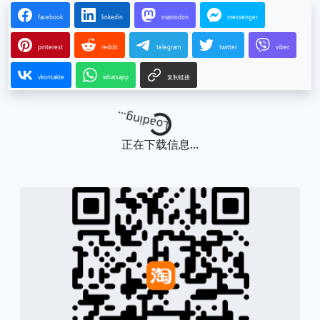
facebook
linkedin
mastodon
messenger
pinterest
reddit
telegram
twitter
viber
vkontakte
whatsapp
复制链接
Loading...
正在下载信息...