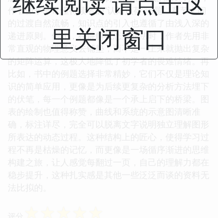
继续阅读 请点击这
作者似乎非常懂得读者的“认知负荷”问题，章节之间
的过渡自然流畅，知识点的引入也遵循了由浅入深的
里关闭窗口
递进原则。例如，在讲解状态空间法时，作者先用非
常直观的物理意义去铺垫，而不是一上来就抛出复杂
的矩阵运算，这极大地降低了初学者的畏难情绪。再
比如，书中的例题选择非常精妙，它们不仅是理论知
识的简单应用，更像是为后续更复杂的分析方法埋下
的伏笔，每一个例题都像是一个承上启下的桥梁。图
表的绘制也值得称赞，曲线和系统的示意图清晰准
确，标注详尽，完全可以脱离文字说明独立理解图形
所表达的动态过程。这种结构上的匠心，使得学习过
程不再是枯燥的记忆，而更像是一场循序渐进的思维
构建之旅，让人感觉每翻过一页，自己的理解力都在
稳步提升，这种扎实感是其他一些泛泛而谈的资料无
法比拟的。
☆
☆
☆
☆
☆
评分