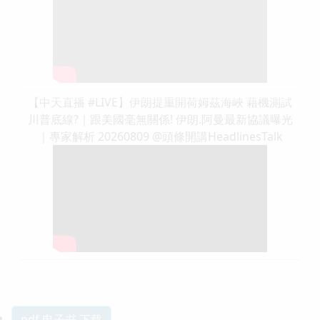
【中天直播 #LIVE】伊朗提重開荷姆茲海峽 藉機測試
川普底線?｜跟美國毫無關係! 伊朗.阿曼最新協議曝光
｜專家解析 20260809 @頭條開講HeadlinesTalk
pdf 电子书 下载