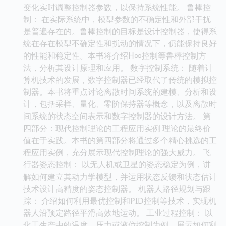
变化实时调整控制器参数，以保持系统性能。 鲁棒控
制： 在实际系统中，模型参数的不确定性和外部干扰
是普遍存在的。鲁棒控制的目标是设计控制器，使得系
统在存在模型不确定性和扰动的情况下，仍能保持良好
的性能和稳定性。本书将介绍H∞控制等鲁棒控制方
法，分析其设计原理和应用。 数字控制系统： 随着计
算机技术的发展，数字控制器已经取代了传统的模拟控
制器。本书将重点讨论离散时间系统的建模、分析和设
计，包括采样、量化、零阶保持器等概念，以及离散时
间系统的状态空间表示和数字控制器的设计方法。 第
四部分：现代控制理论的工程应用实例 理论的最终价
值在于实践。本书的第四部分将通过多个精心挑选的工
程应用实例，充分展示现代控制理论的强大威力。 飞
行器姿态控制： 以无人机或卫星的姿态稳定为例，讲
解如何建立其动力学模型，并运用状态反馈和状态估计
技术设计高精度的姿态控制器。 机器人路径规划与跟
踪： 介绍如何利用最优控制和PID控制等技术，实现机
器人沿预定路径平滑高效地运动。 工业过程控制： 以
化工生产中的温度、压力或液位控制为例，展示如何利