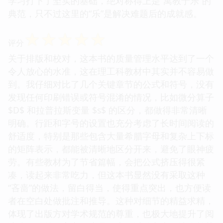
学习打下了坚实的基础，绝对称得上是“寓教于乐”的
典范，只不过这里的“乐”是解决难题后的成就感。
☆
☆
☆
☆
☆
评分
关于排版和校对，这本书的质量管理水平达到了一个
令人放心的水准，这在理工科教材中其实并不容易做
到。我仔细对比了几个关键章节的公式和符号，没有
发现任何印刷错误或符号混淆的情况，比如微分算子
$D$ 和拉普拉斯变量 $s$ 的区分，都做得非常清晰
明确。行距和字号的设置也充分考虑了长时间阅读的
舒适度，特别是那些包含大量希腊字母和复杂上下标
的矩阵表示，都能被清晰地区分开来，避免了眼神疲
劳。有些教材为了节省篇幅，会把公式挤压得很紧
凑，读起来非常吃力，但这本书显然没有采取这种
“吝啬”的做法，留白得当，使得重点突出，也方便读
者在空白处做批注和推导。这种对细节的精益求精，
体现了出版方对学术规范的尊重，也极大地提升了阅