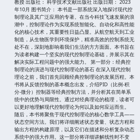
教授 出版社： 科学技术文献出版社 出版日期： 2023
年10月 图书简介： 本书是一部系统深入地探讨现代控
制理论及其广泛应用的专著。在当今科技飞速发展的浪
潮中，控制理论作为实现系统智能化、自动化和高性能
化的核心技术，其重要性日益凸显。从航空航天到工业
制造，从生物医学到环境保护，精准高效的控制系统无
处不在，深刻地影响着我们生活的方方面面。本书旨在
为读者构建一个坚实的现代控制理论基础，并展示其在
解决实际工程问题中的强大能力。 第一部分：经典控
制理论的演进与现代控制理论的基石 在深入现代控制
理论之前，我们首先回顾经典控制理论的发展历程。本
书将从反馈控制的基本概念出发，介绍PID（比例-积
分-微分）控制器等经典控制方法，并分析其在简单系
统中的优势与局限性。通过对经典理论的梳理，读者可
以更好地理解现代控制理论为何以及如何应运而生。
随后，本书将聚焦于现代控制理论的核心数学工具——
状态空间方法。我们将详细阐述状态变量、状态方程和
输出方程的构建原理，以及它们在描述和分析复杂动态
系统中的强大作用。这一部分将详细讲解线性时不变