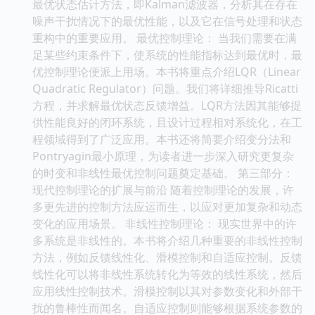
最优状态估计方法，即Kalman滤波器，分析其在存在
噪声干扰情况下的最优性能，以及它在信号处理和状态
重构中的重要应用。 最优控制理论： 当我们需要在满
足某些约束条件下，使系统的性能指标达到最优时，最
优控制理论便派上用场。本书将重点介绍LQR（Linear
Quadratic Regulator）问题。我们将详细推导Ricatti
方程，并求解最优状态反馈增益。LQR方法因其能够提
供性能良好的闭环系统，且设计过程相对系统化，在工
程领域得到了广泛应用。本书还将简要介绍变分法和
Pontryagin最小原理，为读者进一步深入研究更复杂
的时变和非线性最优控制问题奠定基础。 第三部分：
现代控制理论的扩展与前沿 随着控制理论的发展，许
多更先进的控制方法应运而生，以应对更加复杂和动态
变化的应用场景。 非线性控制理论： 现实世界中的许
多系统是非线性的。本书将介绍几种重要的非线性控制
方法，例如反馈线性化、滑模控制和自适应控制。反馈
线性化可以将非线性系统转化为等效的线性系统，然后
应用线性控制技术。滑模控制以其对参数变化和外部干
扰的鲁棒性而闻名。自适应控制则能够根据系统参数的