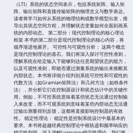
（LTI）系统的状态空间表示，包括系统矩阵、输入矩
阵、输出矩阵和直接传输矩阵的物理含义与数学表达。
读者将学习如何从系统的物理结构或数学模型出发，推
导出其状态空间方程，并理解状态变量如何全面刻画系
统的内部动态。 第二部分：现代控制理论的核心理论
框架 本书的第二部分是现代控制理论的核心内容，将
循序渐进地展开。 可控性与可观性分析： 这两个概念
是现代控制理论的基石。我们将深入探讨可控性准则，
理解系统在给定输入下能够到达任意期望状态的能力，
以及可观性准则，即能否通过测量系统的输出来推断其
内部状态。本书将详细介绍判别系统可控性和可观性的
代数方法（如Gramian矩阵法）和几何方法（如秩条件
法），并分析它们在控制器设计和状态估计中的关键作
用。例如，不可控系统意味着某些状态无法通过控制输
入来改变，而不可观系统则意味着某些内部动态无法通
过输出测量得到反馈，这都将直接影响控制器的有效
性。 稳定性理论： 稳定性是控制系统设计中最基本的
要求。本书将超越经典控制理论中根轨迹和频率响应的
稳定性判据，深入讲解Lyapunov稳定性理论。我们将