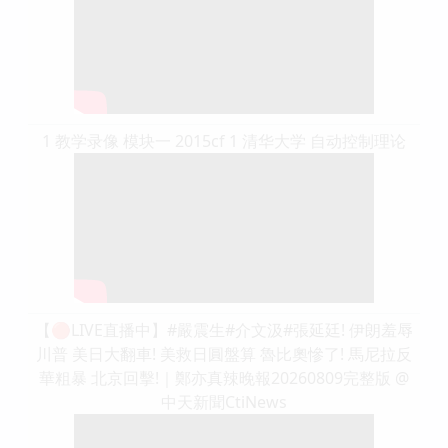
1 教学录像 模块一 2015cf 1 清华大学 自动控制理论
【🔴LIVE直播中】#嚴震生#介文汲#張延廷! 伊朗羞辱
川普 美日大翻車! 美救日圓盤算 魯比奧慘了! 馬尼拉反
華粗暴 北京回擊!｜鄭亦真辣晚報20260809完整版 @
中天新聞CtiNews