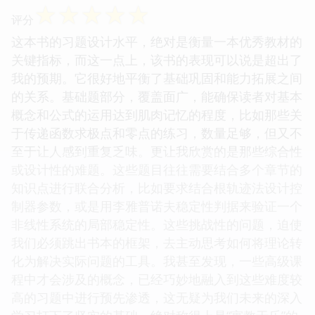
☆
☆
☆
☆
☆
评分
这本书的习题设计水平，绝对是衡量一本优秀教材的
关键指标，而这一点上，该书的表现可以说是超出了
我的预期。它很好地平衡了基础巩固和能力拓展之间
的关系。基础题部分，覆盖面广，能确保读者对基本
概念和公式的运用达到肌肉记忆的程度，比如那些关
于传递函数求极点和零点的练习，数量足够，但又不
至于让人感到重复乏味。更让我欣赏的是那些综合性
或设计性的难题。这些题目往往需要结合多个章节的
知识点进行联合分析，比如要求结合根轨迹法设计控
制器参数，或是用李雅普诺夫稳定性判据来验证一个
非线性系统的局部稳定性。这些挑战性的问题，迫使
我们必须跳出书本的框架，去主动思考如何将理论转
化为解决实际问题的工具。我甚至发现，一些高级课
程中才会涉及的概念，已经巧妙地融入到这些难度较
高的习题中进行预先渗透，这无疑为我们未来的深入