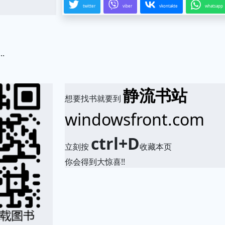
twitter
viber
vkontakte
whatsapp
.
静流书站
想要找书就要到
windowsfront.com
ctrl+D
立刻按
收藏本页
你会得到大惊喜!!