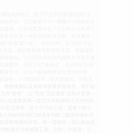
汹涌而来的时代，电子产品早已渗透到我们生
缺的手机，它们都离不开一颗颗小小的电子元
以捉摸。它们究竟是什么？它们有什么作用？
这本书并非一本枯燥的技术手册，而更像是一
变成“看门道”。 初识元件，从“面相”开始
书的开篇，我们将聚焦于那些最常见、最基础的
形状相似，它们所代表的电气特性也可能天差
或者数字，就是它们“身份证”，告诉我们它的
解读方法，让你一眼就能辨别出元件的“身
装器件）？传统的DIP（双列直插式）封装又
、散热性能以及成本等因素息息相关。我们会
件“体检”，让“毛病”无处遁形 识别只是第一
，我们也需要掌握一套方法来检测电子元件的性
能不提万用表。这个小巧的工具，是每个电子
步深入到如何利用万用表来判断二极管的单向导
电容和电感的好坏。每一项操作，我们都会提
业的检测方法和辅助工具。比如，示波器，它