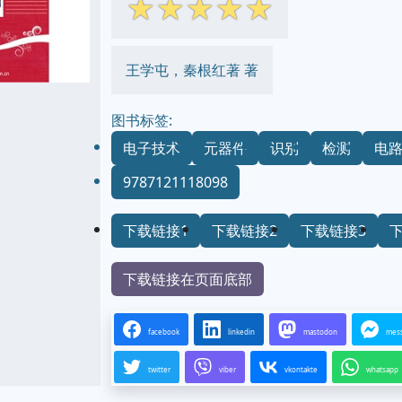
☆
☆
☆
☆
☆
王学屯，秦根红著 著
图书标签:
电子技术
元器件
识别
检测
电
9787121118098
下载链接1
下载链接2
下载链接3
下载链接在页面底部
facebook
linkedin
mastodon
mes
twitter
viber
vkontakte
whatsapp