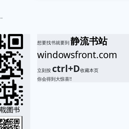
.
静流书站
想要找书就要到
windowsfront.com
ctrl+D
立刻按
收藏本页
你会得到大惊喜!!