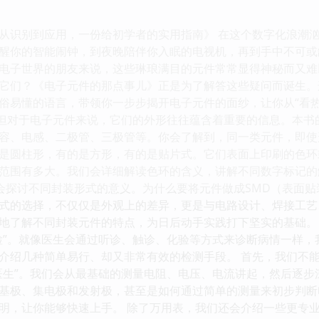
从识别到应用，一份给初学者的实用指南》 在这个数字化浪潮
醒你的智能闹钟，到夜晚陪伴你入眠的电视机，再到手中不可或
电子世界的朋友来说，这些琳琅满目的元件常常显得神秘而又难
它们？《电子元件的那点事儿》正是为了解答这些疑问而诞生。
俗易懂的语言，带领你一步步揭开电子元件的面纱，让你从“看热闹”
，但对于电子元件来说，它们的外形往往蕴含着重要的信息。本
容、电感、二极管、三极管等。你会了解到，同一类元件，即使
是圆柱形，有的是方形，有的是贴片式。它们表面上印刷的色环
范围有多大。我们会详细解读色环的含义，讲解不同数字标记的
还会探讨不同封装形式的意义。为什么要将元件做成SMD（表面贴
式的选择，不仅仅是外观上的差异，更是与电路设计、焊接工艺
地了解不同封装元件的特点，为日后动手实践打下坚实的基础。 元
检”。就像医生会通过听诊、触诊、化验等方式来诊断病情一样
介绍几种简单易行、却又非常有效的检测手段。 首先，我们不
医生”。我们会从最基础的测量电阻、电压、电流讲起，然后逐
基极、集电极和发射极，甚至是如何通过简单的测量来初步判断
明，让你能够快速上手。 除了万用表，我们还会介绍一些更专