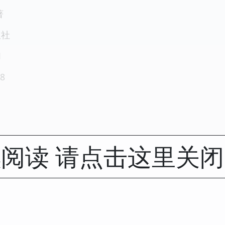
著
版社
1
8
阅读 请点击这里关