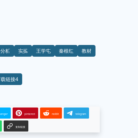
路分析
实操
王学屯
秦根红
教材
下载链接4
senger
pinterest
reddit
telegram
复制链接