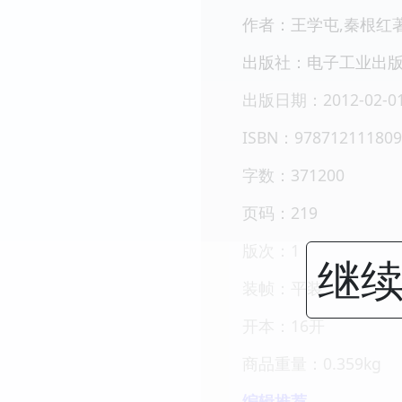
作者：王学屯,秦根红
出版社：电子工业出
出版日期：2012-02-0
ISBN：978712111809
字数：371200
页码：219
版次：1
继续
装帧：平装
开本：16开
商品重量：0.359kg
编辑推荐