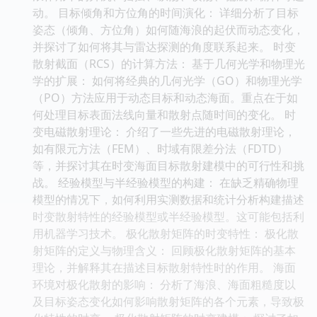
动。 目标倾角和方位角的时间演化： 详细分析了目标
姿态（倾角、方位角）如何随海浪的起伏而动态变化，
并探讨了如何将其与雷达探测的角度联系起来。 时变
散射截面（RCS）的计算方法： 基于几何光学和物理光
学的扩展： 如何将经典的几何光学（GO）和物理光学
（PO）方法应用于动态目标和动态海面。重点在于如
何处理目标表面法线向量和散射点随时间的变化。 时
变电磁散射理论： 介绍了一些先进的电磁散射理论，
如有限元方法（FEM）、时域有限差分法（FDTD）
等，并探讨其在时变海面目标散射建模中的可行性和挑
战。 经验模型与半经验模型的构建： 在缺乏精确物理
模型的情况下，如何利用实测数据和统计分析构建描述
时变散射特性的经验模型或半经验模型。这可能包括利
用机器学习技术。 极化散射矩阵的时变特性： 极化散
射矩阵的定义与物理含义： 回顾极化散射矩阵的基本
理论，并解释其在描述目标散射特性时的作用。 海面
环境对极化散射的影响： 分析了海浪、海面粗糙度以
及目标姿态变化如何影响散射矩阵的各个元素，导致极