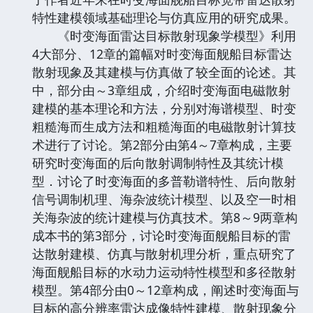
特性建模领域基础理论与仿真应用的研究成果。
《时变海面雷达目标散射现象学模型》利用
4大部分、12章的篇幅对时变海面舰船目标雷达
散射现象及其建模与仿真做了较全面的论述。其
中，部分由～3章组成，介绍时变海面电磁散射
建模的基本理论和方法，分别对海谱模型、时变
粗糙海而生成方法和粗糙海面的电磁散射计算技
术进行了讨论。第2部分由第4～7章构成，主要
研究时变海面的后向散射调制特性及其统计模
型．讨论了时变海面的多普勒谱特性、后向散射
信号调制机理、海杂波统计模型、以及空一时相
关海杂波的统计建模与仿真技术。第8～9两章构
成本书的第3部分，讨论时变海面舰船目标的雷
达散射建模、仿真与散射机理分析，重点研究了
海面舰船目标的水动力运动特性模型和多径散射
模型。第4部分由0～12章构成，阐述时变海面与
目标的高分辨率雷达成像特性建模、散射现象分