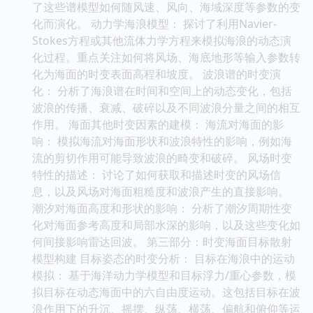
了这些谱模型如何随风速、风向、海域深度等参数的变
化而演化。 动力学海浪模型： 探讨了利用Navier-
Stokes方程或其他流体力学方程来模拟海浪的动态演
化过程。重点关注如何将风场、海底地形等输入参数转
化为海面的时变表面高程和坡度。 波浪谱的时变演
化： 分析了海浪谱在时间和空间上的动态变化，包括
波浪的传播、衰减、破碎以及不同波浪分量之间的相互
作用。 海面其他时变因素的建模： 海流对海面的影
响： 模拟海流对海面形状和波浪特性的影响，例如海
流的剪切作用可能导致波浪的畸变和破碎。 风场时变
特性的描述： 讨论了如何获取和描述时变的风场信
息，以及风场对海面粗糙度和波浪产生的直接影响。
潮汐对海面高度和形状的影响： 分析了潮汐周期性变
化对海面参考高度和局部水深的影响，以及这些变化如
何间接影响雷达回波。 第三部分：时变海面目标散射
模型构建 目标姿态的时变分析： 目标在海浪中的运动
模拟： 基于海洋动力学模型和目标浮力/重心参数，模
拟目标在动态海面中的六自由度运动。这包括目标在波
浪作用下的升沉、摇摆、纵荡、横荡、偏航和俯仰等运