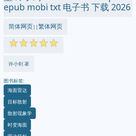
epub mobi txt 电子书 下载 2026
简体网页
繁体网页
||
☆
☆
☆
☆
☆
许小剑 著
图书标签:
海面雷达
目标散射
散射现象学
时变海面