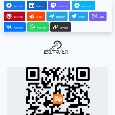
facebook
linkedin
mastodon
messenger
pinterest
reddit
telegram
twitter
viber
vkontakte
whatsapp
复制链接
Loading...
正在下载信息...