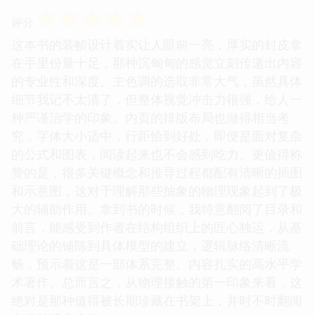
☆
☆
☆
☆
☆
评分
这本书的装帧设计着实让人眼前一亮，厚实的封皮拿
在手里份量十足，那种沉甸甸的感觉立刻传递出内容
的专业性和深度。主色调的选取非常大气，虽然具体
细节我记不太清了，但整体视觉冲击力很强，给人一
种严谨治学的印象。内页的排版布局也做得相当考
究，字体大小适中，行距恰到好处，即便是面对复杂
的公式和图表，阅读起来也不会感到吃力。更值得称
赞的是，很多关键概念和推导过程都配有清晰的插图
和示意图，这对于理解那些抽象的物理现象起到了极
大的辅助作用。拿到书的时候，我特意翻阅了目录和
前言，能感受到作者在结构组织上的匠心独运，从基
础理论的铺陈到具体模型的建立，逻辑脉络清晰流
畅，预示着这是一部体系完整、内容扎实的高水平学
术著作。总而言之，从物理接触的第一印象来看，这
绝对是那种值得被长期珍藏在书架上，并时不时翻阅