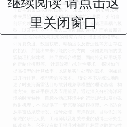
继续阅读 请点击这
如海浪谱、风场等。 水面舰艇、潜艇浮出水面、海上
平台等的雷达散射特性模拟。 第五部分：前沿研究与
里关闭窗口
未来展望 时变海面目标散射建模的前沿进展： 介绍当
前研究领域的热点问题，例如多尺度、多物理量耦合模
型，以及在机器学习和人工智能辅助建模方面的最新进
展。 面临的挑战与未来的研究方向： 指出当前模型在
计算复杂度、数据获取、精确度以及普适性等方面存在
的挑战，并提出未来可能的研究方向，例如更精细的微
观物理机制建模、跨尺度耦合模型、面向特定应用场景
的定制化模型等。 计算效率与实时性要求： 探讨如何
提高模型的计算效率，以满足实时处理的需求，例如通
过并行计算、模型降阶等技术。 结论 本书系统性地阐
述了时变海面雷达目标散射现象学模型的理论基础、构
建方法、验证手段以及应用前景。通过深入分析海洋环
境的时变特性、目标在动态环境中的运动规律以及电磁
散射机理，本书提供了一套完整的建模框架。本书适合
从事雷达系统研发、信号处理、海洋探测、目标识别等
领域的研究人员、工程师以及相关专业的硕博士研究生
阅读参考。它不仅有助于提升对海面目标雷达散射特性