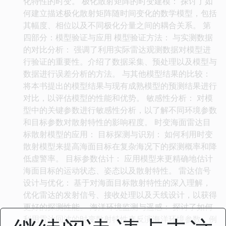
化特性的时变。 极化散射矩阵的时变建模： 探讨了如
何建立描述极化散射矩阵随时间变化的数学模型，包括
其幅度、相位以及不同极化分量之间的耦合关系。 第
四部分：模型验证与应用 模型验证方法： 与实测数据
的对比分析： 强调了利用实际雷达观测数据对模型进
行验证的重要性。介绍了数据采集、预处理以及模型与
数据进行误差分析的方法。 与其他模型结果的比较：
将本书提出的模型结果与现有成熟模型的预测结果进行
对比，以评估模型的性能和优势。 敏感性分析： 对模
型中的关键参数进行敏感性分析，以了解不同环境参数
和目标参数对散射特性的影响程度。 时变海面雷达目
标散射模型的应用： 目标探测与识别： 如何利用时变
散射模型来提高海面目标在复杂海况下的探测概率和降
低虚警率。 目标参数估计： 应用模型来更精确地估计
海面目标的运动状态、姿态以及散射特性。 雷达信号
设计与优化： 基于对海面目标散射特性的深入理解，
优化雷达的发射信号、接收处理以及天线设计，以获得
更好的探测性能。 海洋环境监测与遥感： 探讨了如何
利用雷达回波的时变散射特性来反演海洋环境参数，例