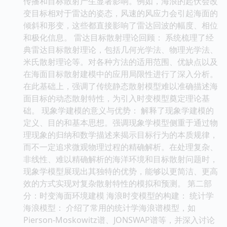
传播和目标散射产生显著影响。例如，海浪的起伏会改
变目标相对于雷达的姿态，风速的风应力会引起海面的
倾斜和形变，这些都直接影响了雷达回波的幅度、相位
和极化信息。 雷达目标散射理论回顾： 系统梳理了经
典雷达目标散射理论，包括几何光学法、物理光学法、
米氏散射理论等。对各种方法的适用范围、优缺点以及
在海面目标散射建模中的应用局限性进行了深入分析。
在此基础上，强调了传统静态散射模型难以准确描述海
面目标的动态散射特性，为引入时变模型奠定理论基
础。 现象学建模的意义与优势： 解释了现象学建模的
定义、目的和基本思想。强调现象学模型侧重于通过物
理现象的归纳和数学描述来揭示目标行为的本质规律，
而不一定追求微观物理过程的精确解析。在处理复杂、
非线性、难以精确解析的海洋环境和目标散射问题时，
现象学模型展现出其独特的优势，能够以更简洁、更高
效的方式实现对复杂散射特性的模拟和预测。 第二部
分：时变海面环境建模 海浪时变模型的构建： 统计学
海浪模型： 介绍了常用的统计学海浪谱模型，如
Pierson-Moskowitz谱、JONSWAP谱等，并深入讨论