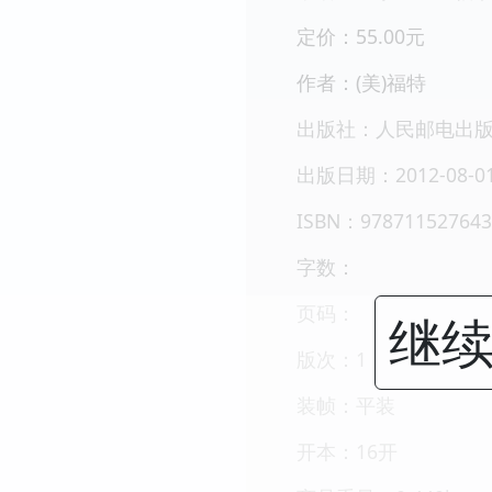
定价：55.00元
作者：(美)福特
出版社：人民邮电出
出版日期：2012-08-0
ISBN：978711527643
字数：
页码：
继续
版次：1
装帧：平装
开本：16开