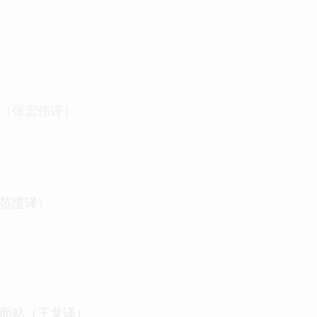
踪（张宏伟译）
（范缆译）
地面站（王龙译）