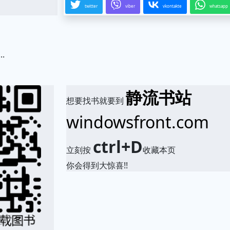
twitter
viber
vkontakte
whatsapp
.
静流书站
想要找书就要到
windowsfront.com
ctrl+D
立刻按
收藏本页
你会得到大惊喜!!