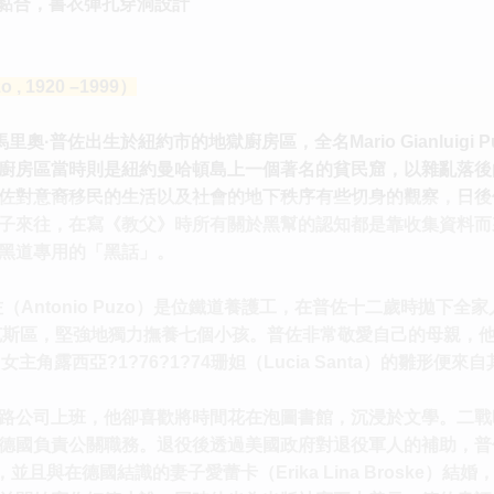
部黏合，書衣彈孔穿洞設計
 , 1920 –1999）
奧·普佐出生於紐約市的地獄廚房區，全名Mario Gianluig
廚房區當時則是紐約曼哈頓島上一個著名的貧民窟，以雜亂落後
佐對意裔移民的生活以及社會的地下秩序有些切身的觀察，日後
子來往，在寫《教父》時所有關於黑幫的認知都是靠收集資料而
黑道專用的「黑話」。
Antonio Puzo）是位鐵道養護工，在普佐十二歲時拋下全家
居布朗克斯區，堅強地獨力撫養七個小孩。普佐非常敬愛自己的母親，
rim）中，女主角露西亞?1?76?1?74珊妲（Lucia Santa）
路公司上班，他卻喜歡將時間花在泡圖書館，沉浸於文學。二戰
國負責公關職務。退役後透過美國政府對退役軍人的補助，普佐在社會
h）聽課，並且與在德國結識的妻子愛蕾卡（Erika Lina Bros