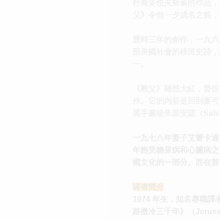
杜斯妥也夫斯基的作品，
父》令他一夕成名之前，
歷時三年的創作，一九六
部美國社會的移民史詩，
一。
《教父》雖然大紅，普佐
作。它的內容是回到麥可
黑手黨徒朱里安諾（Salvat
一九七八年妻子艾蕾卡過世
年飽受糖尿病和心臟病之
國文化的一部分。而在普
译者简介
1974 年生，知名專職譯者。譯
路撒冷三千年》（Jerusal