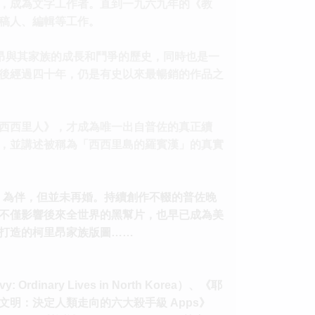
，成為文字工作者。直到一九六九年的《教
稿人、編輯等工作。
昂與其家族的成長和鬥爭的歷史，同時也是一
後經過四十年，仍是有史以來最暢銷的作品之
西西里人》，才成為唯一出自普佐的真正續
，並講述被稱為「西西里島的羅賓漢」的真實
no）為伴，但並未再婚。持續創作不輟的普佐晚
不僅影響後來全世界的黑幫片，也早已成為美
打造的柯里昂家族版圖……
nary Lives in North Korea）、《耶
ry）、《文明：決定人類走向的六大殺手級 Apps》