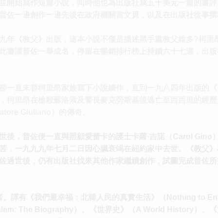
並開始寫作短篇小說，同時他也為出版社寫五十美元一篇的書評
普佐一邊創作一邊先後在政府機關當文員，以及在出版社從事撰
九年《教父》出版，這本小說不僅是描述黑手黨教父維多?柯里
此書讓普佐一舉成名，停留在暢銷排行榜上持續六十七週，出版
卻一直未替柯里昂家族寫下小說續作，直到一九八四年出版的《
．柯里昂在槍殺蘇洛索及警長麥克勞斯基後逃亡至西西里的經歷
ore Giuliano）的傳奇。
後，普佐便一直與照顧愛蕾卡的護士卡蘿·吉諾（Carol Gi
苦，一九九九年七月二日因心臟衰竭在紐約家中去世。《教父》
佐過世後，仍有出版社找來其他作家繼續創作，試圖完成普佐所
有《我們最幸福：北韓人民的真實生活》（Nothing to Envy: Ordi
em: The Biography）、《世界史》（A World Histo