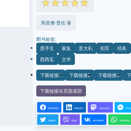
☆
☆
☆
☆
☆
馬里奧·普佐 著
图书标签:
黑手党
家族
意大利
犯罪
经典
西西里
文学
下载链接1
下载链接2
下载链接3
下载链接在页面底部
facebook
linkedin
mastodon
mes
twitter
viber
vkontakte
whatsapp