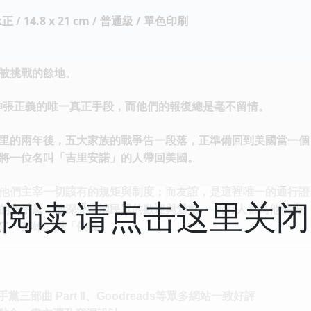
正 / 14.8 x 21 cm / 普通級 / 單色印刷
被挑戰的餘地。
伸張正義的唯一真正手段，而他們的報復總是毫不留情。
里的兩年後，五大家族的戰爭告一段落，正準備回到美國當一個「真
將一位名叫「吉里安諾」的人帶回美國。
他們主宰一切該有的規矩與制度；而友誼，是這裡唯一的通行證
阅读 请点击这里关
的黑手黨，他深受當地民眾的歡迎與愛戴──所有人都為他禱告
了「英雄」與「俠義」。
三部曲 Part II、Goodreads等眾多網站一致好評