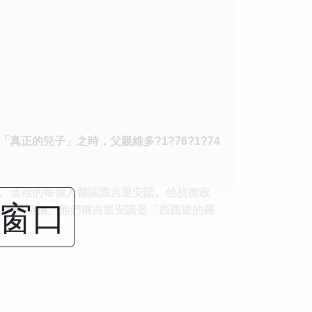
正的兒子」之時，父親維多?1?76?1?74
。這裡的每個人都認識吉里安諾。他抗衡政
闭窗口
、為他祈福。他們稱吉里安諾是「西西里的羅