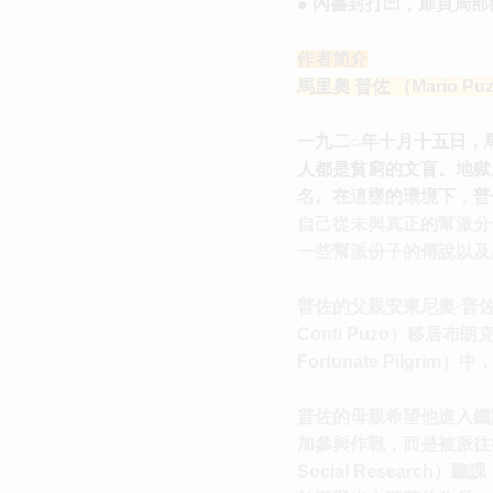
● 內書封打凹，扉頁局
作者简介
馬里奧 普佐 （Mario Puzo
一九二○年十月十五日，馬里
人都是貧窮的文盲。地獄
名。在這樣的環境下，普
自己從未與真正的幫派分
一些幫派份子的傳說以及
普佐的父親安東尼奧·普佐（
Conti Puzo）移
Fortunate Pilg
普佐的母親希望他進入鐵
加參與作戰，而是被派往德
Social Researc