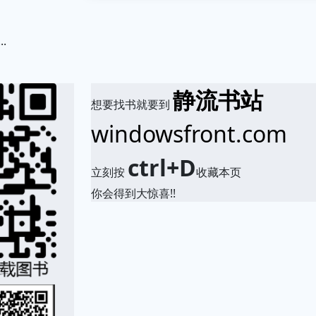
.
静流书站
想要找书就要到
windowsfront.com
ctrl+D
立刻按
收藏本页
你会得到大惊喜!!