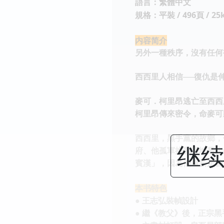
語言：繁體中文
規格：平裝 / 496頁 / 25k
内容简介
另外一種秩序，沒有任何
西西里人相信──復仇是
麥可．柯里昂逃亡至西西
柯里昂傳來密令，命麥可
西西里，黑手黨的故鄉，
继续
府、他孤軍挑戰當地最大
賓漢」，因為他重新定義
本书特色
● 王志弘裝幀設計
● 繼《教父》後，正宗黑手黨