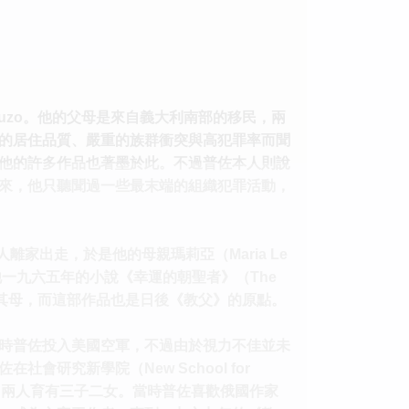
i Puzo。他的父母是來自義大利南部的移民，兩
的居住品質、嚴重的族群衝突與高犯罪率而聞
他的許多作品也著墨於此。不過普佐本人則說
來，他只聽聞過一些最末端的組織犯罪活動，
人離家出走，於是他的母親瑪莉亞（Maria Le
他一九六五年的小說《幸運的朝聖者》（The
的雛形便來自其母，而這部作品也是日後《教父》的原點。
時普佐投入美國空軍，不過由於視力不佳並未
研究新學院（New School for
ke）結婚，兩人育有三子二女。當時普佐喜歡俄國作家