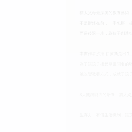
猶太父母最深奧的教養藝術
不是衝鋒在前，一手包辦，
而是後退一步，為孩子創造
本書作者沙拉·伊麥斯是出
為了讓孩子接受舉世聞名的
她改變教養方式，成就了孩
3大關鍵能力的培養，猶太媽
生存力：有償生活機制，讓