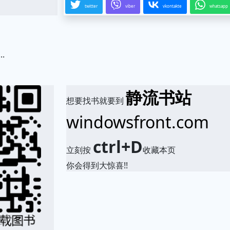
twitter
viber
vkontakte
whatsapp
.
静流书站
想要找书就要到
windowsfront.com
ctrl+D
立刻按
收藏本页
你会得到大惊喜!!