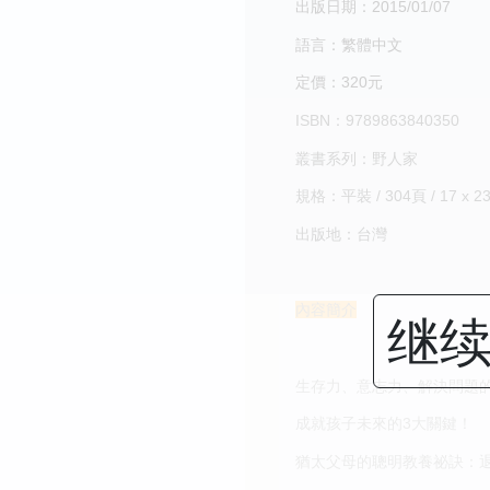
出版日期：2015/01/07
語言：繁體中文
定價：320元
ISBN：9789863840350
叢書系列：野人家
規格：平裝 / 304頁 / 17 x 2
出版地：台灣
內容簡介
继续
生存力、意志力、解決問題
成就孩子未來的3大關鍵！
猶太父母的聰明教養祕訣：