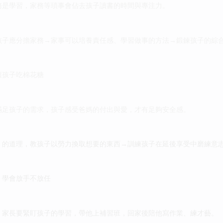
務是學習，家務等瑣事會佔去孩子讀書的時間與專注力。
孩子應分擔家務→家事可以培養責任感、學習做事的方法→鍛鍊孩子的綜
讓孩子吃棉花糖
滿足孩子的需求，孩子感受爸媽的付出與愛，才有足夠安全感。
」的道理，教孩子以勞力換取想要的東西→訓練孩子在延後享受中磨練意
，學會放手不放任
！家長要緊盯孩子的學習，帶他上補習班，回家後陪他寫作業、練才藝。