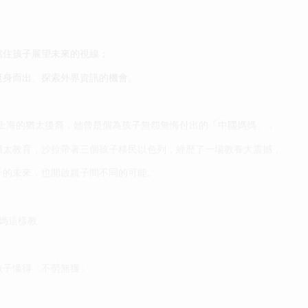
，
擋住孩子展望未來的視線；
挺身而出、探索外界資訊的機會。
生上海的猶太後裔，她曾是個為孩子無怨無悔付出的「中國媽媽」，
猶太教育，沙拉帶著三個孩子移民以色列，經歷了一場教養大震撼，
子的未來，也開啟親子間不同的可能。
媽這樣教
孩子懂得「不勞無獲」