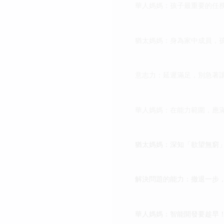
華人媽媽：孩子最重要的任
猶太媽媽：身為家中成員，
意志力：延遲滿足，別急著
華人媽媽：在能力範圍，應
猶太媽媽：深知「欲望無窮
解決問題的能力：撤退一步
華人媽媽：智能開發要趁早