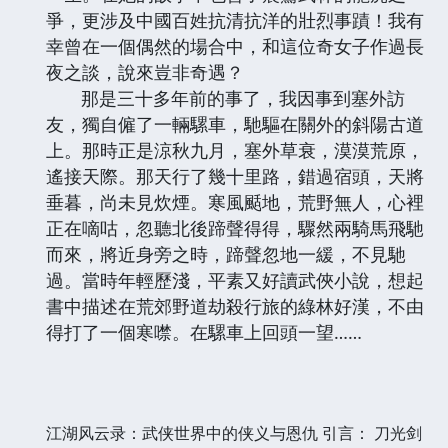
爭，更涉及中國百姓抗清抗洋的壯烈事蹟！我有
幸曾在一個偶然的場合中，和這位奇女子作過長
夜之談，說來豈非奇遇？
那是三十多年前的事了，我因事到塞外訪
友，獨自僱了一輛騾車，馳驅在關外的斜陽古道
上。那時正是涼秋九月，塞外草衰，漠漠荒原，
遙接天際。那天行了幾十里路，錯過宿頭，天將
垂暮，尚未見炊煙。寒風颳地，荒野無人，心裡
正在嘀咕，忽聽北後蹄聲得得，驟然兩騎馬飛馳
而來，將近身旁之時，蹄聲忽地一緩，不見馳
過。當時年輕歷淺，平素又好讀武俠小說，想起
書中描述在荒郊野道劫殺行旅的綠林好漢，不由
得打了一個寒噤。在騾車上回頭一望……
江湖风云录：武侠世界中的侠义与恩仇 引言： 刀光剑