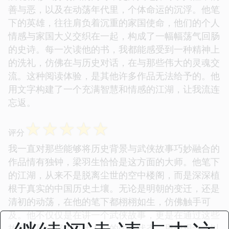
善与恶，以及在动荡年代里，个体命运的沉浮。他笔
下的英雄，往往肩负着沉重的家国使命，他们的个人
情感与家国大义交织在一起，构成了一幅幅荡气回肠
的史诗。每一次读他的书，我都能感受到一种精神上
的洗礼，仿佛在与历史对话，在与那些伟大的灵魂交
流。这种阅读体验，是其他许多作品无法给予的。他
用文字构建了一个充满智慧和情感的江湖，让我流连
忘返。
☆
☆
☆
☆
☆
评分
我一直对那些能够将历史背景与武侠故事巧妙融合的
作品情有独钟，梁羽生恰恰是这方面的大师。他笔下
的江湖，从来不是脱离尘世的空中楼阁，而是深深植
根于真实的中国历史土壤。无论是明朝的变迁，还是
清初的动荡，在他的笔下都栩栩如生，仿佛触手可
及。他不仅仅是在讲一个武侠故事，更是在通过这些
故事，展现那个时代人们的生存状态、思想观念，以