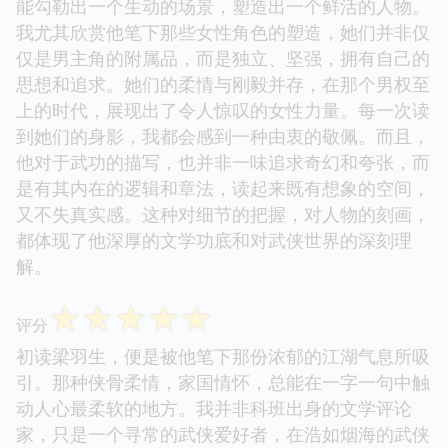
能勾勒出一个生动的场景，塑造出一个鲜活的人物。
我尤其欣赏他笔下那些女性角色的塑造，她们并非仅
仅是男主角的附属品，而是独立、坚强，拥有自己的
思想和追求。她们的柔情与刚毅并存，在那个男权至
上的时代，展现出了令人惊叹的女性力量。每一次读
到她们的身影，我都会感到一种由衷的敬佩。而且，
他对于武功的描写，也并非一味追求奇幻和夸张，而
是有其内在的逻辑和章法，读起来既有想象的空间，
又不失真实感。这种对细节的把握，对人物的刻画，
都体现了他深厚的文学功底和对武侠世界的深刻理
解。
☆
☆
☆
☆
☆
评分
初读梁羽生，便是被他笔下那份浓郁的江湖气息所吸
引。那种侠骨柔情，家国情怀，总能在一字一句中触
动人心最柔软的地方。我并非科班出身的文学评论
家，只是一个寻常的武侠爱好者，在浩如烟海的武侠