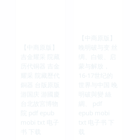
【中商原版】
【中商原版】
晚明破与变 丝
吉金耀采 院藏
绸、白银、启
历代铜器 吉金
蒙与解放，
耀采 院藏歷代
16-17世纪的
銅器 台版原版
世界与中国 晚
游国庆 游國慶
明破與變 絲
台北故宮博物
綢、 pdf
院 pdf epub
epub mobi
mobi txt 电子
txt 电子书 下
书 下载
载