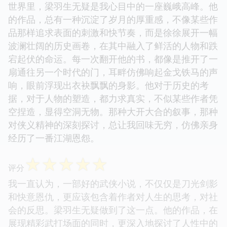
世界里，梁羽生无疑是我心目中的一座巍峨高峰。他
的作品，总有一种沉淀了岁月的厚重感，不像某些作
品那样追求表面的刺激和快节奏，而是徐徐展开一幅
波澜壮阔的历史画卷，在其中融入了鲜活的人物和跌
宕起伏的命运。每一次翻开他的书，都像是推开了一
扇通往另一个时代的门，耳畔仿佛响起金戈铁马的声
响，眼前浮现出衣袂飘飘的身影。他对于历史的考
据，对于人物的塑造，都力求真实，不似某些作者凭
空捏造，显得空洞无物。那种大开大合的叙事，那种
对侠义精神的深刻探讨，总让我回味无穷，仿佛亲身
经历了一番江湖恩怨。
☆
☆
☆
☆
☆
评分
我一直认为，一部好的武侠小说，不仅仅是刀光剑影
和快意恩仇，更应该包含着作者对人生的思考，对社
会的反思。梁羽生无疑做到了这一点。他的作品，在
展现精彩武打场面的同时，更深入地探讨了人性中的