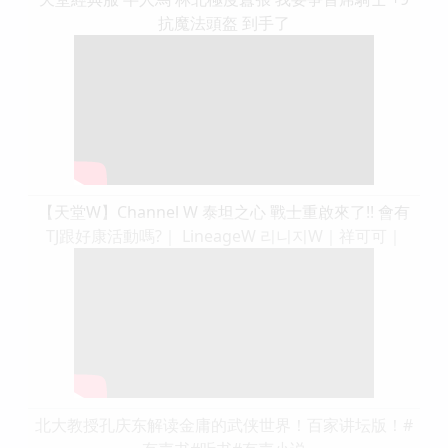
抗魔法頭盔 到手了
【天堂W】Channel W 泰坦之心 戰士重啟來了!! 會有
TJ跟好康活動嗎?｜ LineageW 리니지W｜祥可可｜
北大教授孔庆东解读金庸的武侠世界！百家讲坛版！#