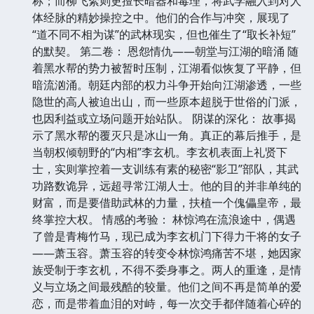
称；而柳飞絮则更擅长暗器和毒理，将武学融入到对人
体经脉的精妙操控之中。他们的合作与冲突，展现了
“道不同不相为谋”的武林现实，但也催生了“取长补短”
的默契。 第二卷： 恩怨情仇——朝堂与江湖的暗涌 随
着黑水帮的势力被暂时压制，江湖看似恢复了平静，但
暗流汹涌。朝廷内部的权力斗争开始向江湖渗透，一些
隐世的高人被迫出山，而一些原本超脱于世俗的门派，
也因利益或立场问题开始站队。 阴谋的深化： 故事揭
示了黑水帮的覆灭只是冰山一角。真正的幕后推手，是
当朝权倾朝野的“内相”李玄机。李玄机表面上礼贤下
士，实则掌控着一支训练有素的秘密“影卫”部队，其武
功路数诡异，远超寻常江湖人士。他的目的并非单纯的
财富，而是要借助武林的力量，扶植一个傀儡皇帝，最
终掌控大权。 情感的考验： 林惊鸿在流浪途中，偶遇
了曾是青梅竹马，现已成为李玄机门下得力干将的女子
——萧玉容。萧玉容的转变令林惊鸿痛苦不堪，她因家
族受制于李玄机，不得不委身事之。两人的重逢，是情
义与立场之间最残酷的较量。他们之间不再是简单的爱
恋，而是带着血泪的对峙，每一次交手都伴随着心碎的