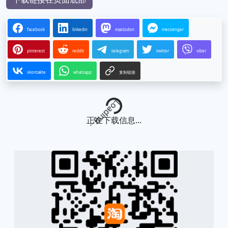
facebook
linkedin
mastodon
messenger
pinterest
reddit
telegram
twitter
viber
vkontakte
whatsapp
复制链接
Loading...
正在下载信息...