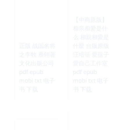
【中商原版】
相亲相爱是什
么 相親相愛是
正版 战国名将
什麼 台版原版
之李牧 雁翎著
汪培珽 愛孩子
文化出版公司
愛自己工作室
pdf epub
pdf epub
mobi txt 电子
mobi txt 电子
书 下载
书 下载