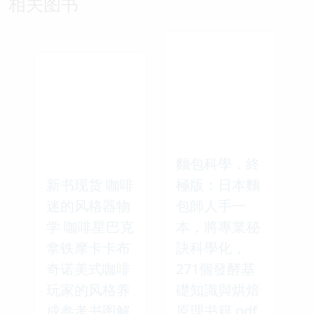
相关图书
麵包科學．終
新书现货 咖啡
極版：日本麵
迷的风格器物
包師人手一
学 咖啡星巴克
本，將專業秘
拿铁摩卡卡布
訣科學化，
奇诺美式咖啡
271個發酵基
玩家的风格养
礎知識與烘焙
成参考书图解
原理书籍 pdf