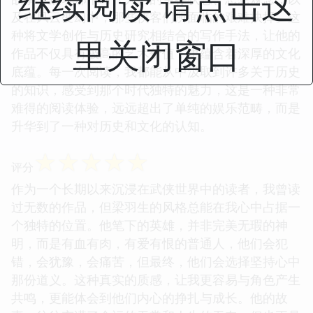
继续阅读 请点击这
及在风云变幻中，那些侠客们所面临的艰难抉择。这
种将文学创作与历史研究相结合的写作手法，让他的
里关闭窗口
作品不仅具有极高的艺术价值，更蕴含着深厚的文化
底蕴。每一次阅读，我都能从中汲取到许多关于历史
的知识，感受到那个时代独特的魅力，这是一种非常
难得的阅读体验，远远超出了单纯的娱乐范畴，而是
升华到了一种对历史和文化的认知。
☆
☆
☆
☆
☆
评分
作为一个长期以来沉浸在武侠世界中的读者，我曾读
过无数的作品，但梁羽生的风格总能在我心中占据一
个独特的位置。他笔下的英雄，并非完美无瑕的神
明，而是有血有肉，有爱有恨的普通人，他们会犯
错，会犹豫，会痛苦，但最终，他们会选择坚持心中
那份道义。这种真实的质感，让我更容易与角色产生
共鸣，更能体会到他们内心的挣扎与成长。他的故