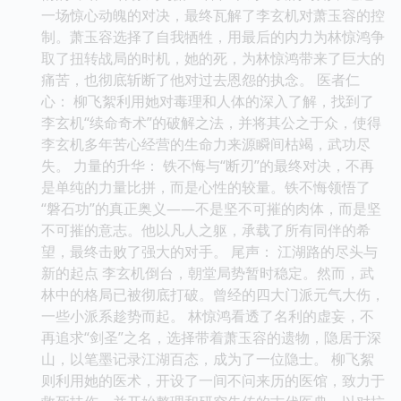
一场惊心动魄的对决，最终瓦解了李玄机对萧玉容的控
制。萧玉容选择了自我牺牲，用最后的内力为林惊鸿争
取了扭转战局的时机，她的死，为林惊鸿带来了巨大的
痛苦，也彻底斩断了他对过去恩怨的执念。 医者仁
心： 柳飞絮利用她对毒理和人体的深入了解，找到了
李玄机“续命奇术”的破解之法，并将其公之于众，使得
李玄机多年苦心经营的生命力来源瞬间枯竭，武功尽
失。 力量的升华： 铁不悔与“断刃”的最终对决，不再
是单纯的力量比拼，而是心性的较量。铁不悔领悟了
“磐石功”的真正奥义——不是坚不可摧的肉体，而是坚
不可摧的意志。他以凡人之躯，承载了所有同伴的希
望，最终击败了强大的对手。 尾声： 江湖路的尽头与
新的起点 李玄机倒台，朝堂局势暂时稳定。然而，武
林中的格局已被彻底打破。曾经的四大门派元气大伤，
一些小派系趁势而起。 林惊鸿看透了名利的虚妄，不
再追求“剑圣”之名，选择带着萧玉容的遗物，隐居于深
山，以笔墨记录江湖百态，成为了一位隐士。 柳飞絮
则利用她的医术，开设了一间不问来历的医馆，致力于