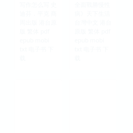
写作怎么写 史
全面戰勝慢性
迪芬．平克 商
病》天下生活
周出版 港台原
台灣中文 港台
版 繁体 pdf
原版 繁体 pdf
epub mobi
epub mobi
txt 电子书 下
txt 电子书 下
载
载