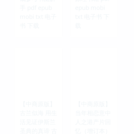
手 pdf epub
epub mobi
mobi txt 电子
txt 电子书 下
书 下载
载
【中商原版】
【中商原版】
古兰似海 用生
当年相恋意中
活见证伊斯兰
人之港产片回
圣典的真谛 古
忆（增订本）