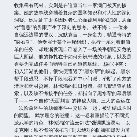
收集稀有药材，实则是在追查当年一家满门被灭的惨
案。她的故事线穿插着复杂的医学知识和对人性的深刻
洞察。她见证了太多因医者仁心而被利用的悲剧，从而
对“善恶”的界限产生了深刻的思考。 铁不悔： 一位来
自偏远边疆的硬汉，沉默寡言，一身蛮力，精通奇特的
“磐石功”。他受雇于某个神秘组织，执行一系列看似简
单的任务，却逐渐发现自己卷入了一场关乎朝廷安危的
巨大阴谋。他的挣扎在于如何分辨忠诚的对象，以及是
否要为完成任务而牺牲自己的道德底线。 核心冲突：
初入江湖的他们，很快便遭遇了“黑水帮”的崛起。黑水
帮手段残忍，不择手段地吞并中小门派，垄断了南方的
漕运和药材贸易。林惊鸿的旧日恩怨、柳飞絮追查的线
索，以及铁不悔接手的任务，都指向了黑水帮的幕后黑
手——一个自称“无面判官”的神秘人物。三人的命运在
一次险象环生的劫镖事件中交织在一起，被迫结成临时
的同盟。 武学理念的碰撞： 这一卷着重描绘了不同流
派武学的特色。林惊鸿的“流云剑法”强调飘逸灵动，以
柔克刚；铁不悔的“磐石功”则以绝对的防御和爆发力著