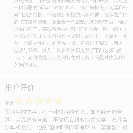
救死扶伤，并开始整理和研究失传的古代医典，以对抗
一切邪恶的“延续生命”的禁术。 铁不悔拒绝了朝廷和任
何门派的招揽，带着他新领悟的武学精神，继续在广阔
的北方边疆游走，充当着一个默默无闻的守护者，确保
边境的安宁，实践着他心中对“侠”的朴素理解。 结语：
本书通过这几位主角的命运交织，展现了一个庞大、复
杂、充满人性挣扎的武侠世界。它探讨了荣耀与污名、
忠诚与背叛、以及个体在宏大历史背景下的选择与担
当。江湖路漫漫，刀光剑影之后，留下的是对侠义精神
永恒的追问。
用户评价
☆
☆
☆
☆
☆
评分
梁羽生的文字，有一种独特的韵味，如同陈年的普
洱，越品越有味道。不像现在很多快餐文学，充斥着
浮华和空洞，他的笔触细腻而富有张力，寥寥数语就