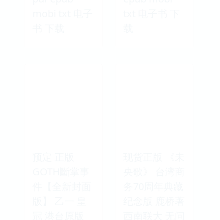
mobi txt 电子
txt 电子书 下
书 下载
载
预定 正版
现货正版 《未
GOTH斷掌事
央歌》 台湾商
件【全新封面
务70周年典藏
版】 乙一 皇
纪念版 鹿桥著
冠 港台原版
西南联大 无问