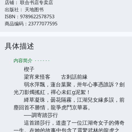
店铺： 联合书店专卖店
出版社： 天地图书
ISBN：9789622578753
商品编码：23777077595
具体描述
内容简介
· · · · · ·
楔子
梁宵來怪客 古剎話前緣
弱水萍飄，蓮台葉聚，卅年心事憑誰訴？劍
光刀影燭搖紅，禪心未釭g泥絮！
絳草凝珠，曇花隔霧，江湖兒女緣多誤，前
塵回首不勝情，龍爭虎鬥京華暮。
──調寄踏莎行
這首踏莎行，道盡了一位江湖奇女子的傳奇
一生。在她的故事中包含了震驚武林的龍虎之