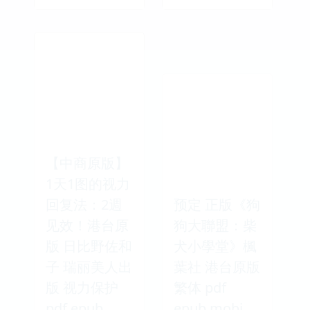
【中商原版】
1天1图的视力
回复法：2週
预定 正版《狗
见效！港台原
狗大聯盟：柴
版 日比野佐和
犬小學堂》楓
子 瑞丽美人出
葉社 港台原版
版 视力保护
繁体 pdf
pdf epub
epub mobi