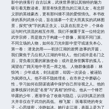
影中的侠客行 自古以来，武侠世界便以其独特的魅力
吸引着无数读者。那里有快意恩仇的江湖儿女，有忠肝
义胆的英雄豪杰，更有那纠缠不清的爱恨情仇。本书收
录的系列武侠小说，旨在描摹一个宏大而真实的武林图
景，探究“侠”字的真正含义，以及在乱世之中，个体命
运与时代洪流的相互作用。我们不侧重于某一位特定的
武学宗师，而是致力于构建一个群像，展现不同门派、
不同立场的人物，如何在刀光剑影中坚守或迷失本心。
第一卷： 潜龙勿用——初涉江湖的迷惘 故事的开篇，
我们聚焦于几位初入江湖的年轻人。他们或许是名门之
后，背负着沉重的家族使命；或许是身世飘零的孤儿，
渴望在广阔天地中寻觅一席之地。 人物群像描摹： 林
惊鸿： 少年成名，剑法超群，却因一次误会，被诬陷
为弑师仇人。他不得不隐姓埋名，在市井之中磨砺心
性，学习如何在阴谋诡谲中保护自己所珍视之人。他的
故事线探讨的是“名誉”与“真相”的悖论。他从一个锋芒
毕露的少年，逐渐学会了收敛与隐忍，认识到真正的强
大并非仅在于武功的高低。 柳飞絮： 医毒双绝的奇女
子，心思缜密，冷静如冰。她行走江湖，表面上是为了