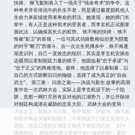
抉择。 柳飞絮则卷入了一场关于“续命奇术”的争夺。这
种奇术并非传说中的长生不老，而是通过极度损耗他人
生命力来延续使用者寿命的邪法。她发现，她的师门长
辈中，有人正是这种邪术的受害者，而李玄机正试图掌
握此法，以确保其长久的权势。 铁不悔的抉择： 铁不
悔被“影卫”的首领，一位与其武功路数相似但更为阴鸷
的对手“断刃”所缠斗。在一次次生死搏杀中，铁不悔逐
渐意识到，自己一直效忠的组织，其实是李玄机安插在
边疆用以牵制朝廷力量的棋子。他面临着“忠于承诺”与
“忠于正义”的两难境地。最终，他选择了以暴制暴，以
自己的方式斩断旧日的枷锁，选择了成为真正的“自由
武士”。 第三卷： 问鼎之巅——决战与新生 故事的高潮
集中在一次武林大会，实际上是李玄机设下的一个陷
阱，意图一网打尽所有反对他的江湖势力，并公开除掉
对朝廷构成潜在威胁的忠良大臣。 武林大会的变局：
大会之上，各路人马云集，各怀鬼胎。林惊鸿、柳飞絮
和铁不悔在关键时刻联手，不再拘泥于门派之见或个人
恩怨，而是以维护江湖道义和天下苍生为己任。 剑与
情的终结： 林惊鸿与萧玉容在千钧一发的时刻，通过