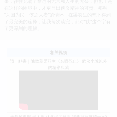
事，往往充满了命运的无常和人生的无奈，但也正是
在这样的困境中，才更显出侠义精神的可贵。那种
“为国为民，侠之大者”的情怀，在梁羽生的笔下得到
了最完美的诠释，让我每次读完，都对“侠”这个字有
了更深刻的理解。
相关视频
讀一點書｜陳致薦梁羽生《名聯觀止》 武俠小說以外
的精彩典藏
天堂經典服 半人馬 林北極度囂張 我要爭首席騎士 +9