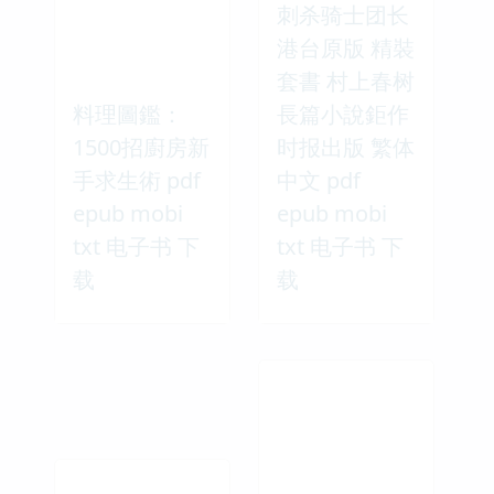
刺杀骑士团长
港台原版 精裝
套書 村上春树
料理圖鑑：
長篇小說鉅作
1500招廚房新
时报出版 繁体
手求生術 pdf
中文 pdf
epub mobi
epub mobi
txt 电子书 下
txt 电子书 下
载
载