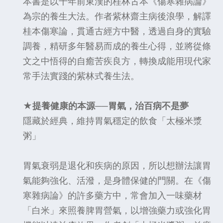
本書是以千年前東漢的桂林古本《傷寒雜病論》
為宗的養生大法。作者紫林齋主病後浪學，解譯
桂本傷寒論，貫通古經方中醫，透過自身的實驗
調養，精研多年醫易而成的養生心得，並將從條
文之中悟得的自癒苦疾良方，轉換成能用現代家
常手法實踐的紫林式養生法。
★提養健康的本源──胃氣，治百病不是夢
隱藏於經典，維持胃氣穩定的飲食「太極米漿
粥」
胃氣衰弱是退化和疾病的原因，所以想辦法讓胃
氣能夠強化、活潑，是身體保健的門關。在《傷
寒雜病論》的許多藥方中，常會加入一味藥材
「白米」來照養脾胃營氣，以增強藥力或強化胃