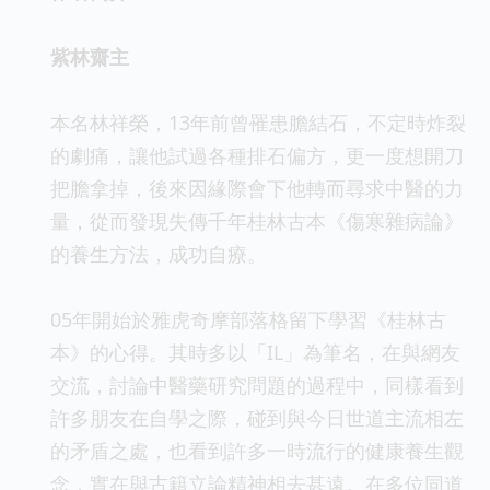
紫林齋主
本名林祥榮，13年前曾罹患膽結石，不定時炸裂
的劇痛，讓他試過各種排石偏方，更一度想開刀
把膽拿掉，後來因緣際會下他轉而尋求中醫的力
量，從而發現失傳千年桂林古本《傷寒雜病論》
的養生方法，成功自療。
05年開始於雅虎奇摩部落格留下學習《桂林古
本》的心得。其時多以「IL」為筆名，在與網友
交流，討論中醫藥研究問題的過程中，同樣看到
許多朋友在自學之際，碰到與今日世道主流相左
的矛盾之處，也看到許多一時流行的健康養生觀
念，實在與古籍立論精神相去甚遠。在多位同道