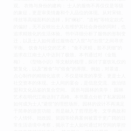
观。 衣饰与身份的建构： 士人的服饰不再仅仅是等级
的象征，更是审美情趣和个人品位的体现。从对宋锦、
缂丝等高端面料的选择，到“襕衫”、“道袍”等特定款式
的偏好，无不反映出士人在维护其社会身份的同时，也
追求精致化的生活体验。书中详细分析了服饰的形制变
迁，以及士人如何通过服饰在“入世”与“出世”之间寻求
平衡。 饮食与社交的艺术： “食不厌精，脍不厌细”的
追求在江南士人中达到了极致。本书通过对《金瓶
梅》、《型物小识》等文献的梳理，探讨了宴饮礼仪的
繁复化，以及“雅食”与“俗食”的界限。例如，对茶道、
点心制作的精细化追求，不仅是味觉的享受，更是士人
社交资本的体现。士人间的宴会，是信息交流、政治结
盟和文化品鉴的复合空间。 居所与园林的美学： 园林
艺术在明代江南达到了高峰。本书重点分析了私家园林
如何成为士人“避世”的理想场所。园林的设计不再满足
于简单的游赏功能，而是融入了哲理思考、文学典故和
个人情怀。拙政园、留园等经典案例被置于更广阔的日
常生活语境中考察，揭示了士人如何通过对空间的掌控