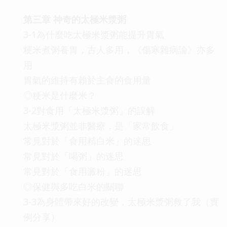
第三章 神奇的太極米漿粥
3-1為什麼吃太極米漿粥能提升胃氣
粳米煮粥養胃，古人多用，《傷寒雜病論》亦多
用
胃氣的維持有賴於主食的食用量
◎粳米是什麼米？
3-2對食用「太極米漿粥」的誤解
太極米漿粥並非醫療，是「家常飲食」
常見對於「食用精白米」的迷思
常見對於「喝粥」的迷思
常見對於「食用澱粉」的迷思
◎保健與多吃白米的關聯
3-3為身體帶來好的改變，太極米漿粥救了我（實
例分享）