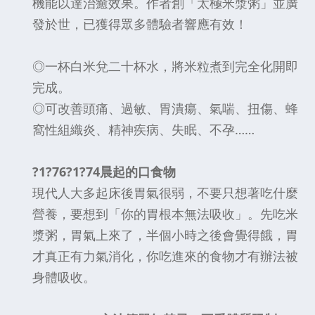
機能以達治癒效果。作者創「太極米漿粥」並廣
發於世，已獲得眾多體驗者響應有效！
◎一杯白米兌二十杯水，將米粒煮到完全化開即
完成。
◎可改善頭痛、過敏、胃潰瘍、氣喘、扭傷、蜂
窩性組織炎、精神疾病、失眠、不孕……
?1?76?1?74晨起的口食物
現代人大多起床後胃氣很弱，不要只想著吃什麼
營養，要想到「你的胃根本無法吸收」。先吃米
漿粥，胃氣上來了，半個小時之後會覺得餓，胃
才真正有力氣消化，你吃進來的食物才有辦法被
身體吸收。