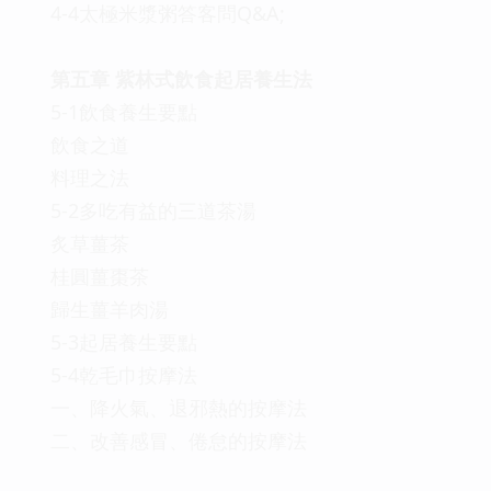
4-4太極米漿粥答客問Q&A;
第五章 紫林式飲食起居養生法
5-1飲食養生要點
飲食之道
料理之法
5-2多吃有益的三道茶湯
炙草薑茶
桂圓薑棗茶
歸生薑羊肉湯
5-3起居養生要點
5-4乾毛巾按摩法
一、降火氣、退邪熱的按摩法
二、改善感冒、倦怠的按摩法