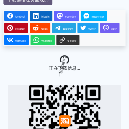
facebook
linkedin
mastodon
messenger
pinterest
reddit
telegram
twitter
viber
vkontakte
whatsapp
复制链接
Loading...
正在下载信息...