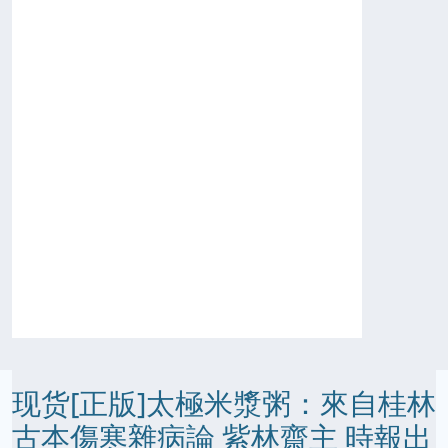
现货[正版]太極米漿粥：來自桂林
古本傷寒雜病論 紫林齋主 時報出