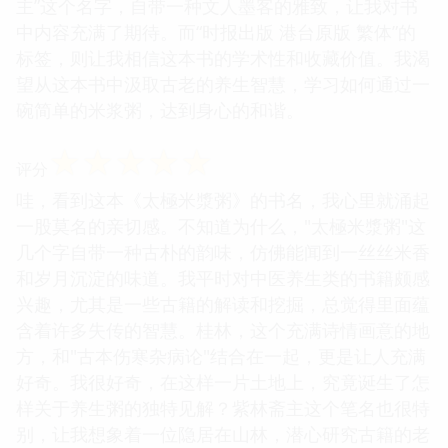
主”这个名字，自带一种文人墨客的雅致，让我对书
中内容充满了期待。而“时报出版 港台原版 繁体”的
标签，则让我相信这本书的学术性和收藏价值。我渴
望从这本书中汲取古老的养生智慧，学习如何通过一
碗简单的米浆粥，达到身心的和谐。
☆
☆
☆
☆
☆
评分
哇，看到这本《太極米漿粥》的书名，我心里就涌起
一股莫名的亲切感。不知道为什么，"太極米漿粥"这
几个字自带一种古朴的韵味，仿佛能闻到一丝丝米香
和岁月沉淀的味道。我平时对中医养生类的书籍颇感
兴趣，尤其是一些古籍的解读和挖掘，总觉得里面蕴
含着许多失传的智慧。桂林，这个充满诗情画意的地
方，和"古本伤寒杂病论"结合在一起，更是让人充满
好奇。我很好奇，在这样一片土地上，究竟诞生了怎
样关于养生粥的独特见解？紫林斋主这个笔名也很特
别，让我想象着一位隐居在山林，潜心研究古籍的老