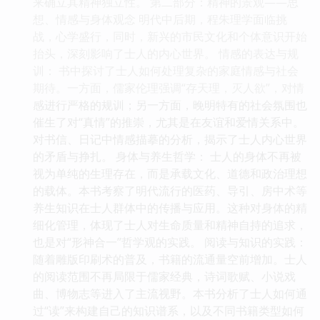
来确立其精神独立性。 第二部分：精神的景观——思
想、情感与身体观念 明代中后期，程朱理学面临挑
战，心学盛行，同时，新兴的市民文化和个体意识开始
抬头，深刻影响了士人的内心世界。 情感的表达与规
训： 书中探讨了士人如何处理复杂的家庭情感与社会
期待。一方面，儒家伦理强调“存天理，灭人欲”，对情
感进行严格的规训；另一方面，晚明特有的社会氛围也
催生了对“真情”的推崇，尤其是在友谊和爱情关系中。
对书信、日记中情感描摹的分析，揭示了士人内心世界
的矛盾与挣扎。 身体与养生哲学： 士人的身体不再被
视为单纯的生理存在，而是承载文化、道德和政治理想
的载体。本书考察了明代流行的医药、导引、房中术等
养生知识在士人群体中的传播与应用。这种对身体的精
细化管理，体现了士人对生命质量和精神自持的追求，
也是对“形神合一”哲学观的实践。 阅读与知识的实践：
随着雕版印刷术的普及，书籍的流通量空前增加。士人
的阅读范围不再局限于儒家经典，诗词歌赋、小说戏
曲、博物志等进入了主流视野。本书分析了士人如何通
过“读”来构建自己的知识谱系，以及不同书籍类型如何