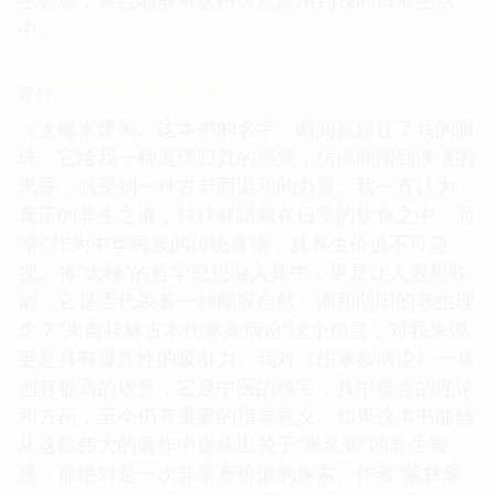
中。
☆
☆
☆
☆
☆
评分
《太極米漿粥》这本书的名字，瞬间就抓住了我的眼
球。它给我一种返璞归真的感觉，仿佛能闻到淡淡的
米香，感受到一种古老而温和的力量。我一直认为，
真正的养生之道，往往就隐藏在日常的饮食之中，而
“粥”作为中华民族的传统食物，其养生价值不可忽
视。将“太極”的哲学思想融入其中，更是让人遐想联
翩，它是否代表着一种顺应自然、调和阴阳的养生理
念？“来自桂林古本伤寒杂病论”这个信息，对我来说
更是具有爆炸性的吸引力。我对《伤寒杂病论》一直
抱有极高的敬意，它是中医的瑰宝，其中蕴含的理论
和方药，至今仍有重要的指导意义。如果这本书能够
从这部伟大的著作中提炼出关于“米浆粥”的养生智
慧，那绝对是一次非常有价值的探索。作者“紫林斋