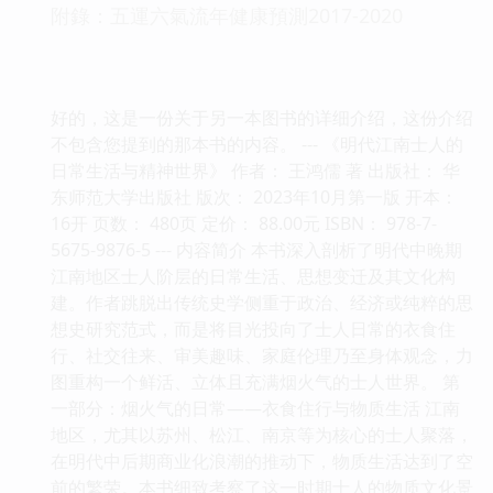
附錄：五運六氣流年健康預測2017-2020
好的，这是一份关于另一本图书的详细介绍，这份介绍
不包含您提到的那本书的内容。 --- 《明代江南士人的
日常生活与精神世界》 作者： 王鸿儒 著 出版社： 华
东师范大学出版社 版次： 2023年10月第一版 开本：
16开 页数： 480页 定价： 88.00元 ISBN： 978-7-
5675-9876-5 --- 内容简介 本书深入剖析了明代中晚期
江南地区士人阶层的日常生活、思想变迁及其文化构
建。作者跳脱出传统史学侧重于政治、经济或纯粹的思
想史研究范式，而是将目光投向了士人日常的衣食住
行、社交往来、审美趣味、家庭伦理乃至身体观念，力
图重构一个鲜活、立体且充满烟火气的士人世界。 第
一部分：烟火气的日常——衣食住行与物质生活 江南
地区，尤其以苏州、松江、南京等为核心的士人聚落，
在明代中后期商业化浪潮的推动下，物质生活达到了空
前的繁荣。本书细致考察了这一时期士人的物质文化景