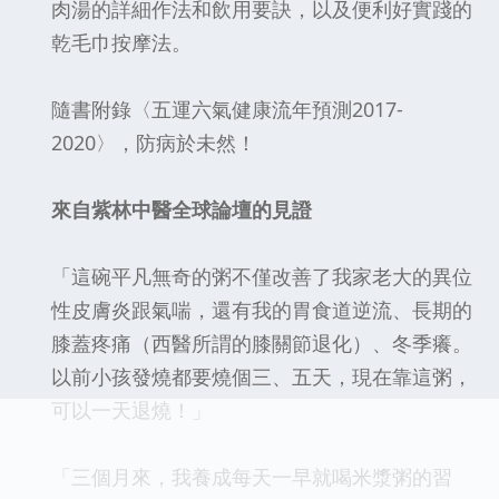
肉湯的詳細作法和飲用要訣，以及便利好實踐的
乾毛巾按摩法。
隨書附錄〈五運六氣健康流年預測2017-
2020〉，防病於未然！
來自紫林中醫全球論壇的見證
「這碗平凡無奇的粥不僅改善了我家老大的異位
性皮膚炎跟氣喘，還有我的胃食道逆流、長期的
膝蓋疼痛（西醫所謂的膝關節退化）、冬季癢。
以前小孩發燒都要燒個三、五天，現在靠這粥，
可以一天退燒！」
「三個月來，我養成每天一早就喝米漿粥的習