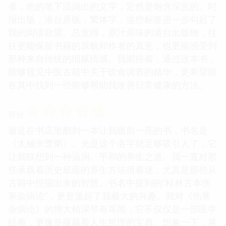
者，他的笔下流淌出的文字，定然是饱含深意的。时
报出版，港台原版，繁体字，这些标签进一步勾起了
我的阅读欲望。总觉得，原汁原味的港台出版物，往
往更能保留书籍的原貌和作者的真意，也更能感受到
那种来自传统的细腻情感。我期待着，通过这本书，
能够窥见中医古籍中关于饮食调养的精华，更希望能
在其中找到一些能够帮助我改善日常健康的方法。
☆
☆
☆
☆
☆
评分
最近在书店里翻到一本让我眼前一亮的书，书名是
《太極米漿粥》。光是这个名字就足够吸引人了，它
让我联想到一种温润、平和的养生之道。我一直对那
些承载着历史底蕴的养生方法很着迷，尤其是那些从
古籍中挖掘出来的智慧。书名中提到的“桂林古本伤
寒杂病论”，更是激起了我极大的兴趣。我对《伤寒
杂病论》的博大精深早有耳闻，它不仅仅是一部医学
经典，更像是蕴藏着人生哲理的宝典。想象一下，将