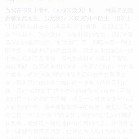
评分
当我在书架上看到《太極米漿粥》时，一种莫名的熟
悉感油然而生。虽然我对“米浆粥”并不陌生，但加上
“太極”和“桂林古本伤寒杂病论”的前缀，立刻让它与
众不同起来。我总觉得，越是朴素的食物，越能承载
着深刻的健康理念。而“太極”二字，则暗示着一种阴
阳平衡、刚柔并济的养生哲学。我之前也接触过一些
中医古籍的普及读物，但总觉得很多内容过于艰涩，
难以理解。如果这本书能够将《伤寒杂病论》中的养
生精髓，通过“米浆粥”这种简单易行的方式呈现出
来，那将是对传统养生知识的一次极大的普及和创
新。我对“紫林斋主”这个作者的身份充满好奇，不知
道他是一位资深的中医师，还是一位对饮食文化有深
入研究的学者。港台原版繁体字的标签，更是让我觉
得这是一本“原汁原味”的著作，没有经过过多的删减
和改编，能够最大程度地保留作者的本意。我期待这
本书能够给我带来启发，让我更深入地了解中医的养
生智慧，并且能够将这份智慧应用到我的日常生活