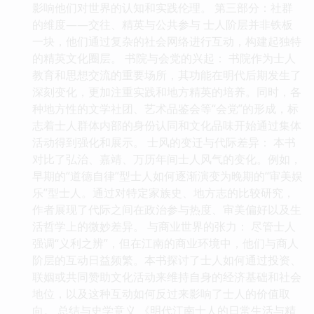
影响他们对世界的认知和实践伦理。 第三部分：社群
的维度——交往、精英与公共参与 士人阶层并非铁板
一块，他们通过复杂的社会网络进行互动，构建起独特
的精英文化圈层。 书院与会党的兴起： 书院作为士人
教育和思想交流的重要场所，其功能在明代后期发生了
深刻变化，更加注重实践和地方精英的培养。同时，各
种地方性的文学社团、艺术品鉴会等“会党”的形成，标
志着士人群体内部的身份认同和文化品味开始通过集体
活动得到强化和展示。 士风的变迁与代际差异： 本书
对比了弘治、嘉靖、万历年间士人风气的变化。例如，
早期的“道德自律”型士人如何逐渐演变为晚期的“审美娱
乐”型士人。通过对特定家族史、地方志的比较研究，
作者展现了代际之间在政治参与热度、审美偏好以及生
活哲学上的微妙差异。 与商业世界的张力： 尽管士人
强调“义利之辨”，但在江南的商业环境中，他们与商人
阶层的互动日益频繁。本书探讨了士人如何通过投资、
联姻或共同赞助文化活动来维持自身的经济基础和社会
地位，以及这种互动如何反过来影响了士人的价值取
向。 总结与史学意义 《明代江南士人的日常生活与精