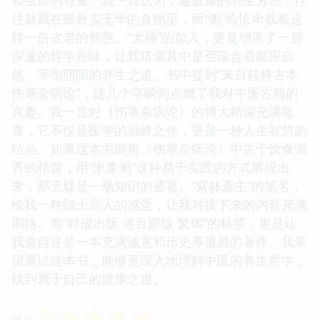
往就藏在最朴实无华的食物里，而“粥”恰恰承载着这
样一份古老的智慧。“太極”的加入，更是增添了一层
深邃的哲学意味，让我猜测其中是否蕴含着顺应自
然、平衡阴阳的养生之道。书中提到“来自桂林古本
伤寒杂病论”，这几个字瞬间点燃了我对中医古籍的
兴趣。我一直对《伤寒杂病论》的博大精深充满敬
畏，它不仅是医学的巅峰之作，更是一种人生智慧的
结晶。如果这本书能将《伤寒杂病论》中关于饮食调
养的精髓，用“米浆粥”这种易于实践的方式展现出
来，那无疑是一场知识的盛宴。“紫林斋主”的笔名，
给我一种隐士高人的感觉，让我对接下来的内容充满
期待。而“时报出版 港台原版 繁体”的标签，更是让
我觉得这是一本充满诚意和历史厚重感的著作。我希
望通过这本书，能够更深入地理解中医的养生哲学，
找到属于自己的健康之道。
☆
☆
☆
☆
☆