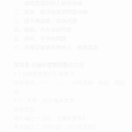
一、讓體質虛弱的人變得強健
二、讓胃、腸消化道的問題好轉
三、讓手腳溫暖，加強代謝
四、睡眠、內分泌的問題
五、婦科、不孕的問題
六、各種亞健康狀態的人，都應該用
第四章 太極米漿粥的製作方法
4-1太極米漿粥的五種煮法
標準煮法（一）（二）、大同電鍋、快鍋、燜燒
鍋
4-2「達標」的太極米漿粥
熬煮要點
番外編之一【純．太極米漿粥】
番外編之二【變化版：清心滑蛋粥】