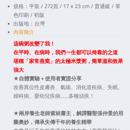
規格：平裝 / 272頁 / 17 x 23 cm / 普通級 / 單
色印刷 / 初版
出版地：台灣
內容簡介
這碗粥改變了我！
在平時、在病時，我們一生都可以倚靠的之道
堪稱「家常燕窩」的太極米漿粥，簡單溫和效果
強大
★自體實驗＋使用者實證分享
改善異位性皮膚炎、氣喘、消化道疾病、失眠、
婦科病、嬰幼兒疾病……多種頑疾！
★兩岸養生老師紫林齋主，解譯醫聖張仲景的用
藥奧妙，傳承失傳千年的養生精華