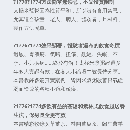
?1?76?1?74方法簡單無禁忌，不受體質限制
太極米漿粥因為性質平和，所以沒有食用禁忌，
尤其適合孩童、老人、病人、體弱者，且材料、
製作方法簡單。
?1?76?1?74效果顯著，體驗者遍布的飲食奇蹟
過敏、胃潰瘍、氣喘、扭傷、亂經、失眠、不
孕、小兒疾病……終於有解！太極米漿粥經過多
年多人實證有效，在各大小論壇中被長傳分享。
本書收錄多篇真實案例，皆因米漿粥改善胃氣虛
弱而造成的各種不適和頑疾。
?1?76?1?74多飲有益的茶湯和紫林式飲食起居養
生法，保身長全更有效
本書精彩收錄炙草薑茶、桂圓薑棗茶、歸生薑羊