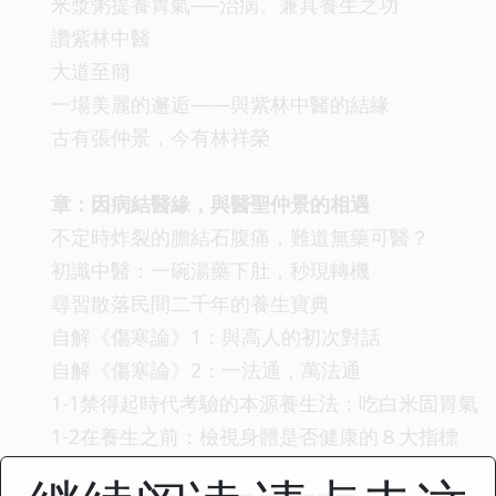
米漿粥提養胃氣──治病、兼具養生之功
讚紫林中醫
大道至簡
一場美麗的邂逅——與紫林中醫的結緣
古有張仲景，今有林祥榮
章：因病結醫緣，與醫聖仲景的相遇
不定時炸裂的膽結石腹痛，難道無藥可醫？
初識中醫：一碗湯藥下肚，秒現轉機
尋習散落民間二千年的養生寶典
自解《傷寒論》1：與高人的初次對話
自解《傷寒論》2：一法通，萬法通
1-1禁得起時代考驗的本源養生法：吃白米固胃氣
1-2在養生之前：檢視身體是否健康的８大指標