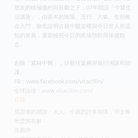
朋友的積極邀約與鼓勵之下，07年開設「中醫生
活講座」，由基本的陰陽、五行、六氣、生剋概
念入門，徹底說明古籍中醫架構與今日世人所認
知的差異，重新檢視今日的疾病預防與保健觀
念。
創辦「紫林中醫」，目前往返兩岸進行演講和開
課。
FB：www.facebook.com/vitacillin/
全球論壇：www.vitacillin.com/
目錄
見證者的感謝：大人、小孩的許多病痛，用太極
米漿粥有解！
推薦序