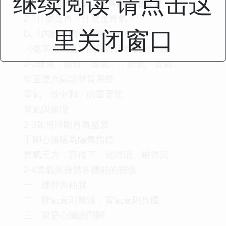
继续阅读 请点击这
第二章 保身長全，「胃氣」很重要
2-1什麼是胃？什麼是胃氣？
里关闭窗口
以《內經》的生理觀點看胃氣
《傷寒雜病論》關於胃與胃氣的描述
2-2健康，成也「胃氣」，敗也「胃氣」
從五運六氣談脾胃系統
胃氣「致中和」的重要性
胃氣與腠理
2-3如何評斷胃氣盛衰
手腳心溫暖為陽氣指標
胃氣三力：容得下、化得消、睡得沉
2-4胃氣與身體各機能的關係
一、健脾與補腦
二、脾氣衰則鶩溏，胃氣衰則身腫
三、胃是心臟的門關