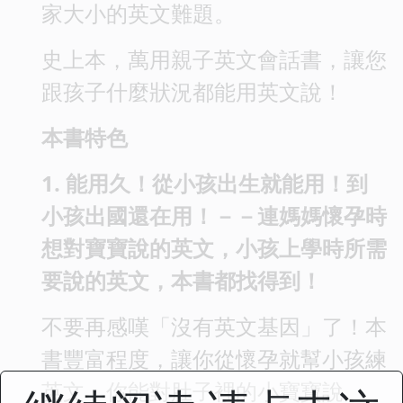
家大小的英文難題。
史上本，萬用親子英文會話書，讓您
跟孩子什麼狀況都能用英文說！
本書特色
1. 能用久！從小孩出生就能用！到
小孩出國還在用！－－連媽媽懷孕時
想對寶寶說的英文，小孩上學時所需
要說的英文，本書都找得到！
不要再感嘆「沒有英文基因」了！本
書豐富程度，讓你從懷孕就幫小孩練
英文，你能對肚子裡的小寶寶說