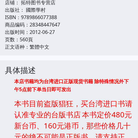
店铺： 拓特图书专营店
出版社： 國際學村
ISBN：9789866077388
商品编码：28348447647
出版时间：2012-06-27
页数：560頁
正文语种：繁體中文
具体描述
本店书籍均为台湾进口正版现货书籍
除特殊情况外下
午5点前下单当日即可发出
本书目前盗版猖狂，买台湾进口书请
认准专业的台版书店
本书定价480元
新台币、160元港币，那些价格几十
元的绝不可能是正版书。请支持正