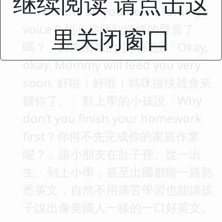
继续阅读 请点击这
「Sweetie, do you hear Mommy’s
voice？甜心你聽到媽媽的聲音了
里关闭窗口
嗎？」對剛出生的小寶寶說「Okay,
okay. Mommy will feed you very
soon. 好啦！好啦！媽咪很快就會來
餵你了。」對上學的小孩說「Why
don’t you finish your homework
first？你何不先完成你的家庭作業
呢？」讓小朋友在肚子裡、從一出
生、到上小學，甚至出國都能一路熟
悉英文，自然不用痛苦學習也能讓孩
子說出像美國人一樣的一口好英文。