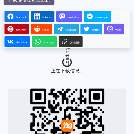
facebook
linkedin
mastodon
messenger
pinterest
reddit
telegram
twitter
viber
vkontakte
whatsapp
复制链接
Loading...
正在下载信息...