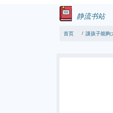
静流书站
首页
讓孩子能夠大