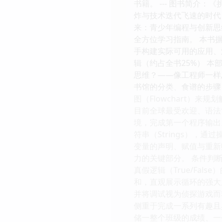
书籍。 --- 图书简介
炸与技术迭代飞速的时代
来：青少年编程与创新思
全方位学习指南。 本书摒弃
手构建实际可用的应用、游
辑（约占全书25%） 本
思维？——像工程师一样
书馆的分类、食谱的步骤
图（Flowchart）
目前全球最受欢迎、语法简
境，完成第一个程序输出。 
符串（Strings），
变量的声明、赋值与重新
力的关键部分。 条件判断
真假逻辑（True/Fal
和，直观展示循环的强大之处。
并将调试视为侦探游戏而非
侧重于完成一系列有趣且具
储一整个班级的成绩、一个