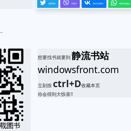
twitter
viber
vkontakte
whatsapp
..
.
静流书站
想要找书就要到
windowsfront.com
ctrl+D
立刻按
收藏本页
你会得到大惊喜!!