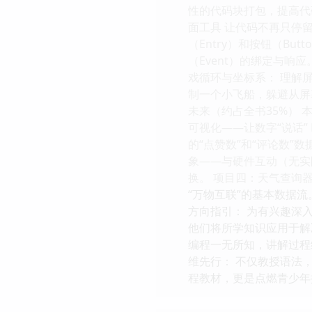
性的代码块打包，提高代码
面工具 让代码不再只停留
（Entry）和按钮（B
（Event）的绑定与响应
戏循环与坐标系： 理解
制一个小飞船，躲避从屏
未来（约占全书35%）
可视化——让数字“说话”
的“点赞数”和“评论数”
象——与硬件互动（无实
换。 项目四：天气查询
“万物互联”的基本数据
方向指引： 为有兴趣深入
他们将所学知识应用于解决
编程一无所知，讲解过程细
维先行： 不仅教授语法
程教材，更是点燃青少年