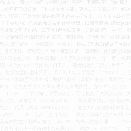
：《挑战未来：青少年编程与创新思维训练营》 开启数字时代的原
，编程不再仅仅是一门技术专有技能，更是培养逻辑思维、解决
维训练营》正是为渴望在数字世界中占据先机、培养未来核心竞
了枯燥的理论说教和复杂的数学模型，以项目驱动（Project-Base
戏和交互式作品，真正实现“学以致用，即时成就”。 --- 第
部分是通往高效编程思维的基石。我们深知，理解“为什么”比单纯
思考 思维解构： 介绍算法、抽象化、模式识别和分解这四大核
）进行类比，帮助青少年建立直观认识。 流程图与伪代码初体验
来规划解决问题的步骤，训练清晰的指令序列构建能力。 第二章：初识
洁的Python语言作为入门工具。 环境搭建与“你好，世界”： 
数据类型的趣味探索： 深入浅出地介绍整数（Integers）、浮点数
通过操作文本和数字的小游戏，理解它们在计算机中的存储和特性。 
赋值，避免初学者在变量管理上的常见困惑。 第三章：控制流—
（If-Else）： 学习如何设置决策点。通过模拟天气预报决
se）的应用。 循环结构（For & While）： 掌握重复执行任务
 错误与调试（Debugging）： 教授如何阅读和理解常见的错误信息（S
失败。 --- 第二部分：项目实战——从简单脚本到交互应用（
有教育意义的独立项目。 第四章：列表与数据管理——组织信息的
月的开支或一个游戏中的道具清单。 函数（Functions）：