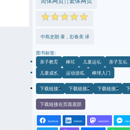
简体网页
繁体网页
||
☆
☆
☆
☆
☆
中島史朗 著，彭春美 译
图书标签:
亲子教育
棒球
儿童运动
亲子互动
儿童成长
运动游戏
棒球入门
下载链接1
下载链接2
下载链接3
下载链接在页面底部
facebook
linkedin
mastodon
mes