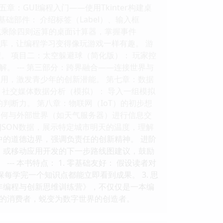
：GUI编程入门——使用Tkinter构建桌
基础部件： 介绍标签（Label）、输入框
行加减乘除四则运算的桌面计算器，掌握事件
game库，让编程学习变得像玩游戏一样有趣。 游
。 项目二：太空躲避球（简化版）： 玩家控
 --- 第三部分：跨界融合——连接世界与
应用，激发青少年的创新潜能。 第七章：数据
目三：社交媒体数据分析（模拟）： 导入一组模拟
判断力。 第八章：物联网（IoT）的初步想
序如何与外部世界（如天气服务器）进行信息交
JSON数据，展示特定城市明天的温度，理解
用中的道德边界，强调负责任的创新精神。 进阶
ask）或移动应用开发的下一步路线图建议，鼓励
- 本书特点： 1. 零基础友好： 假设读者对
保每学完一个知识点都能立即看到成果。 3. 思
年编程与创新思维训练营》，不仅仅是一本编
的消费者，蜕变为数字世界的创造者。