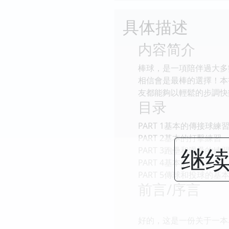
具体描述
内容简介
棒球，是一項陪伴過大多
相信會是最棒的選擇！本
友都能夠以輕鬆的步調快
目录
PART 1基本的傳接球練
PART 2基本的打擊練習
继续
PART 3跑壘和滑壘的練
PART 4基本的守備練習
PART 5傳球和投球的基
前言/序言
好的，这是一份关于一本