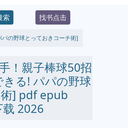
搜索
找书点击
 パパの野球とっておきコーチ術]
手！親子棒球50招
きる! パパの野球
 pdf epub
下载 2026