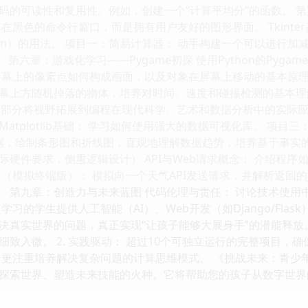
的可读性和复用性。例如，创建一个“计算平均分”的函数。 第五章
在黑色的命令行窗口，而是拥有用户友好的图形界面。 Tkinter
utton）的用法。 项目一：简易计算器： 动手构建一个可以进
。 第六章：游戏化学习——Pygame初探 使用Python的Py
屏幕上的像素点如何构成画面，以及对象在屏幕上移动的基本原理
幕上方随机掉落的物体，培养对时间、速度和碰撞检测的基本理解。
 本部分将视野拓展到编程在现代科学、艺术和数据分析中的实际
 Matplotlib基础： 学习如何使用强大的数据可视化库。 项
数据，绘制条形图和折线图，直观地理解数据趋势，培养基于事实的
际硬件要求，侧重逻辑设计） API与Web请求概念： 介绍程
器（模拟终端版）： 模拟向一个天气API发送请求，并解析返回的
流。 第九章：创造力与未来蓝图 代码伦理与责任： 讨论技术使
学习的学生提供人工智能（AI）、Web开发（如Django/Fl
真实世界的问题，真正实现“让孩子能够大展身手”的潜能释放。 --
致入微。 2. 实践驱动： 超过10个可独立运行的完整项目，确
，更注重培养解决复杂问题的计算思维模式。 《挑战未来：青少
探索世界、塑造未来技能的火种。它将帮助您的孩子从数字世界