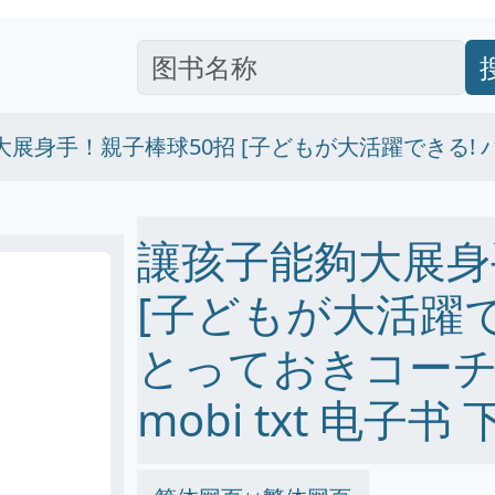
展身手！親子棒球50招 [子どもが大活躍できる!
讓孩子能夠大展身
[子どもが大活躍で
とっておきコーチ術]
mobi txt 电子书 