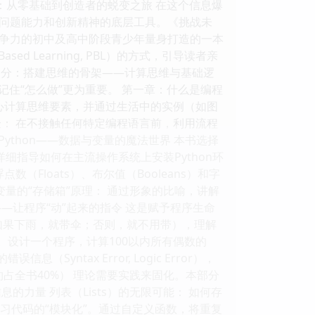
力：从零基础到创造者的蜕变之旅 在这个信息爆
问题能力和创新精神的底层工具。《挑战未
争力的初中及高中阶段青少年量身打造的一本
d Learning, PBL）的方式，引导读者亲
一部分：搭建思维的骨架——计算思维与基础逻
记住“怎么做”更为重要。 第一章：什么是编程
心计算思维要素，并通过生活中的实例（如图
： 在不接触任何特定编程语言前，利用流程
Python——数据与变量的魔法世界 本书选择
详细指导如何在主流操作系统上安装Python环
（Floats）、布尔值（Booleans）和字
变量的“存储箱”原理： 通过形象的比喻，讲解
—让程序“动”起来的指令 这是赋予程序生命
策（如果下雨，就带伞；否则，就不用带），理解
的效率。设计一个程序，计算100以内所有偶数的
yntax Error, Logic Error），
约占全书40%） 理论需要实践来固化。本部分
力量 列表（Lists）的无限可能： 如何存
 学习代码的“模块化”。通过自定义函数，将重复