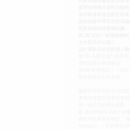
到各個咖啡廳去走訪看看
繁華街裡獨具個性的咖啡
讓消費者再遠也願意前來
讓粉絲愛不釋手的美味咖
熟客皆知的珍愛咖啡廳
第2章 設計一家風格獨
七大提示大公開！
設計重點在於你的個人概
第3章 為開店進行前置準
尋找店面＆準備物品
第4章 即將開店了！這
開店前後的工作安排
咖啡店经营的匠心与实践
者和寻求提升现有业务的
是一份详尽的商业蓝图，
建 成功的咖啡店始于清
调研与目标客群锁定： 咖
Analysis），识