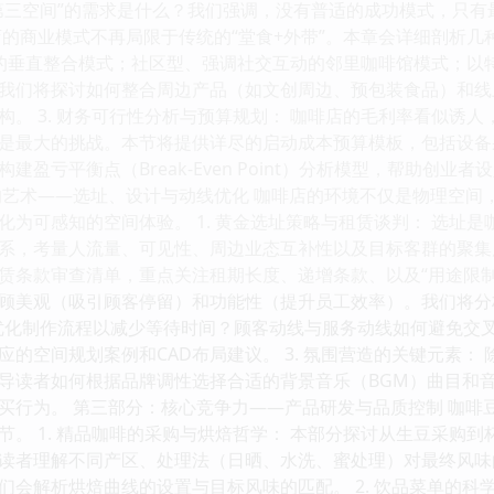
第三空间”的需求是什么？我们强调，没有普适的成功模式，只有最
店的商业模式不再局限于传统的“堂食+外带”。本章会详细剖析
Cafe）的垂直整合模式；社区型、强调社交互动的邻里咖啡馆模式
我们将探讨如何整合周边产品（如文创周边、预包装食品）和线
构。 3. 财务可行性分析与预算规划： 咖啡店的毛利率看似诱
是最大的挑战。本节将提供详尽的启动成本预算模板，包括设备
建盈亏平衡点（Break-Even Point）分析模型，帮助创
的艺术——选址、设计与动线优化 咖啡店的环境不仅是物理空间
为可感知的空间体验。 1. 黄金选址策略与租赁谈判： 选址是
系，考量人流量、可见性、周边业态互补性以及目标客群的聚集
赁条款审查清单，重点关注租期长度、递增条款、以及“用途限制”
顾美观（吸引顾客停留）和功能性（提升员工效率）。我们将分析不
应如何优化制作流程以减少等待时间？顾客动线与服务动线如何避免
应的空间规划案例和CAD布局建议。 3. 氛围营造的关键元素：
导读者如何根据品牌调性选择合适的背景音乐（BGM）曲目和
买行为。 第三部分：核心竞争力——产品研发与品质控制 咖啡
。 1. 精品咖啡的采购与烘焙哲学： 本部分探讨从生豆采购到杯
读者理解不同产区、处理法（日晒、水洗、蜜处理）对最终风味
们会解析烘焙曲线的设置与目标风味的匹配。 2. 饮品菜单的科