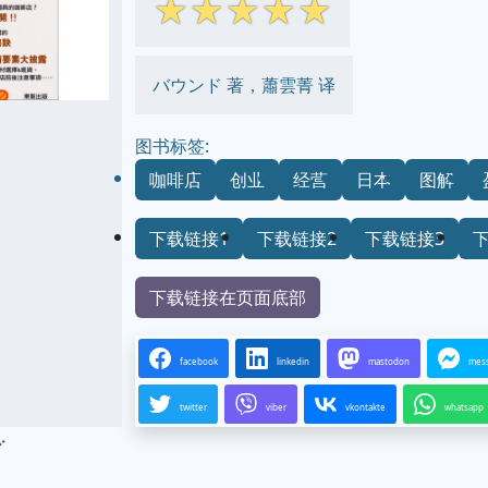
☆
☆
☆
☆
☆
バウンド 著，蕭雲菁 译
图书标签:
咖啡店
创业
经营
日本
图解
下载链接1
下载链接2
下载链接3
下载链接在页面底部
facebook
linkedin
mastodon
mes
twitter
viber
vkontakte
whatsapp