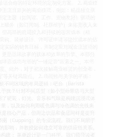
适合你的特定环境的定制化方案。 2. 商业模
几种主流且新兴的商业模式，例如：精品独立烘
；以特定主题（如阅读、工作、宠物友好）驱动的
上服务（如订阅制、社群维护）来拓宽收入来
人，但高昂的前期投入和持续的运营成本（租
采购、装修设计、许可证申请等隐性成本的估
业者设定实际的销售目标，并制定应对现金流波动的
，更是品牌故事的载体和效率的引擎。本部分
咖啡店成功与否的“一锤定音”因素之一。本书
度。此外，对于初次接触商业租赁的创业者，
等关键风险点。 2. 功能性与美学的平衡：
同区域的布局逻辑：吧台（Barista
交叉干扰？针对不同店型（如小型外带店与大型
 除了硬装，灯光、音乐和气味是构建沉浸式体
音量，以及如何利用暖色调与冷色调的光线来
豆是核心产品，但周边饮品和食品同样是提升
测（Cupping）的专业流程。我们不局限于
的影响，并教授如何建立可靠的供应链关系。
学构建： 菜单设计是一门科学。我们指导读者