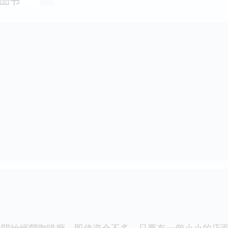
始經營咖啡廳，即使資金不多，只要有一個小小的店面