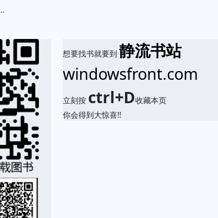
.
静流书站
想要找书就要到
windowsfront.com
ctrl+D
立刻按
收藏本页
你会得到大惊喜!!