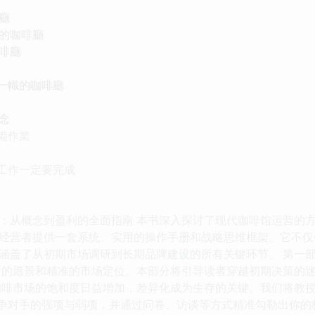
廳
的咖啡廳
啡廳
樹一幟的咖啡廳
念
備作業
些工作一定要完成
：从概念到盈利的全面指南 本书深入探讨了现代咖啡馆运营的
经营者提供一套系统、实用的操作手册和战略思维框架。它不仅
涵盖了从初期市场调研到长期品牌建设的所有关键环节。 第一
晰的愿景和精准的市场定位。本部分将引导读者穿越初期决策的迷雾
啡市场的饱和度日益增加，差异化成为生存的关键。我们将教授如何
别潜在竞争对手的强项与弱项，并通过问卷、访谈等方式精准勾勒出