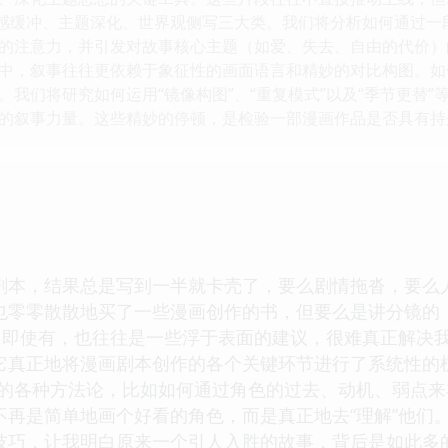
情感缓冲、主题深化、世界观侧写三大类。我们将分析如何通过
的注意力，并引发对故事核心主题（如爱、失去、自由的代价）的
中，叙事往往更依赖于象征性的画面语言和精妙的对比构图。如
。我们将研究如何运用“镜像构图”、“重复模式”以及“季节更替
的叙事力量。这些精妙的停顿，是检验一部漫画作品是否具有持
剧本，结果总是写到一半就卡壳了，要么剧情拖沓，要么
也零零散散地买了一些漫画创作的书，但要么是讲分镜的
多，即使有，也往往是一些浮于表面的建议，很难真正解决
它真正地将漫画剧本创作的各个关键环节进行了系统性的
供的各种方法论，比如如何通过角色的过去、动机、弱点
再是简单地画个好看的角色，而是真正地去“理解”他们。
技巧，让我明白原来一个引人入胜的故事，背后是如此多