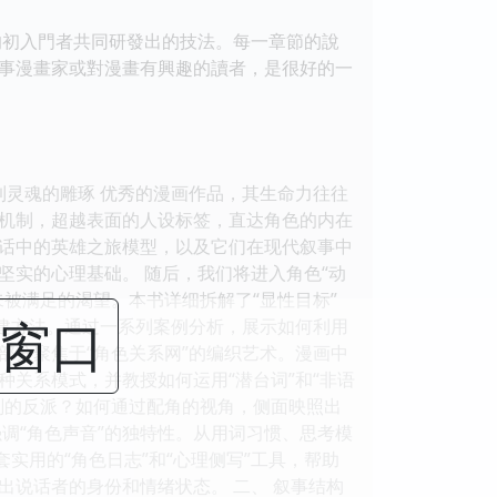
樣的初入門者共同研發出的技法。每一章節的說
事漫畫家或對漫畫有興趣的讀者，是很好的一
到灵魂的雕琢 优秀的漫画作品，其生命力往往
机制，超越表面的人设标签，直达角色的内在
神话中的英雄之旅模型，以及它们在现代叙事中
实的心理基础。 随后，我们将进入角色“动
被满足的渴望。本书详细拆解了“显性目标”
闭窗口
构建方法。通过一系列案例分析，展示如何利用
部分聚焦于“角色关系网”的编织艺术。漫画中
关系模式，并教授如何运用“潜台词”和“非语
剂的反派？如何通过配角的视角，侧面映照出
调“角色声音”的独特性。从用词习惯、思考模
实用的“角色日志”和“心理侧写”工具，帮助
说话者的身份和情绪状态。 二、 叙事结构