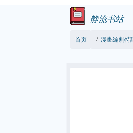
静流书站
首页
漫畫編劇特