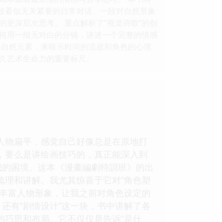
一段看似无关紧要的日常对话、一段对自然景象
更深层次思考。 重点解析了“视觉诗歌”的创
何用一组无对白的分镜，讲述一个完整的情感
”等自然元素，来暗示时间的流逝和角色的心境
久艺术生命力的重要标尺。
人物扁平，感觉自己好像总是在原地打
，要么是讲绘画技巧的，真正能深入到
我的困境。这本《漫畫編劇特訓班》的出
梳理和讲解。我尤其惊喜于它对“角色塑
来丰富人物形象，让我之前对角色设定的
还有“剧情设计”这一块，书中讲解了各
的巧思和布局。它不仅仅是告诉“是什