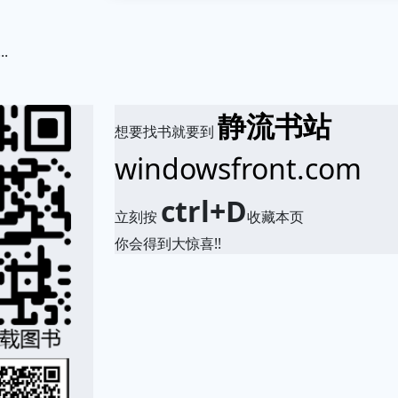
.
静流书站
想要找书就要到
windowsfront.com
ctrl+D
立刻按
收藏本页
你会得到大惊喜!!