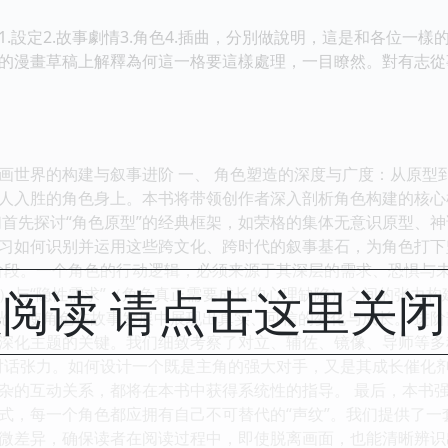
.設定2.故事劇情3.角色4.插曲，分別做說明，這是和各位一
的漫畫草稿上解釋為何這一格要這樣處理，一目瞭然。對有志從
画世界的构建与叙事进阶 一、 角色塑造的深度与广度：从原型
人入胜的角色身上。本书将带领创作者深入剖析角色构建的核心
们首先探讨“角色原型”的经典框架，如荣格的集体无意识原型、
习如何识别并运用这些跨文化、跨时代的叙事基石，为角色打下坚
阶段。一个角色的行动逻辑，必须来源于其深层的需求、恐惧与未
阅读 请点击这里关
）与“隐性需求”（角色真正需要成长的心理缺陷）之间的张力
弧光，使角色在故事发展中展现出真实、可信的变化与成长。 进阶
深化主题的关键。我们细致考察了对立、辅佐、镜像、导师等多种
对话张力。如何设计一个既是主角的强大对手，又是其成长催化
杂的互动关系，都将在本书中获得系统性的指导。 最后，本书强
式，每一个角色都应拥有自己不可替代的“声纹”。我们提供了一套
微差异，确保读者在阅读过程中，即使脱离画面，也能清晰辨识出