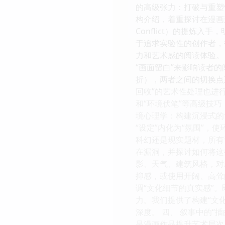
的高级张力：打破与重塑
构介绍，着重探讨在漫画这
Conflict）的提炼
于追求实验性的创作者，
力和艺术感的阅读体验。 
“画面留白”来影响读者
折），两者之间的切换点
回收”的艺术性处理也进
和“环境伏笔”等高级技
境心理学：构建沉浸式的
“设定”内化为“氛围”
科幻还是现实题材，所有
在漏洞，并探讨如何将这
影、天气、建筑风格，对
抑感，或使用开阔、高耸
调“文化细节的真实感”
力。我们提供了构建“文
深度。 四、 叙事中的“插曲
是漫画作品提升艺术层次