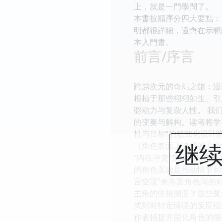
上，就是一門學問了。
本書按順序分四大要點：1
明都很詳細，還會在示範
本入門書。
前言/序言
跨越次元的奇幻之旅：漫
根植于那些栩栩如生、引
驱动力与复杂人性。 我
的变奏与解构。读者将学
机与目标”的精细化设计
继续
（角色表面上追求的事物
“内在冲突”来驱动角色
的角色互动是推动情节和
言交流”来丰富角色间的
主角的性格侧面？这些复
式到对特定情境的反应模
作者捕捉并固化角色的细