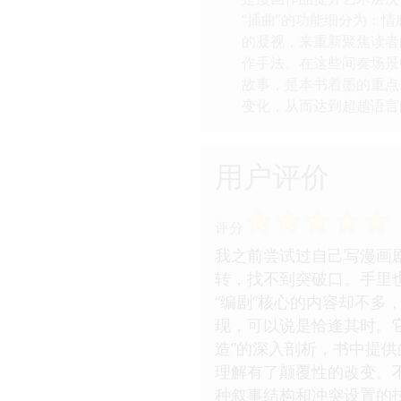
“插曲”的功能细分为：
的凝视，来重新聚焦读者
作手法。在这些间奏场景
故事，是本书着墨的重点
变化，从而达到超越语言
用户评价
☆
☆
☆
☆
☆
评分
我之前尝试过自己写漫画
转，找不到突破口。手里
“编剧”核心的内容却不
现，可以说是恰逢其时。
造”的深入剖析，书中提
理解有了颠覆性的改变。不
种叙事结构和冲突设置的