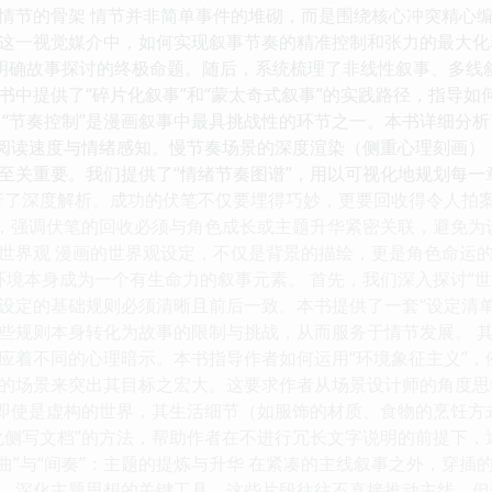
情节的骨架 情节并非简单事件的堆砌，而是围绕核心冲突精心
一视觉媒介中，如何实现叙事节奏的精准控制和张力的最大化释放。 我
入手，明确故事探讨的终极命题。随后，系统梳理了非线性叙事、多
书中提供了“碎片化叙事”和“蒙太奇式叙事”的实践路径，指导
“节奏控制”是漫画叙事中最具挑战性的环节之一。本书详细分析了如何通
的阅读速度与情绪感知。慢节奏场景的深度渲染（侧重心理刻画
至关重要。我们提供了“情绪节奏图谱”，用以可视化地规划每一
行了深度解析。成功的伏笔不仅要埋得巧妙，更要回收得令人拍案叫
巧，强调伏笔的回收必须与角色成长或主题升华紧密关联，避免为
世界观 漫画的世界观设定，不仅是背景的描绘，更是角色命运
，使环境本身成为一个有生命力的叙事元素。 首先，我们深入探讨“
设定的基础规则必须清晰且前后一致。本书提供了一套“设定清
些规则本身转化为故事的限制与挑战，从而服务于情节发展。 其
应着不同的心理暗示。本书指导作者如何运用“环境象征主义”
的场景来突出其目标之宏大。这要求作者从场景设计师的角度思
。即使是虚构的世界，其生活细节（如服饰的材质、食物的烹饪
化侧写文档”的方法，帮助作者在不进行冗长文字说明的前提下
”与“间奏”：主题的提炼与升华 在紧凑的主线叙事之外，穿插的“插曲”（
、深化主题思想的关键工具。这些片段往往不直接推动主线，但