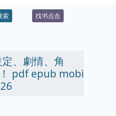
搜索
找书点击
設定、劇情、角
df epub mobi
26