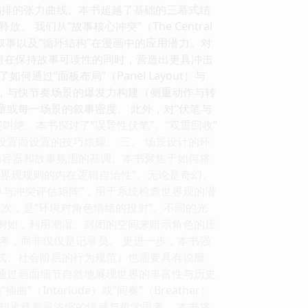
编排的张力曲线。本书超越了基础的三幕式结
们从“故事核心冲突”（The Central
线叙事以及“循环结构”在漫画中的应用潜力。对
如何在保持故事可读性的同时，营造出更具冲击
过“面板布局”（Panel Layout）与
），与快节奏场景的爆发力构建（侧重动作与转
章或每一场景的叙事密度。 此外，对“伏笔与
绝。本书探讨了“误导性伏笔”、“双重回收”
设置而设置的技巧炫耀。 三、 场景设计的环
的容器和故事氛围的基调。本书聚焦于如何将
世界观规则的内在逻辑自洽性”。无论是奇幻、
单与冲突评估矩阵”，用于系统检查世界观的潜
次，是“环境对角色情绪的投射”。不同的光
，例如，利用潮湿、封闭的空间来暗示角色的压
考，而非仅仅是记录员。 更进一步，本书强
方式、社会阶层的行为规范）也需要具有说服
，通过画面细节自然地展现世界的丰富性与历史
Interlude）或“间奏”（Breather）
却承载着最浓缩的情感与哲学思考。 本书将