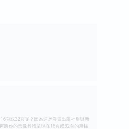
16頁或32頁呢？因為這是漫畫出版社舉辦新
將你的想像具體呈現在16頁或32頁的篇幅