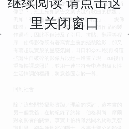
继续阅读 请点击这
出來的照片便是zui後的成品。藝術家並在每張肖
像照下，冠上宛如廣告文案或流行歌曲的標題，
里关闭窗口
例如「有點焦慮──如果我可以這樣說」、「愛像
味噌」、「記住曾被遺忘的」等。這個作品的製
作過程，因此不但涉及了引用、拼貼、翻譯等程
序，使得影像既有著寫實主義的殘骸陰影，卻又
有著超現實般的蠱惑氛圍，田口和奈zui後再將這
些誕生自破碎的影像片段經由繪畫呈現，zui後再
重新轉譯成照片，並用一連串符合中產階級女性
生活情調的標語，將意義固定於一尊。
回到社會
除了這些關於攝影實踐／理論的探討，這本書的
另一個意義，在於紀錄了約翰．伯格與尚．摩爾
對弱勢者的關懷。事實上伯格雖然聞名於歐美智
識世界，卻生活地宛如隱士。本書大部分的影像