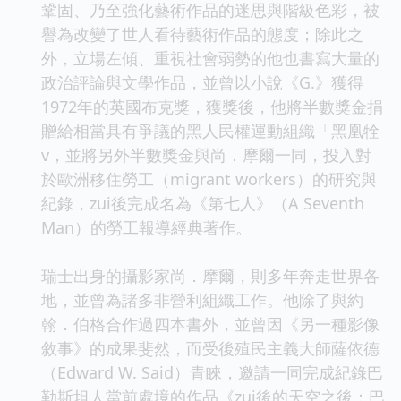
鞏固、乃至強化藝術作品的迷思與階級色彩，被
譽為改變了世人看待藝術作品的態度；除此之
外，立場左傾、重視社會弱勢的他也書寫大量的
政治評論與文學作品，並曾以小說《G.》獲得
1972年的英國布克獎，獲獎後，他將半數獎金捐
贈給相當具有爭議的黑人民權運動組織「黑凰牷
v，並將另外半數獎金與尚．摩爾一同，投入對
於歐洲移住勞工（migrant workers）的研究與
紀錄，zui後完成名為《第七人》（A Seventh
Man）的勞工報導經典著作。
瑞士出身的攝影家尚．摩爾，則多年奔走世界各
地，並曾為諸多非營利組織工作。他除了與約
翰．伯格合作過四本書外，並曾因《另一種影像
敘事》的成果斐然，而受後殖民主義大師薩依德
（Edward W. Said）青睞，邀請一同完成紀錄巴
勒斯坦人當前處境的作品《zui後的天空之後：巴