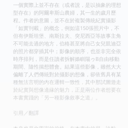
一個實際上並不存在（或者說，是以抽象的理想
型存在）的阿爾卑斯山農婦，其一生的歲月歷
程。作者的意圖，並不在於複製傳統紀實攝影
「如實刊載」的概念，例如這150張照片中，不
但有伊斯坦堡、南斯拉夫、突尼西亞等故事主角
不可能去過的地方，伯格甚至將自己女兒凱迪亞
的照片都穿插其中；影像的順序，也並非完全依
時序排列，而是任讀者拆解嬝甽陽ゥB自由移動
期間、隨性揣想體會。結果這些影像，雖然大大
偏離了人們傳統對於攝影的想像，卻依舊具有某
種無法言明的內在邏輯一致性，其中那試圖遊走
於紀實與想像邊緣的魅力，正是兩位作者想要在
本書實踐的「另一種影像敘事之道」。
引用／翻譯