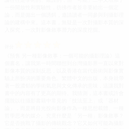
一份開放性和實驗性，彷彿作者並非要給出一個定
論，而是拋出一個誘餌，邀請讀者一同參與到攝影理
論的建構中來。這本書，無疑是一次對攝影本質的深
入探究，一次對影像敘事潛力的深度挖掘。
☆
☆
☆
☆
☆
评分
《預售 另一種影像敘事：一個可能的攝影理論》這
個書名，讓我第一時間聯想到台灣攝影界一直以來對
影像本質的深刻反思，以及香港在當代藝術與影像實
驗上所扮演的重要角色。繁體中文的出版，本身就帶
著一股濃郁的學術氣息與文化傳承的意味，這讓我對
書中的內容有了更高的期待。我猜測，這本書或許會
擺脫以往攝影書籍中常見的「技法至上」或「器材
論」，而是將目光投向影像作為一種思想載體、一種
哲學思考的媒介。究竟什麼是「另一種」影像敘事？
它是否挑戰了攝影的傳統觀念？它又如何可能為攝影