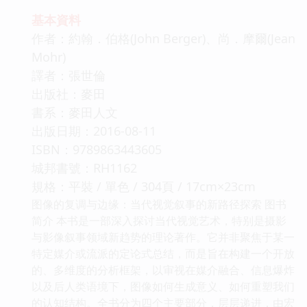
基本資料
作者：約翰．伯格(John Berger)、尚．摩爾(Jean
Mohr)
譯者：張世倫
出版社：麥田
書系：麥田人文
出版日期：2016-08-11
ISBN：9789863443605
城邦書號：RH1162
規格：平裝 / 單色 / 304頁 / 17cm×23cm
图像的复调与边缘：当代视觉叙事的新路径探索 图书
简介 本书是一部深入探讨当代视觉艺术，特别是摄影
与影像叙事领域新趋势的理论著作。它并非聚焦于某一
特定媒介或流派的定论式总结，而是旨在构建一个开放
的、多维度的分析框架，以审视在媒介融合、信息爆炸
以及后人类语境下，图像如何生成意义、如何重塑我们
的认知结构。全书分为四个主要部分，层层递进，由宏