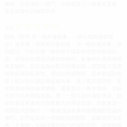
堆砌。它仿佛是一扇門，引領我進入一個更為寬廣、
更具啟發性的攝影世界。
☆
☆
☆
☆
☆
评分
關於《預售 另一種影像敘事：一個可能的攝影理
論》這本書，我最先注意的是「另一種影像敘事」這
個提法，它暗示著一種對現有攝影觀念的挑戰或拓
展。在現今這個資訊爆炸的時代，影像的生產與傳播
速度極快，往往淪為短暫的視覺刺激，而忽略了其應
有的深度與延展性。我強烈地感覺到，這本書或許會
深入探討如何讓影像超越表象，進入更具思想性、更
富情感共鳴的表達層面，甚至是以一種非傳統、非線
性的方式來構築意義。而「一個可能的攝影理論」則
預示著這本書並非是教條式的理論宣講，而更像是一
場開放式的探討，一種邀請讀者參與建構攝影理論的
邀約。它可能提出一些假設性的觀點，鼓勵我們去思
考、去實驗，去尋找屬於自己的攝影語言。這種前瞻