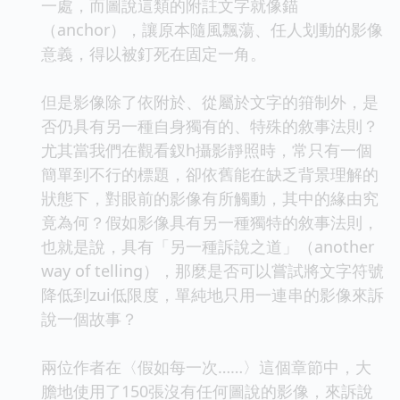
一處，而圖說這類的附註文字就像錨
（anchor），讓原本隨風飄蕩、任人划動的影像
意義，得以被釘死在固定一角。
但是影像除了依附於、從屬於文字的箝制外，是
否仍具有另一種自身獨有的、特殊的敘事法則？
尤其當我們在觀看釵h攝影靜照時，常只有一個
簡單到不行的標題，卻依舊能在缺乏背景理解的
狀態下，對眼前的影像有所觸動，其中的緣由究
竟為何？假如影像具有另一種獨特的敘事法則，
也就是說，具有「另一種訴說之道」（another
way of telling），那麼是否可以嘗試將文字符號
降低到zui低限度，單純地只用一連串的影像來訴
說一個故事？
兩位作者在〈假如每一次……〉這個章節中，大
膽地使用了150張沒有任何圖說的影像，來訴說