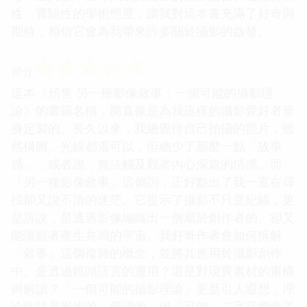
性、實驗性的學術態度，讓我對這本書充滿了好奇與
期待，相信它會為我帶來許多關於攝影的啟發。
☆
☆
☆
☆
☆
评分
這本《預售 另一種影像敘事：一個可能的攝影理
論》的書籍名稱，簡直像是為我這樣的攝影愛好者量
身定製的。長久以來，我總覺得自己拍攝的照片，雖
然構圖、光線都還可以，但總少了那麼一點「故事
感」，或者說，無法觸及觀者內心深處的情感。而
「另一種影像敘事」這個詞，正好點出了我一直在尋
找卻又說不清的迷茫。它提示了攝影不只是紀錄，更
是訴說，是透過影像編織出一個屬於創作者的、卻又
能讓觀者產生共鳴的宇宙。我好奇作者會如何拆解
「敘事」這個複雜的概念，並將其應用於攝影創作
中。是透過鏡頭語言的運用？還是對現實素材的重構
與解讀？「一個可能的攝影理論」更是引人遐想，理
論往往是學術的、嚴謹的，但「可能」二字又增添了