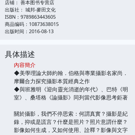
店铺： 善本图书专营店
出版社： 城邦-麥田文化
ISBN：9789863443605
商品编码：10873638015
出版时间：2016-08-13
具体描述
內容簡介
◆美學理論大師約翰．伯格與專業攝影名家尚．
摩爾合力探究攝影本質經典之作
◆與班雅明《迎向靈光消逝的年代》、巴特《明
室》、桑塔格《論攝影》同列當代影像思考鉅著
關於攝影，我們不停思索：何謂真實？攝影是紀
錄，抑或是謊言？什麼是照片？照片意謂什麼？
影像如何生成，又如何使用、詮釋？影像與文字