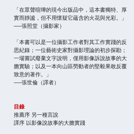
「在眾聲喧嘩的現今出版品中，這本書獨特、厚
實而靜謐，但不用懷疑它蘊含的火花與光彩。」
──張照堂（攝影家）
「本書可以是一位攝影工作者對其工作實踐的反
思紀錄；一位藝術史家對攝影理論的初步探勘；
一場嘗試廢棄文字說明，僅用影像訴說故事的大
膽實驗；以及一本向山區勞動者的堅毅果敢反覆
致意的著作。」
──張世倫（譯者）
目錄
推薦序 另一種言說
譯序 以影像說故事的大膽實踐