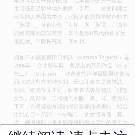
本身也是文學家的伯格，在本書中的另一論點，
主張攝影是對事物外貌的「引用」，繪畫則經由
較多的人為因素中介，比較近似於對事物外貌的
「翻譯」。這個介於「引用」與「翻譯」、攝影
與繪畫間的認知差異，如今是釵h當代藝術家反
覆把玩、不斷探究的一個面相。
例如日本攝影家田口和奈（Kazuna Taguchi）在
2006年「台北雙年展」所展出的系列作品《duyi
無二》（Unique），便遊走於這種攝影與繪畫表
面上彼此對立的特性間。田口和奈先是在雜誌、
報紙、網路等文本裡，收集各式各樣關於「理想
女性」的影像，並將她們的眼、鼻、耳、嘴剪裁
下來，再將這些片段的攝影影像擷取拼貼，組合
出她心目中所謂「duyi無二」的女體肖像；其
次，她將拼貼出來的影像拼貼做成黑白的壓克力
繪畫，zui後，她再替這些繪畫拍照，zui後印樣