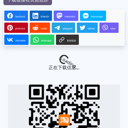
facebook
linkedin
mastodon
messenger
pinterest
reddit
telegram
twitter
viber
vkontakte
whatsapp
复制链接
Loading...
正在下载信息...