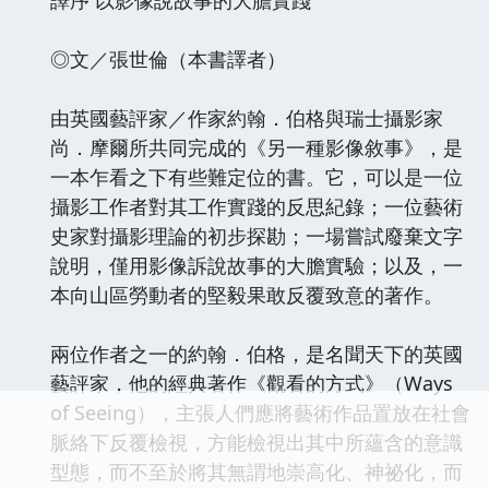
◎文／張世倫（本書譯者）
由英國藝評家／作家約翰．伯格與瑞士攝影家
尚．摩爾所共同完成的《另一種影像敘事》，是
一本乍看之下有些難定位的書。它，可以是一位
攝影工作者對其工作實踐的反思紀錄；一位藝術
史家對攝影理論的初步探勘；一場嘗試廢棄文字
說明，僅用影像訴說故事的大膽實驗；以及，一
本向山區勞動者的堅毅果敢反覆致意的著作。
兩位作者之一的約翰．伯格，是名聞天下的英國
藝評家，他的經典著作《觀看的方式》（Ways
of Seeing），主張人們應將藝術作品置放在社會
脈絡下反覆檢視，方能檢視出其中所蘊含的意識
型態，而不至於將其無謂地崇高化、神祕化，而