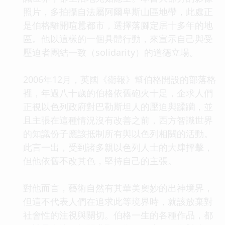
照片，多拍攝自法屬阿爾卑斯山區地帶，此處正
是伯格離開喧囂都市，選擇落腳定居十多年的地
區。他以這樣的一個具體行動，來宣示自己與受
壓迫者團結一致（solidarity）的道德立場。
2006年12月，英國《衛報》幫伯格開設的部落格
裡，年過八十歲的伯格依舊砲火十足，企求人們
正視以色列政府對巴勒斯坦人的壓迫與蹂躪，並
且主張在這種情況沒有改善之前，西方智識世界
的知識份子應該抵制所有與以色列相關的活動。
此言一出，受到諸多親以色列人士的大肆抨擊，
但他依舊不改其色，堅持自己的主張。
對他而言，藝術自然有其華美奧妙的出神境界，
但這不代表人們在追求此等境界時，就該放棄對
社會性的注視與關切。伯格一生的各種作品，都