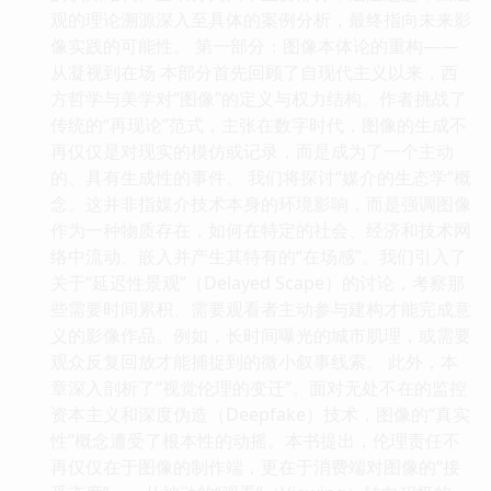
观的理论溯源深入至具体的案例分析，最终指向未来影
像实践的可能性。 第一部分：图像本体论的重构——
从凝视到在场 本部分首先回顾了自现代主义以来，西
方哲学与美学对“图像”的定义与权力结构。作者挑战了
传统的“再现论”范式，主张在数字时代，图像的生成不
再仅仅是对现实的模仿或记录，而是成为了一个主动
的、具有生成性的事件。 我们将探讨“媒介的生态学”概
念。这并非指媒介技术本身的环境影响，而是强调图像
作为一种物质存在，如何在特定的社会、经济和技术网
络中流动、嵌入并产生其特有的“在场感”。我们引入了
关于“延迟性景观”（Delayed Scape）的讨论，考察那
些需要时间累积、需要观看者主动参与建构才能完成意
义的影像作品。例如，长时间曝光的城市肌理，或需要
观众反复回放才能捕捉到的微小叙事线索。 此外，本
章深入剖析了“视觉伦理的变迁”。面对无处不在的监控
资本主义和深度伪造（Deepfake）技术，图像的“真实
性”概念遭受了根本性的动摇。本书提出，伦理责任不
再仅仅在于图像的制作端，更在于消费端对图像的“接