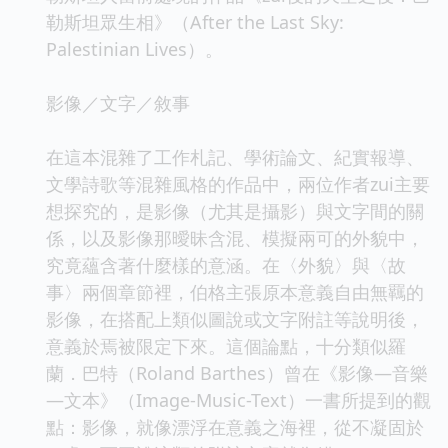
勒斯坦眾生相》（After the Last Sky:
Palestinian Lives）。
影像／文字／敘事
在這本混雜了工作札記、學術論文、紀實報導、
文學詩歌等混雜風格的作品中，兩位作者zui主要
想探究的，是影像（尤其是攝影）與文字間的關
係，以及影像那曖昧含混、模擬兩可的外貌中，
究竟蘊含著什麼樣的意涵。在〈外貌〉與〈故
事〉兩個章節裡，伯格主張原本意義自由無羈的
影像，在搭配上類似圖說或文字附註等說明後，
意義於焉被限定下來。這個論點，十分類似羅
蘭．巴特（Roland Barthes）曾在《影像—音樂
—文本》（Image-Music-Text）一書所提到的觀
點：影像，就像漂浮在意義之海裡，從不凝固於