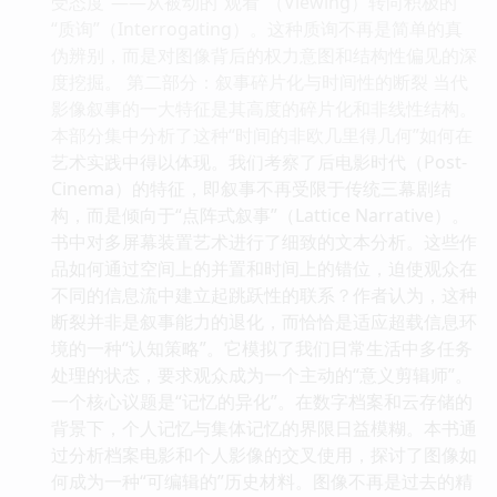
受态度”——从被动的“观看”（Viewing）转向积极的
“质询”（Interrogating）。这种质询不再是简单的真
伪辨别，而是对图像背后的权力意图和结构性偏见的深
度挖掘。 第二部分：叙事碎片化与时间性的断裂 当代
影像叙事的一大特征是其高度的碎片化和非线性结构。
本部分集中分析了这种“时间的非欧几里得几何”如何在
艺术实践中得以体现。我们考察了后电影时代（Post-
Cinema）的特征，即叙事不再受限于传统三幕剧结
构，而是倾向于“点阵式叙事”（Lattice Narrative）。
书中对多屏幕装置艺术进行了细致的文本分析。这些作
品如何通过空间上的并置和时间上的错位，迫使观众在
不同的信息流中建立起跳跃性的联系？作者认为，这种
断裂并非是叙事能力的退化，而恰恰是适应超载信息环
境的一种“认知策略”。它模拟了我们日常生活中多任务
处理的状态，要求观众成为一个主动的“意义剪辑师”。
一个核心议题是“记忆的异化”。在数字档案和云存储的
背景下，个人记忆与集体记忆的界限日益模糊。本书通
过分析档案电影和个人影像的交叉使用，探讨了图像如
何成为一种“可编辑的”历史材料。图像不再是过去的精