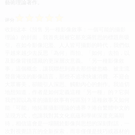
藝術理論著作。
☆
☆
☆
☆
☆
评分
收到这本《預售 另一種影像敘事：一個可能的攝影
理論》的封面，我首先就被它那充滿哲思的標題所吸
引。在如今影像氾濫、人人皆可攝影的時代，我們似
乎越來越少去反思「為何」而拍、「如何」去拍，以
及影像背後隱藏的更深層次意義。「另一種影像敘
事」這個概念，讓我聯想到過去那些被忽略、被主流
聲音淹沒的影像語言，那些不追求快速消費、不迎合
大眾審美，卻能引人深思、觸動內心的創作。我迫切
地想知道，作者是如何定義這種「另一種」的？它與
我們習以為常的攝影敘事有何區別？這種敘事又如何
能「可能」地拓展攝影理論的邊界？港台繁體中文的
呈現方式，也讓我對其文化底蘊和學術深度充滿期
待，相信這會是一場關於影像與思想的深刻對話，一
次對視覺語言的全新探索，而非僅僅是技巧或器材的