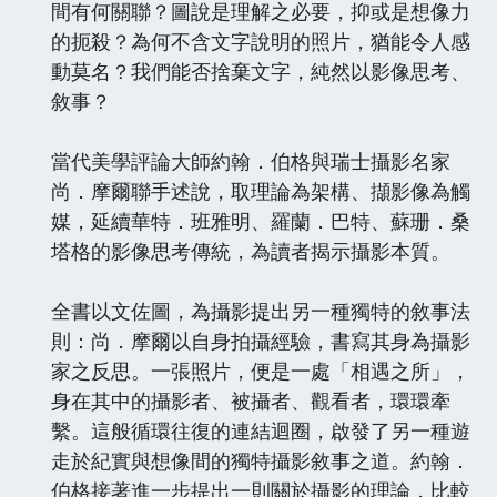
間有何關聯？圖說是理解之必要，抑或是想像力
的扼殺？為何不含文字說明的照片，猶能令人感
動莫名？我們能否捨棄文字，純然以影像思考、
敘事？
當代美學評論大師約翰．伯格與瑞士攝影名家
尚．摩爾聯手述說，取理論為架構、擷影像為觸
媒，延續華特．班雅明、羅蘭．巴特、蘇珊．桑
塔格的影像思考傳統，為讀者揭示攝影本質。
全書以文佐圖，為攝影提出另一種獨特的敘事法
則：尚．摩爾以自身拍攝經驗，書寫其身為攝影
家之反思。一張照片，便是一處「相遇之所」，
身在其中的攝影者、被攝者、觀看者，環環牽
繫。這般循環往復的連結迴圈，啟發了另一種遊
走於紀實與想像間的獨特攝影敘事之道。約翰．
伯格接著進一步提出一則關於攝影的理論，比較