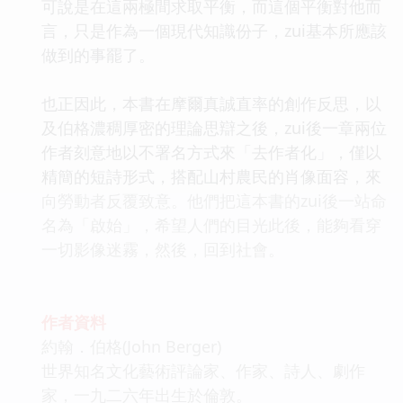
可說是在這兩極間求取平衡，而這個平衡對他而
言，只是作為一個現代知識份子，zui基本所應該
做到的事罷了。
也正因此，本書在摩爾真誠直率的創作反思，以
及伯格濃稠厚密的理論思辯之後，zui後一章兩位
作者刻意地以不署名方式來「去作者化」，僅以
精簡的短詩形式，搭配山村農民的肖像面容，來
向勞動者反覆致意。他們把這本書的zui後一站命
名為「啟始」，希望人們的目光此後，能夠看穿
一切影像迷霧，然後，回到社會。
作者資料
約翰．伯格(John Berger)
世界知名文化藝術評論家、作家、詩人、劇作
家，一九二六年出生於倫敦。