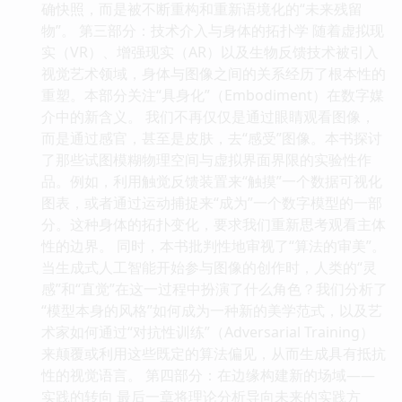
确快照，而是被不断重构和重新语境化的“未来残留
物”。 第三部分：技术介入与身体的拓扑学 随着虚拟现
实（VR）、增强现实（AR）以及生物反馈技术被引入
视觉艺术领域，身体与图像之间的关系经历了根本性的
重塑。本部分关注“具身化”（Embodiment）在数字媒
介中的新含义。 我们不再仅仅是通过眼睛观看图像，
而是通过感官，甚至是皮肤，去“感受”图像。本书探讨
了那些试图模糊物理空间与虚拟界面界限的实验性作
品。例如，利用触觉反馈装置来“触摸”一个数据可视化
图表，或者通过运动捕捉来“成为”一个数字模型的一部
分。这种身体的拓扑变化，要求我们重新思考观看主体
性的边界。 同时，本书批判性地审视了“算法的审美”。
当生成式人工智能开始参与图像的创作时，人类的“灵
感”和“直觉”在这一过程中扮演了什么角色？我们分析了
“模型本身的风格”如何成为一种新的美学范式，以及艺
术家如何通过“对抗性训练”（Adversarial Training）
来颠覆或利用这些既定的算法偏见，从而生成具有抵抗
性的视觉语言。 第四部分：在边缘构建新的场域——
实践的转向 最后一章将理论分析导向未来的实践方