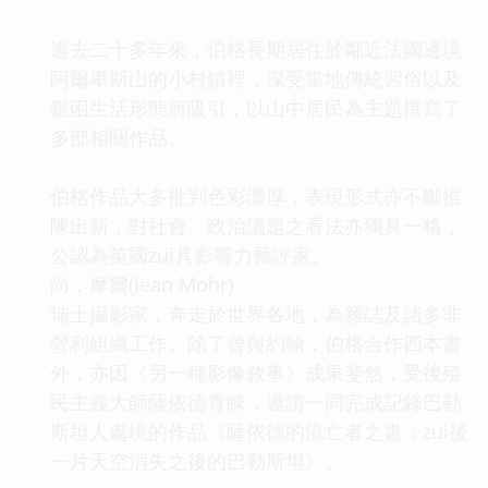
過去二十多年來，伯格長期居住於鄰近法國邊境
阿爾卑斯山的小村鎮裡，深受當地傳統習俗以及
艱困生活形態所吸引，以山中居民為主題撰寫了
多部相關作品。
伯格作品大多批判色彩濃厚，表現形式亦不斷推
陳出新，對社會、政治議題之看法亦獨具一格，
公認為英國zui具影響力藝評家。
尚．摩爾(Jean Mohr)
瑞士攝影家，奔走於世界各地，為雜誌及諸多非
營利組織工作。除了曾與約翰．伯格合作四本書
外，亦因《另一種影像敘事》成果斐然，受後殖
民主義大師薩依德青睞，邀請一同完成記錄巴勒
斯坦人處境的作品《薩依德的流亡者之書：zui後
一片天空消失之後的巴勒斯坦》。