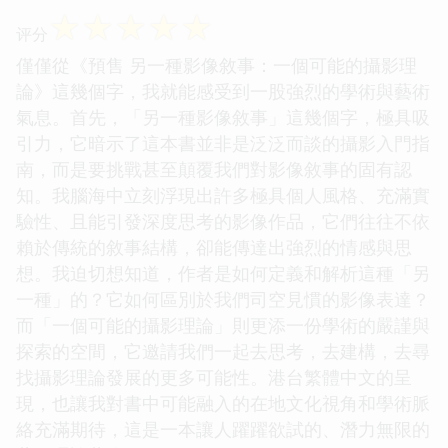
☆
☆
☆
☆
☆
评分
僅僅從《預售 另一種影像敘事：一個可能的攝影理
論》這幾個字，我就能感受到一股強烈的學術與藝術
氣息。首先，「另一種影像敘事」這幾個字，極具吸
引力，它暗示了這本書並非是泛泛而談的攝影入門指
南，而是要挑戰甚至顛覆我們對影像敘事的固有認
知。我腦海中立刻浮現出許多極具個人風格、充滿實
驗性、且能引發深度思考的影像作品，它們往往不依
賴於傳統的敘事結構，卻能傳達出強烈的情感與思
想。我迫切想知道，作者是如何定義和解析這種「另
一種」的？它如何區別於我們司空見慣的影像表達？
而「一個可能的攝影理論」則更添一份學術的嚴謹與
探索的空間，它邀請我們一起去思考，去建構，去尋
找攝影理論發展的更多可能性。港台繁體中文的呈
現，也讓我對書中可能融入的在地文化視角和學術脈
絡充滿期待，這是一本讓人躍躍欲試的、潛力無限的