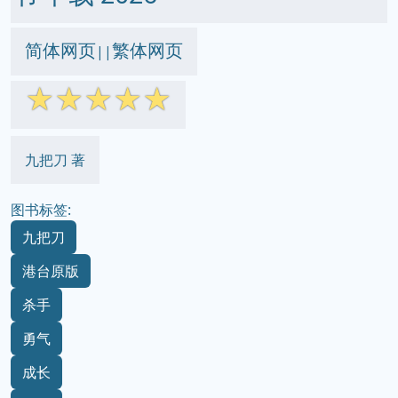
简体网页
繁体网页
||
☆
☆
☆
☆
☆
九把刀 著
图书标签:
九把刀
港台原版
杀手
勇气
成长