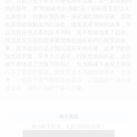
心。九把刀这个名字本身就自带流量，我一直很期待
他的新作，而“勢如破竹的勇氣”这个副标题更是让人
血脉贲张，仿佛在预告着一场波澜壮阔的冒险。我喜
欢那些能够触及内心深处、激发读者潜能的故事，所
以当我在书店看到这本书时，毫不犹豫地拿了起来。
我尤其关注那些能够展现角色成长和内心蜕变的叙
事，因为这往往是让我沉浸其中的关键。这本书的排
版也很舒服，字号大小适中，行距也恰到好处，这些
细节都体现了出版方的用心，也为我接下来投入阅读
打下了良好的基础。我希望这本书能给我带来一些思
考，一些关于勇气和坚持的启示，让我能在忙碌的生
活之余，找到片刻的宁静与力量。
相关视频
港台殺手對決，九把刀VS彭浩翔！