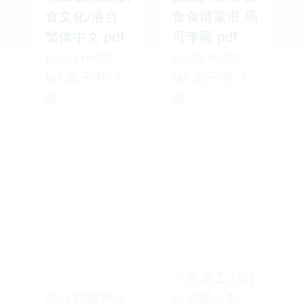
食文化/港台
食食谱菜谱 馬
繁体中文 pdf
可孛羅 pdf
epub mobi
epub mobi
txt 电子书 下
txt 电子书 下
载
载
一把美工刀削
港台原版輕小
出可愛小動