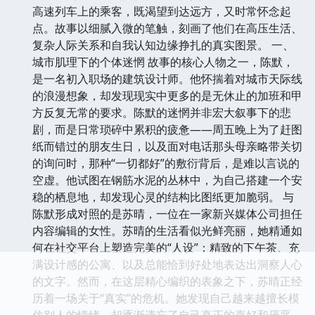
高速列车上的乘客，既渴望到达远方，又时常怀念起
点。故事以细腻入微的笔触，刻画了他们在高压生活、
复杂人际关系和自我认知边缘挣扎的真实图景。 一、
城市肌理下的个体迷惘 故事的核心人物之一，陈默，
是一名初入职场的建筑设计师。他怀揣着对城市天际线
的浪漫想象，却发现现实中更多的是无休止的加班和甲
方反复无常的要求。陈默的迷惘并非宏大叙事下的悲
剧，而是日常琐碎中累积的疲惫——周五晚上为了赶图
纸而错过的朋友生日，以及面对电话那头母亲略带关切
的询问时，那种“一切都好”的敷衍背后，是难以言说的
空虚。他试图在钢筋水泥的丛林中，为自己搭建一个安
稳的栖息地，却发现心灵的结构比图纸更加脆弱。 与
陈默形成对照的是苏晴，一位在一家新兴媒体公司担任
内容编辑的女性。苏晴的生活看似光鲜亮丽，她精通如
何在社交平台上塑造完美的“人设”：精致的下午茶、充
满设计感的公寓、以及总能恰到好处地表达出洞察人心
的文字。然而，在这层精心编织的表象之下，苏晴正经
历着一场关于“真实”的危机。她发现自己越来越擅长模
仿别人的情绪，却逐渐遗忘了自己真正的喜好和厌恶。