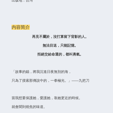
出版地：台灣
内容简介
再見不屬於，沒打算留下背影的人。
無法目送，只能記憶。
拒絕交給命運的，都叫勇氣。
「故事的錨，將我沉進日夜無別的海，
只為了摸索那傳說中的，一拳極光。」——九把刀
當我想要保護她，愛護她，靠她更近的時候。
就會聞到燒焦的味道。