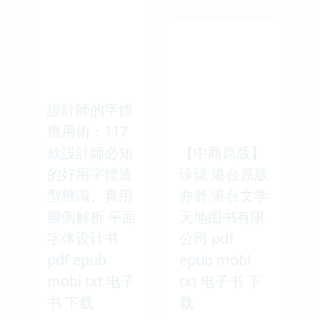
設計師的字體
應用術：117
款設計師必知
【中商原版】
的好用字體造
珍珑 港台原版
型辨識、實用
亦舒 港台文学
圖例解析 平面
天地图书有限
字体设计书
公司 pdf
pdf epub
epub mobi
mobi txt 电子
txt 电子书 下
书 下载
载