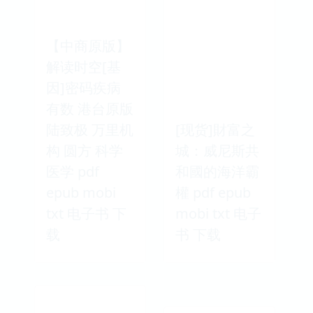
【中商原版】
解读时空[基
因]密码疾病
有数 港台原版
陆致极 万里机
[现货]財富之
构 圆方 科学
城：威尼斯共
医学 pdf
和國的海洋霸
epub mobi
權 pdf epub
txt 电子书 下
mobi txt 电子
载
书 下载