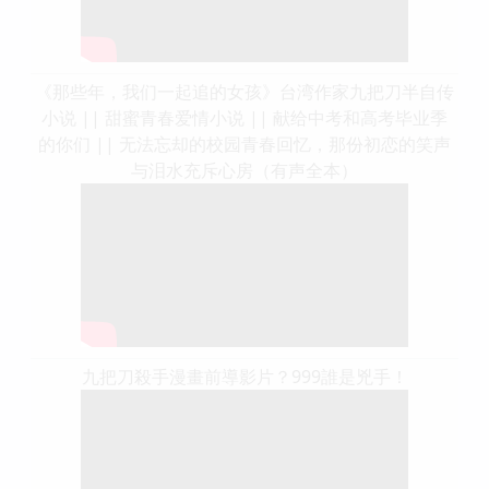
《那些年，我们一起追的女孩》台湾作家九把刀半自传
小说 || 甜蜜青春爱情小说 || 献给中考和高考毕业季
的你们 || 无法忘却的校园青春回忆，那份初恋的笑声
与泪水充斥心房（有声全本）
九把刀殺手漫畫前導影片？999誰是兇手！