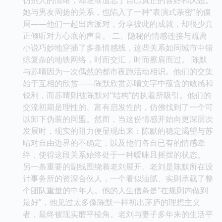
她与男友周扬的关系，也陷入了一种“表演式亲密”的僵
局——他们一起出席派对，分享彼此的成就，却很少真
正倾听对方心底的声音。 二、隐秘的情感连接与疏离
小说巧妙地穿插了多条情感线，这些关系如同城市中错
综复杂的地铁网络，时而交汇，时而擦肩而过。 陈默
与苏晴因为一次偶然的都市夜跑活动相识。他们的交集
始于互相的欣赏——陈默欣赏苏晴文字中蕴含的敏感和
锐利，而苏晴则被陈默对“结构”的执着所吸引。他们的
交流初期是理性的、富有启发性的，仿佛找到了一个可
以卸下伪装的同盟。然而，当这份情感开始向更深层次
发展时，现实的阻力便显现出来：陈默的稳定渴望与苏
晴对自由边界的不确定，以及他们各自已有的情感牵
绊，使得这段关系始终处于一种暧昧且摇摆的状态。
另一条重要的副线围绕着老刘展开。老刘是陈默所在设
计事务所的资深合伙人，一个看似油腻、实则承载了整
个团队重量的中年人。他的人生信条是“在规则内做到
最好”，他见过太多像陈默一样初出茅庐的理想主义
者，最终被现实磨平棱角。老刘与妻子多年来的生活平