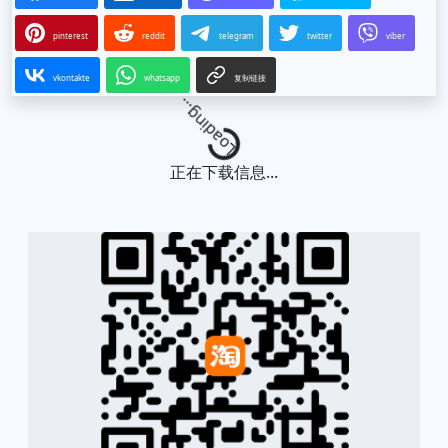
pinterest
reddit
telegram
twitter
viber
vkontakte
whatsapp
复制链接
Loading...
正在下载信息...