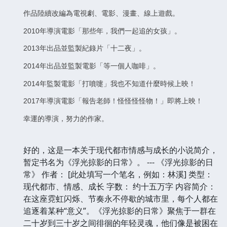
作品陸續改編為電視劇、電影、漫畫、線上遊戲。
2010年導演電影「那些年，我們一起追的女孩」。
2013年出品並監製紀錄片「十二夜」。
2014年出品並監製電影「等一個人咖啡」。
2014年監製電影「打噴嚏」我也不知道什麼時候上映！
2017年導演電影「報告老師！怪怪怪怪物！」即將上映！
幸運的導演，努力的作家。
好的，这是一本关于现代都市情感与成长的小说简介，
暂定书名为《浮光掠影的日常》。 --- 《浮光掠影的日
常》 作者： [此处填写一个笔名，例如：林溪] 类型：
现代都市、情感、成长 字数： 约十五万字 内容简介：
在这座霓虹闪烁、节奏永不停歇的城市里，每个人都在
追逐着某种“意义”。《浮光掠影的日常》聚焦于一群在
二十岁到三十岁之间徘徊的年轻灵魂，他们像是被困在