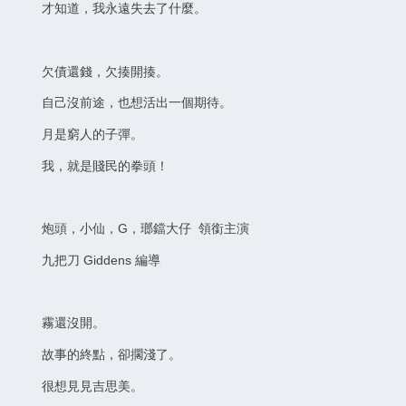
才知道，我永遠失去了什麼。
欠債還錢，欠揍開揍。
自己沒前途，也想活出一個期待。
月是窮人的子彈。
我，就是賤民的拳頭！
炮頭，小仙，G，瑯鐺大仔 領銜主演
九把刀 Giddens 編導
霧還沒開。
故事的終點，卻擱淺了。
很想見見吉思美。