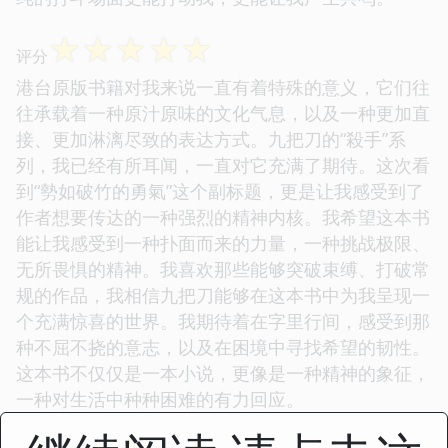
☆
☆
☆
☆
☆
评分
港台原版书籍对我来说一直有着特殊的意义，它们往
往承载着一种原汁原味的文化气息，以及一种更加直
接、更加淋漓尽致的表达方式。九把刀的“殺手”系
列，我已经有所耳闻，一直对它充满了期待。这次看
到“勢如破竹的勇氣”这个副标题，更是让我感受到了
作者想要传达的一种强烈的精神内核。我希望这本书
能让我感受到一种扑面而来的力量，一种挑战极限、
无所畏惧的精神。我喜欢那些能够突破束缚、打破常
规的作品，我相信九把刀能够在这本书中为我呈现一
个充满惊喜的世界。我期待着在字里行间，感受到那
种不屈不挠的意志，以及在困境中寻找希望的韧性。
这本书不仅仅是一本小说，更像是一种精神的象征，
一种对生活中种种困难的有力回应。