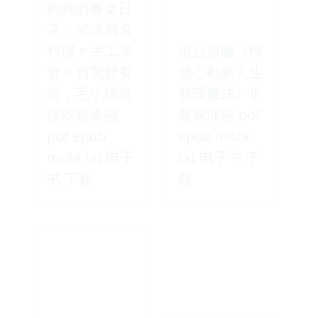
狗狗的餐桌日
常：55道鮮食
料理 × 手工零
港台原版《怦
食 × 自製營養
然心動的人生
粉，毛小孩這
整理魔法》近
樣吃最幸福
藤麻理惠 pdf
pdf epub
epub mobi
mobi txt 电子
txt 电子书 下
书 下载
载