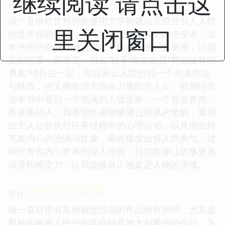
继续阅读 请点击这
☆
☆
☆
☆
☆
评分
我一直很欣赏那些能够用文字构建出完整且引人入胜
里关闭窗口
的世界观的作者，而九把刀无疑是其中的佼佼者。这
本书的封面设计就透露出一种神秘感和力量感，让我
立刻想要一探究竟。书名“殺手”和副标题“勢如破竹的
勇氣”结合在一起，很容易让人联想到一个充满危险
与挑战，但又拥有强大内在力量的主人公。我期待在
这本书中看到一个饱满的人物形象，一个有血有肉、
有故事的人。我希望作者能够通过细腻的笔触，展现
出主人公在执行任务过程中的心理活动，以及他如何
克服内心的恐惧与犹豫，最终爆发出惊人的勇气。这
种对角色内心世界的深入挖掘，往往能够让故事更具
深度和感染力，让我能够真正地走进人物的灵魂。
☆
☆
☆
☆
☆
评分
我一直对带有某种极致情感的作品情有独钟，尤其是
那种能够将人性中的某些特质放大到极致的作品。九