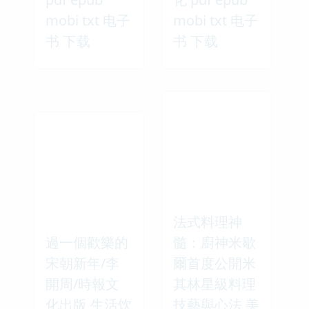
mobi txt 电子
mobi txt 电子
书 下载
书 下载
法式料理神
過一個歡樂的
髓：廚神米歇
宋朝新年/李
爾首度公開米
開周/時報文
其林星級料理
化出版 生活饮
技藝與心法 美