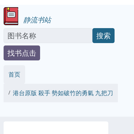
静流书站
搜索
找书点击
首页
港台原版 殺手 勢如破竹的勇氣 九把刀