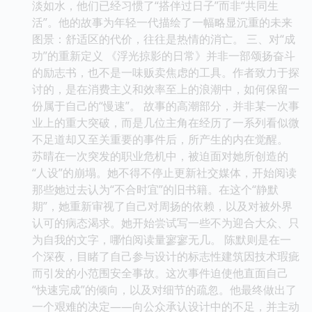
淡如水，他们已经习惯了“搭伴过日子”而非“共同生
活”。他的故事为年轻一代描绘了一幅略显沉重的未来
图景：舒适区的代价，往往是热情的消亡。 三、对“成
功”的重新定义 《浮光掠影的日常》并非一部颂扬奋斗
的励志书，也不是一味贩卖焦虑的工具。作者致力于探
讨的，是在消费主义和效率至上的浪潮中，如何保留一
份属于自己的“慢速”。 故事的高潮部分，并非某一次事
业上的重大突破，而是几位主角在经历了一系列看似微
不足道却又至关重要的事件后，所产生的内在觉醒。
苏晴在一次突发的职业危机中，被迫面对她所创造的
“人设”的崩塌。她不得不停止更新社交媒体，开始阅读
那些她过去认为“不合时宜”的旧书籍。在这个“静默
期”，她重新审视了自己对周扬的依赖，以及对被外界
认可的病态渴求。她开始尝试写一些不为迎合大众、只
为自我的文字，哪怕阅读量寥寥无几。 陈默则是在一
个深夜，目睹了自己参与设计的标志性建筑因技术瑕疵
而引发的小范围安全事故。这次事件迫使他直面自己
“快速完成”的倾向，以及对细节的疏忽。他最终做出了
一个艰难的决定——向公众承认设计中的不足，并主动