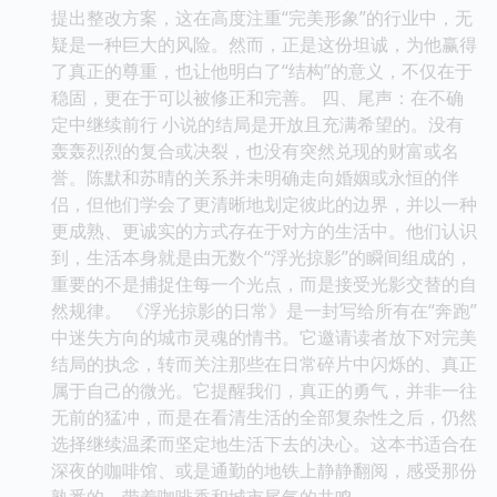
提出整改方案，这在高度注重“完美形象”的行业中，无
疑是一种巨大的风险。然而，正是这份坦诚，为他赢得
了真正的尊重，也让他明白了“结构”的意义，不仅在于
稳固，更在于可以被修正和完善。 四、尾声：在不确
定中继续前行 小说的结局是开放且充满希望的。没有
轰轰烈烈的复合或决裂，也没有突然兑现的财富或名
誉。陈默和苏晴的关系并未明确走向婚姻或永恒的伴
侣，但他们学会了更清晰地划定彼此的边界，并以一种
更成熟、更诚实的方式存在于对方的生活中。他们认识
到，生活本身就是由无数个“浮光掠影”的瞬间组成的，
重要的不是捕捉住每一个光点，而是接受光影交替的自
然规律。 《浮光掠影的日常》是一封写给所有在“奔跑”
中迷失方向的城市灵魂的情书。它邀请读者放下对完美
结局的执念，转而关注那些在日常碎片中闪烁的、真正
属于自己的微光。它提醒我们，真正的勇气，并非一往
无前的猛冲，而是在看清生活的全部复杂性之后，仍然
选择继续温柔而坚定地生活下去的决心。这本书适合在
深夜的咖啡馆、或是通勤的地铁上静静翻阅，感受那份
熟悉的、带着咖啡香和城市尾气的共鸣。