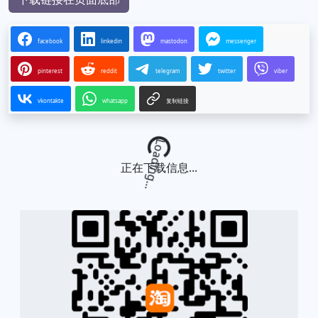
facebook
linkedin
mastodon
messenger
pinterest
reddit
telegram
twitter
viber
vkontakte
whatsapp
复制链接
Loading...
正在下载信息...