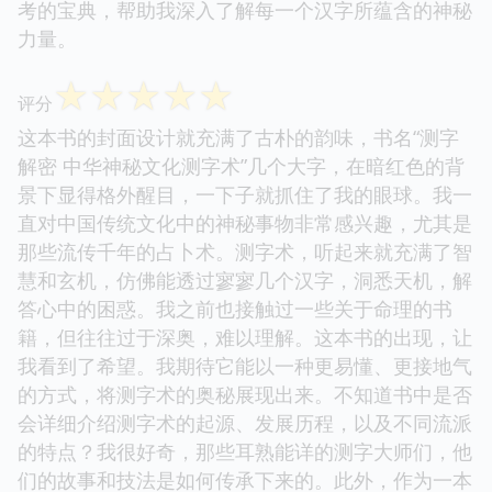
考的宝典，帮助我深入了解每一个汉字所蕴含的神秘
力量。
☆
☆
☆
☆
☆
评分
这本书的封面设计就充满了古朴的韵味，书名“测字
解密 中华神秘文化测字术”几个大字，在暗红色的背
景下显得格外醒目，一下子就抓住了我的眼球。我一
直对中国传统文化中的神秘事物非常感兴趣，尤其是
那些流传千年的占卜术。测字术，听起来就充满了智
慧和玄机，仿佛能透过寥寥几个汉字，洞悉天机，解
答心中的困惑。我之前也接触过一些关于命理的书
籍，但往往过于深奥，难以理解。这本书的出现，让
我看到了希望。我期待它能以一种更易懂、更接地气
的方式，将测字术的奥秘展现出来。不知道书中是否
会详细介绍测字术的起源、发展历程，以及不同流派
的特点？我很好奇，那些耳熟能详的测字大师们，他
们的故事和技法是如何传承下来的。此外，作为一本