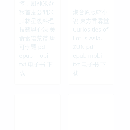
髓：廚神米歇
爾首度公開米
港台原版輕小
其林星級料理
說 東方香霖堂
技藝與心法 美
Curiosities of
食食谱菜谱 馬
Lotus Asia.
可孛羅 pdf
ZUN pdf
epub mobi
epub mobi
txt 电子书 下
txt 电子书 下
载
载