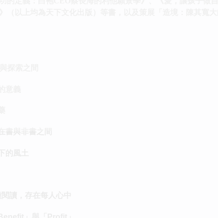
功的定義：白袍CEO蔡長海的利他願景學》、《愛，讓孩子做
》（以上均為天下文化出版）等書，以及策展「造境：陳其寬大
追尋與探索之間
的意義
藥
：在書與非書之間
下的風土
有一種閱讀，存在每人心中
efit」與「Profit」