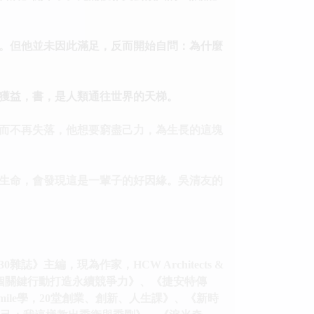
。但他並未因此滿足，反而開始自問：為什麼
獲益，書，是人類通往世界的天梯。
而不再失落，他想要窮盡己力，為生長的這塊
生命，會發現這是一輩子的好因緣。吳清友的
編，現為作家，HCW Architects &
21個關鍵行動打造永續競爭力》、《捷安特傳
ile學，20堂創業、創新、人生課》、《新時