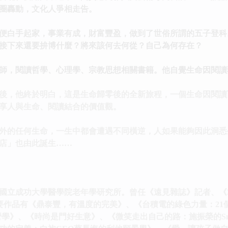
圈轟動，文化人爭相走告。
便白手起家，事業有成，財富豐盈，做到了世俗所謂的五子登科
接下來還要拚博什麼？將來該何去何從？自己為何存在？
師，閱讀哲學、心理學、宗教思想相關書籍。他自覺生命因閱讀
後，他終於明白，這是生命歸零後的全新旅程，一個生命因閱讀
享人與生命、閱讀結合的價值觀。
外的任何生命，一生中都會遭遇不同橫逆，人如果能夠因此洞悉
店」也由此誕生……
立成功大學醫學院老年學研究所。曾任《遠見雜誌》記者、《30雜誌》主
劃總監。主要作品有《鼎泰豐，有溫度的完美》、《台積電的綠色力量：
營學》、《時尚是門好生意》、《微笑走出自己的路：施振榮的Sm