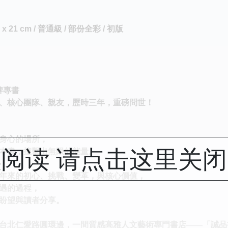
 x 21 cm / 普通級 / 部份全彩 / 初版
牌專書
、核心團隊、親友，歷時三年，重磅問世！
身心的場所，
阅读 请点击这里关
本書，撞擊出無限的能量。
年來的初心、挑戰、變革，與核心價值，
遇的過程，
盼望與讀者分享。
台北仁愛路圓環邊，一間質感高雅人文藝術專門書店——「誠品