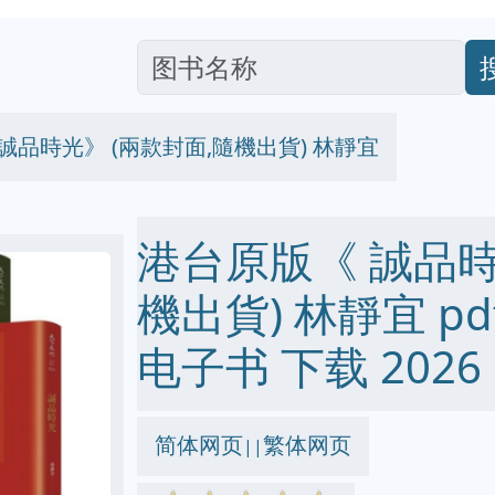
誠品時光》 (兩款封面,隨機出貨) 林靜宜
港台原版《 誠品時
機出貨) 林靜宜 pdf 
电子书 下载 2026
简体网页
繁体网页
||