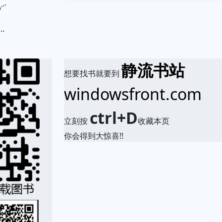
.
静流书站
想要找书就要到
windowsfront.com
ctrl+D
立刻按
收藏本页
你会得到大惊喜!!