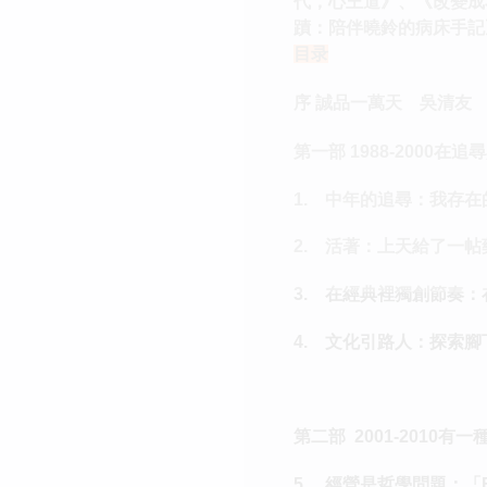
代，心王道》、《改變成
蹟：陪伴曉鈴的病床手記
目录
序 誠品一萬天 吳清友
第一部 1988-2000在
1. 中年的追尋：我存在
2. 活著：上天給了一帖
3. 在經典裡獨創節奏
4. 文化引路人：探索腳
第二部 2001-2010
5. 經營是哲學問題：「Ben