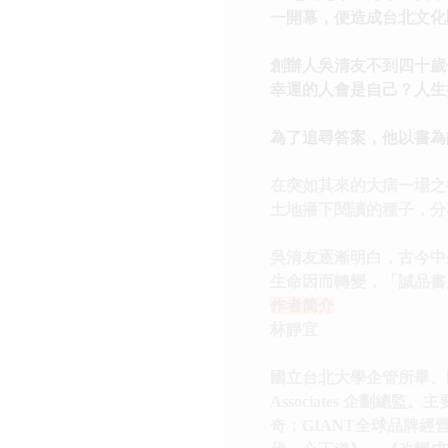
一開幕，便造成台北文化
創辦人吳清友不到四十歲
幸運的人會是自己？人生
為了追尋答案，他以書為
在突如其來的大病一場之
土地播下閱讀的種子，分
吳清友逐漸明白，古今中
生命因而轉變，「誠品書
作者简介
林靜宜
國立台北大學企管所畢、國
Associates 企
奇：GIANT全球品牌經