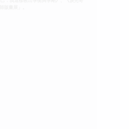
自己：我這樣教出季衡與季剛》、《淚光奇
師版畫展」。