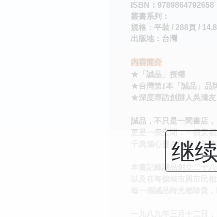
ISBN：9789864792658
叢書系列：
規格：平裝 / 288頁 / 14.8
出版地：台灣
内容简介
★「誠品」授權
★台灣第1本「誠品」品
★深度專訪創辦人吳清友
誠品，不只是一間書店，
更是一個空間，一個安頓
继续
千萬個心靈在此碰上千萬
本書記錄誠品創立二十八
以及在每個城市與市民相
每一個誠品時光都珍貴，
一九八九年三月十二日，