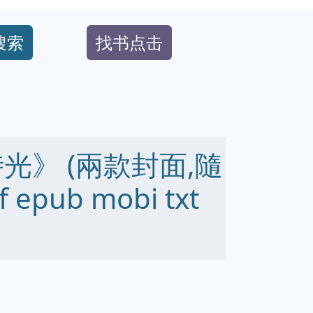
搜索
找书点击
光》 (兩款封面,隨
epub mobi txt